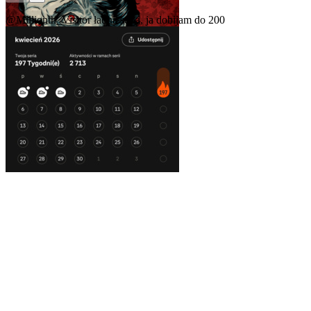
@Millionth_Visitor
ładna seria, ja dobijam do 200