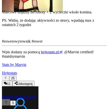
Marcowe dojazdy do roboty + 2 wycieczki wkoło komina.
PS. Widzę, że dodając aktywności ze stravy, wpadają max z
ostatnich 2 tygodni
#rowerowyrownik
#rower
Wpis dodany za pomocą
hejtostats.pl
.
@Marvin
certified!
#statsbymarvin
Stats by Marvin
Hejtostats
25
11
Udostępnij
Ravm
4 miesiące temu
5