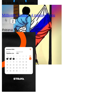
To nie bug, to feature.
Millionth_Visitor
★
4 miesiące temu
2
#strava