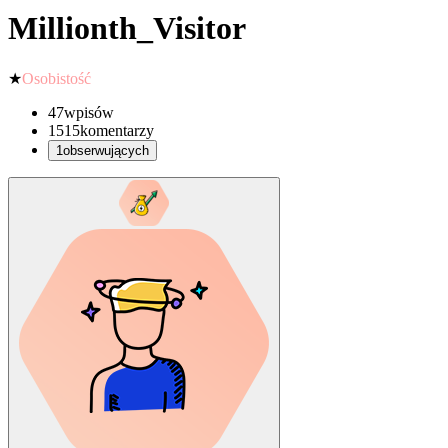
Millionth_Visitor
★
Osobistość
47
wpisów
1515
komentarzy
1
obserwujących