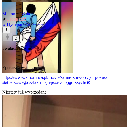
Millionth_Visitor
★
Osobistość
w
Hydepark
2 miesiące temu
2
#walaszek
#kino
Epokowe wydarzenie:
https://www.kinomuza.pl/movie/sarnie-zniwo-czyli-pokusa-
statuetkowego-szlaku-najlepsze-z-najgorszych/
Niestety już wyprzedane