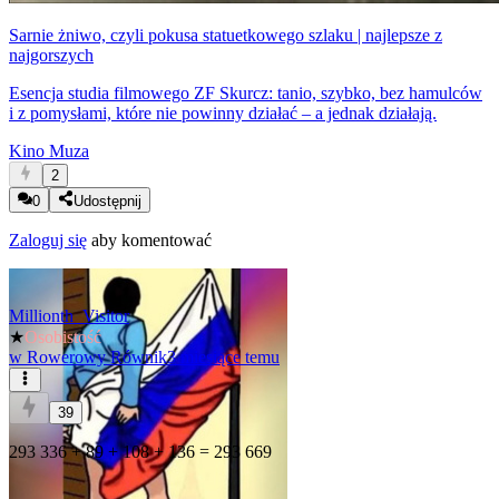
Sarnie żniwo, czyli pokusa statuetkowego szlaku | najlepsze z
najgorszych
Esencja studia filmowego ZF Skurcz: tanio, szybko, bez hamulców
i z pomysłami, które nie powinny działać – a jednak działają.
Kino Muza
2
0
Udostępnij
Zaloguj się
aby komentować
Millionth_Visitor
★
Osobistość
w
Rowerowy Równik
3 miesiące temu
39
293 336 + 89 + 108 + 136 = 293 669