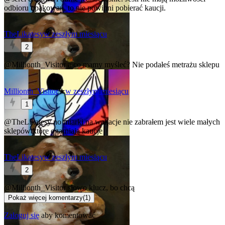
odbioru opakowań, to nie powinni pobierać kaucji.
TheLikatesy
w zeszłym miesiącu
2
@Millionth_Visitor
a co mamy myśleć? Nie podałeś metrażu sklepu
Millionth_Visitor
★
w zeszłym miesiącu
1
@TheLikatesy
no miarki na wakacje nie zabrałem
jest wiele małych
sklepów które ogarniają kaucje
TheLikatesy
w zeszłym miesiącu
2
@Millionth_Visitor
słowo klucz, bo chcą
Pokaż więcej komentarzy
(
1
)
Zaloguj się
aby komentować