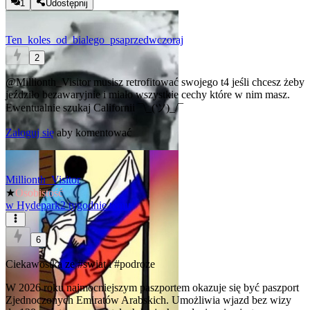
1
Udostępnij
Ten_koles_od_bialego_psa
przedwczoraj
2
@Millionth_Visitor
musisz retrofitować swojego t4 jeśli chcesz żeby
jeździło bezawaryjnie i miało wszystkie cechy które w nim masz.
Ewentualnie szukaj Californii ¯\_(ツ)_/¯
Zaloguj się
aby komentować
Millionth_Visitor
★
Osobistość
w
Hydepark
2 tygodnie temu
6
Ciekawostka ze
#swiat
i
#podroze
W 2026 roku najmocniejszym paszportem okazuje się być paszport
Zjednoczonych Emiratów Arabskich. Umożliwia wjazd bez wizy