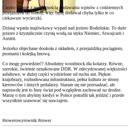
Cięzko u mnie z regularnością dodawania wpisów z codziennych
przejażdżek do roboty, więc będę dodawał chyba tylko te co
ciekawsze wycieczki.
Dzisiaj wpada majówkowy wypad nad jezioro Bodeńskie. To duże
jezioro z krystalicznie czystą wodą na styku Niemiec, Szwajcarii i
Austrii.
Jeziorko objechane dookoła z okładem, z przejażdżką pociągiem,
promami i kolejką linową.
Co mogę powiedzieć? Absolutny woodstock dla kolarzy. Równe,
szerokie, świetnie oznakowane DDR. W zdecydowanej większości
asfaltowe, w dużej części wydzielone od ruchu aut. Piękne
krajobrazy, rozbudowana infrastruktura, pełna kultura ze strony
kierowców i innych pedalarzy. Staram się nie przesadzać, ale
naprawdę jest to Inny świat pod względem zachowań na drodze.
Marzę o tym abyśmy kiedyś w Polsce potrafili tak jeździć i przede
wszystkim szanować się nawzajem.
#rowerowyrownik
#rower