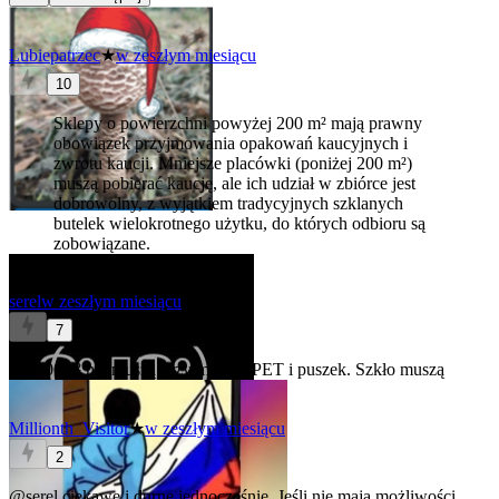
Lubiepatrzec
★
w zeszłym miesiącu
10
Sklepy o powierzchni powyżej 200 m² mają prawny
obowiązek przyjmowania opakowań kaucyjnych i
zwrotu kaucji. Mniejsze placówki (poniżej 200 m²)
muszą pobierać kaucję, ale ich udział w zbiórce jest
dobrowolny, z wyjątkiem tradycyjnych szklanych
butelek wielokrotnego użytku, do których odbioru są
zobowiązane.
serel
w zeszłym miesiącu
7
Do 200m² nie muszą przyjmować PET i puszek. Szkło muszą
Millionth_Visitor
★
w zeszłym miesiącu
2
@serel
ciekawe i durne jednocześnie. Jeśli nie mają możliwości