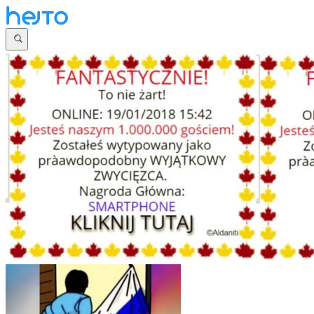
Główna
Dyskusje
Najnowsze
Społeczności
Zaloguj się