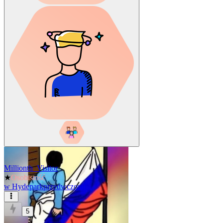
Millionth_Visitor
★
Osobistość
w
Hydepark
przedwczoraj
5