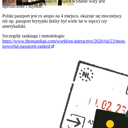
do 128 państw, w pozostałych krajach wydanie wizy jest
uproszczone i szybkie.
Polski paszport jest ex aequo na 4 miejscu, okazuje się mocniejszy
niż np. paszport brytyjski (który był wiele lat w topce) czy
amerykański.
Szczegóły rankingu i metodologia:
https://www.theguardian.com/world/ng-interactive/2026/jul/23/most-
powerful-passports-ranked