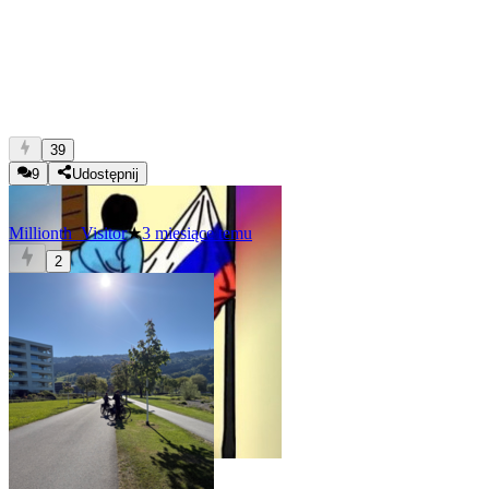
39
9
Udostępnij
Millionth_Visitor
★
3 miesiące temu
2