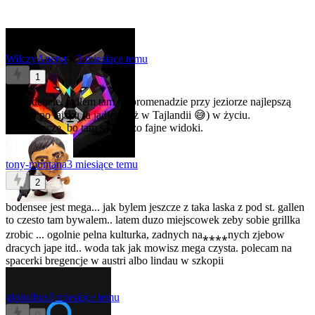
WilczyApetyt
★
3 miesiące temu
1
O kurdebele, jadłem tam na promenadzie przy jeziorze najlepszą
kaczkę po tajsku (a jadłem też w Tajlandii 😅) w życiu.
Zazdroszczę, bo tam są bardzo fajne widoki.
tony-montana
3 miesiące temu
2
bodensee jest mega... jak bylem jeszcze z taka laska z pod st. gallen
to czesto tam bywalem.. latem duzo miejscowek zeby sobie grillka
zrobic ... ogolnie pelna kulturka, zadnych na⁎⁎⁎⁎nych zjebow
dracych jape itd.. woda tak jak mowisz mega czysta. polecam na
spacerki bregencje w austri albo lindau w szkopii
globalbus
3 miesiące temu