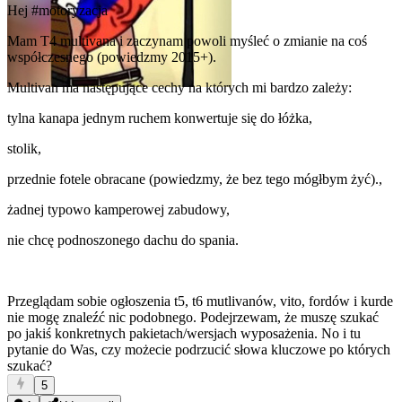
Hej
#motoryzacja
Mam T4 multivana i zaczynam powoli myśleć o zmianie na coś
współczesnego (powiedzmy 2015+).
Multivan ma następujące cechy na których mi bardzo zależy:
tylna kanapa jednym ruchem konwertuje się do łóżka,
stolik,
przednie fotele obracane (powiedzmy, że bez tego mógłbym żyć).,
żadnej typowo kamperowej zabudowy,
nie chcę podnoszonego dachu do spania.
Przeglądam sobie ogłoszenia t5, t6 mutlivanów, vito, fordów i kurde
nie mogę znaleźć nic podobnego. Podejrzewam, że muszę szukać
po jakiś konkretnych pakietach/wersjach wyposażenia. No i tu
pytanie do Was, czy możecie podrzucić słowa kluczowe po których
szukać?
5