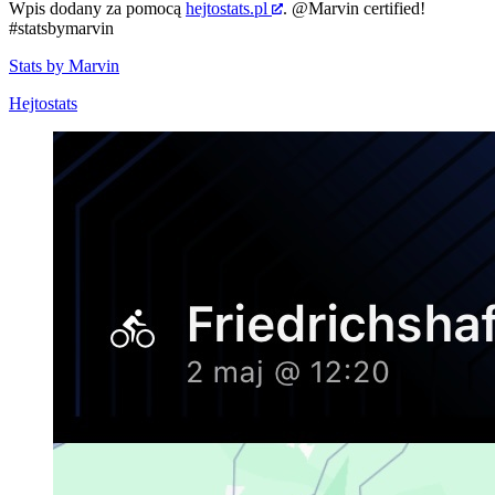
Wpis dodany za pomocą
hejtostats.pl
.
@Marvin
certified!
#statsbymarvin
Stats by Marvin
Hejtostats