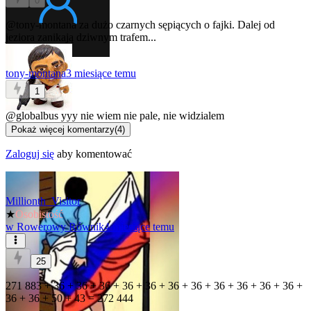
0
@tony-montana
za dużo czarnych sępiących o fajki. Dalej od
jeziora zanikają dziwnym trafem...
tony-montana
3 miesiące temu
1
@globalbus
yyy nie wiem nie pale, nie widzialem
Pokaż więcej komentarzy
(
4
)
Zaloguj się
aby komentować
Millionth_Visitor
★
Osobistość
w
Rowerowy Równik
4 miesiące temu
25
271 883 + 36 + 36 + 36 + 36 + 36 + 36 + 36 + 36 + 36 + 36 + 36 +
36 + 36 + 50 + 43 = 272 444