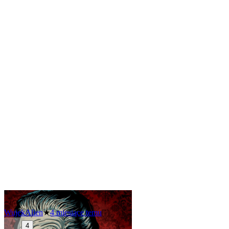
WujekAlien
★
4 miesiące temu
4