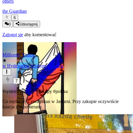
others
the Guardian
6
0
Udostępnij
Zaloguj się
aby komentować
Millionth_Visitor
★
Osobistość
w
Hydepark
w zeszłym miesiącu
7
#systemkaucyjny
#zakupy
#polska
Co myślicie? Lewatynian w Jastarni. Przy zakupie oczywiście
kaucja jest pobierana