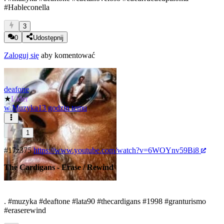
#Hableconella
3
0
Udostępnij
Zaloguj się
aby komentować
deafone
★
Lider
w
Muzyka
13 godzin temu
1
#17z375
https://www.youtube.com/watch?v=6WOYnv59Bi8
The Cardigans - Erase / Rewind
.
#muzyka
#deaftone
#lata90
#thecardigans
#1998
#granturismo
#eraserewind