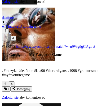
Zaloguj się
aby komentować
deafone
★
Lider
w
Muzyka
13 godzin temu
4
#18z375
https://www.youtube.com/watch?v=u9WgtlgGAgs
The Cardigans - My Favourite Game
.
#muzyka
#deaftone
#lata90
#thecardigans
#1998
#granturismo
#myfavouritegame
4
0
Udostępnij
Zaloguj się
aby komentować