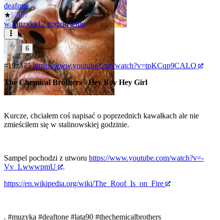
deafone
★
Lider
w
Muzyka
12 godzin temu
6
#19z375
https://www.youtube.com/watch?v=tpKCqp9CALQ
The Chemical Brothers - Hey Boy Hey Girl
Kurcze, chciałem coś napisać o poprzednich kawałkach ale nie
zmieściłem się w stalinowskiej godzinie.
Sampel pochodzi z utworu
https://www.youtube.com/watch?v=-
Vv_LwwwpmU
.
https://en.wikipedia.org/wiki/The_Roof_Is_on_Fire
.
#muzyka
#deaftone
#lata90
#thechemicalbrothers