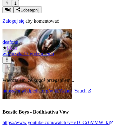
1
0
Udostępnij
Zaloguj się
aby komentować
deafone
★
Lider
w
Muzyka
17 godzin temu
0
Wiedziałem, że kogoś przegapiłem...
https://en.wikipedia.org/wiki/Adam_Yauch
Beastie Boys - Bodhisattva Vow
https://www.youtube.com/watch?v=vTCCc6VMW_k