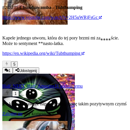
#20z275
Chumbawamba - Tubthumping
https://www.youtube.com/watch?v=2H5uWRjFsGc
Kapele jednego utworu, która do tej pory brzmi mi za⁎⁎⁎⁎ście.
Może to sentyment **nasto-latka.
https://en.wikipedia.org/wiki/Tubthumping
5
1
Udostępnij
Half_NEET_Half_Amazing
11 godzin temu
1
ten kawałek zawsze napełnia moją duszę takim pozytywnym czymś
Zaloguj się
aby komentować