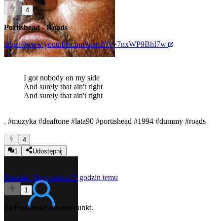
4
Portishead - Roads
https://www.youtube.com/watch?v=7nxWP9BhI7w
I got nobody on my side
And surely that ain't right
And surely that ain't right
.
#muzyka
#deaftone
#lata90
#portishead
#1994
#dummy
#roads
4
1
Udostępnij
Dzemik_Skrytozerca
15 godzin temu
1
Za Portishead zawsze punkt.