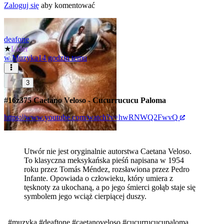
Zaloguj się
aby komentować
deafone
★
Lider
w
Muzyka
14 godzin temu
3
#16z375
Caetano Veloso - Cucurrucucu Paloma
https://www.youtube.com/watch?v=hwRNWQ2FwvQ
Utwór nie jest oryginalnie autorstwa Caetana Veloso.
To klasyczna meksykańska pieśń napisana w 1954
roku przez Tomás Méndez, rozsławiona przez Pedro
Infante. Opowiada o człowieku, który umiera z
tęsknoty za ukochaną, a po jego śmierci gołąb staje się
symbolem jego wciąż cierpiącej duszy.
.
#muzyka
#deaftone
#caetanoveloso
#cucurrucucupaloma