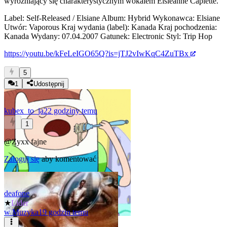
wyróżniający się charakterystycznym wokalem Elsieanne Caplette.
Label: Self-Released / Elsiane Album: Hybrid Wykonawca: Elsiane
Utwór: Vaporous Kraj wydania (label): Kanada Kraj pochodzenia:
Kanada Wydany: 07.04.2007 Gatunek: Electronic Styl: Trip Hop
https://youtu.be/kFeLeIGO65Q?is=jTJ2vIwKqC4ZuTBx
5
1
Udostępnij
kubex_to_ja
22 godziny temu
1
@Zyxx
fajne
Zaloguj się
aby komentować
deafone
★
Lider
w
Muzyka
19 godzin temu