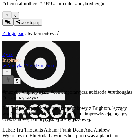
#chemicalbrothers
#1999
#surrender
#heyboyheygirl
6
0
Udostępnij
Zaloguj się
aby komentować
Zyxx
Inspirator
w
Muzyka
17 godzin temu
5
#muzyka
#hiphop
#jazz
#contemporaryjazz
#ebisoda
#truthoughts
#uk
#muzykazyxx
Ebi Soda to brytyjski kwintet jazz-funkowy z Brighton, łączący
współczesny jazz z hip-hopem, funkiem i improwizacją, będący
częścią nowej fali brytyjskiej sceny jazzowej.
Label: Tru Thoughts Album: Frank Dean And Andrew
Wykonawca: Ebi Soda Utwór: when pluto was a planet and