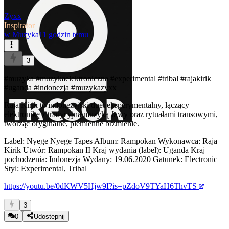
Zyxx
Inspirator
w
Muzyka
11 godzin temu
3
#muzyka
#muzykaelektroniczna
#experimental
#tribal
#rajakirik
#uganda
#indonezja
#muzykazyxx
Raja Kirik to indonezyjski duet eksperymentalny, łączący
elektronikę z tradycyjną muzyką Jawy oraz rytuałami transowymi,
tworząc oryginalne, plemienne brzmienie.
Label: Nyege Nyege Tapes Album: Rampokan Wykonawca: Raja
Kirik Utwór: Rampokan II Kraj wydania (label): Uganda Kraj
pochodzenia: Indonezja Wydany: 19.06.2020 Gatunek: Electronic
Styl: Experimental, Tribal
https://youtu.be/0dKWV5Hjw9I?is=pZdoV9TYaH6ThvTS
3
0
Udostępnij