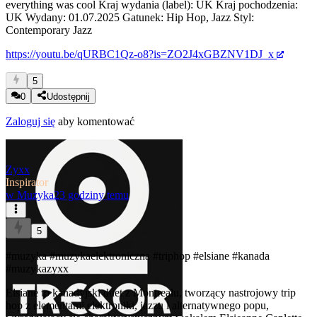
everything was cool Kraj wydania (label): UK Kraj pochodzenia:
UK Wydany: 01.07.2025 Gatunek: Hip Hop, Jazz Styl:
Contemporary Jazz
https://youtu.be/qURBC1Qz-o8?is=ZO2J4xGBZNV1DJ_x
5
0
Udostępnij
Zaloguj się
aby komentować
Zyxx
Inspirator
w
Muzyka
23 godziny temu
5
#muzyka
#muzykaelektroniczna
#triphop
#elsiane
#kanada
#muzykazyxx
Elsiane to kanadyjski duet z Montrealu, tworzący nastrojowy trip
hop z elementami elektroniki, jazzu i alternatywnego popu,