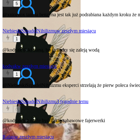
5
@xniorvox
tam ta benzyna jest tak już podrabiana każdym kroku że na
NiebieskiSzpadelNihilizmu
w zeszłym miesiącu
1
@kodyak
tłoki staną, bo cylindry się zaleją wodą
kodyak
w zeszłym miesiącu
1
@NiebieskiSzpadelNihilizmu
eksperci strzelają że pierw poleca świe
NiebieskiSzpadelNihilizmu
3 tygodnie temu
0
@kodyak
też może być
Takie zabawowe fajerwerki
Rafau
w zeszłym miesiącu