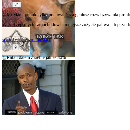
34
@Mr.Mars
no i nic tylko pochwalić, za geniusz rozwiązywania prob
Więcej zepsutych samochodów = mniejsze zużycie paliwa = lepsza d
solly-1
w zeszłym miesiącu
9
@Rafau
dalem z siebie jakies 30%