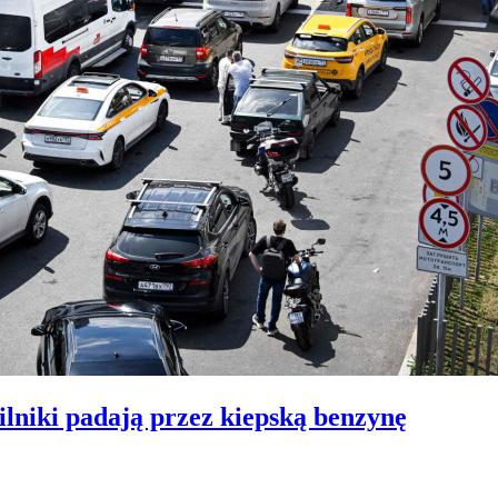
silniki padają przez kiepską benzynę