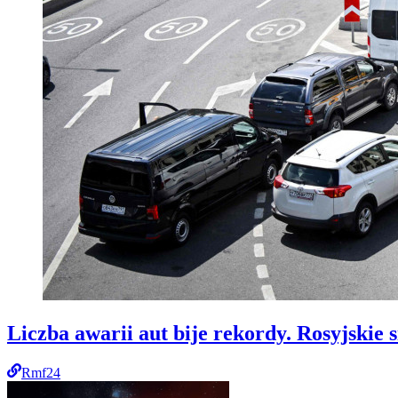
Liczba awarii aut bije rekordy. Rosyjskie 
Rmf24