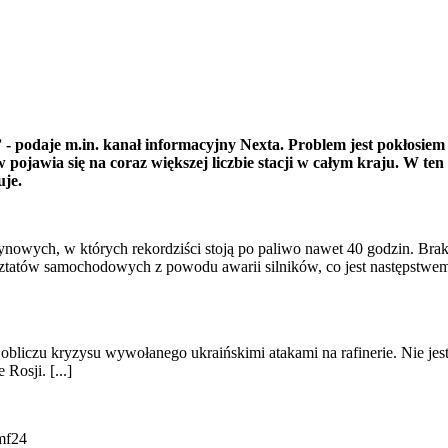
- podaje m.in. kanał informacyjny Nexta. Problem jest pokłosiem ta
 pojawia się na coraz większej liczbie stacji w całym kraju. W ten
uje.
nzynowych, w których rekordziści stoją po paliwo nawet 40 godzin. Bra
sztatów samochodowych z powodu awarii silników, co jest następstwem 
bliczu kryzysu wywołanego ukraińskimi atakami na rafinerie. Nie jest
osji. [...]
mf24