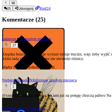
98
Rmf24
25
Udostępnij
Komentarze (
25
)
xniorvox
★
w zeszłym miesiącu
27
Kiepska benzyna powoduje wyższe emisje trucizn, więc żeby wyjść n
jeździ ładą albo buchanką, ten nie stwierdzi różnicy.
Mądry car o wszystkim pomyślał.
NiebieskiSzpadelNihilizmu
w zeszłym miesiącu
2
@xniorvox
łady też oberwą, bo tam już na potęgę chrzczą paliwo
Na 
kodyak
w zeszłym miesiącu