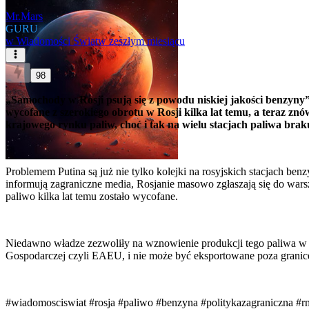
Mr.Mars
GURU
w
Wiadomości Świat
w zeszłym miesiącu
98
„Samochody w Rosji psują się z powodu niskiej jakości benzyny” 
wycofane z szerokiego obrotu w Rosji kilka lat temu, a teraz znów
krajowego rynku paliw, choć i tak na wielu stacjach paliwa brak
Problemem Putina są już nie tylko kolejki na rosyjskich stacjach be
informują zagraniczne media, Rosjanie masowo zgłaszają się do war
paliwo kilka lat temu zostało wycofane.
Niedawno władze zezwoliły na wznowienie produkcji tego paliwa w o
Gospodarczej czyli EAEU, i nie może być eksportowane poza granice R
#wiadomosciswiat
#rosja
#paliwo
#benzyna
#politykazagraniczna
#r