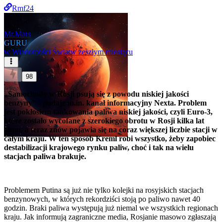
Rmf24
Mr.Mars
GURU
w
Wiadomości Świat
w zeszłym miesiącu
98
„Samochody w Rosji psują się z powodu niskiej jakości
benzyny” - podaje m.in. kanał informacyjny Nexta. Problem
jest pokłosiem tankowania paliwa niskiej jakości, czyli Euro-3,
które zostało wycofane z szerokiego obrotu w Rosji kilka lat
temu, a teraz znów pojawia się na coraz większej liczbie stacji w
całym kraju. W ten sposób Kreml robi wszystko, żeby zapobiec
destabilizacji krajowego rynku paliw, choć i tak na wielu
stacjach paliwa brakuje.
Problemem Putina są już nie tylko kolejki na rosyjskich stacjach
benzynowych, w których rekordziści stoją po paliwo nawet 40
godzin. Braki paliwa występują już niemal we wszystkich regionach
kraju. Jak informują zagraniczne media, Rosjanie masowo zgłaszają