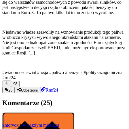
się do warsztatów samochodowych z powodu awarii silników, co
jest następstwem decyzji rządu o obniżeniu jakości benzyny do
standardu Euro-3. To paliwo kilka lat temu zostało wycofane.
Niedawno władze zezwoliły na wznowienie produkcji tego paliwa
w obliczu kryzysu wywołanego ukraińskimi atakami na rafinerie.
Nie jest ono jednak opatrzone znakiem zgodności Euroazjatyckiej
Unii Gospodarczej czyli EAEU, i nie może być eksportowane poza
granice Rosji. [...]
#wiadomosciswiat
#rosja
#paliwo
#benzyna
#politykazagraniczna
#rmf24
98
Rmf24
25
Udostępnij
Komentarze (
25
)
xniorvox
★
w zeszłym miesiącu