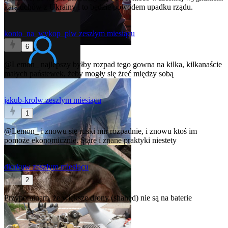
karaluchów z Ukrainy i to będzie powodem upadku rządu.
konto_na_wykop_pl
w zeszłym miesiącu
6
@Lemon_
najlepszy byłby rozpad tego gowna na kilka, kilkanaście
małych państewek, żeby mogły się żreć między sobą
jakub-krol
w zeszłym miesiącu
1
@Lemon_
i znowu się ruski mir rozpadnie, i znowu ktoś im
pomoże ekonomicznie. Stare i znane praktyki niestety
dkuku
w zeszłym miesiącu
2
Przypominam, że większe drony (shahed) nie są na baterie