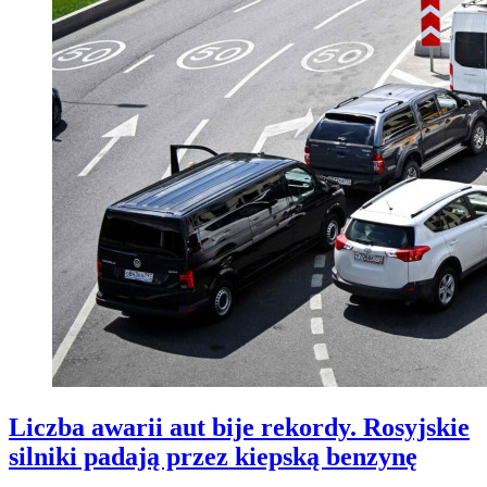
Liczba awarii aut bije rekordy. Rosyjskie
silniki padają przez kiepską benzynę