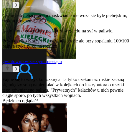
3
@starebabyjebacpradem
moskwianie nie woza sie byle plebejskim,
ruskim gownem ( ͡° ͜ʖ ͡°)
Lady i inne gownoloty padaja ze wzgledu na syf w paliwie.
Pewnie tylko Krazy i Kamazybdaja rade ale przy sopalaniu 100/100
paliwa styka tylko na rozruch
gwintownik
w zeszłym miesiącu
3
Fajnie się to wszystko rozkręca. Ja tylko czekam aż ruskie zaczną
się między sobą napierdalać w kolejkach do instrybutora o resztki
tego gównianego paliwa. "Prywatnych" kałachów u nich pewnie
ciągle sporo, po tych wszystkich wojnach.
Będzie co oglądać!