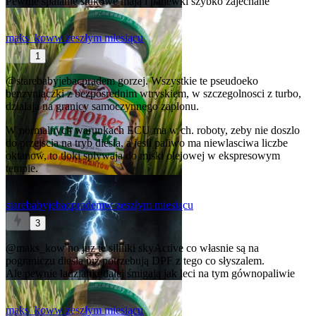
Pewnie spalanie stukowe mają i panewki szybko zajechane
maks_kow
w zeszłym miesiącu
1
@starebabyjebacpradem
gorzej. Wszystkie te pseudoeko
benzyniaczki z bezposrednim wtryskiem, w szczegolnosci z turbo,
dzialaja na granicy samoczynnego zaplonu.
W normalnych warunkach ECU ma w ch. roboty, zeby nie doszlo
do przejscia na tryb diesla, a jesli paliwo ma niewlasciwa liczbe
oktanow, to tloki splywaja do miski olejowej w ekspresowym
tempie.
starebabyjebacpradem
w zeszłym miesiącu
3
@maks_kow
no juz te silniki skyActive co własnie są na
pograniczu diesla już potrzebują DPF z tego co słyszalem.
Ale pewnie ładzianki dalej śmigają jak leci na tym gównopaliwie
maks_kow
w zeszłym miesiącu