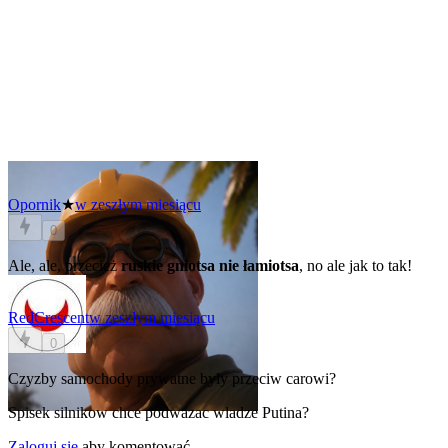
Opornik
★
w zeszłym miesiącu
0
Ale, ale, przecież
ruskie gniotsa nie łamiotsa
, no ale jak to tak!
RedCrescent
w zeszłym miesiącu
0
Czyzby samochody prywatne byly przeciw carowi?
Spisek silnikow chce podwazac wladze Putina?
Zaloguj się
aby komentować