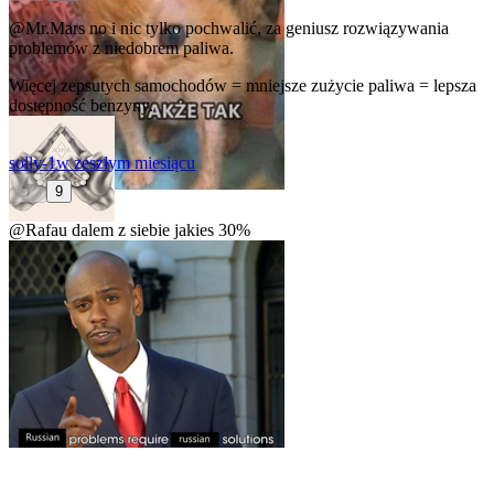
@Mr.Mars
no i nic tylko pochwalić, za geniusz rozwiązywania
problemów z niedobrem paliwa.
Więcej zepsutych samochodów = mniejsze zużycie paliwa = lepsza
dostępność benzyny.
solly-1
w zeszłym miesiącu
9
@Rafau
dalem z siebie jakies 30%