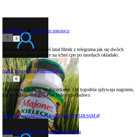
FoxtrotLima
★
w zeszłym miesiącu
3
@gwintownik
już gdzieś latał filmik z telegrama jak się dwóch
kacapów o coś w kolejce na ichni cpn po mordach okladało.
maks_kow
w zeszłym miesiącu
6
@gwintownik
no to sie doczekales. Od tygodnia splywaja nagrania,
jak sie ruskie "integruja" w kolejce po paliwo
https://m.youtube.com/watch?v=CfaP034RS6M
konto_na_wykop_pl
w zeszłym miesiącu