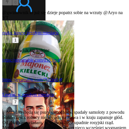
0
@gwintownik
to już się dzieje
popatrz sobie na wrzuty
@Aryo
na
YT
maks_kow
w zeszłym miesiącu
1
@gwintownik
łap kolejne
https://streamable.com/d183rn
https://streamable.com/7bf2m0
Lemon_
w zeszłym miesiącu
7
@Mr.Mars
Będą się psuły samochody, spadały samoloty z powodu
braku części, rolnicy nie wyjadą na żniwa i w kraju zapanuje głód.
Od roku zapowiadam, że w maju 2027 upadnie rosyjski rząd.
Możliwe, że wojna zakończy się nawet nieco wcześniej wygnaniem