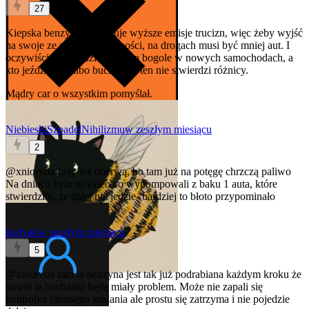
27
Kiepska benzyna powoduje wyższe emisje trucizn, więc żeby wyjść
na swoje ze zdrowiem ludności, na drogach musi być mniej aut. I
oczywiście najbardziej oberwą bogole w nowych samochodach, a
kto jeździ ładą albo buchanką, ten nie stwierdzi różnicy.
Mądry car o wszystkim pomyślał.
NiebieskiSzpadelNihilizmu
w zeszłym miesiącu
2
@xniorvox
łady też oberwą, bo tam już na potęgę chrzczą paliwo
Na dniach było tu video co wypompowali z baku 1 auta, które
stwierdziło, że dalej nie jedzie- bardziej to błoto przypominało
kodyak
w zeszłym miesiącu
5
@xniorvox
tam ta benzyna jest tak już podrabiana każdym kroku że
nawet te buchanki będą miały problem. Może nie zapali się
kontrolka fatalnego spalania ale prostu się zatrzyma i nie pojedzie