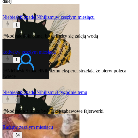
dalej
NiebieskiSzpadelNihilizmu
w zeszłym miesiącu
1
@kodyak
tłoki staną, bo cylindry się zaleją wodą
kodyak
w zeszłym miesiącu
1
@NiebieskiSzpadelNihilizmu
eksperci strzelają że pierw poleca
świece
NiebieskiSzpadelNihilizmu
3 tygodnie temu
0
@kodyak
też może być
Takie zabawowe fajerwerki
Rafau
w zeszłym miesiącu
34