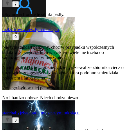
7
Oby im na froncie te silniki padły.
maks_kow
w zeszłym miesiącu
9
Nie tyle standart benzyny, choc w przypadku wspolczesnych
silnikow z bezposrednim wtryskiem wiele nie trzeba do
samozaplonu, co syf w benzynie.
Na telegramie bylo nagranie, gdzie typ zlewal ze zbiornika ciecz o
duzo wiekszej gestosci niz benzyna, ktora podobno smierdziala
pokostem i farba olejna.
Do tego bylo w niej pelno syfu.
No i bardzo dobrze. Niech chodza pieszo
starebabyjebacpradem
w zeszłym miesiącu
3