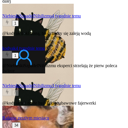
dalej
NiebieskiSzpadelNihilizmu
4 tygodnie temu
1
@kodyak
tłoki staną, bo cylindry się zaleją wodą
kodyak
4 tygodnie temu
1
@NiebieskiSzpadelNihilizmu
eksperci strzelają że pierw poleca
świece
NiebieskiSzpadelNihilizmu
3 tygodnie temu
0
@kodyak
też może być
Takie zabawowe fajerwerki
Rafau
w zeszłym miesiącu
34