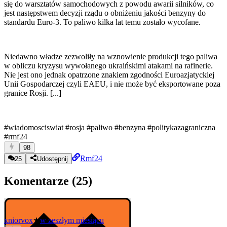
się do warsztatów samochodowych z powodu awarii silników, co
jest następstwem decyzji rządu o obniżeniu jakości benzyny do
standardu Euro-3. To paliwo kilka lat temu zostało wycofane.
Niedawno władze zezwoliły na wznowienie produkcji tego paliwa
w obliczu kryzysu wywołanego ukraińskimi atakami na rafinerie.
Nie jest ono jednak opatrzone znakiem zgodności Euroazjatyckiej
Unii Gospodarczej czyli EAEU, i nie może być eksportowane poza
granice Rosji. [...]
#wiadomosciswiat
#rosja
#paliwo
#benzyna
#politykazagraniczna
#rmf24
98
Rmf24
25
Udostępnij
Komentarze (
25
)
xniorvox
★
w zeszłym miesiącu