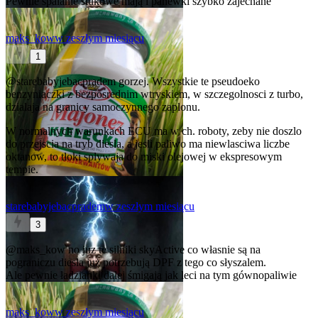
Pewnie spalanie stukowe mają i panewki szybko zajechane
maks_kow
w zeszłym miesiącu
1
@starebabyjebacpradem
gorzej. Wszystkie te pseudoeko
benzyniaczki z bezposrednim wtryskiem, w szczegolnosci z turbo,
dzialaja na granicy samoczynnego zaplonu.
W normalnych warunkach ECU ma w ch. roboty, zeby nie doszlo
do przejscia na tryb diesla, a jesli paliwo ma niewlasciwa liczbe
oktanow, to tloki splywaja do miski olejowej w ekspresowym
tempie.
starebabyjebacpradem
w zeszłym miesiącu
3
@maks_kow
no juz te silniki skyActive co własnie są na
pograniczu diesla już potrzebują DPF z tego co słyszalem.
Ale pewnie ładzianki dalej śmigają jak leci na tym gównopaliwie
maks_kow
w zeszłym miesiącu