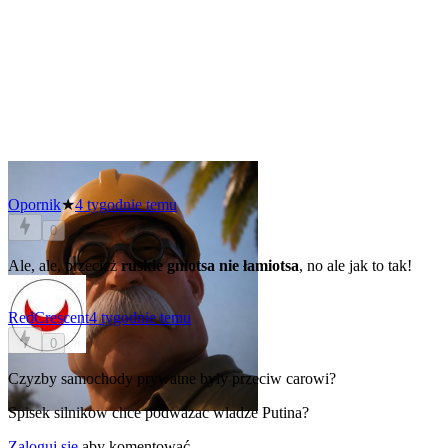
Opornik
★
4 tygodnie temu
0
Ale, ale, przecież
ruskie gniotsa nie łamiotsa
, no ale jak to tak!
RedCrescent
4 tygodnie temu
0
Czyzby samochody prywatne byly przeciw carowi?
Spisek silnikow chce podwazac wladze Putina?
Zaloguj się
aby komentować