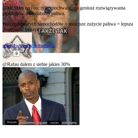
@Mr.Mars
no i nic tylko pochwalić, za geniusz rozwiązywania
problemów z niedobrem paliwa.
Więcej zepsutych samochodów = mniejsze zużycie paliwa = lepsza
dostępność benzyny.
solly-1
w zeszłym miesiącu
9
@Rafau
dalem z siebie jakies 30%