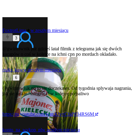
FoxtrotLima
★
w zeszłym miesiącu
3
@gwintownik
już gdzieś latał filmik z telegrama jak się dwóch
kacapów o coś w kolejce na ichni cpn po mordach okladało.
maks_kow
w zeszłym miesiącu
6
@gwintownik
no to sie doczekales. Od tygodnia splywaja nagrania,
jak sie ruskie "integruja" w kolejce po paliwo
https://m.youtube.com/watch?v=CfaP034RS6M
konto_na_wykop_pl
w zeszłym miesiącu