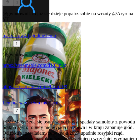
0
@gwintownik
to już się dzieje
popatrz sobie na wrzuty
@Aryo
na
YT
maks_kow
4 tygodnie temu
1
@gwintownik
łap kolejne
https://streamable.com/d183rn
https://streamable.com/7bf2m0
Lemon_
w zeszłym miesiącu
7
@Mr.Mars
Będą się psuły samochody, spadały samoloty z powodu
braku części, rolnicy nie wyjadą na żniwa i w kraju zapanuje głód.
Od roku zapowiadam, że w maju 2027 upadnie rosyjski rząd.
Możliwe, że wojna zakończy się nawet nieco wcześniej wygnaniem