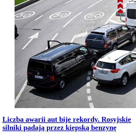
Liczba awarii aut bije rekordy. Rosyjskie
silniki padają przez kiepską benzynę