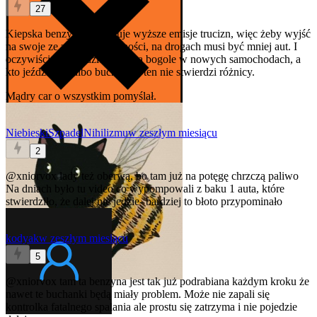
27
Kiepska benzyna powoduje wyższe emisje trucizn, więc żeby wyjść
na swoje ze zdrowiem ludności, na drogach musi być mniej aut. I
oczywiście najbardziej oberwą bogole w nowych samochodach, a
kto jeździ ładą albo buchanką, ten nie stwierdzi różnicy.
Mądry car o wszystkim pomyślał.
NiebieskiSzpadelNihilizmu
w zeszłym miesiącu
2
@xniorvox
łady też oberwą, bo tam już na potęgę chrzczą paliwo
Na dniach było tu video co wypompowali z baku 1 auta, które
stwierdziło, że dalej nie jedzie- bardziej to błoto przypominało
kodyak
w zeszłym miesiącu
5
@xniorvox
tam ta benzyna jest tak już podrabiana każdym kroku że
nawet te buchanki będą miały problem. Może nie zapali się
kontrolka fatalnego spalania ale prostu się zatrzyma i nie pojedzie