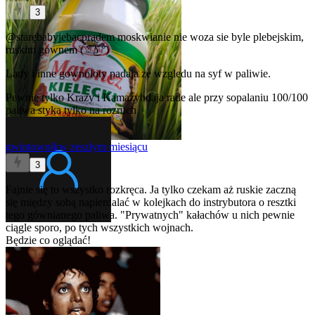
3
@starebabyjebacpradem
moskwianie nie woza sie byle plebejskim,
ruskim gownem ( ͡° ͜ʖ ͡°)
Lady i inne gownoloty padaja ze wzgledu na syf w paliwie.
Pewnie tylko Krazy i Kamazybdaja rade ale przy sopalaniu 100/100
paliwa styka tylko na rozruch
gwintownik
w zeszłym miesiącu
3
Fajnie się to wszystko rozkręca. Ja tylko czekam aż ruskie zaczną
się między sobą napierdalać w kolejkach do instrybutora o resztki
tego gównianego paliwa. "Prywatnych" kałachów u nich pewnie
ciągle sporo, po tych wszystkich wojnach.
Będzie co oglądać!