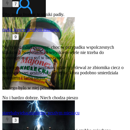
7
Oby im na froncie te silniki padły.
maks_kow
w zeszłym miesiącu
9
Nie tyle standart benzyny, choc w przypadku wspolczesnych
silnikow z bezposrednim wtryskiem wiele nie trzeba do
samozaplonu, co syf w benzynie.
Na telegramie bylo nagranie, gdzie typ zlewal ze zbiornika ciecz o
duzo wiekszej gestosci niz benzyna, ktora podobno smierdziala
pokostem i farba olejna.
Do tego bylo w niej pelno syfu.
No i bardzo dobrze. Niech chodza pieszo
starebabyjebacpradem
w zeszłym miesiącu
3