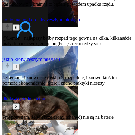
karaluchów z Ukrainy i to będzie powodem upadku rządu.
konto_na_wykop_pl
w zeszłym miesiącu
6
@Lemon_
najlepszy byłby rozpad tego gowna na kilka, kilkanaście
małych państewek, żeby mogły się żreć między sobą
jakub-krol
w zeszłym miesiącu
1
@Lemon_
i znowu się ruski mir rozpadnie, i znowu ktoś im
pomoże ekonomicznie. Stare i znane praktyki niestety
dkuku
4 tygodnie temu
2
Przypominam, że większe drony (shahed) nie są na baterie