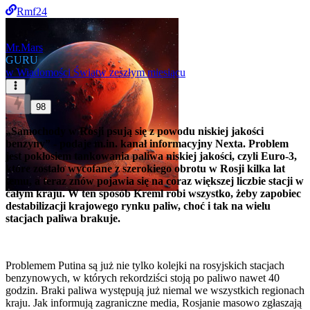
Rmf24
Mr.Mars
GURU
w
Wiadomości Świat
w zeszłym miesiącu
98
„Samochody w Rosji psują się z powodu niskiej jakości
benzyny” - podaje m.in. kanał informacyjny Nexta. Problem
jest pokłosiem tankowania paliwa niskiej jakości, czyli Euro-3,
które zostało wycofane z szerokiego obrotu w Rosji kilka lat
temu, a teraz znów pojawia się na coraz większej liczbie stacji w
całym kraju. W ten sposób Kreml robi wszystko, żeby zapobiec
destabilizacji krajowego rynku paliw, choć i tak na wielu
stacjach paliwa brakuje.
Problemem Putina są już nie tylko kolejki na rosyjskich stacjach
benzynowych, w których rekordziści stoją po paliwo nawet 40
godzin. Braki paliwa występują już niemal we wszystkich regionach
kraju. Jak informują zagraniczne media, Rosjanie masowo zgłaszają