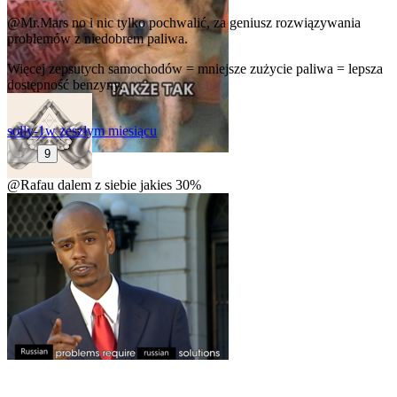
@Mr.Mars
no i nic tylko pochwalić, za geniusz rozwiązywania
problemów z niedobrem paliwa.
Więcej zepsutych samochodów = mniejsze zużycie paliwa = lepsza
dostępność benzyny.
solly-1
w zeszłym miesiącu
9
@Rafau
dalem z siebie jakies 30%