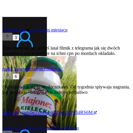
FoxtrotLima
★
w zeszłym miesiącu
3
@gwintownik
już gdzieś latał filmik z telegrama jak się dwóch
kacapów o coś w kolejce na ichni cpn po mordach okladało.
maks_kow
w zeszłym miesiącu
6
@gwintownik
no to sie doczekales. Od tygodnia splywaja nagrania,
jak sie ruskie "integruja" w kolejce po paliwo
https://m.youtube.com/watch?v=CfaP034RS6M
konto_na_wykop_pl
w zeszłym miesiącu