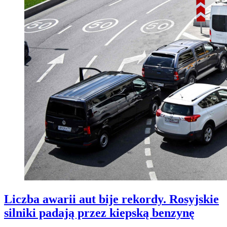
Liczba awarii aut bije rekordy. Rosyjskie
silniki padają przez kiepską benzynę