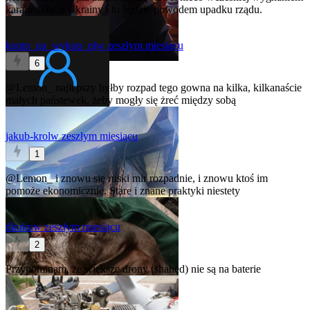
karaluchów z Ukrainy i to będzie powodem upadku rządu.
konto_na_wykop_pl
w zeszłym miesiącu
6
@Lemon_
najlepszy byłby rozpad tego gowna na kilka, kilkanaście
małych państewek, żeby mogły się żreć między sobą
jakub-krol
w zeszłym miesiącu
1
@Lemon_
i znowu się ruski mir rozpadnie, i znowu ktoś im
pomoże ekonomicznie. Stare i znane praktyki niestety
dkuku
w zeszłym miesiącu
2
Przypominam, że większe drony (shahed) nie są na baterie