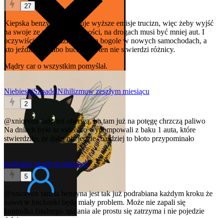
27
Kiepska benzyna powoduje wyższe emisje trucizn, więc żeby wyjść
na swoje ze zdrowiem ludności, na drogach musi być mniej aut. I
oczywiście najbardziej oberwą bogole w nowych samochodach, a
kto jeździ ładą albo buchanką, ten nie stwierdzi różnicy.
Mądry car o wszystkim pomyślał.
NiebieskiSzpadelNihilizmu
w zeszłym miesiącu
2
@xniorvox
łady też oberwą, bo tam już na potęgę chrzczą paliwo
Na dniach było tu video co wypompowali z baku 1 auta, które
stwierdziło, że dalej nie jedzie- bardziej to błoto przypominało
kodyak
w zeszłym miesiącu
5
@xniorvox
tam ta benzyna jest tak już podrabiana każdym kroku że
nawet te buchanki będą miały problem. Może nie zapali się
kontrolka fatalnego spalania ale prostu się zatrzyma i nie pojedzie