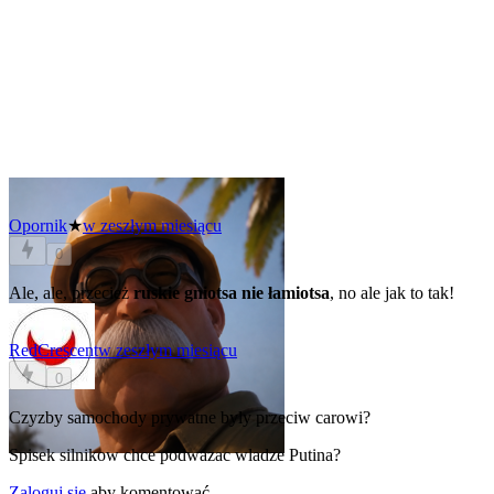
Opornik
★
w zeszłym miesiącu
0
Ale, ale, przecież
ruskie gniotsa nie łamiotsa
, no ale jak to tak!
RedCrescent
w zeszłym miesiącu
0
Czyzby samochody prywatne byly przeciw carowi?
Spisek silnikow chce podwazac wladze Putina?
Zaloguj się
aby komentować