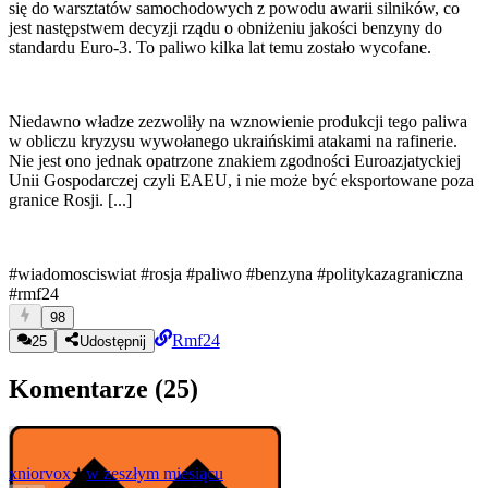
się do warsztatów samochodowych z powodu awarii silników, co
jest następstwem decyzji rządu o obniżeniu jakości benzyny do
standardu Euro-3. To paliwo kilka lat temu zostało wycofane.
Niedawno władze zezwoliły na wznowienie produkcji tego paliwa
w obliczu kryzysu wywołanego ukraińskimi atakami na rafinerie.
Nie jest ono jednak opatrzone znakiem zgodności Euroazjatyckiej
Unii Gospodarczej czyli EAEU, i nie może być eksportowane poza
granice Rosji. [...]
#wiadomosciswiat
#rosja
#paliwo
#benzyna
#politykazagraniczna
#rmf24
98
Rmf24
25
Udostępnij
Komentarze (
25
)
xniorvox
★
w zeszłym miesiącu