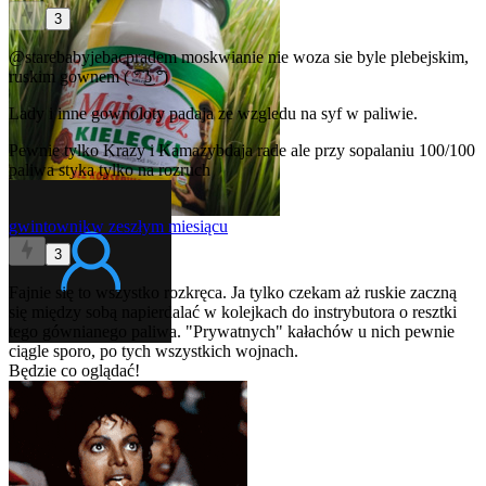
3
@starebabyjebacpradem
moskwianie nie woza sie byle plebejskim,
ruskim gownem ( ͡° ͜ʖ ͡°)
Lady i inne gownoloty padaja ze wzgledu na syf w paliwie.
Pewnie tylko Krazy i Kamazybdaja rade ale przy sopalaniu 100/100
paliwa styka tylko na rozruch
gwintownik
w zeszłym miesiącu
3
Fajnie się to wszystko rozkręca. Ja tylko czekam aż ruskie zaczną
się między sobą napierdalać w kolejkach do instrybutora o resztki
tego gównianego paliwa. "Prywatnych" kałachów u nich pewnie
ciągle sporo, po tych wszystkich wojnach.
Będzie co oglądać!