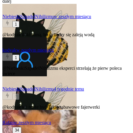
dalej
NiebieskiSzpadelNihilizmu
w zeszłym miesiącu
1
@kodyak
tłoki staną, bo cylindry się zaleją wodą
kodyak
w zeszłym miesiącu
1
@NiebieskiSzpadelNihilizmu
eksperci strzelają że pierw poleca
świece
NiebieskiSzpadelNihilizmu
4 tygodnie temu
0
@kodyak
też może być
Takie zabawowe fajerwerki
Rafau
w zeszłym miesiącu
34