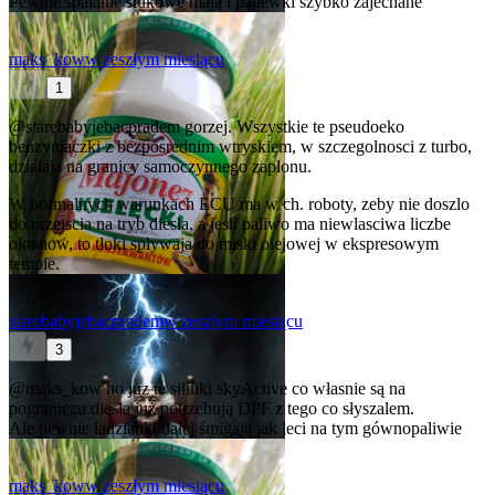
Pewnie spalanie stukowe mają i panewki szybko zajechane
maks_kow
w zeszłym miesiącu
1
@starebabyjebacpradem
gorzej. Wszystkie te pseudoeko
benzyniaczki z bezposrednim wtryskiem, w szczegolnosci z turbo,
dzialaja na granicy samoczynnego zaplonu.
W normalnych warunkach ECU ma w ch. roboty, zeby nie doszlo
do przejscia na tryb diesla, a jesli paliwo ma niewlasciwa liczbe
oktanow, to tloki splywaja do miski olejowej w ekspresowym
tempie.
starebabyjebacpradem
w zeszłym miesiącu
3
@maks_kow
no juz te silniki skyActive co własnie są na
pograniczu diesla już potrzebują DPF z tego co słyszalem.
Ale pewnie ładzianki dalej śmigają jak leci na tym gównopaliwie
maks_kow
w zeszłym miesiącu