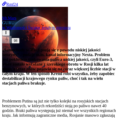
Rmf24
Mr.Mars
GURU
w
Wiadomości Świat
w zeszłym miesiącu
98
„Samochody w Rosji psują się z powodu niskiej jakości
benzyny” - podaje m.in. kanał informacyjny Nexta. Problem
jest pokłosiem tankowania paliwa niskiej jakości, czyli Euro-3,
które zostało wycofane z szerokiego obrotu w Rosji kilka lat
temu, a teraz znów pojawia się na coraz większej liczbie stacji w
całym kraju. W ten sposób Kreml robi wszystko, żeby zapobiec
destabilizacji krajowego rynku paliw, choć i tak na wielu
stacjach paliwa brakuje.
Problemem Putina są już nie tylko kolejki na rosyjskich stacjach
benzynowych, w których rekordziści stoją po paliwo nawet 40
godzin. Braki paliwa występują już niemal we wszystkich regionach
kraju. Jak informują zagraniczne media, Rosjanie masowo zgłaszają