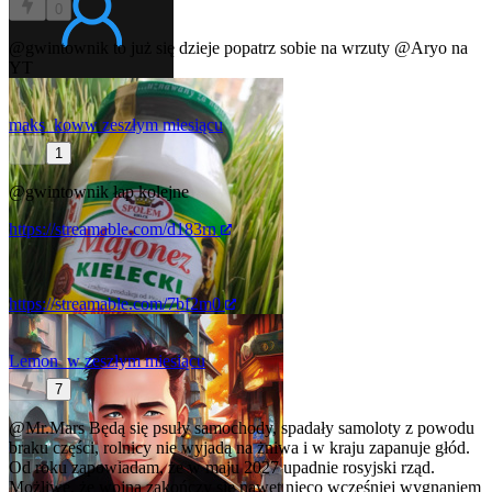
0
@gwintownik
to już się dzieje
popatrz sobie na wrzuty
@Aryo
na
YT
maks_kow
w zeszłym miesiącu
1
@gwintownik
łap kolejne
https://streamable.com/d183rn
https://streamable.com/7bf2m0
Lemon_
w zeszłym miesiącu
7
@Mr.Mars
Będą się psuły samochody, spadały samoloty z powodu
braku części, rolnicy nie wyjadą na żniwa i w kraju zapanuje głód.
Od roku zapowiadam, że w maju 2027 upadnie rosyjski rząd.
Możliwe, że wojna zakończy się nawet nieco wcześniej wygnaniem