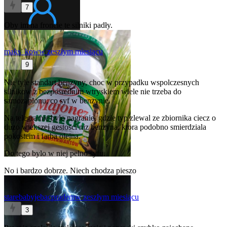
7
Oby im na froncie te silniki padły.
maks_kow
w zeszłym miesiącu
9
Nie tyle standart benzyny, choc w przypadku wspolczesnych
silnikow z bezposrednim wtryskiem wiele nie trzeba do
samozaplonu, co syf w benzynie.
Na telegramie bylo nagranie, gdzie typ zlewal ze zbiornika ciecz o
duzo wiekszej gestosci niz benzyna, ktora podobno smierdziala
pokostem i farba olejna.
Do tego bylo w niej pelno syfu.
No i bardzo dobrze. Niech chodza pieszo
starebabyjebacpradem
w zeszłym miesiącu
3