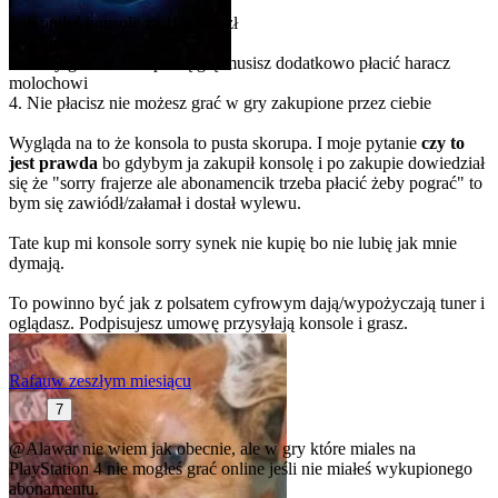
1. Kupiłeś konsolę za 1000-ce zł
2. Kupiłeś grę
3. Żeby grać w zakupioną grę musisz dodatkowo płacić haracz
molochowi
4. Nie płacisz nie możesz grać w gry zakupione przez ciebie
Wygląda na to że konsola to pusta skorupa. I moje pytanie
czy to
jest prawda
bo gdybym ja zakupił konsolę i po zakupie dowiedział
się że "sorry frajerze ale abonamencik trzeba płacić żeby pograć" to
bym się zawiódł/załamał i dostał wylewu.
Tate kup mi konsole sorry synek nie kupię bo nie lubię jak mnie
dymają.
To powinno być jak z polsatem cyfrowym dają/wypożyczają tuner i
oglądasz. Podpisujesz umowę przysyłają konsole i grasz.
Rafau
w zeszłym miesiącu
7
@Alawar
nie wiem jak obecnie, ale w gry które miales na
PlayStation 4 nie mogłeś grać online jeśli nie miałeś wykupionego
abonamentu.