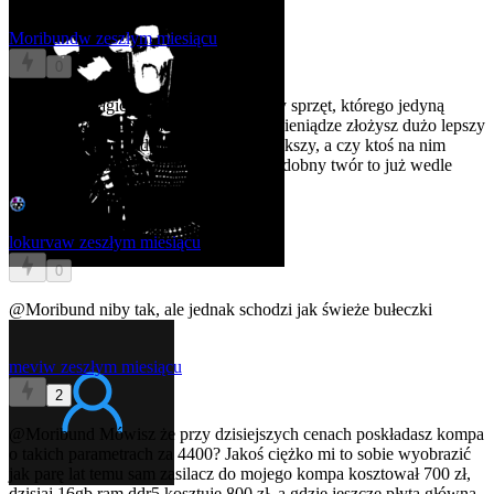
Moribund
w zeszłym miesiącu
0
@lokurva
Tragicznie wyceniony i słaby sprzęt, którego jedyną
zaletą jest to, że jest mały? Za te same pieniądze złożysz dużo lepszy
komputer, który będzie nieznacznie większy, a czy ktoś na nim
zainstaluje Windowsa czy SteamOS-podobny twór to już wedle
preferencji.
lokurva
w zeszłym miesiącu
0
@Moribund
niby tak, ale jednak schodzi jak świeże bułeczki
mevi
w zeszłym miesiącu
2
@Moribund
Mówisz że przy dzisiejszych cenach poskładasz kompa
o takich parametrach za 4400? Jakoś ciężko mi to sobie wyobrazić
jak parę lat temu sam zasilacz do mojego kompa kosztował 700 zł,
dzisiaj 16gb ram ddr5 kosztuje 800 zł, a gdzie jeszcze płyta główna,