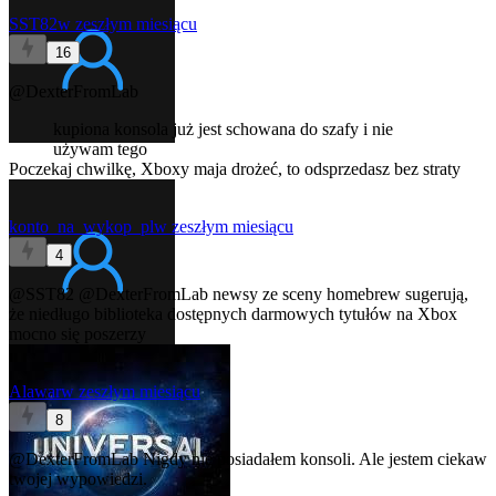
SST82
w zeszłym miesiącu
16
@DexterFromLab
kupiona konsola już jest schowana do szafy i nie
używam tego
Poczekaj chwilkę, Xboxy maja drożeć, to odsprzedasz bez straty
konto_na_wykop_pl
w zeszłym miesiącu
4
@SST82
@DexterFromLab
newsy ze sceny homebrew sugerują,
że niedługo biblioteka dostępnych darmowych tytułów na Xbox
mocno się poszerzy
Alawar
w zeszłym miesiącu
8
@DexterFromLab
Nigdy nie posiadałem konsoli. Ale jestem ciekaw
twojej wypowiedzi.