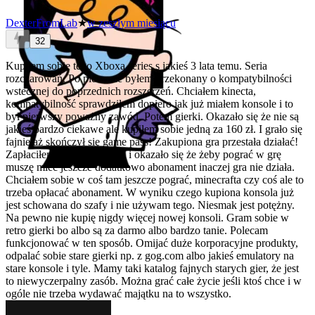
DexterFromLab
★
w zeszłym miesiącu
32
Kupiłem sobie tego Xboxa series s jakieś 3 lata temu. Seria
rozczarowań. Po pierwsze byłem przekonany o kompatybilności
wstecznej do poprzednich rozszerzeń. Chciałem kinecta,
kompatybilność sprawdziłem dopiero jak już miałem konsole i to
był pierwszy poważny zawód. Potem gierki. Okazało się że nie są
jakieś bardzo ciekawe ale kupiłem sobie jedną za 160 zł. I grało się
fajnie aż skończył się game pass! Zakupiona gra przestała działać!
Zapłaciłem za grę gotówką i okazało się że żeby pograć w grę
muszę mieć jeszcze dodatkowo abonament inaczej gra nie działa.
Chciałem sobie w coś tam jeszcze pograć, minecrafta czy coś ale to
trzeba opłacać abonament. W wyniku czego kupiona konsola już
jest schowana do szafy i nie używam tego. Niesmak jest potężny.
Na pewno nie kupię nigdy więcej nowej konsoli. Gram sobie w
retro gierki bo albo są za darmo albo bardzo tanie. Polecam
funkcjonować w ten sposób. Omijać duże korporacyjne produkty,
odpalać sobie stare gierki np. z gog.com albo jakieś emulatory na
stare konsole i tyle. Mamy taki katalog fajnych starych gier, że jest
to niewyczerpalny zasób. Można grać całe życie jeśli ktoś chce i w
ogóle nie trzeba wydawać majątku na to wszystko.