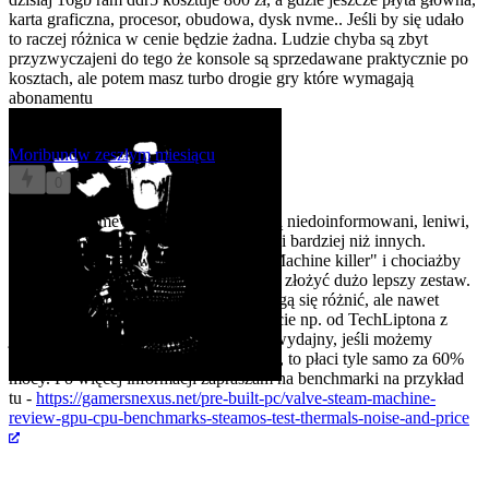
karta graficzna, procesor, obudowa, dysk nvme.. Jeśli by się udało
to raczej różnica w cenie będzie żadna. Ludzie chyba są zbyt
przyzwyczajeni do tego że konsole są sprzedawane praktycznie po
kosztach, ale potem masz turbo drogie gry które wymagają
abonamentu
Moribund
w zeszłym miesiącu
0
@lokurva
@mevi
Schodzi, bo ludzie są niedoinformowani, leniwi,
lub wierzą w ideologię jednej korporacji bardziej niż innych.
Wystarczy wpisać w Youtube "Steam Machine killer" i chociażby
LinusTechTips pokazują, że idzie taniej złożyć dużo lepszy zestaw.
Wiadomo, na polskie warunki ceny mogą się różnić, ale nawet
losowy komputer w tym samym budżecie np. od TechLiptona z
jakimś 5060Ti będzie o wiele bardziej wydajny, jeśli możemy
poświęcić ITX/SSF - jak ktoś nie może, to płaci tyle samo za 60%
mocy. Po więcej informacji zapraszam na benchmarki na przykład
tu -
https://gamersnexus.net/pre-built-pc/valve-steam-machine-
review-gpu-cpu-benchmarks-steamos-test-thermals-noise-and-price