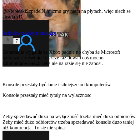
0
@NiebieskiSzpadelNihilizmu
gry mam na płytach, więc niech se
kasują xD
kodyak
w zeszłym miesiącu
7
Generalnie wygalda że Xbox padnie no chyba że Microsoft
faktycznie zresetuje i jeszcze raz dowali coś mocno
zdumpingowanego cena ale na razie się nie zanosi.
Konsole przestały być tanie i silniejsze od komputerów
Konsole przestały mieć tytuły na wylacznosc
Żeby sprzedawać dużo na wyłączność trzeba mieć dużo odbiorców.
Żeby mieć dużo odbiorców trzeba sprzedawać konsole duzo taniej
niż konurencja. To się nie spina