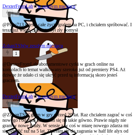
DexterFromLab
★
w zeszłym miesiącu
0
@Piciu713
wiesz, całe życie grałem na PC, i chciałem spróbować. I
teraz już wiem czemu to był zły pomysł
ZohanTSW
w zeszłym miesiącu
1
@DexterFromLab
abonamentowe cyrki w grach online na
konsolach to temat wałkowany szeroko już od premiery PS4. Aż
dziwne że udało ci się ukryć przed tą informacją skoro jesteś
graczem.
DexterFromLab
★
w zeszłym miesiącu
0
@ZohanTSW
gram w gry sprzed 20 lat. Raz chciałem zagrać w coś
nowego i od razu naciaoem się na takie gówno. Prawie nigdy nie
gram w nowe tytuły. W sensie z w coś w miarę nowego zdarza mi
się odpalić raz na 5 lat. Zbieram się do zagrania w half life alyx od