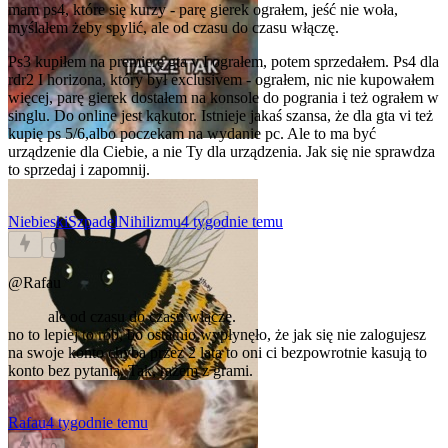
mam ps4, które się kurzy - parę gierek ograłem, jeść nie woła,
myślałem żeby spylić, ale od czasu do czasu włączę.
Ps3 kupiłem na premierę gta v I ograłem, potem sprzedałem. Ps4 dla
rdr2 I horizona, który był exclusivem - ograłem, nic nie kupowałem
więcej, parę gierek dostałem na konsole do pogrania i też ograłem w
singlu. Do online jest kąkutor. Istnieje jakaś szansa, że dla gta vi też
kupię ps 5/6,albo poczekam na wydanie pc. Ale to ma być
urządzenie dla Ciebie, a nie Ty dla urządzenia. Jak się nie sprawdza
to sprzedaj i zapomnij.
NiebieskiSzpadelNihilizmu
4 tygodnie temu
0
@Rafau
ale od czasu do czasu włączę.
no to lepiej to rób, bo ostatnio wypłynęło, że jak się nie zalogujesz
na swoje konto chyba przez 2 lata to oni ci bezpowrotnie kasują to
konto bez pytania. Tak, razem z grami.
Rafau
4 tygodnie temu