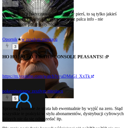
0
@utede
dobra faktycznie uderzam się w pierś, to są tylko jakieś
lewe "przecieki" albo i nawet wyssane z palca info - nie
potwierdzone przez sony/rockstar
Opornik
★
w zeszłym miesiącu
3
HO HO HO HO, FILTHY CONSOLE PEASANTS! :P
https://m.youtube.com/watch?v=aDMsGl_XxTk
pokeminatour
w zeszłym miesiącu
5
Sprzedają konsole że strata lub ewentualnie by wyjść na zero. Stąd
wszystkie te praktyki w stylu abonamentów, dystrybucji cyfrowych
których nie da się odsprzedać itp.