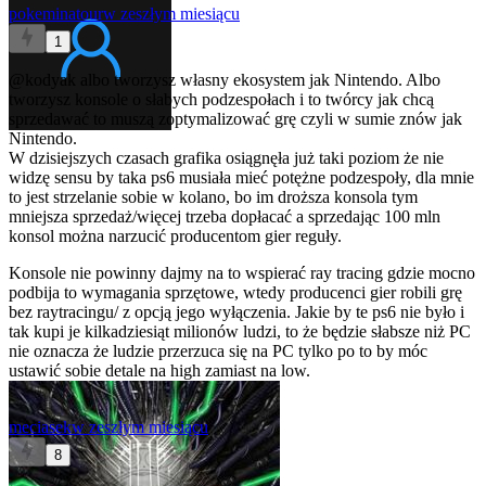
pokeminatour
w zeszłym miesiącu
1
@kodyak
albo tworzysz własny ekosystem jak Nintendo. Albo
tworzysz konsole o słabych podzespołach i to twórcy jak chcą
sprzedawać to muszą zoptymalizować grę czyli w sumie znów jak
Nintendo.
W dzisiejszych czasach grafika osiągnęła już taki poziom że nie
widzę sensu by taka ps6 musiała mieć potężne podzespoły, dla mnie
to jest strzelanie sobie w kolano, bo im droższa konsola tym
mniejsza sprzedaż/więcej trzeba dopłacać a sprzedając 100 mln
konsol można narzucić producentom gier reguły.
Konsole nie powinny dajmy na to wspierać ray tracing gdzie mocno
podbija to wymagania sprzętowe, wtedy producenci gier robili grę
bez raytracingu/ z opcją jego wyłączenia. Jakie by te ps6 nie było i
tak kupi je kilkadziesiąt milionów ludzi, to że będzie słabsze niż PC
nie oznacza że ludzie przerzuca się na PC tylko po to by móc
ustawić sobie detale na high zamiast na low.
meciasek
w zeszłym miesiącu
8