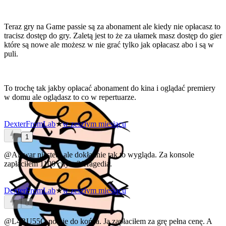
Teraz gry na Game passie są za abonament ale kiedy nie opłacasz to
tracisz dostęp do gry. Zaletą jest to że za ułamek masz dostęp do gier
które są nowe ale możesz w nie grać tylko jak opłacasz abo i są w
puli.
To trochę tak jakby opłacać abonament do kina i oglądać premiery
w domu ale oglądasz to co w repertuarze.
DexterFromLab
★
w zeszłym miesiącu
1
@Alawar
niestety ale dokładnie tak to wygląda. Za konsole
zapłaciłem 1100 chyba? Tragedia.
DexterFromLab
★
w zeszłym miesiącu
0
@L4RU55O
no nie do końca. Ja zapłaciłem za grę pełna cenę. A