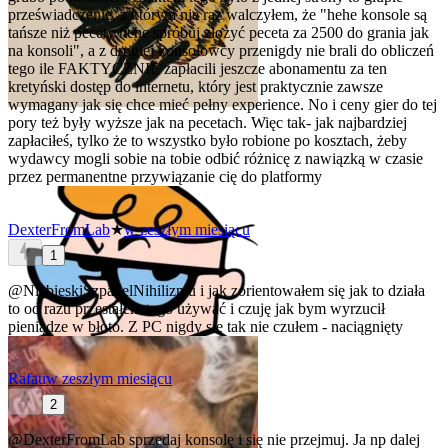
przeświadczenie, z którym nie raz walczyłem, że "hehe konsole są
tańsze niż pecety hehe spróbuj złożyć peceta za 2500 do grania jak
na konsoli", a z drugiej konsolowcy przenigdy nie brali do obliczeń
tego ile FAKTYCZNIE zapłacili jeszcze abonamentu za ten
kretyński dostęp do internetu, który jest praktycznie zawsze
wymagany jak się chce mieć pełny experience. No i ceny gier do tej
pory też były wyższe jak na pecetach. Więc tak- jak najbardziej
zapłaciłeś, tylko że to wszystko było robione po kosztach, żeby
wydawcy mogli sobie na tobie odbić różnicę z nawiązką w czasie
przez permanentne przywiązanie cię do platformy
DexterFromLab
★
w zeszłym miesiącu
1
@NiebieskiSzpadelNihilizmu
i jak zorientowałem się jak to działa
to od razu przestałem tego używać
i czuję jak bym wyrzucił
pieniądze w błoto. Z PC nigdy się tak nie czułem - naciągnięty
Rafau
w zeszłym miesiącu
2
@DexterFromLab
sprzedaj konsolę i się nie przejmuj. Ja np dalej