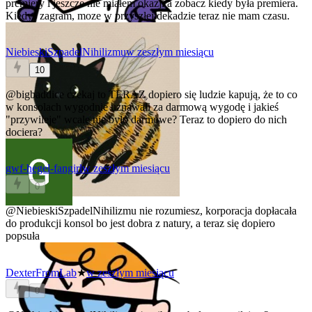
premiery i jeszcze nie miałem okazji a zobacz kiedy była premiera.
Kiedyś zagram, moze w przyszłej dekadzie
teraz nie mam czasu.
NiebieskiSzpadelNihilizmu
w zeszłym miesiącu
10
@bigbaddice
czekaj to TERAZ dopiero się ludzie kapują, że to co
w konsolach wygodnie uznawali za darmową wygodę i jakieś
"przywileje" wcale nie było darmowe? Teraz to dopiero do nich
dociera?
gwf-hegel-fangirl
w zeszłym miesiącu
0
@NiebieskiSzpadelNihilizmu
nie rozumiesz, korporacja dopłacała
do produkcji konsol bo jest dobra z natury, a teraz się dopiero
popsuła
DexterFromLab
★
w zeszłym miesiącu
0