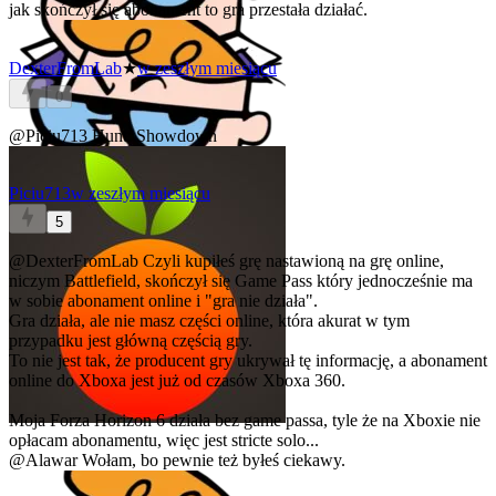
jak skończył się abonament to gra przestała działać.
DexterFromLab
★
w zeszłym miesiącu
0
@Piciu713
Hunt: Showdown
Piciu713
w zeszłym miesiącu
5
@DexterFromLab
Czyli kupiłeś grę nastawioną na grę online,
niczym Battlefield, skończył się Game Pass który jednocześnie ma
w sobie abonament online i "gra nie działa".
Gra działa, ale nie masz części online, która akurat w tym
przypadku jest główną częścią gry.
To nie jest tak, że producent gry ukrywał tę informację, a abonament
online do Xboxa jest już od czasów Xboxa 360.
Moja Forza Horizon 6 działa bez game passa, tyle że na Xboxie nie
opłacam abonamentu, więc jest stricte solo...
@Alawar
Wołam, bo pewnie też byłeś ciekawy.