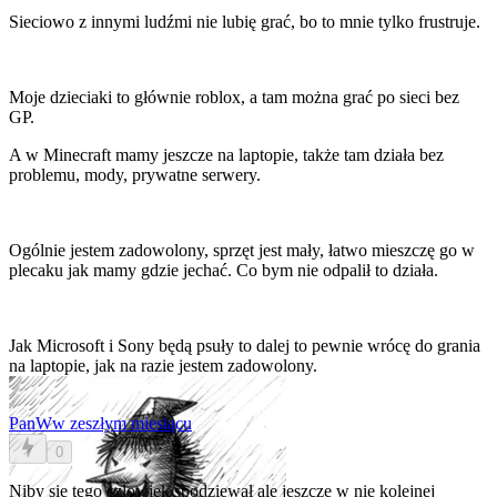
Sieciowo z innymi ludźmi nie lubię grać, bo to mnie tylko frustruje.
Moje dzieciaki to głównie roblox, a tam można grać po sieci bez
GP.
A w Minecraft mamy jeszcze na laptopie, także tam działa bez
problemu, mody, prywatne serwery.
Ogólnie jestem zadowolony, sprzęt jest mały, łatwo mieszczę go w
plecaku jak mamy gdzie jechać. Co bym nie odpalił to działa.
Jak Microsoft i Sony będą psuły to dalej to pewnie wrócę do grania
na laptopie, jak na razie jestem zadowolony.
PanW
w zeszłym miesiącu
0
Niby się tego człowiek spodziewał ale jeszcze w nie kolejnej