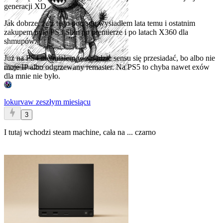
generacji XD
Jak dobrze, że z tego pociągu wysiadłem lata temu i ostatnim
zakupem było PS3 Slim po premierze i po latach X360 dla
shmupów.
Już na PS4 nie miałem w zasadzie sensu się przesiadać, bo albo nie
moje IP albo odgrzewany remaster. Na PS5 to chyba nawet exów
dla mnie nie było.
lokurva
w zeszłym miesiącu
3
I tutaj wchodzi steam machine, cała na ... czarno