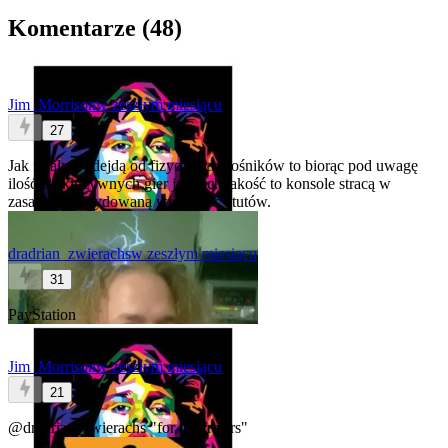
Komentarze (
48
)
Jim_Morrison
w zeszłym miesiącu
27
Jak finalnie odejdą od fizycznych nośników to biorąc pod uwagę
ilość ekskluzywnych gier jak i ich jakość to konsole stracą w
zasadzie zdecydowaną większość atutów.
dradrian_zwierachs
w zeszłym miesiącu
31
PayStation
Jim_Morrison
w zeszłym miesiącu
21
@dradrian_zwierachs
"for the frajers"