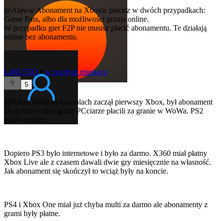
@Alawar
Abonament na Xboxie płacisz w dwóch przypadkach:
Game Pass, albo dla możliwości grania online.
W przypadku gier F2P nie musisz płacić abonamentu. Te działają
online bez abonamentu.
L4RU55O
★
w zeszłym miesiącu
5
@Rafau
Multi na konsolach zaczął pierwszy Xbox, był abonament
ale to były czasy gdzie PCciarze płacili za granie w WoWa. PS2
miało protezę.
Dopiero PS3 było internetowe i było za darmo. X360 miał płatny
Xbox Live ale z czasem dawali dwie gry miesięcznie na własność.
Jak abonament się skończył to wciąż były na koncie.
PS4 i Xbox One miał już chyba multi za darmo ale abonamenty z
grami były płatne.