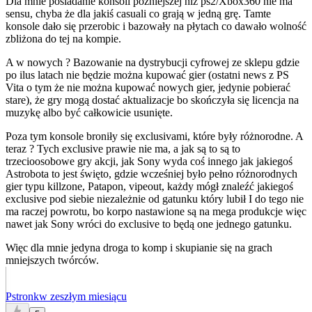
Dla mnie posiadanie konsoli późniejszej niż ps2/Xbox360 nie ma
sensu, chyba że dla jakiś casuali co grają w jedną grę. Tamte
konsole dało się przerobic i bazowały na płytach co dawało wolność
zbliżona do tej na kompie.
A w nowych ? Bazowanie na dystrybucji cyfrowej ze sklepu gdzie
po ilus latach nie będzie można kupować gier (ostatni news z PS
Vita o tym że nie można kupować nowych gier, jedynie pobierać
stare), że gry mogą dostać aktualizacje bo skończyła się licencja na
muzykę albo być całkowicie usunięte.
Poza tym konsole broniły się exclusivami, które były różnorodne. A
teraz ? Tych exclusive prawie nie ma, a jak są to są to
trzecioosobowe gry akcji, jak Sony wyda coś innego jak jakiegoś
Astrobota to jest święto, gdzie wcześniej było pełno różnorodnych
gier typu killzone, Patapon, vipeout, każdy mógł znaleźć jakiegoś
exclusive pod siebie niezależnie od gatunku który lubił I do tego nie
ma raczej powrotu, bo korpo nastawione są na mega produkcje więc
nawet jak Sony wróci do exclusive to będą one jednego gatunku.
Więc dla mnie jedyna droga to komp i skupianie się na grach
mniejszych twórców.
Pstronk
w zeszłym miesiącu