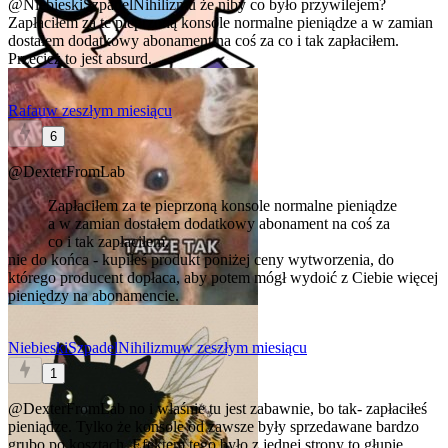
@NiebieskiSzpadelNihilizmu
że niby co było przywilejem?
Zapłaciłem za te pieprzoną konsole normalne pieniądze a w zamian
dostałem dodatkowy abonament na coś za co i tak zapłaciłem.
Przecież to jest absurd.
Rafau
w zeszłym miesiącu
6
@DexterFromLab
Zapłaciłem za te pieprzoną konsole normalne pieniądze
a w zamian dostałem dodatkowy abonament na coś za
co i tak zapłaciłem.
nie do końca - kupiłeś produkt poniżej ceny wytworzenia, do
którego producent dopłaca, aby potem mógł wydoić z Ciebie więcej
pieniędzy na abonamencie.
NiebieskiSzpadelNihilizmu
w zeszłym miesiącu
1
@DexterFromLab
no i właśnie tu jest zabawnie, bo tak- zapłaciłeś
pieniądze. Tylko że konsole od zawsze były sprzedawane bardzo
grubo po kosztach. Efektem tego było z jednej strony to głupie