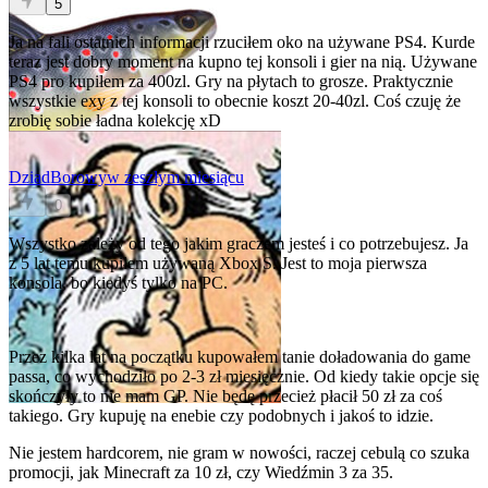
5
Ja na fali ostatnich informacji rzuciłem oko na używane PS4. Kurde
teraz jest dobry moment na kupno tej konsoli i gier na nią. Używane
PS4 pro kupiłem za 400zl. Gry na płytach to grosze. Praktycznie
wszystkie exy z tej konsoli to obecnie koszt 20-40zl. Coś czuję że
zrobię sobie ładna kolekcję xD
DziadBorowy
w zeszłym miesiącu
0
Wszystko zależy od tego jakim graczem jesteś i co potrzebujesz. Ja
z 5 lat temu kupiłem używaną Xbox S. Jest to moja pierwsza
konsola, bo kiedyś tylko na PC.
Przez kilka lat na początku kupowałem tanie doładowania do game
passa, co wychodziło po 2-3 zł miesięcznie. Od kiedy takie opcje się
skończyły to nie mam GP. Nie będę przecież płacił 50 zł za coś
takiego. Gry kupuję na enebie czy podobnych i jakoś to idzie.
Nie jestem hardcorem, nie gram w nowości, raczej cebulą co szuka
promocji, jak Minecraft za 10 zł, czy Wiedźmin 3 za 35.