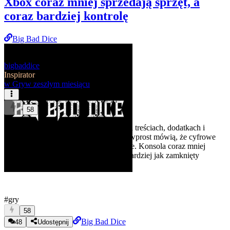
Xbox coraz mniej sprzedają sprzęt, a
coraz bardziej kontrolę
Big Bad Dice
bigbaddice
Inspirator
w
Gry
w zeszłym miesiącu
58
Sony zarabia już głównie na cyfrowych treściach, dodatkach i
usługach, Xbox drożeje, a regulaminy wprost mówią, że cyfrowe
gry są licencjonowane, nie sprzedawane. Konsola coraz mniej
wygląda jak sprzęt do grania, a coraz bardziej jak zamknięty
terminal do sklepu jednej korporacji.
#gry
58
Big Bad Dice
48
Udostępnij