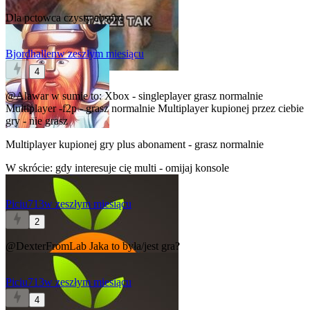
Dla pctowca czysty absurd
Bjordhallen
w zeszłym miesiącu
4
@Alawar
w sumie to: Xbox - singleplayer grasz normalnie
Multiplayer -f2p - grasz normalnie Multiplayer kupionej przez ciebie
gry - nie grasz
Multiplayer kupionej gry plus abonament - grasz normalnie
W skrócie: gdy interesuje cię multi - omijaj konsole
Piciu713
w zeszłym miesiącu
2
@DexterFromLab
Jaka to była/jest gra?
Piciu713
w zeszłym miesiącu
4