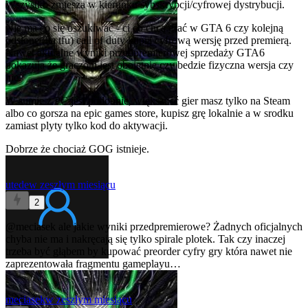
Wszystko zmiesza w kierunku sybskrybcji/cyfrowej dystrybucji.
Nie ma co się oszukiwać - ci co chcą grać w GTA 6 czy kolejną
odsłonę (ha tfu) call of duty kupią cyfrową wersję przed premierą.
Nawet aktualne wyniki przedpremierowej sprzedaży GTA6
pokazują że graczom jest obojetnie czy bedzie fizyczna wersja czy
nie.
W sumie z PC jest podobnie, większość gier masz tylko na Steam
albo co gorsza na epic games store, kupisz grę lokalnie a w srodku
zamiast plyty tylko kod do aktywacji.
Dobrze że chociaż GOG istnieje.
utede
w zeszłym miesiącu
2
@meciasek
ale jakie wyniki przedpremierowe? Żadnych oficjalnych
chyba nie ma i nakręcają się tylko spirale plotek. Tak czy inaczej
trzeba być głąbem by kupować preorder cyfry gry która nawet nie
zaprezentowała fragmentu gameplayu…
meciasek
w zeszłym miesiącu