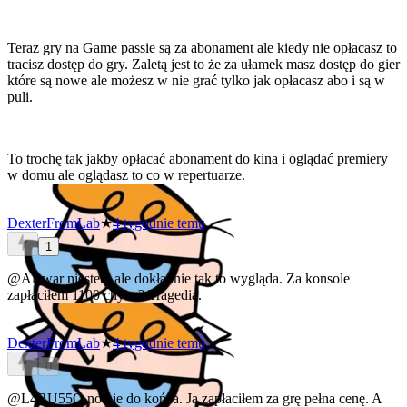
Teraz gry na Game passie są za abonament ale kiedy nie opłacasz to
tracisz dostęp do gry. Zaletą jest to że za ułamek masz dostęp do gier
które są nowe ale możesz w nie grać tylko jak opłacasz abo i są w
puli.
To trochę tak jakby opłacać abonament do kina i oglądać premiery
w domu ale oglądasz to co w repertuarze.
DexterFromLab
★
4 tygodnie temu
1
@Alawar
niestety ale dokładnie tak to wygląda. Za konsole
zapłaciłem 1100 chyba? Tragedia.
DexterFromLab
★
4 tygodnie temu
0
@L4RU55O
no nie do końca. Ja zapłaciłem za grę pełna cenę. A