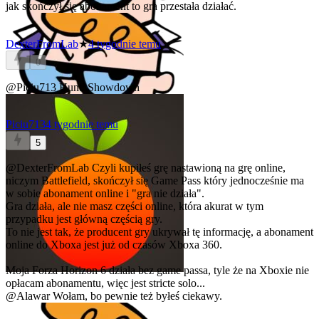
jak skończył się abonament to gra przestała działać.
DexterFromLab
★
4 tygodnie temu
0
@Piciu713
Hunt: Showdown
Piciu713
4 tygodnie temu
5
@DexterFromLab
Czyli kupiłeś grę nastawioną na grę online,
niczym Battlefield, skończył się Game Pass który jednocześnie ma
w sobie abonament online i "gra nie działa".
Gra działa, ale nie masz części online, która akurat w tym
przypadku jest główną częścią gry.
To nie jest tak, że producent gry ukrywał tę informację, a abonament
online do Xboxa jest już od czasów Xboxa 360.
Moja Forza Horizon 6 działa bez game passa, tyle że na Xboxie nie
opłacam abonamentu, więc jest stricte solo...
@Alawar
Wołam, bo pewnie też byłeś ciekawy.