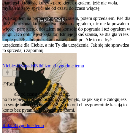
mam ps4, które się kurzy - parę gierek ograłem, jeść nie woła,
myślałem żeby spylić, ale od czasu do czasu włączę.
Ps3 kupiłem na premierę gta v I ograłem, potem sprzedałem. Ps4 dla
rdr2 I horizona, który był exclusivem - ograłem, nic nie kupowałem
więcej, parę gierek dostałem na konsole do pogrania i też ograłem w
singlu. Do online jest kąkutor. Istnieje jakaś szansa, że dla gta vi też
kupię ps 5/6,albo poczekam na wydanie pc. Ale to ma być
urządzenie dla Ciebie, a nie Ty dla urządzenia. Jak się nie sprawdza
to sprzedaj i zapomnij.
NiebieskiSzpadelNihilizmu
3 tygodnie temu
0
@Rafau
ale od czasu do czasu włączę.
no to lepiej to rób, bo ostatnio wypłynęło, że jak się nie zalogujesz
na swoje konto chyba przez 2 lata to oni ci bezpowrotnie kasują to
konto bez pytania. Tak, razem z grami.
Rafau
3 tygodnie temu