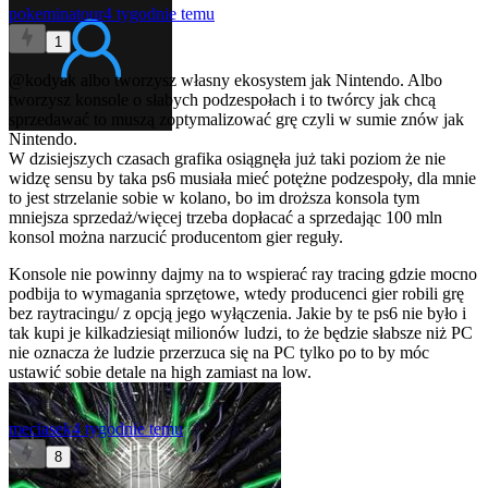
pokeminatour
4 tygodnie temu
1
@kodyak
albo tworzysz własny ekosystem jak Nintendo. Albo
tworzysz konsole o słabych podzespołach i to twórcy jak chcą
sprzedawać to muszą zoptymalizować grę czyli w sumie znów jak
Nintendo.
W dzisiejszych czasach grafika osiągnęła już taki poziom że nie
widzę sensu by taka ps6 musiała mieć potężne podzespoły, dla mnie
to jest strzelanie sobie w kolano, bo im droższa konsola tym
mniejsza sprzedaż/więcej trzeba dopłacać a sprzedając 100 mln
konsol można narzucić producentom gier reguły.
Konsole nie powinny dajmy na to wspierać ray tracing gdzie mocno
podbija to wymagania sprzętowe, wtedy producenci gier robili grę
bez raytracingu/ z opcją jego wyłączenia. Jakie by te ps6 nie było i
tak kupi je kilkadziesiąt milionów ludzi, to że będzie słabsze niż PC
nie oznacza że ludzie przerzuca się na PC tylko po to by móc
ustawić sobie detale na high zamiast na low.
meciasek
4 tygodnie temu
8