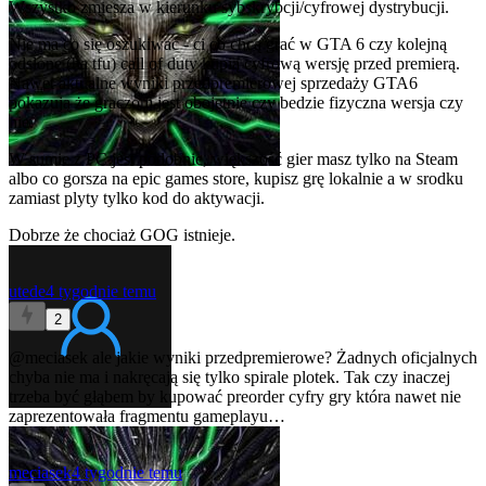
Wszystko zmiesza w kierunku sybskrybcji/cyfrowej dystrybucji.
Nie ma co się oszukiwać - ci co chcą grać w GTA 6 czy kolejną
odsłonę (ha tfu) call of duty kupią cyfrową wersję przed premierą.
Nawet aktualne wyniki przedpremierowej sprzedaży GTA6
pokazują że graczom jest obojetnie czy bedzie fizyczna wersja czy
nie.
W sumie z PC jest podobnie, większość gier masz tylko na Steam
albo co gorsza na epic games store, kupisz grę lokalnie a w srodku
zamiast plyty tylko kod do aktywacji.
Dobrze że chociaż GOG istnieje.
utede
4 tygodnie temu
2
@meciasek
ale jakie wyniki przedpremierowe? Żadnych oficjalnych
chyba nie ma i nakręcają się tylko spirale plotek. Tak czy inaczej
trzeba być głąbem by kupować preorder cyfry gry która nawet nie
zaprezentowała fragmentu gameplayu…
meciasek
4 tygodnie temu