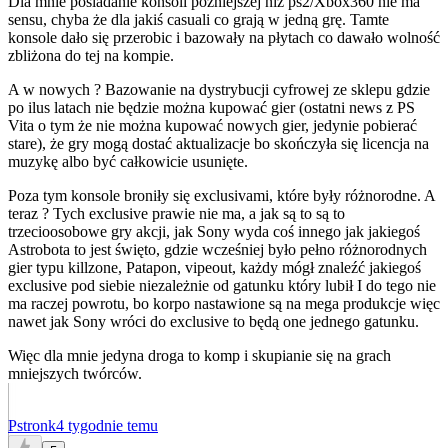
Dla mnie posiadanie konsoli późniejszej niż ps2/Xbox360 nie ma
sensu, chyba że dla jakiś casuali co grają w jedną grę. Tamte
konsole dało się przerobic i bazowały na płytach co dawało wolność
zbliżona do tej na kompie.
A w nowych ? Bazowanie na dystrybucji cyfrowej ze sklepu gdzie
po ilus latach nie będzie można kupować gier (ostatni news z PS
Vita o tym że nie można kupować nowych gier, jedynie pobierać
stare), że gry mogą dostać aktualizacje bo skończyła się licencja na
muzykę albo być całkowicie usunięte.
Poza tym konsole broniły się exclusivami, które były różnorodne. A
teraz ? Tych exclusive prawie nie ma, a jak są to są to
trzecioosobowe gry akcji, jak Sony wyda coś innego jak jakiegoś
Astrobota to jest święto, gdzie wcześniej było pełno różnorodnych
gier typu killzone, Patapon, vipeout, każdy mógł znaleźć jakiegoś
exclusive pod siebie niezależnie od gatunku który lubił I do tego nie
ma raczej powrotu, bo korpo nastawione są na mega produkcje więc
nawet jak Sony wróci do exclusive to będą one jednego gatunku.
Więc dla mnie jedyna droga to komp i skupianie się na grach
mniejszych twórców.
Pstronk
4 tygodnie temu