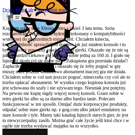
DexterFromLab
★
4 tygodnie temu
32
Kupiłem sobie tego Xboxa series s jakieś 3 lata temu. Seria
rozczarowań. Po pierwsze byłem przekonany o kompatybilności
wstecznej do poprzednich rozszerzeń. Chciałem kinecta,
kompatybilność sprawdziłem dopiero jak już miałem konsole i to
był pierwszy poważny zawód. Potem gierki. Okazało się że nie są
jakieś bardzo ciekawe ale kupiłem sobie jedną za 160 zł. I grało się
fajnie aż skończył się game pass! Zakupiona gra przestała działać!
Zapłaciłem za grę gotówką i okazało się że żeby pograć w grę
muszę mieć jeszcze dodatkowo abonament inaczej gra nie działa.
Chciałem sobie w coś tam jeszcze pograć, minecrafta czy coś ale to
trzeba opłacać abonament. W wyniku czego kupiona konsola już
jest schowana do szafy i nie używam tego. Niesmak jest potężny.
Na pewno nie kupię nigdy więcej nowej konsoli. Gram sobie w
retro gierki bo albo są za darmo albo bardzo tanie. Polecam
funkcjonować w ten sposób. Omijać duże korporacyjne produkty,
odpalać sobie stare gierki np. z gog.com albo jakieś emulatory na
stare konsole i tyle. Mamy taki katalog fajnych starych gier, że jest
to niewyczerpalny zasób. Można grać całe życie jeśli ktoś chce i w
ogóle nie trzeba wydawać majątku na to wszystko.