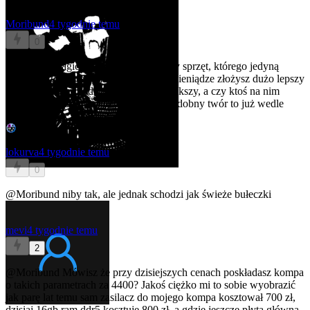
Moribund
4 tygodnie temu
0
@lokurva
Tragicznie wyceniony i słaby sprzęt, którego jedyną
zaletą jest to, że jest mały? Za te same pieniądze złożysz dużo lepszy
komputer, który będzie nieznacznie większy, a czy ktoś na nim
zainstaluje Windowsa czy SteamOS-podobny twór to już wedle
preferencji.
lokurva
4 tygodnie temu
0
@Moribund
niby tak, ale jednak schodzi jak świeże bułeczki
mevi
4 tygodnie temu
2
@Moribund
Mówisz że przy dzisiejszych cenach poskładasz kompa
o takich parametrach za 4400? Jakoś ciężko mi to sobie wyobrazić
jak parę lat temu sam zasilacz do mojego kompa kosztował 700 zł,
dzisiaj 16gb ram ddr5 kosztuje 800 zł, a gdzie jeszcze płyta główna,