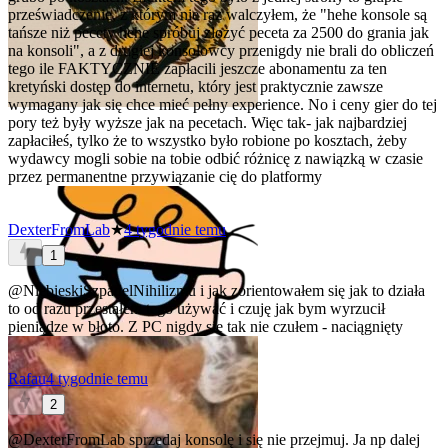
przeświadczenie, z którym nie raz walczyłem, że "hehe konsole są
tańsze niż pecety hehe spróbuj złożyć peceta za 2500 do grania jak
na konsoli", a z drugiej konsolowcy przenigdy nie brali do obliczeń
tego ile FAKTYCZNIE zapłacili jeszcze abonamentu za ten
kretyński dostęp do internetu, który jest praktycznie zawsze
wymagany jak się chce mieć pełny experience. No i ceny gier do tej
pory też były wyższe jak na pecetach. Więc tak- jak najbardziej
zapłaciłeś, tylko że to wszystko było robione po kosztach, żeby
wydawcy mogli sobie na tobie odbić różnicę z nawiązką w czasie
przez permanentne przywiązanie cię do platformy
DexterFromLab
★
4 tygodnie temu
1
@NiebieskiSzpadelNihilizmu
i jak zorientowałem się jak to działa
to od razu przestałem tego używać
i czuję jak bym wyrzucił
pieniądze w błoto. Z PC nigdy się tak nie czułem - naciągnięty
Rafau
4 tygodnie temu
2
@DexterFromLab
sprzedaj konsolę i się nie przejmuj. Ja np dalej