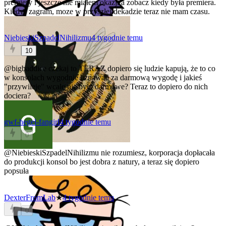
premiery i jeszcze nie miałem okazji a zobacz kiedy była premiera.
Kiedyś zagram, moze w przyszłej dekadzie
teraz nie mam czasu.
NiebieskiSzpadelNihilizmu
4 tygodnie temu
10
@bigbaddice
czekaj to TERAZ dopiero się ludzie kapują, że to co
w konsolach wygodnie uznawali za darmową wygodę i jakieś
"przywileje" wcale nie było darmowe? Teraz to dopiero do nich
dociera?
gwf-hegel-fangirl
4 tygodnie temu
0
@NiebieskiSzpadelNihilizmu
nie rozumiesz, korporacja dopłacała
do produkcji konsol bo jest dobra z natury, a teraz się dopiero
popsuła
DexterFromLab
★
4 tygodnie temu
0