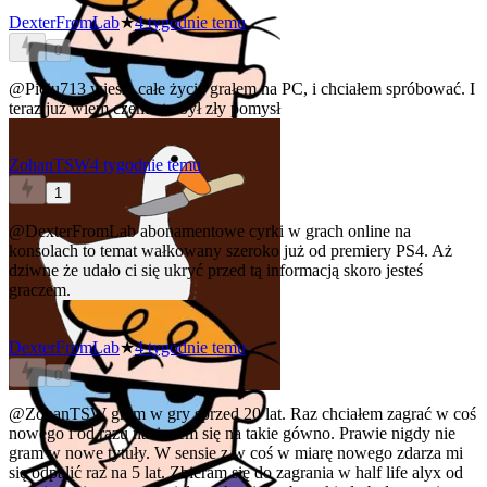
DexterFromLab
★
4 tygodnie temu
0
@Piciu713
wiesz, całe życie grałem na PC, i chciałem spróbować. I
teraz już wiem czemu to był zły pomysł
ZohanTSW
4 tygodnie temu
1
@DexterFromLab
abonamentowe cyrki w grach online na
konsolach to temat wałkowany szeroko już od premiery PS4. Aż
dziwne że udało ci się ukryć przed tą informacją skoro jesteś
graczem.
DexterFromLab
★
4 tygodnie temu
0
@ZohanTSW
gram w gry sprzed 20 lat. Raz chciałem zagrać w coś
nowego i od razu naciaoem się na takie gówno. Prawie nigdy nie
gram w nowe tytuły. W sensie z w coś w miarę nowego zdarza mi
się odpalić raz na 5 lat. Zbieram się do zagrania w half life alyx od