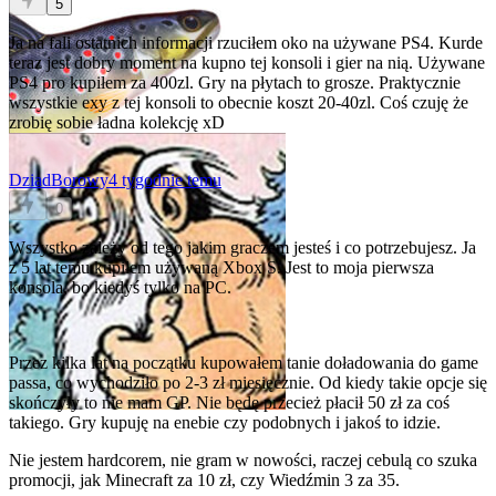
5
Ja na fali ostatnich informacji rzuciłem oko na używane PS4. Kurde
teraz jest dobry moment na kupno tej konsoli i gier na nią. Używane
PS4 pro kupiłem za 400zl. Gry na płytach to grosze. Praktycznie
wszystkie exy z tej konsoli to obecnie koszt 20-40zl. Coś czuję że
zrobię sobie ładna kolekcję xD
DziadBorowy
4 tygodnie temu
0
Wszystko zależy od tego jakim graczem jesteś i co potrzebujesz. Ja
z 5 lat temu kupiłem używaną Xbox S. Jest to moja pierwsza
konsola, bo kiedyś tylko na PC.
Przez kilka lat na początku kupowałem tanie doładowania do game
passa, co wychodziło po 2-3 zł miesięcznie. Od kiedy takie opcje się
skończyły to nie mam GP. Nie będę przecież płacił 50 zł za coś
takiego. Gry kupuję na enebie czy podobnych i jakoś to idzie.
Nie jestem hardcorem, nie gram w nowości, raczej cebulą co szuka
promocji, jak Minecraft za 10 zł, czy Wiedźmin 3 za 35.