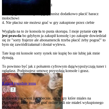
1. Kupiłeś konsolę za 1000-ce zł
2. Kupiłeś grę
3. Żeby grać w zakupioną grę musisz dodatkowo płacić haracz
molochowi
4. Nie płacisz nie możesz grać w gry zakupione przez ciebie
Wygląda na to że konsola to pusta skorupa. I moje pytanie
czy to
jest prawda
bo gdybym ja zakupił konsolę i po zakupie dowiedział
się że "sorry frajerze ale abonamencik trzeba płacić żeby pograć" to
bym się zawiódł/załamał i dostał wylewu.
Tate kup mi konsole sorry synek nie kupię bo nie lubię jak mnie
dymają.
To powinno być jak z polsatem cyfrowym dają/wypożyczają tuner i
oglądasz. Podpisujesz umowę przysyłają konsole i grasz.
Rafau
4 tygodnie temu
7
@Alawar
nie wiem jak obecnie, ale w gry które miales na
PlayStation 4 nie mogłeś grać online jeśli nie miałeś wykupionego
abonamentu.