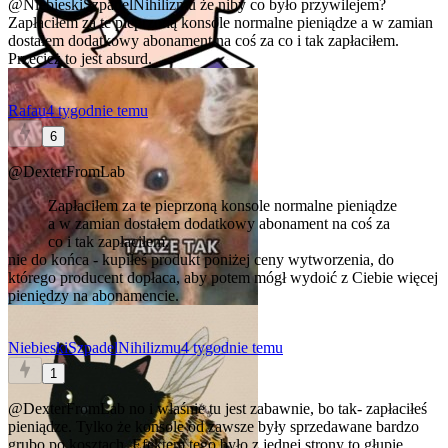
@NiebieskiSzpadelNihilizmu
że niby co było przywilejem?
Zapłaciłem za te pieprzoną konsole normalne pieniądze a w zamian
dostałem dodatkowy abonament na coś za co i tak zapłaciłem.
Przecież to jest absurd.
Rafau
4 tygodnie temu
6
@DexterFromLab
Zapłaciłem za te pieprzoną konsole normalne pieniądze
a w zamian dostałem dodatkowy abonament na coś za
co i tak zapłaciłem.
nie do końca - kupiłeś produkt poniżej ceny wytworzenia, do
którego producent dopłaca, aby potem mógł wydoić z Ciebie więcej
pieniędzy na abonamencie.
NiebieskiSzpadelNihilizmu
4 tygodnie temu
1
@DexterFromLab
no i właśnie tu jest zabawnie, bo tak- zapłaciłeś
pieniądze. Tylko że konsole od zawsze były sprzedawane bardzo
grubo po kosztach. Efektem tego było z jednej strony to głupie