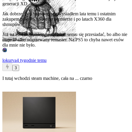
generacji XD
Jak dobrze, że z tego pociągu wysiadłem lata temu i ostatnim
zakupem było PS3 Slim po premierze i po latach X360 dla
shmupów.
Już na PS4 nie miałem w zasadzie sensu się przesiadać, bo albo nie
moje IP albo odgrzewany remaster. Na PS5 to chyba nawet exów
dla mnie nie było.
lokurva
4 tygodnie temu
3
I tutaj wchodzi steam machine, cała na ... czarno