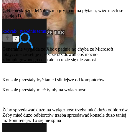
0
@NiebieskiSzpadelNihilizmu
gry mam na płytach, więc niech se
kasują xD
kodyak
4 tygodnie temu
7
Generalnie wygalda że Xbox padnie no chyba że Microsoft
faktycznie zresetuje i jeszcze raz dowali coś mocno
zdumpingowanego cena ale na razie się nie zanosi.
Konsole przestały być tanie i silniejsze od komputerów
Konsole przestały mieć tytuły na wylacznosc
Żeby sprzedawać dużo na wyłączność trzeba mieć dużo odbiorców.
Żeby mieć dużo odbiorców trzeba sprzedawać konsole duzo taniej
niż konurencja. To się nie spina