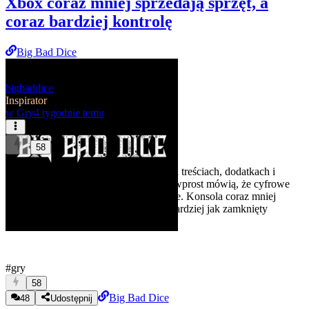
Xbox coraz mniej sprzedają sprzęt, a
coraz bardziej kontrolę
Big Bad Dice
bigbaddice
Inspirator
w
Gry
4 tygodnie temu
58
Sony zarabia już głównie na cyfrowych treściach, dodatkach i
usługach, Xbox drożeje, a regulaminy wprost mówią, że cyfrowe
gry są licencjonowane, nie sprzedawane. Konsola coraz mniej
wygląda jak sprzęt do grania, a coraz bardziej jak zamknięty
terminal do sklepu jednej korporacji.
#gry
58
Big Bad Dice
48
Udostępnij