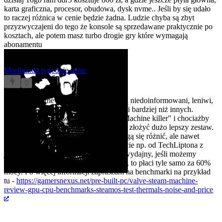
karta graficzna, procesor, obudowa, dysk nvme.. Jeśli by się udało
to raczej różnica w cenie będzie żadna. Ludzie chyba są zbyt
przyzwyczajeni do tego że konsole są sprzedawane praktycznie po
kosztach, ale potem masz turbo drogie gry które wymagają
abonamentu
Moribund
4 tygodnie temu
0
@lokurva
@mevi
Schodzi, bo ludzie są niedoinformowani, leniwi,
lub wierzą w ideologię jednej korporacji bardziej niż innych.
Wystarczy wpisać w Youtube "Steam Machine killer" i chociażby
LinusTechTips pokazują, że idzie taniej złożyć dużo lepszy zestaw.
Wiadomo, na polskie warunki ceny mogą się różnić, ale nawet
losowy komputer w tym samym budżecie np. od TechLiptona z
jakimś 5060Ti będzie o wiele bardziej wydajny, jeśli możemy
poświęcić ITX/SSF - jak ktoś nie może, to płaci tyle samo za 60%
mocy. Po więcej informacji zapraszam na benchmarki na przykład
tu -
https://gamersnexus.net/pre-built-pc/valve-steam-machine-
review-gpu-cpu-benchmarks-steamos-test-thermals-noise-and-price