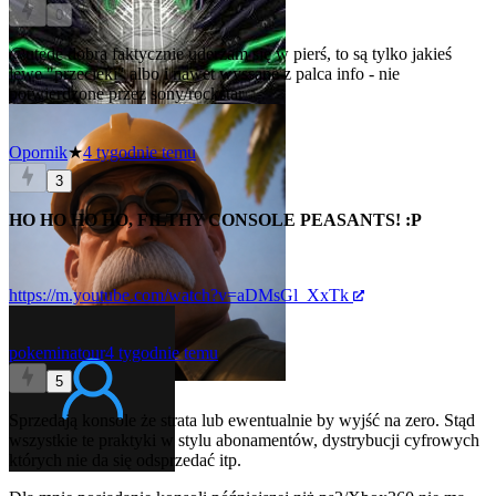
0
@utede
dobra faktycznie uderzam się w pierś, to są tylko jakieś
lewe "przecieki" albo i nawet wyssane z palca info - nie
potwierdzone przez sony/rockstar
Opornik
★
4 tygodnie temu
3
HO HO HO HO, FILTHY CONSOLE PEASANTS! :P
https://m.youtube.com/watch?v=aDMsGl_XxTk
pokeminatour
4 tygodnie temu
5
Sprzedają konsole że strata lub ewentualnie by wyjść na zero. Stąd
wszystkie te praktyki w stylu abonamentów, dystrybucji cyfrowych
których nie da się odsprzedać itp.