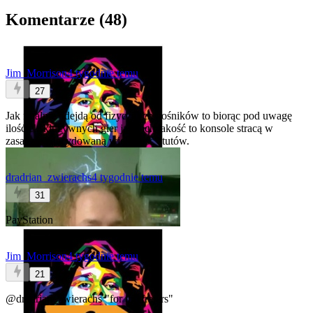
Komentarze (
48
)
Jim_Morrison
4 tygodnie temu
27
Jak finalnie odejdą od fizycznych nośników to biorąc pod uwagę
ilość ekskluzywnych gier jak i ich jakość to konsole stracą w
zasadzie zdecydowaną większość atutów.
dradrian_zwierachs
4 tygodnie temu
31
PayStation
Jim_Morrison
4 tygodnie temu
21
@dradrian_zwierachs
"for the frajers"