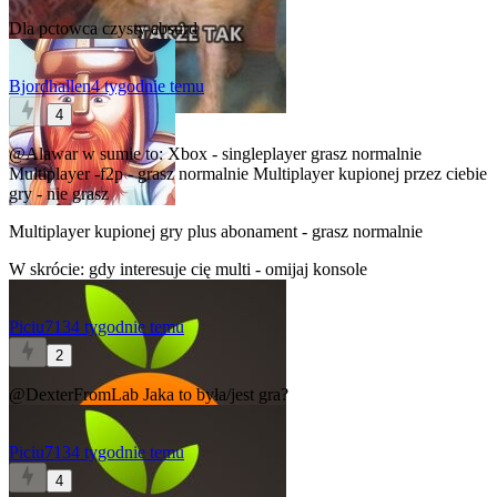
Dla pctowca czysty absurd
Bjordhallen
4 tygodnie temu
4
@Alawar
w sumie to: Xbox - singleplayer grasz normalnie
Multiplayer -f2p - grasz normalnie Multiplayer kupionej przez ciebie
gry - nie grasz
Multiplayer kupionej gry plus abonament - grasz normalnie
W skrócie: gdy interesuje cię multi - omijaj konsole
Piciu713
4 tygodnie temu
2
@DexterFromLab
Jaka to była/jest gra?
Piciu713
4 tygodnie temu
4