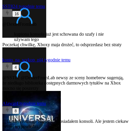
SST82
4 tygodnie temu
16
@DexterFromLab
kupiona konsola już jest schowana do szafy i nie
używam tego
Poczekaj chwilkę, Xboxy maja drożeć, to odsprzedasz bez straty
konto_na_wykop_pl
4 tygodnie temu
4
@SST82
@DexterFromLab
newsy ze sceny homebrew sugerują,
że niedługo biblioteka dostępnych darmowych tytułów na Xbox
mocno się poszerzy
Alawar
4 tygodnie temu
8
@DexterFromLab
Nigdy nie posiadałem konsoli. Ale jestem ciekaw
twojej wypowiedzi.