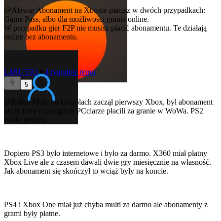
@Alawar
Abonament na Xboxie płacisz w dwóch przypadkach:
Game Pass, albo dla możliwości grania online.
W przypadku gier F2P nie musisz płacić abonamentu. Te działają
online bez abonamentu.
L4RU55O
★
4 tygodnie temu
5
@Rafau
Multi na konsolach zaczął pierwszy Xbox, był abonament
ale to były czasy gdzie PCciarze płacili za granie w WoWa. PS2
miało protezę.
Dopiero PS3 było internetowe i było za darmo. X360 miał płatny
Xbox Live ale z czasem dawali dwie gry miesięcznie na własność.
Jak abonament się skończył to wciąż były na koncie.
PS4 i Xbox One miał już chyba multi za darmo ale abonamenty z
grami były płatne.