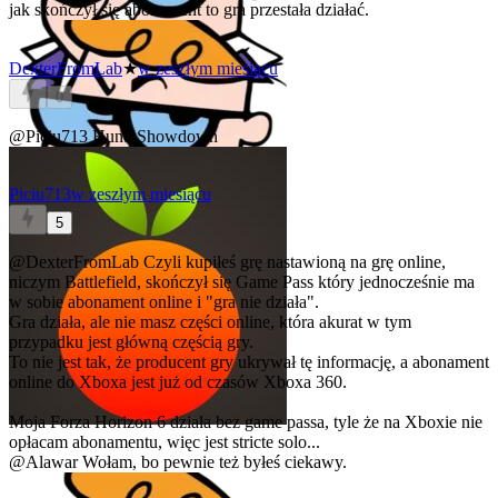
jak skończył się abonament to gra przestała działać.
DexterFromLab
★
w zeszłym miesiącu
0
@Piciu713
Hunt: Showdown
Piciu713
w zeszłym miesiącu
5
@DexterFromLab
Czyli kupiłeś grę nastawioną na grę online,
niczym Battlefield, skończył się Game Pass który jednocześnie ma
w sobie abonament online i "gra nie działa".
Gra działa, ale nie masz części online, która akurat w tym
przypadku jest główną częścią gry.
To nie jest tak, że producent gry ukrywał tę informację, a abonament
online do Xboxa jest już od czasów Xboxa 360.
Moja Forza Horizon 6 działa bez game passa, tyle że na Xboxie nie
opłacam abonamentu, więc jest stricte solo...
@Alawar
Wołam, bo pewnie też byłeś ciekawy.