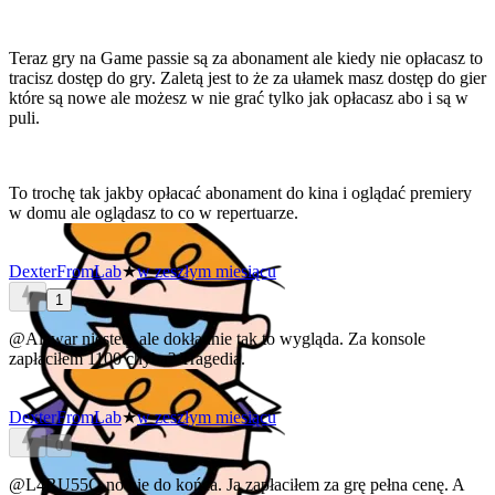
Teraz gry na Game passie są za abonament ale kiedy nie opłacasz to
tracisz dostęp do gry. Zaletą jest to że za ułamek masz dostęp do gier
które są nowe ale możesz w nie grać tylko jak opłacasz abo i są w
puli.
To trochę tak jakby opłacać abonament do kina i oglądać premiery
w domu ale oglądasz to co w repertuarze.
DexterFromLab
★
w zeszłym miesiącu
1
@Alawar
niestety ale dokładnie tak to wygląda. Za konsole
zapłaciłem 1100 chyba? Tragedia.
DexterFromLab
★
w zeszłym miesiącu
0
@L4RU55O
no nie do końca. Ja zapłaciłem za grę pełna cenę. A