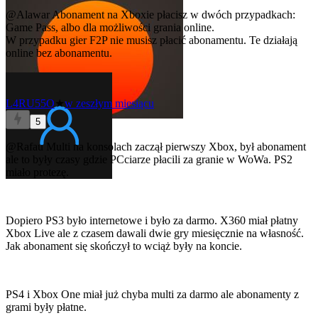
@Alawar
Abonament na Xboxie płacisz w dwóch przypadkach:
Game Pass, albo dla możliwości grania online.
W przypadku gier F2P nie musisz płacić abonamentu. Te działają
online bez abonamentu.
L4RU55O
★
w zeszłym miesiącu
5
@Rafau
Multi na konsolach zaczął pierwszy Xbox, był abonament
ale to były czasy gdzie PCciarze płacili za granie w WoWa. PS2
miało protezę.
Dopiero PS3 było internetowe i było za darmo. X360 miał płatny
Xbox Live ale z czasem dawali dwie gry miesięcznie na własność.
Jak abonament się skończył to wciąż były na koncie.
PS4 i Xbox One miał już chyba multi za darmo ale abonamenty z
grami były płatne.