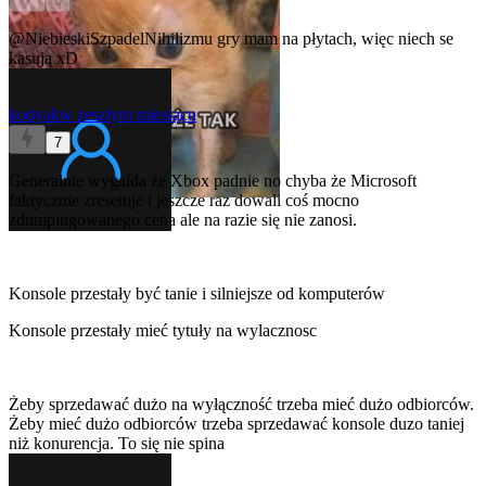
0
@NiebieskiSzpadelNihilizmu
gry mam na płytach, więc niech se
kasują xD
kodyak
w zeszłym miesiącu
7
Generalnie wygalda że Xbox padnie no chyba że Microsoft
faktycznie zresetuje i jeszcze raz dowali coś mocno
zdumpingowanego cena ale na razie się nie zanosi.
Konsole przestały być tanie i silniejsze od komputerów
Konsole przestały mieć tytuły na wylacznosc
Żeby sprzedawać dużo na wyłączność trzeba mieć dużo odbiorców.
Żeby mieć dużo odbiorców trzeba sprzedawać konsole duzo taniej
niż konurencja. To się nie spina