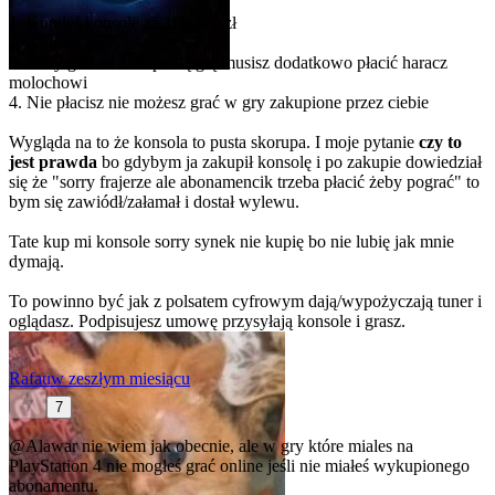
1. Kupiłeś konsolę za 1000-ce zł
2. Kupiłeś grę
3. Żeby grać w zakupioną grę musisz dodatkowo płacić haracz
molochowi
4. Nie płacisz nie możesz grać w gry zakupione przez ciebie
Wygląda na to że konsola to pusta skorupa. I moje pytanie
czy to
jest prawda
bo gdybym ja zakupił konsolę i po zakupie dowiedział
się że "sorry frajerze ale abonamencik trzeba płacić żeby pograć" to
bym się zawiódł/załamał i dostał wylewu.
Tate kup mi konsole sorry synek nie kupię bo nie lubię jak mnie
dymają.
To powinno być jak z polsatem cyfrowym dają/wypożyczają tuner i
oglądasz. Podpisujesz umowę przysyłają konsole i grasz.
Rafau
w zeszłym miesiącu
7
@Alawar
nie wiem jak obecnie, ale w gry które miales na
PlayStation 4 nie mogłeś grać online jeśli nie miałeś wykupionego
abonamentu.