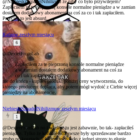
@NiebieskiSzpadelNihilizmu
że niby co było przywilejem?
Zapłaciłem za te pieprzoną konsole normalne pieniądze a w zamian
dostałem dodatkowy abonament na coś za co i tak zapłaciłem.
Przecież to jest absurd.
Rafau
w zeszłym miesiącu
6
@DexterFromLab
Zapłaciłem za te pieprzoną konsole normalne pieniądze
a w zamian dostałem dodatkowy abonament na coś za
co i tak zapłaciłem.
nie do końca - kupiłeś produkt poniżej ceny wytworzenia, do
którego producent dopłaca, aby potem mógł wydoić z Ciebie więcej
pieniędzy na abonamencie.
NiebieskiSzpadelNihilizmu
w zeszłym miesiącu
1
@DexterFromLab
no i właśnie tu jest zabawnie, bo tak- zapłaciłeś
pieniądze. Tylko że konsole od zawsze były sprzedawane bardzo
grubo po kosztach. Efektem tego było z jednej strony to głupie