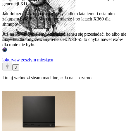
generacji XD
Jak dobrze, że z tego pociągu wysiadłem lata temu i ostatnim
zakupem było PS3 Slim po premierze i po latach X360 dla
shmupów.
Już na PS4 nie miałem w zasadzie sensu się przesiadać, bo albo nie
moje IP albo odgrzewany remaster. Na PS5 to chyba nawet exów
dla mnie nie było.
lokurva
w zeszłym miesiącu
3
I tutaj wchodzi steam machine, cała na ... czarno