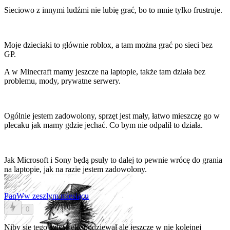
Sieciowo z innymi ludźmi nie lubię grać, bo to mnie tylko frustruje.
Moje dzieciaki to głównie roblox, a tam można grać po sieci bez
GP.
A w Minecraft mamy jeszcze na laptopie, także tam działa bez
problemu, mody, prywatne serwery.
Ogólnie jestem zadowolony, sprzęt jest mały, łatwo mieszczę go w
plecaku jak mamy gdzie jechać. Co bym nie odpalił to działa.
Jak Microsoft i Sony będą psuły to dalej to pewnie wrócę do grania
na laptopie, jak na razie jestem zadowolony.
PanW
w zeszłym miesiącu
0
Niby się tego człowiek spodziewał ale jeszcze w nie kolejnej