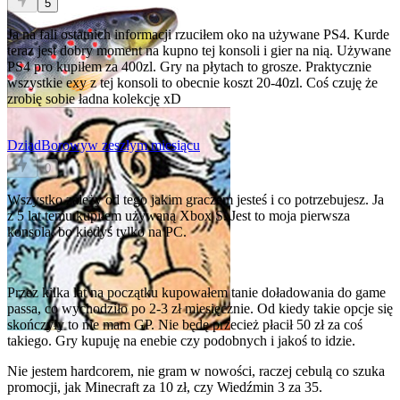
5
Ja na fali ostatnich informacji rzuciłem oko na używane PS4. Kurde
teraz jest dobry moment na kupno tej konsoli i gier na nią. Używane
PS4 pro kupiłem za 400zl. Gry na płytach to grosze. Praktycznie
wszystkie exy z tej konsoli to obecnie koszt 20-40zl. Coś czuję że
zrobię sobie ładna kolekcję xD
DziadBorowy
w zeszłym miesiącu
0
Wszystko zależy od tego jakim graczem jesteś i co potrzebujesz. Ja
z 5 lat temu kupiłem używaną Xbox S. Jest to moja pierwsza
konsola, bo kiedyś tylko na PC.
Przez kilka lat na początku kupowałem tanie doładowania do game
passa, co wychodziło po 2-3 zł miesięcznie. Od kiedy takie opcje się
skończyły to nie mam GP. Nie będę przecież płacił 50 zł za coś
takiego. Gry kupuję na enebie czy podobnych i jakoś to idzie.
Nie jestem hardcorem, nie gram w nowości, raczej cebulą co szuka
promocji, jak Minecraft za 10 zł, czy Wiedźmin 3 za 35.