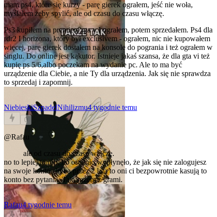
mam ps4, które się kurzy - parę gierek ograłem, jeść nie woła,
myślałem żeby spylić, ale od czasu do czasu włączę.
Ps3 kupiłem na premierę gta v I ograłem, potem sprzedałem. Ps4 dla
rdr2 I horizona, który był exclusivem - ograłem, nic nie kupowałem
więcej, parę gierek dostałem na konsole do pogrania i też ograłem w
singlu. Do online jest kąkutor. Istnieje jakaś szansa, że dla gta vi też
kupię ps 5/6,albo poczekam na wydanie pc. Ale to ma być
urządzenie dla Ciebie, a nie Ty dla urządzenia. Jak się nie sprawdza
to sprzedaj i zapomnij.
NiebieskiSzpadelNihilizmu
4 tygodnie temu
0
@Rafau
ale od czasu do czasu włączę.
no to lepiej to rób, bo ostatnio wypłynęło, że jak się nie zalogujesz
na swoje konto chyba przez 2 lata to oni ci bezpowrotnie kasują to
konto bez pytania. Tak, razem z grami.
Rafau
4 tygodnie temu