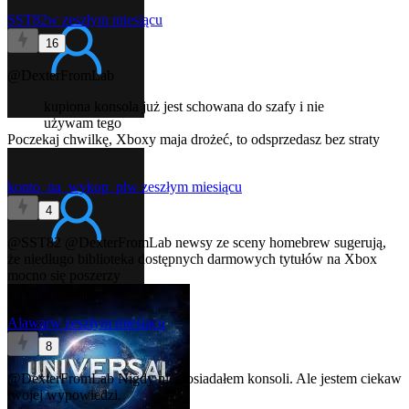
SST82
w zeszłym miesiącu
16
@DexterFromLab
kupiona konsola już jest schowana do szafy i nie
używam tego
Poczekaj chwilkę, Xboxy maja drożeć, to odsprzedasz bez straty
konto_na_wykop_pl
w zeszłym miesiącu
4
@SST82
@DexterFromLab
newsy ze sceny homebrew sugerują,
że niedługo biblioteka dostępnych darmowych tytułów na Xbox
mocno się poszerzy
Alawar
w zeszłym miesiącu
8
@DexterFromLab
Nigdy nie posiadałem konsoli. Ale jestem ciekaw
twojej wypowiedzi.