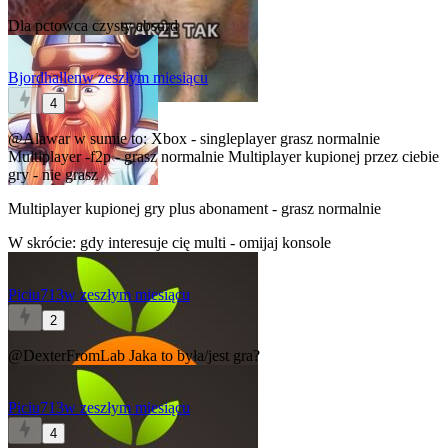
Dla pctowca czysty absurd
Bjordhallen
w zeszłym miesiącu
4
@Alawar
w sumie to: Xbox - singleplayer grasz normalnie
Multiplayer -f2p - grasz normalnie Multiplayer kupionej przez ciebie
gry - nie grasz
Multiplayer kupionej gry plus abonament - grasz normalnie
W skrócie: gdy interesuje cię multi - omijaj konsole
Piciu713
w zeszłym miesiącu
2
@DexterFromLab
Jaka to była/jest gra?
Piciu713
w zeszłym miesiącu
4