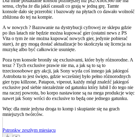
Dla mnie posiadanie konsoli późniejszej niż ps2/Xbox360 nie ma
sensu, chyba że dla jakiś casuali co grają w jedną grę. Tamte
konsole dało się przerobic i bazowały na płytach co dawało wolność
zbliżona do tej na kompie.
A w nowych ? Bazowanie na dystrybucji cyfrowej ze sklepu gdzie
po ilus latach nie będzie można kupować gier (ostatni news z PS
Vita o tym że nie można kupować nowych gier, jedynie pobierać
stare), że gry mogą dostać aktualizacje bo skończyła się licencja na
muzykę albo być całkowicie usunięte.
Poza tym konsole broniły się exclusivami, które były różnorodne. A
teraz ? Tych exclusive prawie nie ma, a jak są to są to
trzecioosobowe gry akcji, jak Sony wyda coś innego jak jakiegoś
Astrobota to jest święto, gdzie wcześniej było pełno różnorodnych
gier typu killzone, Patapon, vipeout, każdy mógł znaleźć jakiegoś
exclusive pod siebie niezależnie od gatunku który lubił I do tego nie
ma raczej powrotu, bo korpo nastawione są na mega produkcje więc
nawet jak Sony wróci do exclusive to będą one jednego gatunku.
Więc dla mnie jedyna droga to komp i skupianie się na grach
mniejszych twórców.
Pstronk
w zeszłym miesiącu