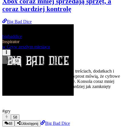
Xbox coraz mniej sprzedają sprzęt, a
coraz bardziej kontrolę
Big Bad Dice
bigbaddice
Inspirator
w
Gry
w zeszłym miesiącu
58
Sony zarabia już głównie na cyfrowych treściach, dodatkach i
usługach, Xbox drożeje, a regulaminy wprost mówią, że cyfrowe
gry są licencjonowane, nie sprzedawane. Konsola coraz mniej
wygląda jak sprzęt do grania, a coraz bardziej jak zamknięty
terminal do sklepu jednej korporacji.
#gry
58
Big Bad Dice
48
Udostępnij