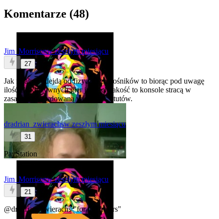
Komentarze (
48
)
Jim_Morrison
w zeszłym miesiącu
27
Jak finalnie odejdą od fizycznych nośników to biorąc pod uwagę
ilość ekskluzywnych gier jak i ich jakość to konsole stracą w
zasadzie zdecydowaną większość atutów.
dradrian_zwierachs
w zeszłym miesiącu
31
PayStation
Jim_Morrison
w zeszłym miesiącu
21
@dradrian_zwierachs
"for the frajers"