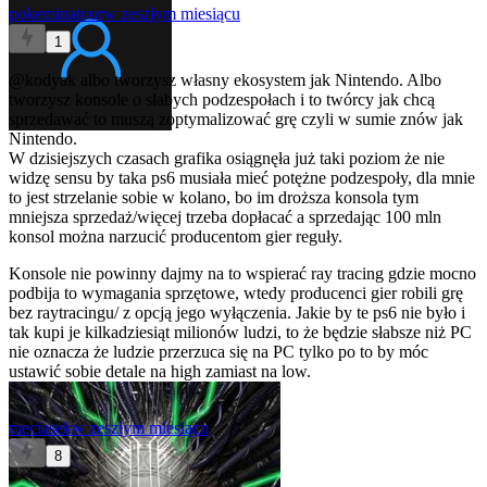
pokeminatour
w zeszłym miesiącu
1
@kodyak
albo tworzysz własny ekosystem jak Nintendo. Albo
tworzysz konsole o słabych podzespołach i to twórcy jak chcą
sprzedawać to muszą zoptymalizować grę czyli w sumie znów jak
Nintendo.
W dzisiejszych czasach grafika osiągnęła już taki poziom że nie
widzę sensu by taka ps6 musiała mieć potężne podzespoły, dla mnie
to jest strzelanie sobie w kolano, bo im droższa konsola tym
mniejsza sprzedaż/więcej trzeba dopłacać a sprzedając 100 mln
konsol można narzucić producentom gier reguły.
Konsole nie powinny dajmy na to wspierać ray tracing gdzie mocno
podbija to wymagania sprzętowe, wtedy producenci gier robili grę
bez raytracingu/ z opcją jego wyłączenia. Jakie by te ps6 nie było i
tak kupi je kilkadziesiąt milionów ludzi, to że będzie słabsze niż PC
nie oznacza że ludzie przerzuca się na PC tylko po to by móc
ustawić sobie detale na high zamiast na low.
meciasek
w zeszłym miesiącu
8