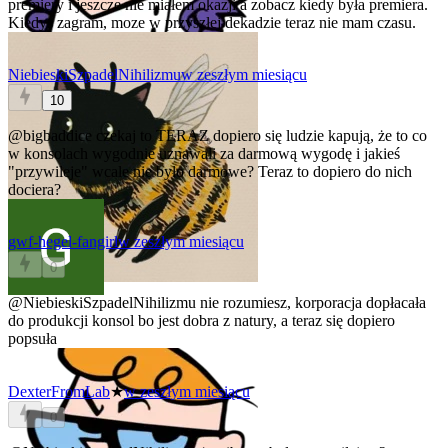
premiery i jeszcze nie miałem okazji a zobacz kiedy była premiera.
Kiedyś zagram, moze w przyszłej dekadzie
teraz nie mam czasu.
NiebieskiSzpadelNihilizmu
w zeszłym miesiącu
10
@bigbaddice
czekaj to TERAZ dopiero się ludzie kapują, że to co
w konsolach wygodnie uznawali za darmową wygodę i jakieś
"przywileje" wcale nie było darmowe? Teraz to dopiero do nich
dociera?
gwf-hegel-fangirl
w zeszłym miesiącu
0
@NiebieskiSzpadelNihilizmu
nie rozumiesz, korporacja dopłacała
do produkcji konsol bo jest dobra z natury, a teraz się dopiero
popsuła
DexterFromLab
★
w zeszłym miesiącu
0