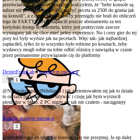
przeświadczenie, z którym nie raz walczyłem, że "hehe konsole są
tańsze niż pecety hehe spróbuj złożyć peceta za 2500 do grania jak
na konsoli", a z drugiej konsolowcy przenigdy nie brali do obliczeń
tego ile FAKTYCZNIE zapłacili jeszcze abonamentu za ten
kretyński dostęp do internetu, który jest praktycznie zawsze
wymagany jak się chce mieć pełny experience. No i ceny gier do tej
pory też były wyższe jak na pecetach. Więc tak- jak najbardziej
zapłaciłeś, tylko że to wszystko było robione po kosztach, żeby
wydawcy mogli sobie na tobie odbić różnicę z nawiązką w czasie
przez permanentne przywiązanie cię do platformy
DexterFromLab
★
w zeszłym miesiącu
1
@NiebieskiSzpadelNihilizmu
i jak zorientowałem się jak to działa
to od razu przestałem tego używać
i czuję jak bym wyrzucił
pieniądze w błoto. Z PC nigdy się tak nie czułem - naciągnięty
Rafau
w zeszłym miesiącu
2
@DexterFromLab
sprzedaj konsolę i się nie przejmuj. Ja np dalej