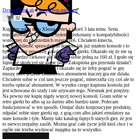
DexterFromLab
★
w zeszłym miesiącu
32
Kupiłem sobie tego Xboxa series s jakieś 3 lata temu. Seria
rozczarowań. Po pierwsze byłem przekonany o kompatybilności
wstecznej do poprzednich rozszerzeń. Chciałem kinecta,
kompatybilność sprawdziłem dopiero jak już miałem konsole i to
był pierwszy poważny zawód. Potem gierki. Okazało się że nie są
jakieś bardzo ciekawe ale kupiłem sobie jedną za 160 zł. I grało się
fajnie aż skończył się game pass! Zakupiona gra przestała działać!
Zapłaciłem za grę gotówką i okazało się że żeby pograć w grę
muszę mieć jeszcze dodatkowo abonament inaczej gra nie działa.
Chciałem sobie w coś tam jeszcze pograć, minecrafta czy coś ale to
trzeba opłacać abonament. W wyniku czego kupiona konsola już
jest schowana do szafy i nie używam tego. Niesmak jest potężny.
Na pewno nie kupię nigdy więcej nowej konsoli. Gram sobie w
retro gierki bo albo są za darmo albo bardzo tanie. Polecam
funkcjonować w ten sposób. Omijać duże korporacyjne produkty,
odpalać sobie stare gierki np. z gog.com albo jakieś emulatory na
stare konsole i tyle. Mamy taki katalog fajnych starych gier, że jest
to niewyczerpalny zasób. Można grać całe życie jeśli ktoś chce i w
ogóle nie trzeba wydawać majątku na to wszystko.