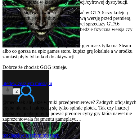
Wszystko zmiesza w kierunku sybskrybcji/cyfrowej dystrybucji.
Nie ma co się oszukiwać - ci co chcą grać w GTA 6 czy kolejną
odsłonę (ha tfu) call of duty kupią cyfrową wersję przed premierą.
Nawet aktualne wyniki przedpremierowej sprzedaży GTA6
pokazują że graczom jest obojetnie czy bedzie fizyczna wersja czy
nie.
W sumie z PC jest podobnie, większość gier masz tylko na Steam
albo co gorsza na epic games store, kupisz grę lokalnie a w srodku
zamiast plyty tylko kod do aktywacji.
Dobrze że chociaż GOG istnieje.
utede
w zeszłym miesiącu
2
@meciasek
ale jakie wyniki przedpremierowe? Żadnych oficjalnych
chyba nie ma i nakręcają się tylko spirale plotek. Tak czy inaczej
trzeba być głąbem by kupować preorder cyfry gry która nawet nie
zaprezentowała fragmentu gameplayu…
meciasek
w zeszłym miesiącu