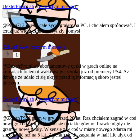
DexterFromLab
★
w zeszłym miesiącu
0
@Piciu713
wiesz, całe życie grałem na PC, i chciałem spróbować. I
teraz już wiem czemu to był zły pomysł
ZohanTSW
w zeszłym miesiącu
1
@DexterFromLab
abonamentowe cyrki w grach online na
konsolach to temat wałkowany szeroko już od premiery PS4. Aż
dziwne że udało ci się ukryć przed tą informacją skoro jesteś
graczem.
DexterFromLab
★
w zeszłym miesiącu
0
@ZohanTSW
gram w gry sprzed 20 lat. Raz chciałem zagrać w coś
nowego i od razu naciaoem się na takie gówno. Prawie nigdy nie
gram w nowe tytuły. W sensie z w coś w miarę nowego zdarza mi
się odpalić raz na 5 lat. Zbieram się do zagrania w half life alyx od