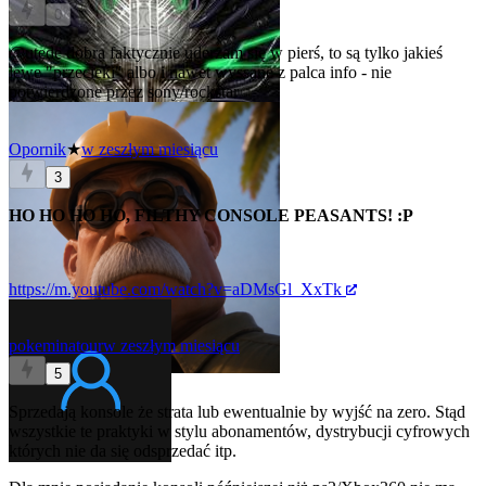
0
@utede
dobra faktycznie uderzam się w pierś, to są tylko jakieś
lewe "przecieki" albo i nawet wyssane z palca info - nie
potwierdzone przez sony/rockstar
Opornik
★
w zeszłym miesiącu
3
HO HO HO HO, FILTHY CONSOLE PEASANTS! :P
https://m.youtube.com/watch?v=aDMsGl_XxTk
pokeminatour
w zeszłym miesiącu
5
Sprzedają konsole że strata lub ewentualnie by wyjść na zero. Stąd
wszystkie te praktyki w stylu abonamentów, dystrybucji cyfrowych
których nie da się odsprzedać itp.