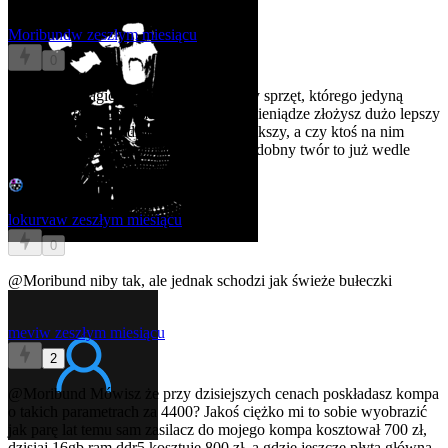
Moribund
w zeszłym miesiącu
0
@lokurva
Tragicznie wyceniony i słaby sprzęt, którego jedyną
zaletą jest to, że jest mały? Za te same pieniądze złożysz dużo lepszy
komputer, który będzie nieznacznie większy, a czy ktoś na nim
zainstaluje Windowsa czy SteamOS-podobny twór to już wedle
preferencji.
lokurva
w zeszłym miesiącu
0
@Moribund
niby tak, ale jednak schodzi jak świeże bułeczki
mevi
w zeszłym miesiącu
2
@Moribund
Mówisz że przy dzisiejszych cenach poskładasz kompa
o takich parametrach za 4400? Jakoś ciężko mi to sobie wyobrazić
jak parę lat temu sam zasilacz do mojego kompa kosztował 700 zł,
dzisiaj 16gb ram ddr5 kosztuje 800 zł, a gdzie jeszcze płyta główna,