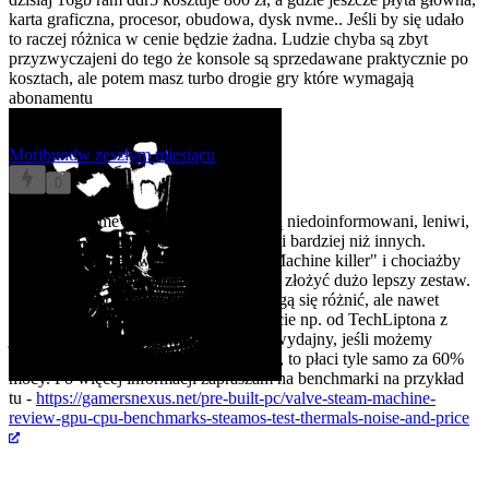
karta graficzna, procesor, obudowa, dysk nvme.. Jeśli by się udało
to raczej różnica w cenie będzie żadna. Ludzie chyba są zbyt
przyzwyczajeni do tego że konsole są sprzedawane praktycznie po
kosztach, ale potem masz turbo drogie gry które wymagają
abonamentu
Moribund
w zeszłym miesiącu
0
@lokurva
@mevi
Schodzi, bo ludzie są niedoinformowani, leniwi,
lub wierzą w ideologię jednej korporacji bardziej niż innych.
Wystarczy wpisać w Youtube "Steam Machine killer" i chociażby
LinusTechTips pokazują, że idzie taniej złożyć dużo lepszy zestaw.
Wiadomo, na polskie warunki ceny mogą się różnić, ale nawet
losowy komputer w tym samym budżecie np. od TechLiptona z
jakimś 5060Ti będzie o wiele bardziej wydajny, jeśli możemy
poświęcić ITX/SSF - jak ktoś nie może, to płaci tyle samo za 60%
mocy. Po więcej informacji zapraszam na benchmarki na przykład
tu -
https://gamersnexus.net/pre-built-pc/valve-steam-machine-
review-gpu-cpu-benchmarks-steamos-test-thermals-noise-and-price