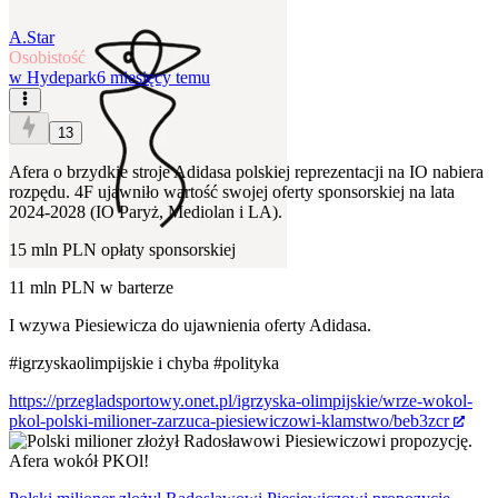
A.Star
Osobistość
w
Hydepark
6 miesięcy temu
13
Afera o brzydkie stroje Adidasa polskiej reprezentacji na IO nabiera
rozpędu. 4F ujawniło wartość swojej oferty sponsorskiej na lata
2024-2028 (IO Paryż, Mediolan i LA).
15 mln PLN opłaty sponsorskiej
11 mln PLN w barterze
I wzywa Piesiewicza do ujawnienia oferty Adidasa.
#igrzyskaolimpijskie
i chyba
#polityka
https://przegladsportowy.onet.pl/igrzyska-olimpijskie/wrze-wokol-
pkol-polski-milioner-zarzuca-piesiewiczowi-klamstwo/beb3zcr