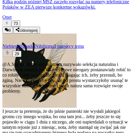
Kilka godzin później MSZ zaczęło rozsyłać na numery telefoniczne
Polaków w ZEA pierwsze konkretne wskazówki.
Onet
73
9
Udostępnij
NiebieskiSzpadelNihilizmu
5 miesięcy temu
29
@A.Star
kiedyś to się po prostu nazywało selekcja naturalna i
Darwin się cieszył, jak takie życiowe nieogary postanawiały robić to
co robiły i nikt za nimi nie biegał błagając ich, żeby przestali, bo
zginą. Nie mówię, żeby coś, ale po prostu wystarczyłoby usunąć te
wszystkie naklejki ochronne i niech natura sama rozwiąże swoje
problemy.
I jeszcze ta pretensja, że do jaśnie panienki nie wysłali jakiegoś
gromu czy innego wojska, bo ona tam jest... żeby jeszcze to się
pojawiło w ciągu 1 dnia z niczego, ale oni napierdalali o sytuacji w
tamtym rejonie już z miesiąc, nota, żeby stamtąd się zwijać jak nie
ma się tam uzasadnionego biznesu była podana na początku tego