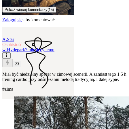
Pokaż więcej komentarzy
(
15
)
Zaloguj się
aby komentować
A.Star
Osobistość
w
Hydepark
7 miesięcy temu
23
Miał być niedzielny spacer w zimowej scenerii. A zamiast tego 1,5 h
trening cardio przy odśnieżaniu metodą tradycyjną. I dalej sypie.
#zima