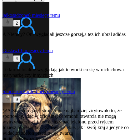
jajkosadzone
6 miesięcy temu
2
A Niemcy? Oni wygladali jeszcze gorzej,a tez ich ubral adidas
Gustawff
6 miesięcy temu
4
Te kurtki totalnie wyglądają jak te worki co się w nich chowa
marynarkę czy inny ciuch
SaucissonBorderline
6 miesięcy temu
9
@A.Star
Pomijając stroje, mnie najbardziej zirytowało to, że
sportowcy, idąc w oficjalnej ceremonii otwarcia nie mogą
wytrzymać chwili, by nie trzymać telefonu przed ryjcem
Idziesz reprezentując zarówno siebie, jak i swój kraj a jedyne co
widać to telefon przed twoją twarzą
bo insta najważniejszy....