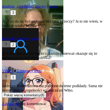
dradrian_zwierachs
5 miesięcy temu
3
A może da się być pięknym bez takich rzeczy? Ja to nie wiem, w
kwiecie wieku jestem.
kodyak
5 miesięcy temu
2
@A.Star
eee a to nie tak że zakazują ponieważ okazuje się że
substancja nie jest zbyt zdrowa?
Villdeo
★
5 miesięcy temu
1
Jakby co Bobbi Brown ma podobno świetne podkłady. Sama nie
testowałam, w zupełności wystarcza mi Wibo.
Pokaż więcej komentarzy
(
8
)
Zaloguj się
aby komentować