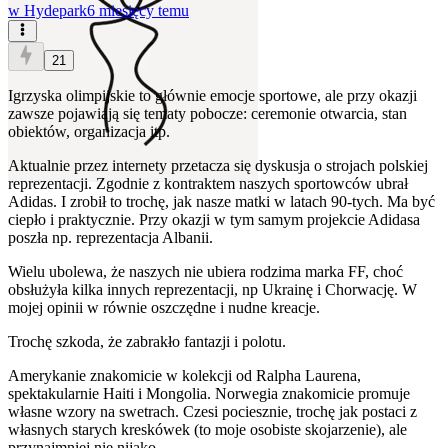
w
Hydepark
6 miesięcy temu
21
Igrzyska olimpijskie to głównie emocje sportowe, ale przy okazji
zawsze pojawiają się tematy pobocze: ceremonie otwarcia, stan
obiektów, organizacja itp.
Aktualnie przez internety przetacza się dyskusja o strojach polskiej
reprezentacji. Zgodnie z kontraktem naszych sportowców ubrał
Adidas. I zrobił to trochę, jak nasze matki w latach 90-tych. Ma być
ciepło i praktycznie. Przy okazji w tym samym projekcie Adidasa
poszła np. reprezentacja Albanii.
Wielu ubolewa, że naszych nie ubiera rodzima marka FF, choć
obsłużyła kilka innych reprezentacji, np Ukrainę i Chorwację. W
mojej opinii w równie oszczędne i nudne kreacje.
Trochę szkoda, że zabrakło fantazji i polotu.
Amerykanie znakomicie w kolekcji od Ralpha Laurena,
spektakularnie Haiti i Mongolia. Norwegia znakomicie promuje
własne wzory na swetrach. Czesi pociesznie, trochę jak postaci z
własnych starych kreskówek (to moje osobiste skojarzenie), ale
przynajmniej nie nijako.