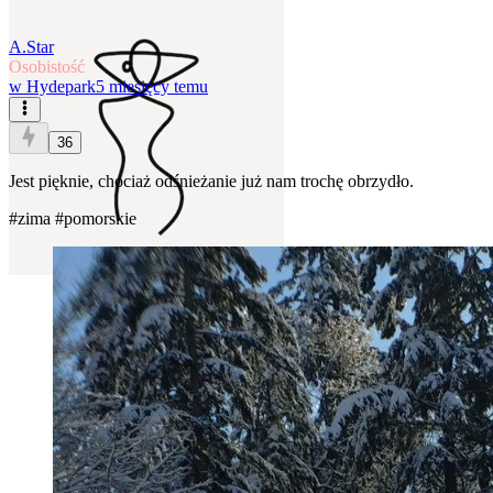
A.Star
Osobistość
w
Hydepark
5 miesięcy temu
36
Jest pięknie, chociaż odśnieżanie już nam trochę obrzydło.
#zima
#pomorskie