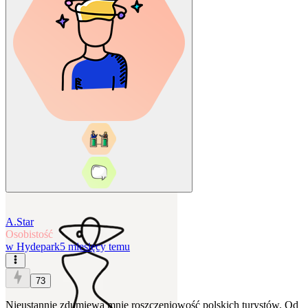
A.Star
Osobistość
w
Hydepark
5 miesięcy temu
73
Nieustannie zdumiewa mnie roszczeniowość polskich turystów. Od