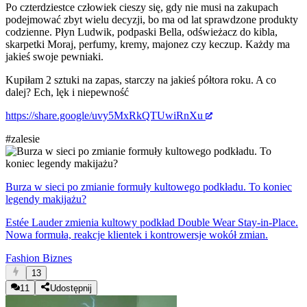
Po czterdziestce człowiek cieszy się, gdy nie musi na zakupach
podejmować zbyt wielu decyzji, bo ma od lat sprawdzone produkty
codzienne. Płyn Ludwik, podpaski Bella, odświeżacz do kibla,
skarpetki Moraj, perfumy, kremy, majonez czy keczup. Każdy ma
jakieś swoje pewniaki.
Kupiłam 2 sztuki na zapas, starczy na jakieś półtora roku. A co
dalej? Ech, lęk i niepewność
https://share.google/uvy5MxRkQTUwiRnXu
#zalesie
Burza w sieci po zmianie formuły kultowego podkładu. To koniec
legendy makijażu?
Estée Lauder zmienia kultowy podkład Double Wear Stay-in-Place.
Nowa formuła, reakcje klientek i kontrowersje wokół zmian.
Fashion Biznes
13
11
Udostępnij