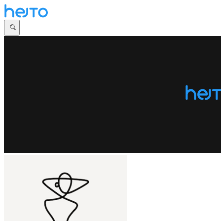
Główna
Dyskusje
Najnowsze
Społeczności
Zaloguj się