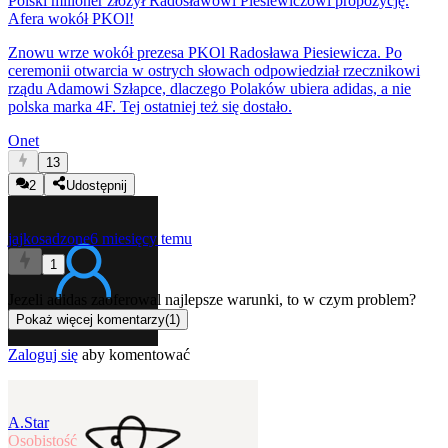
Polski milioner złożył Radosławowi Piesiewiczowi propozycję.
Afera wokół PKOl!
Znowu wrze wokół prezesa PKOl Radosława Piesiewicza. Po
ceremonii otwarcia w ostrych słowach odpowiedział rzecznikowi
rządu Adamowi Szłapce, dlaczego Polaków ubiera adidas, a nie
polska marka 4F. Tej ostatniej też się dostało.
Onet
13
2
Udostępnij
jajkosadzone
6 miesięcy temu
1
Jezeli adidas zaoferowal najlepsze warunki, to w czym problem?
Pokaż więcej komentarzy
(
1
)
Zaloguj się
aby komentować
A.Star
Osobistość