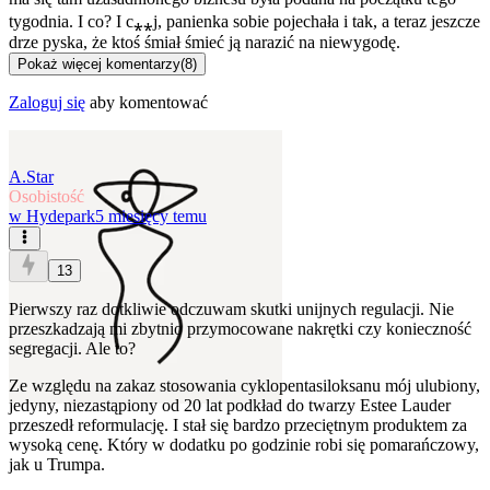
tygodnia. I co? I c⁎⁎j, panienka sobie pojechała i tak, a teraz jeszcze
drze pyska, że ktoś śmiał śmieć ją narazić na niewygodę.
Pokaż więcej komentarzy
(
8
)
Zaloguj się
aby komentować
A.Star
Osobistość
w
Hydepark
5 miesięcy temu
13
Pierwszy raz dotkliwie odczuwam skutki unijnych regulacji. Nie
przeszkadzają mi zbytnio przymocowane nakrętki czy konieczność
segregacji. Ale to?
Ze względu na zakaz stosowania cyklopentasiloksanu mój ulubiony,
jedyny, niezastąpiony od 20 lat podkład do twarzy Estee Lauder
przeszedł reformulację. I stał się bardzo przeciętnym produktem za
wysoką cenę. Który w dodatku po godzinie robi się pomarańczowy,
jak u Trumpa.