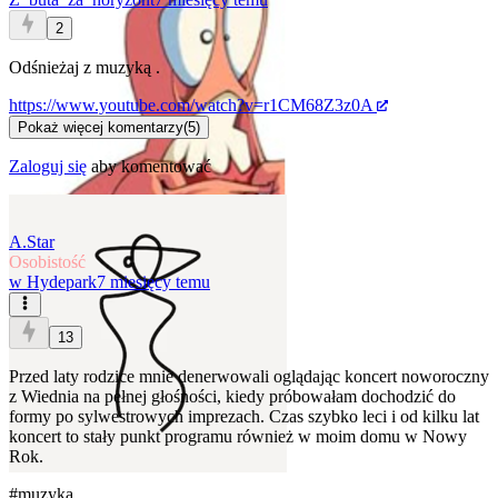
2
Odśnieżaj z muzyką
.
https://www.youtube.com/watch?v=r1CM68Z3z0A
Pokaż więcej komentarzy
(
5
)
Zaloguj się
aby komentować
A.Star
Osobistość
w
Hydepark
7 miesięcy temu
13
Przed laty rodzice mnie denerwowali oglądając koncert noworoczny
z Wiednia na pełnej głośności, kiedy próbowałam dochodzić do
formy po sylwestrowych imprezach. Czas szybko leci i od kilku lat
koncert to stały punkt programu również w moim domu w Nowy
Rok.
#muzyka