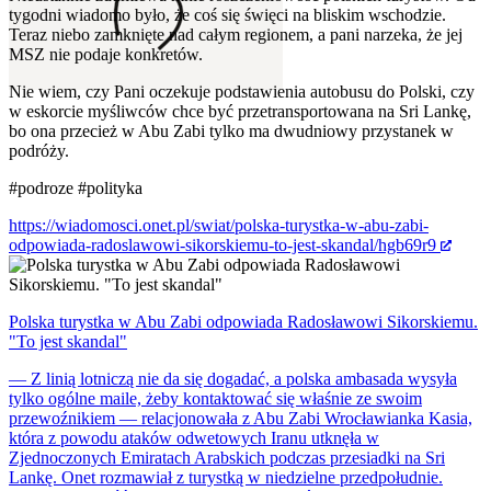
tygodni wiadomo było, że coś się święci na bliskim wschodzie.
Teraz niebo zamknięte nad całym regionem, a pani narzeka, że jej
MSZ nie podaje konkretów.
Nie wiem, czy Pani oczekuje podstawienia autobusu do Polski, czy
w eskorcie myśliwców chce być przetransportowana na Sri Lankę,
bo ona przecież w Abu Zabi tylko ma dwudniowy przystanek w
podróży.
#podroze
#polityka
https://wiadomosci.onet.pl/swiat/polska-turystka-w-abu-zabi-
odpowiada-radoslawowi-sikorskiemu-to-jest-skandal/hgb69r9
Polska turystka w Abu Zabi odpowiada Radosławowi Sikorskiemu.
"To jest skandal"
— Z linią lotniczą nie da się dogadać, a polska ambasada wysyła
tylko ogólne maile, żeby kontaktować się właśnie ze swoim
przewoźnikiem — relacjonowała z Abu Zabi Wrocławianka Kasia,
która z powodu ataków odwetowych Iranu utknęła w
Zjednoczonych Emiratach Arabskich podczas przesiadki na Sri
Lankę. Onet rozmawiał z turystką w niedzielne przedpołudnie.