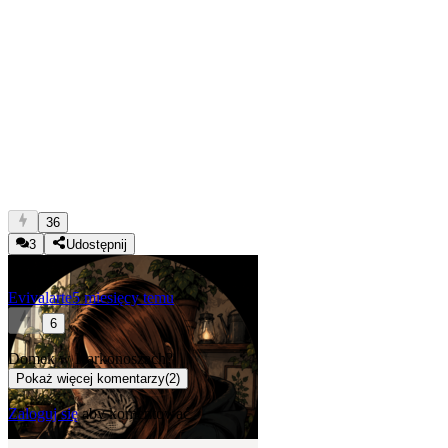
36
3
Udostępnij
Evivalarte
5 miesięcy temu
6
Domek w Karkonoszach?
Pokaż więcej komentarzy
(
2
)
Zaloguj się
aby komentować