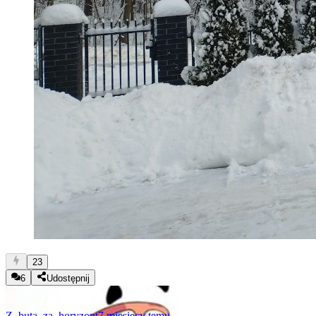
23
6
Udostępnij
Z_buta_za_horyzont
7 miesięcy temu