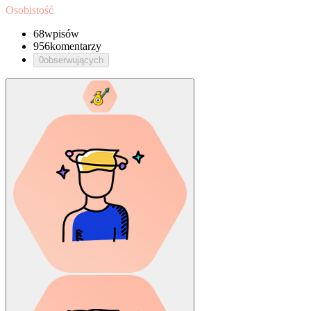
Osobistość
68
wpisów
956
komentarzy
0
obserwujących