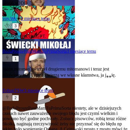
@666
xDDD
voy.Wu
★
3 miesiące temu
3
@666
jest jak chatGPT.
BoJaProszePaniMamTuPrimaSorta
3 miesiące temu
1
Jeden mitoman uwierzył drugiemu mitomanowi i teraz jest
zdziwiony xD. Typy co wierzą we własne kłamstwa, ja j⁎⁎ię.
ZohanTSW
3 miesiące temu
2
@BoJaProszePaniMamTuPrimaSorta
niestety, ale w dzisiejszych
czasach nawet zauważenie swojego błędu jest czymś wielkim i
powinno być godne pochwały. Zobacz pisowców, robią teraz różne
fikołki, naginają rzeczywistość żeby nie przyznać się do błędu np
jakim było wspieranie Orbana. A Cejrowski prosto z mostu mówi że