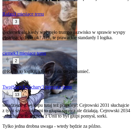
Rafau
3 miesiące temu
3
@ciemek
ale kiedy wpłynęło trumpa nazwisko w sprawie wyspy
epsteina, to było ok? Ach, te prawackie standardy I logika.
ciemek
3 miesiące temu
2
@Rafau
to logika, której nie da sie zrozumieć.
TwojStaryJeSuchary
3 miesiące temu
13
skradzione z wykopu tutaj też przekleje: Cejrowski 2031 słuchajcie
z tymi szczepionkami to głupia sprawa ale działają. Cejrowski 2034
- słuchajcie to wyjście z Unii to był głupi pomysł, sorki.
Tylko jedna drobna uwaga - wtedy będzie za późno.