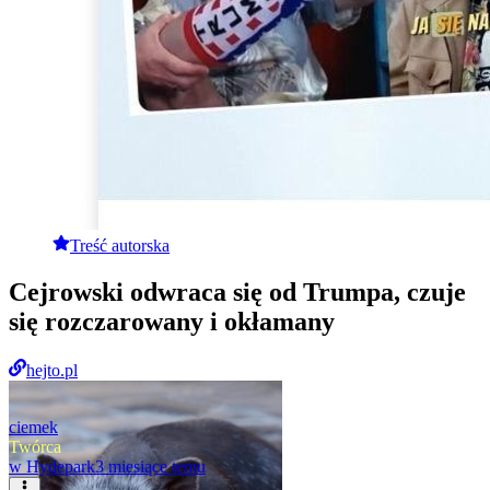
Treść autorska
Cejrowski odwraca się od Trumpa, czuje
się rozczarowany i okłamany
hejto.pl
ciemek
Twórca
w
Hydepark
3 miesiące temu