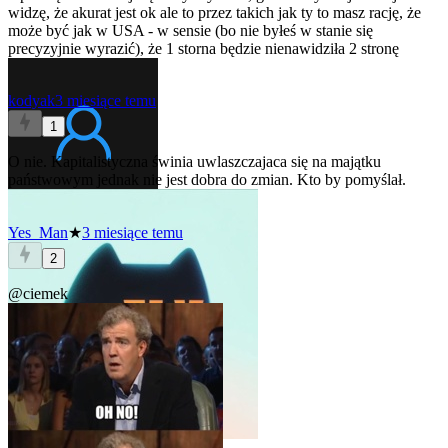
widzę, że akurat jest ok ale to przez takich jak ty to masz rację, że
może być jak w USA - w sensie (bo nie byłeś w stanie się
precyzyjnie wyrazić), że 1 storna będzie nienawidziła 2 stronę
kodyak
3 miesiące temu
1
O nie. Kapitalistyczna świnia uwlaszczajaca się na majątku
państwowym jednak nie jest dobra do zmian. Kto by pomyślał.
Yes_Man
★
3 miesiące temu
2
@ciemek