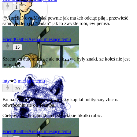
1
@AureliaNova
Myślał pewnie jak mu łeb odciąć piłą i przewieść
samochodem do "badań" jak to zwykle robi, ew penisa.
FriendGatherArena
3 miesiące temu
15
Szacun za autorefleksję ale no k⁎⁎wa były znaki, ze koleś nie jest
normalny
inty
★
3 miesiące temu
20
Bo na ten moment mozna wiekszy kapital polityczny zbic na
odwroceniu sie od Trumpa.
Ciekawe kiedy rubelklika bedzie takie fikolki robic.
FriendGatherArena
3 miesiące temu