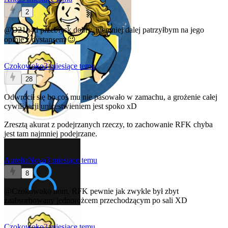
2
@D21h4d
przebłysk dobry, niemniej dalej patrzyłbym na jego
opinie z dystansem 😉
Czokowoko
3 miesiące temu
28
Odwrócił się bo coś mu nie pasowało w zamachu, a grożenie całej
cywilizacji unicestwieniem jest spoko xD
Zresztą akurat z podejrzanych rzeczy, to zachowanie RFK chyba
jest tam najmniej podejrzane.
AureliaNova
3 miesiące temu
8
@Czokowoko
nom, RFK pewnie jak zwykle był zbyt
zaabsorbowany jednorożcem przechodzącym po sali XD
Czokowoko
3 miesiące temu