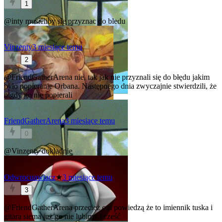
1
@inty
musieliby sie przyznac do bledu
Vinzenty
3 miesiące temu
2
@FriendGatherArena
nie, tak jak nie przyznali się do błędu jakim
było popieranie Orbana. Następnego dnia zwyczajnie stwierdzili, że
nigdy go nie popierali
FriendGatherArena
3 miesiące temu
0
@Vinzenty
dokladnie
Odwrocuawiacz
★
3 miesiące temu
3
@FriendGatherArena
przecież oni powiedzą że to imiennik tuska i
gitara siema już go nie lubimy i cześć