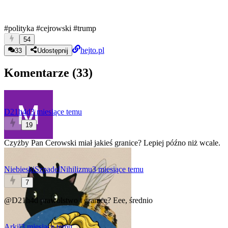
#polityka
#cejrowski
#trump
54
hejto.pl
33
Udostępnij
Komentarze (
33
)
D21h4d
3 miesiące temu
19
Czyżby Pan Cerowski miał jakieś granice? Lepiej późno niż wcale.
NiebieskiSzpadelNihilizmu
3 miesiące temu
7
@D21h4d
prawolstwo i granice? Eee, średnio
Arkil
3 miesiące temu