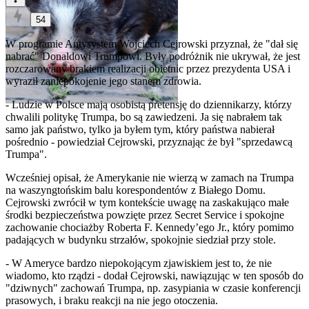
54
W programie Antysystem Wojciech Cejrowski przyznał, że "dał się
nabrać" Donaldowi Trumpowi. Były podróżnik nie ukrywał, że jest
rozczarowany brakiem realizacji obietnic przez prezydenta USA i
wyraził zaniepokojenie jego stanem zdrowia.
- Ludzie w Polsce mają osobistą pretensję do dziennikarzy, którzy
chwalili politykę Trumpa, bo są zawiedzeni. Ja się nabrałem tak
samo jak państwo, tylko ja byłem tym, który państwa nabierał
pośrednio - powiedział Cejrowski, przyznając że był "sprzedawcą
Trumpa".
Wcześniej opisał, że Amerykanie nie wierzą w zamach na Trumpa
na waszyngtońskim balu korespondentów z Białego Domu.
Cejrowski zwrócił w tym kontekście uwagę na zaskakująco małe
środki bezpieczeństwa powzięte przez Secret Service i spokojne
zachowanie chociażby Roberta F. Kennedy’ego Jr., który pomimo
padających w budynku strzałów, spokojnie siedział przy stole.
- W Ameryce bardzo niepokojącym zjawiskiem jest to, że nie
wiadomo, kto rządzi - dodał Cejrowski, nawiązując w ten sposób do
"dziwnych" zachowań Trumpa, np. zasypiania w czasie konferencji
prasowych, i braku reakcji na nie jego otoczenia.