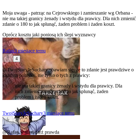
Moja uwaga - patrząc na Cejrowskiego i zamieszanie wg Orbana -
nie ma takiej granicy żenady i wstydu dla prawicy. Dla nich zmienić
zdanie o 180 to jak splunąć, żaden problem i żaden koszt.
Oprócz kosztu jaki poniosą ich ślepi wyznawcy
Rafau
3 miesiące temu
4
@TwojStaryJeSuchary
obawiam się, że to zdanie jest prawdziwe o
każdym polityku, nie tylko o tych z prawicy:
nie ma takiej granicy żenady i wstydu dla prawicy. Dla
nich zmienić zdanie o 180 to jak splunąć, żaden
problem i żaden koszt.
TwojStaryJeSuchary
3 miesiące temu
0
@Rafau
w sumie też prawda