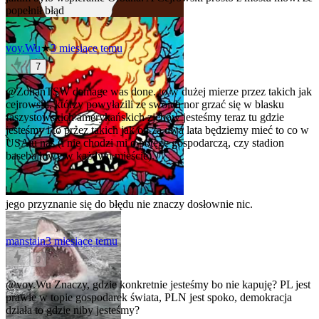
popełnił błąd
voy.Wu
★
3 miesiące temu
7
@ZohanTSW
damage was done. to w dużej mierze przez takich jak
cejrowski, którzy powyłazili ze swoich nor grzać się w blasku
faszystowskich amerykańskich zjebów jesteśmy teraz tu gdzie
jesteśmy i to przez takich jak on za dwa lata będziemy mieć to co w
USA u nas (i nie chodzi mi o potęgę gospodarczą, czy stadion
baseballowy w każdym mieście).
jego przyznanie się do błędu nie znaczy dosłownie nic.
manstain
3 miesiące temu
0
@voy.Wu
Znaczy, gdzie konkretnie jesteśmy bo nie kapuję? PL jest
prawie w topie gospodarek świata, PLN jest spoko, demokracja
działa to gdzie niby jesteśmy?