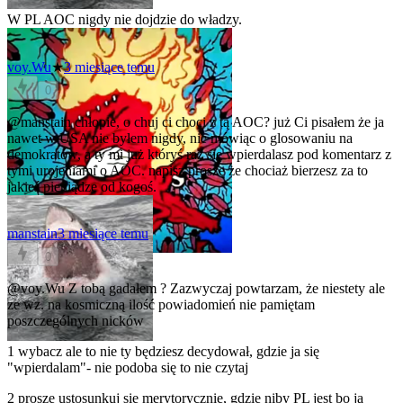
W PL AOC nigdy nie dojdzie do władzy.
voy.Wu
★
3 miesiące temu
0
@manstain
chłopie, o chuj ci choci z tą AOC? już Ci pisałem że ja
nawet w USA nie byłem nigdy, nie mówiąc o glosowaniu na
demokratów, a ty mi już któryś raz się wpierdalasz pod komentarz z
tymi urojeniami o AOC. napisz proszę że chociaż bierzesz za to
jakieś pieniądze od kogoś.
manstain
3 miesiące temu
0
@voy.Wu
Z tobą gadałem ? Zazwyczaj powtarzam, że niestety ale
ze wz. na kosmiczną ilość powiadomień nie pamiętam
poszczególnych nicków
1 wybacz ale to nie ty będziesz decydował, gdzie ja się
"wpierdalam"- nie podoba się to nie czytaj
2 proszę ustosunkuj się merytorycznie, gdzie niby PL jest bo ja