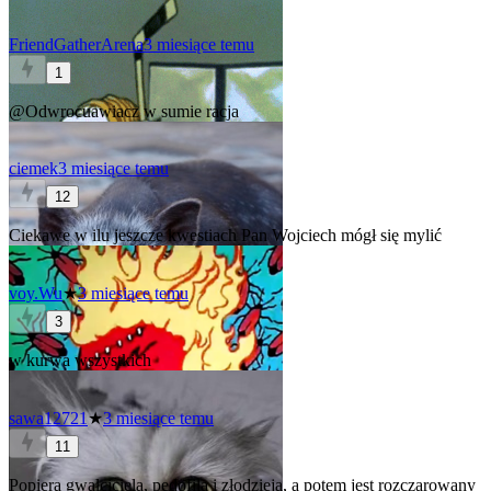
FriendGatherArena
3 miesiące temu
1
@Odwrocuawiacz
w sumie racja
ciemek
3 miesiące temu
12
Ciekawe w ilu jeszcze kwestiach Pan Wojciech mógł się mylić
voy.Wu
★
3 miesiące temu
3
w kurwa wszystkich
sawa12721
★
3 miesiące temu
11
Popiera gwałciciela, pedofila i złodzieja, a potem jest rozczarowany