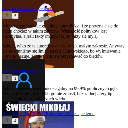
ZohanTSW
3 miesiące temu
5
Ale szczerze mówiąc gratuluję autorefleksji i że przyznaje się do
błędu chociaż w takim zakresie. Większość polityków jest
nieomylna, a jeśli fakty im przeczą, to fakty się mylą.
Szkoda tylko że ta autorefleksja jest w tak małym zakresie. Anyway,
nie powinniśmy się śmiać teraz z Cejrowskiego, bo wyśmiewanie
jasno pokazuje, że nie warto się przyznawać do błędów.
666
3 miesiące temu
1
Pokazal klase i poziom nieosiagalny na 99.9% publicznych gęb.
Przyznal ze sie mylil. Nikt go nie zmusil, bez zadnej afery itp
Ostatecznie zyskal w oczach wielu.
BoJaProszePaniMamTuPrimaSorta
3 miesiące temu
4