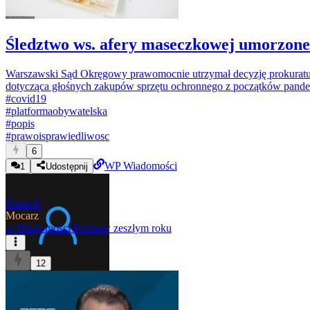
Śledztwo ws. afery maseczkowej umorzone.
Warszawski Sąd Okręgowy prawomocnie utrzymał decyzję prokuratury
dotycząca głośnych zakupów sprzętu ochronnego z początków pand
#
covid19
#
platformaobywatelska
#
popis
#
prawoisprawiedliwosc
6
WP Wiadomości
1
Udostępnij
HunteX
Mocarz
w
Wiadomości Polska
w zeszłym roku
12