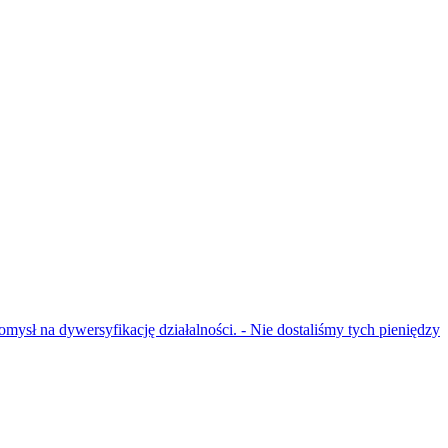
ysł na dywersyfikację działalności. - Nie dostaliśmy tych pieniędzy