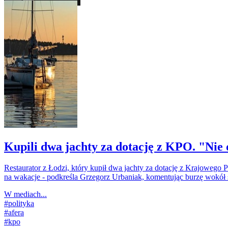
Kupili dwa jachty za dotację z KPO. "Nie 
Restaurator z Łodzi, który kupił dwa jachty za dotację z Krajowego
na wakacje - podkreśla Grzegorz Urbaniak, komentując burzę wokół
W mediach...
#
polityka
#
afera
#
kpo