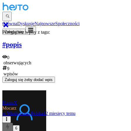
Główna
Dyskusje
Najnowsze
Społeczności
Przeglądasz wpisy z tagu:
Zaloguj się
#popis
0
obserwujących
9
wpisów
Zaloguj się
żeby dodać wpis
HunteX
Mocarz
w
Wiadomości Polska
12 miesięcy temu
6