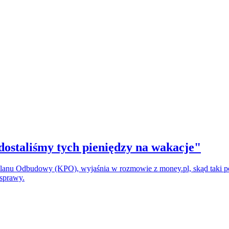
dostaliśmy tych pieniędzy na wakacje"
 Planu Odbudowy (KPO), wyjaśnia w rozmowie z money.pl, skąd taki pom
 sprawy.