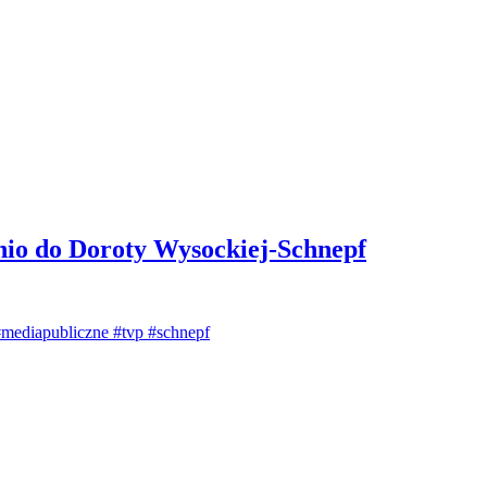
nio do Doroty Wysockiej-Schnepf
#mediapubliczne
#tvp
#schnepf