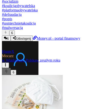
#
socjalizm
#
koalicjaobywatelska
#
platformaobywatelska
#
defraudacja
#
popis
#
usmiechnietakoalicja
#
malwersacja
6
Money.pl - portal finansowy
6
Udostępnij
HunteX
Mocarz
w
Wiadomości Polska
w zeszłym roku
6