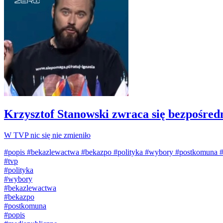
Krzysztof Stanowski zwraca się bezpośred
W TVP nic się nie zmieniło
#popis
#bekazlewactwa
#bekazpo
#polityka
#wybory
#postkomuna
#
tvp
#
polityka
#
wybory
#
bekazlewactwa
#
bekazpo
#
postkomuna
#
popis