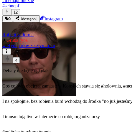
#
mediapubliczne
#
schnepf
12
Instagram
9
Udostępnij
RobertCalifornia
★
Gruba ryba
w
Hydepark
w zeszłym roku
4
Debaty nie będę oglądał.
Coś co bym obejrzał zamiast: w Końskich stawia się
#holownia
,
#me
I na spokojnie, bez robienia burd wchodzą do środka "no już jesteśm
I transmitują live w internecie co robię organizatorzy
#polityka
#wybory
#popis