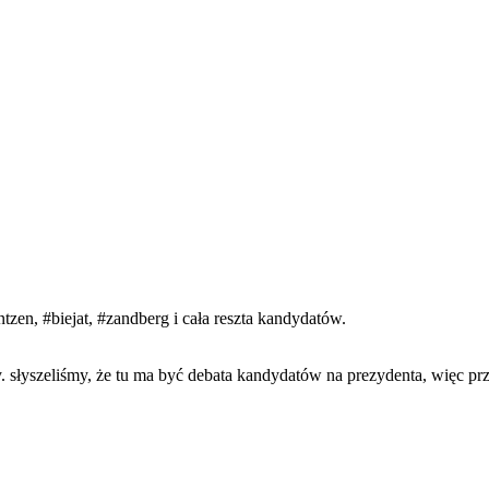
ntzen
,
#biejat
,
#zandberg
i cała reszta kandydatów.
y. słyszeliśmy, że tu ma być debata kandydatów na prezydenta, więc pr