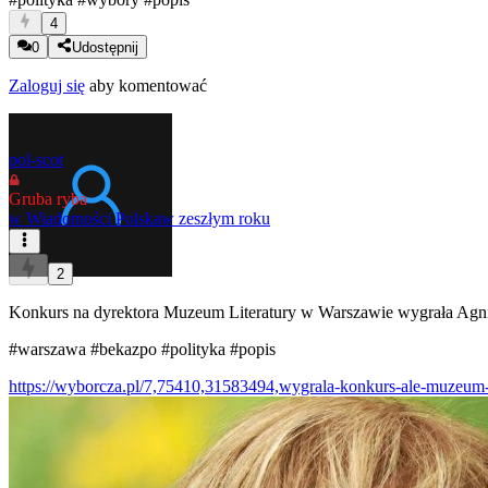
4
0
Udostępnij
Zaloguj się
aby komentować
pol-scot
Gruba ryba
w
Wiadomości Polska
w zeszłym roku
2
Konkurs na dyrektora Muzeum Literatury w Warszawie wygrała Agni
#warszawa
#bekazpo
#polityka
#popis
https://wyborcza.pl/7,75410,31583494,wygrala-konkurs-ale-muzeum-n