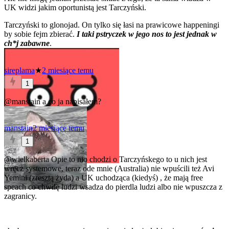
UK widzi jakim oportunistą jest Tarczyński.
Tarczyński to glonojad. On tylko się łasi na prawicowe happeningi
by sobie fejm zbierać.
I taki pstryczek w jego nos to jest jednak w
ch*j zabawne
.
sireplama
★
2 miesiące temu
1
@manstain
a co ja napisałem?
manstain
2 miesiące temu
1
@wielkaberta
Opie to nio chodzi o Tarczyńskego to u nich jest
wręcz systemowe, teraz ode mnie (Australia) nie wpuścili też Avi
Yemini (zresztą żyda) a UK uchodząca (kiedyś) , że mają free
speach co chwilę ludzi wsadza do pierdla ludzi albo nie wpuszcza z
zagranicy.