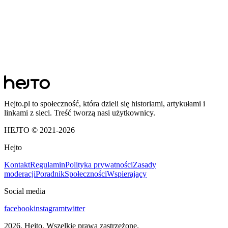
Hejto.pl to społeczność, która dzieli się historiami, artykułami i
linkami z sieci. Treść tworzą nasi użytkownicy.
HEJTO © 2021-
2026
Hejto
Kontakt
Regulamin
Polityka prywatności
Zasady
moderacji
Poradnik
Społeczności
Wspierający
Social media
facebook
instagram
twitter
2026
. Hejto. Wszelkie prawa zastrzeżone.