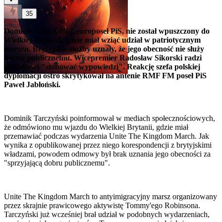
35
Dominik Tarczyński, europoseł PiS, nie został wpuszczony do
Wielkiej Brytanii, gdzie miał wziąć udział w patriotycznym
marszu. Brytyjskie służby uznały, że jego obecność nie służy
dobru publicznemu. Wicepremier Radosław Sikorski radzi
politykowi "stonować wypowiedzi". Reakcję szefa polskiej
dyplomacji ostro skrytykował na antenie RMF FM poseł PiS
Paweł Jabłoński.
Dominik Tarczyński poinformował w mediach społecznościowych,
że odmówiono mu wjazdu do Wielkiej Brytanii, gdzie miał
przemawiać podczas wydarzenia Unite The Kingdom March. Jak
wynika z opublikowanej przez niego korespondencji z brytyjskimi
władzami, powodem odmowy był brak uznania jego obecności za
"sprzyjającą dobru publicznemu".
Unite The Kingdom March to antyimigracyjny marsz organizowany
przez skrajnie prawicowego aktywistę Tommy'ego Robinsona.
Tarczyński już wcześniej brał udział w podobnych wydarzeniach,