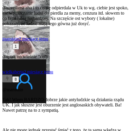
@sireplama
aha i to co się odpierdala w Uk to wg. ciebie jest spoko,
nie wpuszczanie ludxi do pierdla za memy, cenzura itd. słowem to
co fajni lubią najbardziej. Na szczęście ost wybory ( lokalne)
pokazały, że ludzie mają tego gówna już dosyć.
manstain
2 miesiące temu
1
@tptak
no właśnie “co”
wielkaberta
2 miesiące temu
8
@manstain
Tak! Wiem BARDZO dobrze jakie antyludzkie są działania rządu
UK. I jak słuszne jest oburzenie jest anglosaskich obywateli. Ba!
Nawet patrzę na to z sympatią.
Ale nie mogę jednak przestać śmiać z tego, że ta sama władza w