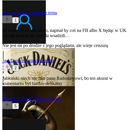
don_pistachio
2 miesiące temu
1
W sumie lepiej dla niego, napisał by coś na FB albo X będąc w UK
i by go jeszcze do pierdla wsadzili…
Nie jest mi po drodze z jego poglądami, ale wieje cenzurą
JackDaniels
2 miesiące temu
2
Jabłoński niech nie fika panu Radosławowi, bo ten akurat w
komentarzu był bardzo delikatny
Borsuk_z_boru
2 miesiące temu
5
FAFO xD