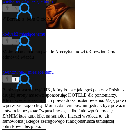
wielkaberta
2 miesiące temu
0
@Borsuk_z_boru
O cie hui!
kodyak
2 miesiące temu
0
Moim zdaniem temu pseudo Amerykaninowi też powinniśmy
odmówić wjazdu
gwintownik
2 miesiące temu
1
Bardzo poważny rząd UK, który boi się jakiegoś pajaca z Polski, z
drugiej strony masowo sponsorując HOTELE dla pontoniarzy.
Ale oczywiście szanuję ich prawo do samostanowienia: Mają prawo
wpuszczać kogo chcą. Moim zdaniem powinni jednak być poważni
i otwarcie przyznać "wpuścimy cię" albo "nie wpuścimy cię"
ZANIM ktoś kupi bilet na samolot. Inaczej wygląda to jak
samowolka jakiegoś szeregowego funkcjonariusza tamtejszej
lotniskowej bezpieki.