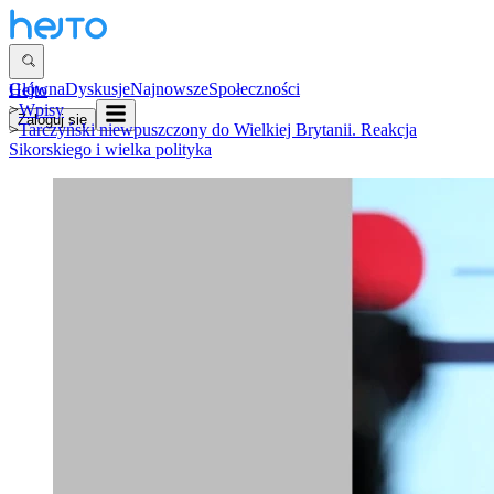
Główna
Dyskusje
Najnowsze
Społeczności
Hejto
>
Wpisy
Zaloguj się
>
Tarczyński niewpuszczony do Wielkiej Brytanii. Reakcja
Sikorskiego i wielka polityka