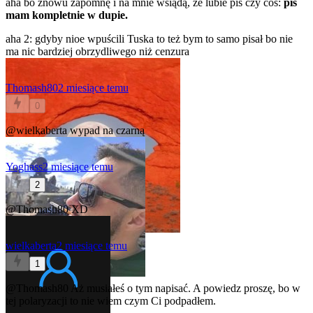
aha bo znowu zapomnę i na mnie wsiądą, że lubie pis czy coś:
pis
mam kompletnie w dupie.
aha 2: gdyby nioe wpuścili Tuska to też bym to samo pisał bo nie
ma nic bardziej obrzydliwego niż cenzura
Thomash80
2 miesiące temu
0
@wielkaberta
wypad na czarną
Yoghass
2 miesiące temu
2
@Thomash80
XD
wielkaberta
2 miesiące temu
1
@Thomash80
Aż musiałeś o tym napisać. A powiedz proszę, bo w
tej polaryzacji to nie wiem czym Ci podpadłem.