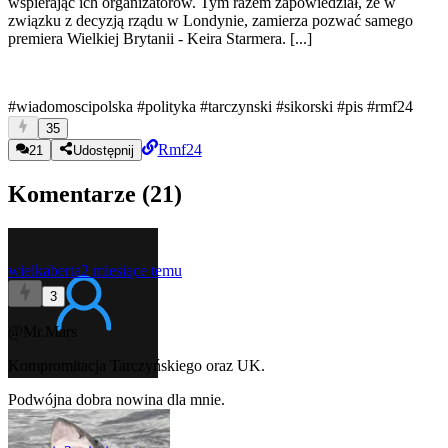
wspierając ich organizatorów. Tym razem zapowiedział, że w
związku z decyzją rządu w Londynie, zamierza pozwać samego
premiera Wielkiej Brytanii - Keira Starmera. [...]
#wiadomoscipolska
#polityka
#tarczynski
#sikorski
#pis
#rmf24
35
Rmf24
21
Udostępnij
Komentarze (
21
)
wielkaberta
2 miesiące temu
3
@Mr.Mars
Kompromitacja Tarczyńskiego oraz UK.
Podwójna dobra nowina dla mnie.