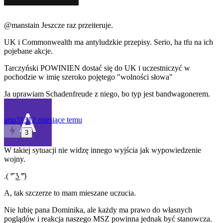
@manstain
Jeszcze raz przeiteruje.
UK i Commonwealth ma antyludzkie przepisy. Serio, ha tfu na ich
pojebane akcje.
Tarczyński POWINIEN dostać się do UK i uczestniczyć w
pochodzie w imię szeroko pojętego "wolności słowa"
Ja uprawiam Schadenfreude z niego, bo typ jest bandwagonerem.
artu3131
2 miesiące temu
3
W takiej sytuacji nie widzę innego wyjścia jak wypowiedzenie
wojny.
.( ͡° ͜ʖ ͡°)
A, tak szczerze to mam mieszane uczucia.
Nie lubię pana Dominika, ale każdy ma prawo do własnych
poglądów i reakcja naszego MSZ powinna jednak być stanowcza.