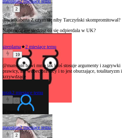
manstain
2 miesiące temu
2
@wielkaberta
Z czym się niby Tarczyński skompromitował?
Naprawdę nie siedzisz co się odpierdala w UK?
sireplama
★
2 miesiące temu
19
@manstain
bawi mnie jak ktoś stosuje argumenty i zagrywki
prawicy, ale wobec prawicy i to jest oburzające, totalitaryzm i
krzywdzące
tptak
2 miesiące temu
0
@manstain
co?
manstain
2 miesiące temu
2