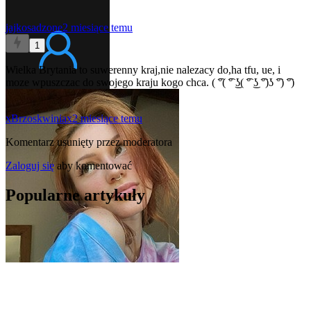
jajkosadzone
2 miesiące temu
1
Wielka Brytania to suwerenny kraj,nie nalezacy do,ha tfu, ue, i
moze wpuszczac do swojego kraju kogo chca. ( ͡°( ͡° ͜ʖ( ͡° ͜ʖ ͡°)ʖ ͡°) ͡°)
xBrzoskwiniax
2 miesiące temu
Komentarz usunięty przez moderatora
Zaloguj się
aby komentować
Popularne artykuły