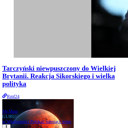
Tarczyński niewpuszczony do Wielkiej
Brytanii. Reakcja Sikorskiego i wielka
polityka
Rmf24
Mr.Mars
GURU
w
Wiadomości Polska
2 miesiące temu