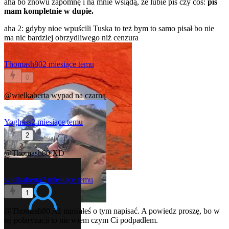
aha bo znowu zapomnę i na mnie wsiądą, że lubie pis czy coś:
pis
mam kompletnie w dupie.
aha 2: gdyby nioe wpuścili Tuska to też bym to samo pisał bo nie
ma nic bardziej obrzydliwego niż cenzura
Thomash80
2 miesiące temu
0
@wielkaberta
wypad na czarną
Yoghass
2 miesiące temu
2
@Thomash80
XD
wielkaberta
2 miesiące temu
1
@Thomash80
Aż musiałeś o tym napisać. A powiedz proszę, bo w
tej polaryzacji to nie wiem czym Ci podpadłem.