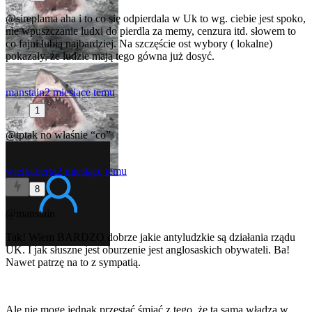
@sireplama
aha i to co się odpierdala w Uk to wg. ciebie jest spoko,
nie wpuszczanie ludxi do pierdla za memy, cenzura itd. słowem to
co fajni lubią najbardziej. Na szczęście ost wybory ( lokalne)
pokazały, że ludzie mają tego gówna już dosyć.
manstain
2 miesiące temu
1
@tptak
no właśnie “co”
wielkaberta
2 miesiące temu
8
@manstain
Tak! Wiem BARDZO dobrze jakie antyludzkie są działania rządu
UK. I jak słuszne jest oburzenie jest anglosaskich obywateli. Ba!
Nawet patrzę na to z sympatią.
Ale nie mogę jednak przestać śmiać z tego, że ta sama władza w