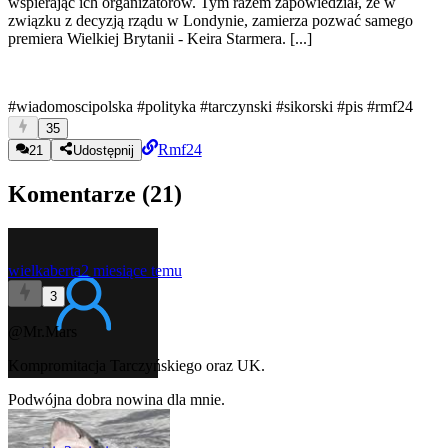
wspierając ich organizatorów. Tym razem zapowiedział, że w
związku z decyzją rządu w Londynie, zamierza pozwać samego
premiera Wielkiej Brytanii - Keira Starmera. [...]
#wiadomoscipolska
#polityka
#tarczynski
#sikorski
#pis
#rmf24
35
Rmf24
21
Udostępnij
Komentarze (
21
)
wielkaberta
2 miesiące temu
3
@Mr.Mars
Kompromitacja Tarczyńskiego oraz UK.
Podwójna dobra nowina dla mnie.