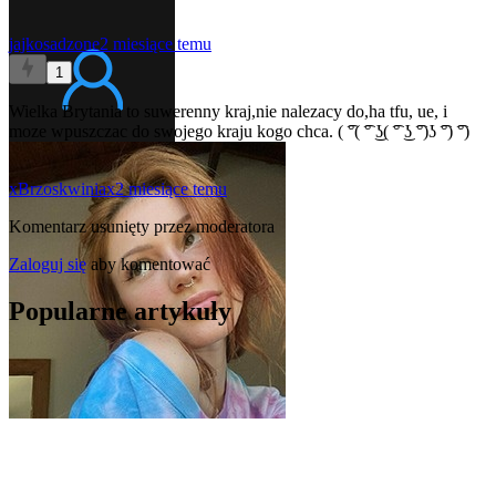
jajkosadzone
2 miesiące temu
1
Wielka Brytania to suwerenny kraj,nie nalezacy do,ha tfu, ue, i
moze wpuszczac do swojego kraju kogo chca. ( ͡°( ͡° ͜ʖ( ͡° ͜ʖ ͡°)ʖ ͡°) ͡°)
xBrzoskwiniax
2 miesiące temu
Komentarz usunięty przez moderatora
Zaloguj się
aby komentować
Popularne artykuły