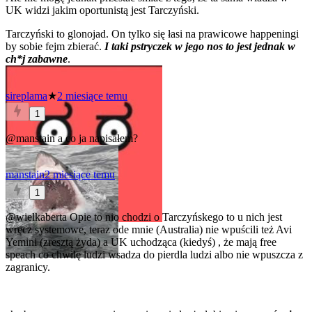
UK widzi jakim oportunistą jest Tarczyński.
Tarczyński to glonojad. On tylko się łasi na prawicowe happeningi
by sobie fejm zbierać.
I taki pstryczek w jego nos to jest jednak w
ch*j zabawne
.
sireplama
★
2 miesiące temu
1
@manstain
a co ja napisałem?
manstain
2 miesiące temu
1
@wielkaberta
Opie to nio chodzi o Tarczyńskego to u nich jest
wręcz systemowe, teraz ode mnie (Australia) nie wpuścili też Avi
Yemini (zresztą żyda) a UK uchodząca (kiedyś) , że mają free
speach co chwilę ludzi wsadza do pierdla ludzi albo nie wpuszcza z
zagranicy.