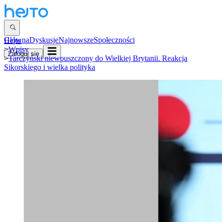
Główna
Dyskusje
Najnowsze
Społeczności
Hejto
>
Wpisy
Zaloguj się
>
Tarczyński niewpuszczony do Wielkiej Brytanii. Reakcja
Sikorskiego i wielka polityka