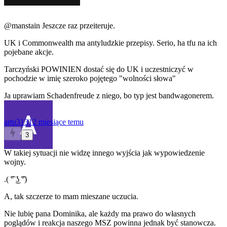
@manstain
Jeszcze raz przeiteruje.
UK i Commonwealth ma antyludzkie przepisy. Serio, ha tfu na ich
pojebane akcje.
Tarczyński POWINIEN dostać się do UK i uczestniczyć w
pochodzie w imię szeroko pojętego "wolności słowa"
Ja uprawiam Schadenfreude z niego, bo typ jest bandwagonerem.
artu3131
2 miesiące temu
3
W takiej sytuacji nie widzę innego wyjścia jak wypowiedzenie
wojny.
.( ͡° ͜ʖ ͡°)
A, tak szczerze to mam mieszane uczucia.
Nie lubię pana Dominika, ale każdy ma prawo do własnych
poglądów i reakcja naszego MSZ powinna jednak być stanowcza.