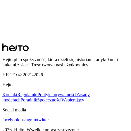
Hejto.pl to społeczność, która dzieli się historiami, artykułami i
linkami z sieci. Treść tworzą nasi użytkownicy.
HEJTO © 2021-
2026
Hejto
Kontakt
Regulamin
Polityka prywatności
Zasady
moderacji
Poradnik
Społeczności
Wspierający
Social media
facebook
instagram
twitter
2026
. Hejto. Wszelkie prawa zastrzeżone.