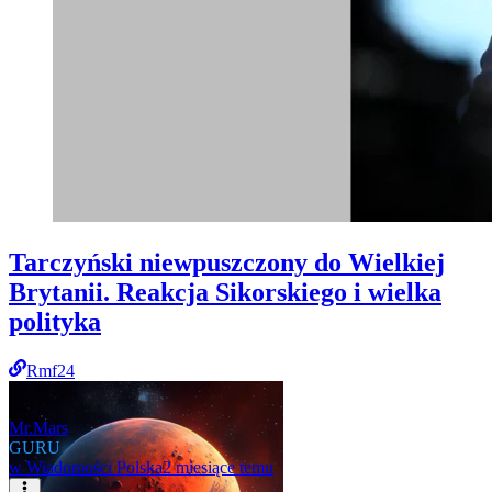
Tarczyński niewpuszczony do Wielkiej
Brytanii. Reakcja Sikorskiego i wielka
polityka
Rmf24
Mr.Mars
GURU
w
Wiadomości Polska
2 miesiące temu