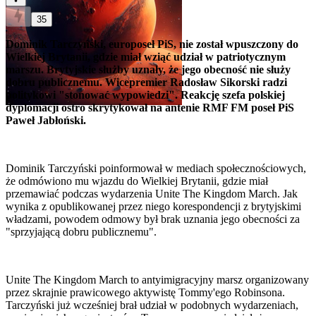
35
Dominik Tarczyński, europoseł PiS, nie został wpuszczony do
Wielkiej Brytanii, gdzie miał wziąć udział w patriotycznym
marszu. Brytyjskie służby uznały, że jego obecność nie służy
dobru publicznemu. Wicepremier Radosław Sikorski radzi
politykowi "stonować wypowiedzi". Reakcję szefa polskiej
dyplomacji ostro skrytykował na antenie RMF FM poseł PiS
Paweł Jabłoński.
Dominik Tarczyński poinformował w mediach społecznościowych,
że odmówiono mu wjazdu do Wielkiej Brytanii, gdzie miał
przemawiać podczas wydarzenia Unite The Kingdom March. Jak
wynika z opublikowanej przez niego korespondencji z brytyjskimi
władzami, powodem odmowy był brak uznania jego obecności za
"sprzyjającą dobru publicznemu".
Unite The Kingdom March to antyimigracyjny marsz organizowany
przez skrajnie prawicowego aktywistę Tommy'ego Robinsona.
Tarczyński już wcześniej brał udział w podobnych wydarzeniach,