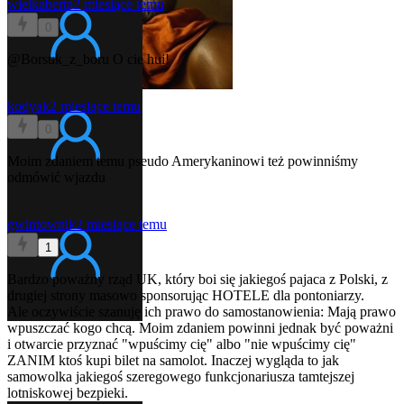
wielkaberta
2 miesiące temu
0
@Borsuk_z_boru
O cie hui!
kodyak
2 miesiące temu
0
Moim zdaniem temu pseudo Amerykaninowi też powinniśmy
odmówić wjazdu
gwintownik
2 miesiące temu
1
Bardzo poważny rząd UK, który boi się jakiegoś pajaca z Polski, z
drugiej strony masowo sponsorując HOTELE dla pontoniarzy.
Ale oczywiście szanuję ich prawo do samostanowienia: Mają prawo
wpuszczać kogo chcą. Moim zdaniem powinni jednak być poważni
i otwarcie przyznać "wpuścimy cię" albo "nie wpuścimy cię"
ZANIM ktoś kupi bilet na samolot. Inaczej wygląda to jak
samowolka jakiegoś szeregowego funkcjonariusza tamtejszej
lotniskowej bezpieki.