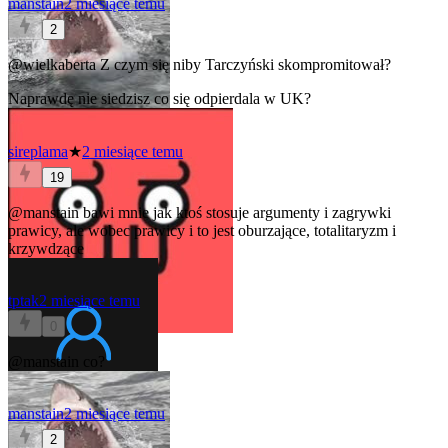
manstain
2 miesiące temu
2
@wielkaberta
Z czym się niby Tarczyński skompromitował?
Naprawdę nie siedzisz co się odpierdala w UK?
sireplama
★
2 miesiące temu
19
@manstain
bawi mnie jak ktoś stosuje argumenty i zagrywki
prawicy, ale wobec prawicy i to jest oburzające, totalitaryzm i
krzywdzące
tptak
2 miesiące temu
0
@manstain
co?
manstain
2 miesiące temu
2