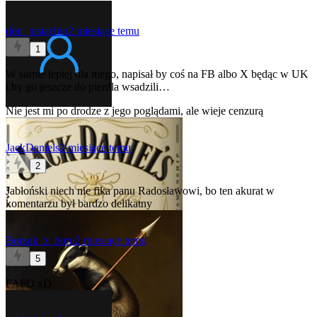
don_pistachio
2 miesiące temu
1
W sumie lepiej dla niego, napisał by coś na FB albo X będąc w UK
i by go jeszcze do pierdla wsadzili…
Nie jest mi po drodze z jego poglądami, ale wieje cenzurą
JackDaniels
2 miesiące temu
2
Jabłoński niech nie fika panu Radosławowi, bo ten akurat w
komentarzu był bardzo delikatny
Borsuk_z_boru
2 miesiące temu
5
FAFO xD