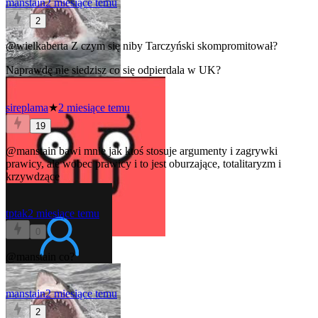
manstain
2 miesiące temu
2
@wielkaberta
Z czym się niby Tarczyński skompromitował?
Naprawdę nie siedzisz co się odpierdala w UK?
sireplama
★
2 miesiące temu
19
@manstain
bawi mnie jak ktoś stosuje argumenty i zagrywki
prawicy, ale wobec prawicy i to jest oburzające, totalitaryzm i
krzywdzące
tptak
2 miesiące temu
0
@manstain
co?
manstain
2 miesiące temu
2