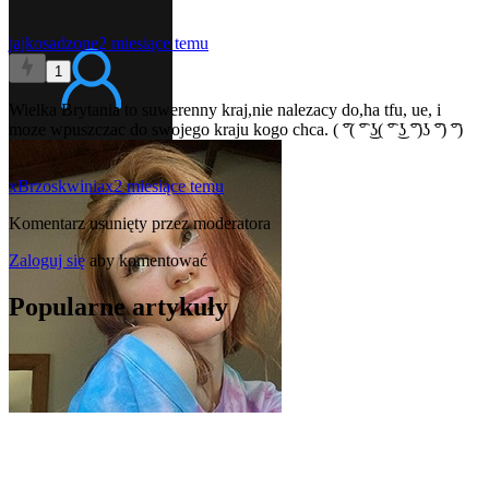
jajkosadzone
2 miesiące temu
1
Wielka Brytania to suwerenny kraj,nie nalezacy do,ha tfu, ue, i
moze wpuszczac do swojego kraju kogo chca. ( ͡°( ͡° ͜ʖ( ͡° ͜ʖ ͡°)ʖ ͡°) ͡°)
xBrzoskwiniax
2 miesiące temu
Komentarz usunięty przez moderatora
Zaloguj się
aby komentować
Popularne artykuły