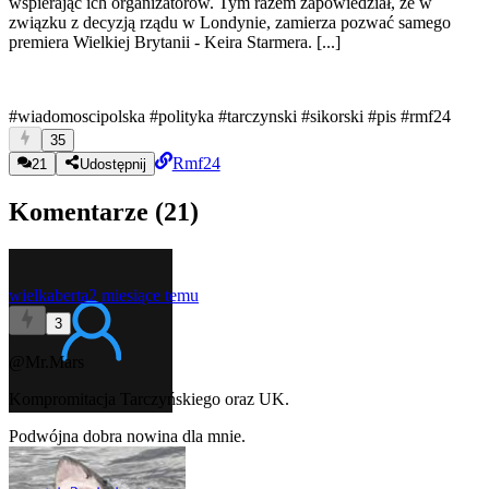
wspierając ich organizatorów. Tym razem zapowiedział, że w
związku z decyzją rządu w Londynie, zamierza pozwać samego
premiera Wielkiej Brytanii - Keira Starmera. [...]
#wiadomoscipolska
#polityka
#tarczynski
#sikorski
#pis
#rmf24
35
Rmf24
21
Udostępnij
Komentarze (
21
)
wielkaberta
2 miesiące temu
3
@Mr.Mars
Kompromitacja Tarczyńskiego oraz UK.
Podwójna dobra nowina dla mnie.