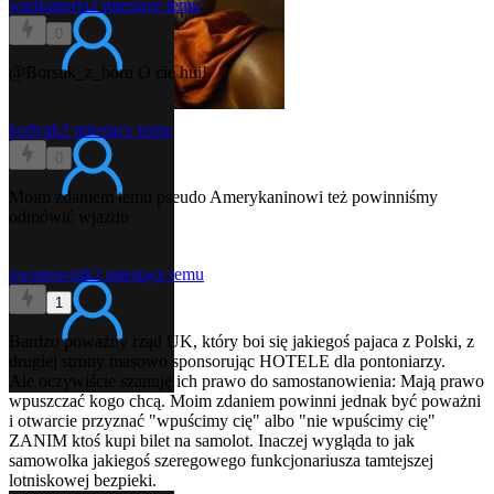
wielkaberta
2 miesiące temu
0
@Borsuk_z_boru
O cie hui!
kodyak
2 miesiące temu
0
Moim zdaniem temu pseudo Amerykaninowi też powinniśmy
odmówić wjazdu
gwintownik
2 miesiące temu
1
Bardzo poważny rząd UK, który boi się jakiegoś pajaca z Polski, z
drugiej strony masowo sponsorując HOTELE dla pontoniarzy.
Ale oczywiście szanuję ich prawo do samostanowienia: Mają prawo
wpuszczać kogo chcą. Moim zdaniem powinni jednak być poważni
i otwarcie przyznać "wpuścimy cię" albo "nie wpuścimy cię"
ZANIM ktoś kupi bilet na samolot. Inaczej wygląda to jak
samowolka jakiegoś szeregowego funkcjonariusza tamtejszej
lotniskowej bezpieki.