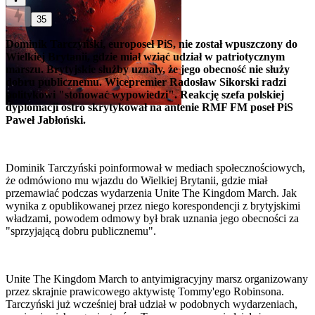
35
Dominik Tarczyński, europoseł PiS, nie został wpuszczony do
Wielkiej Brytanii, gdzie miał wziąć udział w patriotycznym
marszu. Brytyjskie służby uznały, że jego obecność nie służy
dobru publicznemu. Wicepremier Radosław Sikorski radzi
politykowi "stonować wypowiedzi". Reakcję szefa polskiej
dyplomacji ostro skrytykował na antenie RMF FM poseł PiS
Paweł Jabłoński.
Dominik Tarczyński poinformował w mediach społecznościowych,
że odmówiono mu wjazdu do Wielkiej Brytanii, gdzie miał
przemawiać podczas wydarzenia Unite The Kingdom March. Jak
wynika z opublikowanej przez niego korespondencji z brytyjskimi
władzami, powodem odmowy był brak uznania jego obecności za
"sprzyjającą dobru publicznemu".
Unite The Kingdom March to antyimigracyjny marsz organizowany
przez skrajnie prawicowego aktywistę Tommy'ego Robinsona.
Tarczyński już wcześniej brał udział w podobnych wydarzeniach,