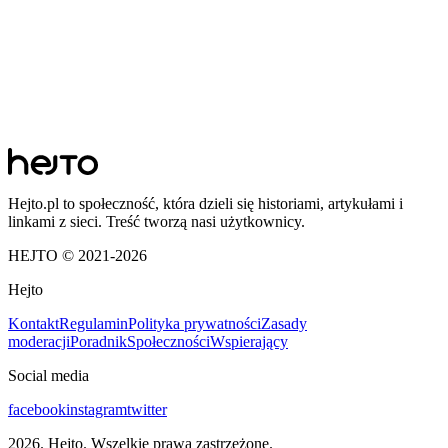
Hejto.pl to społeczność, która dzieli się historiami, artykułami i
linkami z sieci. Treść tworzą nasi użytkownicy.
HEJTO © 2021-
2026
Hejto
Kontakt
Regulamin
Polityka prywatności
Zasady
moderacji
Poradnik
Społeczności
Wspierający
Social media
facebook
instagram
twitter
2026
. Hejto. Wszelkie prawa zastrzeżone.