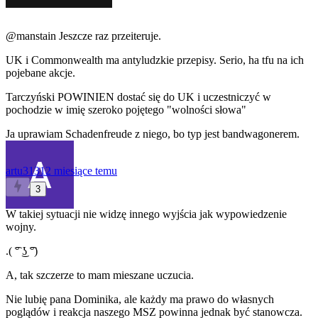
@manstain
Jeszcze raz przeiteruje.
UK i Commonwealth ma antyludzkie przepisy. Serio, ha tfu na ich
pojebane akcje.
Tarczyński POWINIEN dostać się do UK i uczestniczyć w
pochodzie w imię szeroko pojętego "wolności słowa"
Ja uprawiam Schadenfreude z niego, bo typ jest bandwagonerem.
artu3131
2 miesiące temu
3
W takiej sytuacji nie widzę innego wyjścia jak wypowiedzenie
wojny.
.( ͡° ͜ʖ ͡°)
A, tak szczerze to mam mieszane uczucia.
Nie lubię pana Dominika, ale każdy ma prawo do własnych
poglądów i reakcja naszego MSZ powinna jednak być stanowcza.