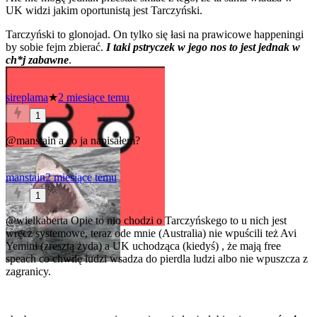
UK widzi jakim oportunistą jest Tarczyński.
Tarczyński to glonojad. On tylko się łasi na prawicowe happeningi
by sobie fejm zbierać.
I taki pstryczek w jego nos to jest jednak w
ch*j zabawne
.
sireplama
★
2 miesiące temu
1
@manstain
a co ja napisałem?
manstain
2 miesiące temu
1
@wielkaberta
Opie to nio chodzi o Tarczyńskego to u nich jest
wręcz systemowe, teraz ode mnie (Australia) nie wpuścili też Avi
Yemini (zresztą żyda) a UK uchodząca (kiedyś) , że mają free
speach co chwilę ludzi wsadza do pierdla ludzi albo nie wpuszcza z
zagranicy.