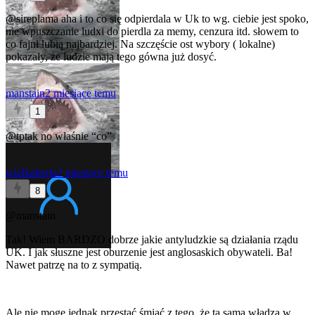
@sireplama
aha i to co się odpierdala w Uk to wg. ciebie jest spoko,
nie wpuszczanie ludxi do pierdla za memy, cenzura itd. słowem to
co fajni lubią najbardziej. Na szczęście ost wybory ( lokalne)
pokazały, że ludzie mają tego gówna już dosyć.
manstain
2 miesiące temu
1
@tptak
no właśnie “co”
wielkaberta
2 miesiące temu
8
@manstain
Tak! Wiem BARDZO dobrze jakie antyludzkie są działania rządu
UK. I jak słuszne jest oburzenie jest anglosaskich obywateli. Ba!
Nawet patrzę na to z sympatią.
Ale nie mogę jednak przestać śmiać z tego, że ta sama władza w