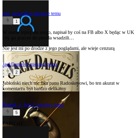
don_pistachio
2 miesiące temu
1
W sumie lepiej dla niego, napisał by coś na FB albo X będąc w UK
i by go jeszcze do pierdla wsadzili…
Nie jest mi po drodze z jego poglądami, ale wieje cenzurą
JackDaniels
2 miesiące temu
2
Jabłoński niech nie fika panu Radosławowi, bo ten akurat w
komentarzu był bardzo delikatny
Borsuk_z_boru
2 miesiące temu
5
FAFO xD