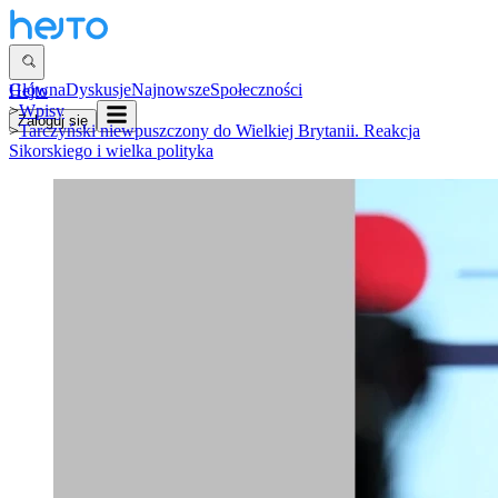
Główna
Dyskusje
Najnowsze
Społeczności
Hejto
>
Wpisy
Zaloguj się
>
Tarczyński niewpuszczony do Wielkiej Brytanii. Reakcja
Sikorskiego i wielka polityka