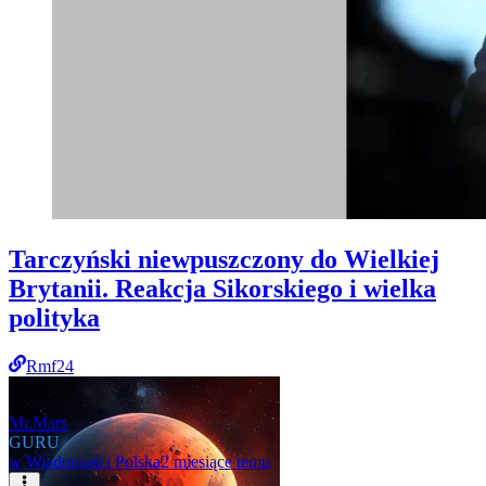
Tarczyński niewpuszczony do Wielkiej
Brytanii. Reakcja Sikorskiego i wielka
polityka
Rmf24
Mr.Mars
GURU
w
Wiadomości Polska
2 miesiące temu