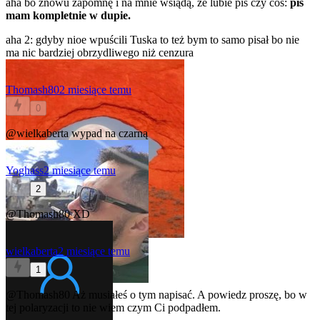
aha bo znowu zapomnę i na mnie wsiądą, że lubie pis czy coś:
pis
mam kompletnie w dupie.
aha 2: gdyby nioe wpuścili Tuska to też bym to samo pisał bo nie
ma nic bardziej obrzydliwego niż cenzura
Thomash80
2 miesiące temu
0
@wielkaberta
wypad na czarną
Yoghass
2 miesiące temu
2
@Thomash80
XD
wielkaberta
2 miesiące temu
1
@Thomash80
Aż musiałeś o tym napisać. A powiedz proszę, bo w
tej polaryzacji to nie wiem czym Ci podpadłem.