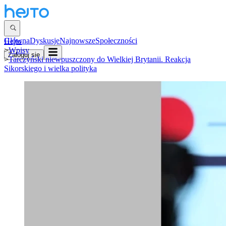
Główna
Dyskusje
Najnowsze
Społeczności
Hejto
>
Wpisy
Zaloguj się
>
Tarczyński niewpuszczony do Wielkiej Brytanii. Reakcja
Sikorskiego i wielka polityka