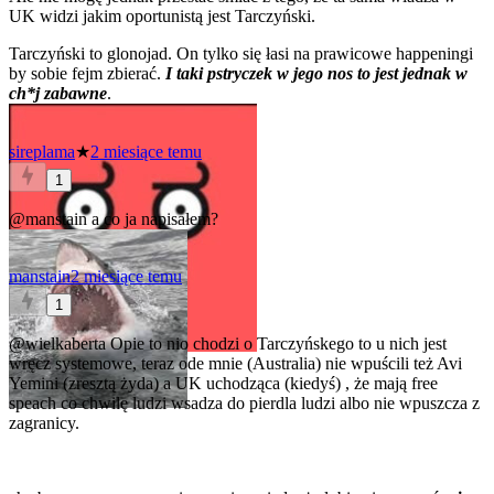
UK widzi jakim oportunistą jest Tarczyński.
Tarczyński to glonojad. On tylko się łasi na prawicowe happeningi
by sobie fejm zbierać.
I taki pstryczek w jego nos to jest jednak w
ch*j zabawne
.
sireplama
★
2 miesiące temu
1
@manstain
a co ja napisałem?
manstain
2 miesiące temu
1
@wielkaberta
Opie to nio chodzi o Tarczyńskego to u nich jest
wręcz systemowe, teraz ode mnie (Australia) nie wpuścili też Avi
Yemini (zresztą żyda) a UK uchodząca (kiedyś) , że mają free
speach co chwilę ludzi wsadza do pierdla ludzi albo nie wpuszcza z
zagranicy.