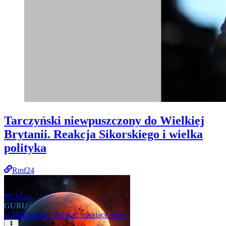
Tarczyński niewpuszczony do Wielkiej
Brytanii. Reakcja Sikorskiego i wielka
polityka
Rmf24
Mr.Mars
GURU
w
Wiadomości Polska
2 miesiące temu