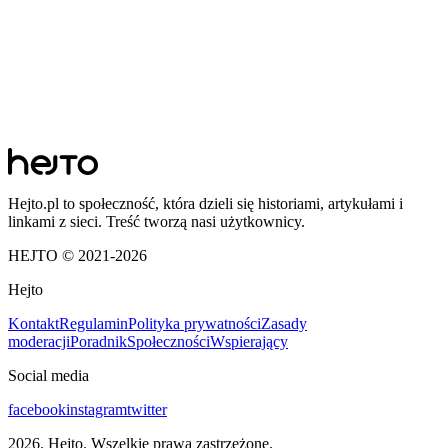
Hejto.pl to społeczność, która dzieli się historiami, artykułami i
linkami z sieci. Treść tworzą nasi użytkownicy.
HEJTO © 2021-
2026
Hejto
Kontakt
Regulamin
Polityka prywatności
Zasady
moderacji
Poradnik
Społeczności
Wspierający
Social media
facebook
instagram
twitter
2026
. Hejto. Wszelkie prawa zastrzeżone.