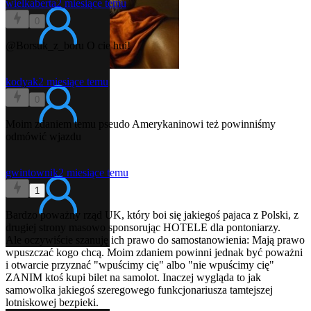
wielkaberta
2 miesiące temu
0
@Borsuk_z_boru
O cie hui!
kodyak
2 miesiące temu
0
Moim zdaniem temu pseudo Amerykaninowi też powinniśmy
odmówić wjazdu
gwintownik
2 miesiące temu
1
Bardzo poważny rząd UK, który boi się jakiegoś pajaca z Polski, z
drugiej strony masowo sponsorując HOTELE dla pontoniarzy.
Ale oczywiście szanuję ich prawo do samostanowienia: Mają prawo
wpuszczać kogo chcą. Moim zdaniem powinni jednak być poważni
i otwarcie przyznać "wpuścimy cię" albo "nie wpuścimy cię"
ZANIM ktoś kupi bilet na samolot. Inaczej wygląda to jak
samowolka jakiegoś szeregowego funkcjonariusza tamtejszej
lotniskowej bezpieki.