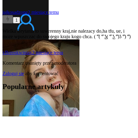
jajkosadzone
2 miesiące temu
1
Wielka Brytania to suwerenny kraj,nie nalezacy do,ha tfu, ue, i
moze wpuszczac do swojego kraju kogo chca. ( ͡°( ͡° ͜ʖ( ͡° ͜ʖ ͡°)ʖ ͡°) ͡°)
xBrzoskwiniax
2 miesiące temu
Komentarz usunięty przez moderatora
Zaloguj się
aby komentować
Popularne artykuły