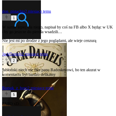
don_pistachio
2 miesiące temu
1
W sumie lepiej dla niego, napisał by coś na FB albo X będąc w UK
i by go jeszcze do pierdla wsadzili…
Nie jest mi po drodze z jego poglądami, ale wieje cenzurą
JackDaniels
2 miesiące temu
2
Jabłoński niech nie fika panu Radosławowi, bo ten akurat w
komentarzu był bardzo delikatny
Borsuk_z_boru
2 miesiące temu
5
FAFO xD