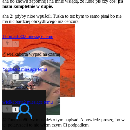
aha bo znowu zapomnę i na mnie wsiądą, że lubie pis czy coś:
pis
mam kompletnie w dupie.
aha 2: gdyby nioe wpuścili Tuska to też bym to samo pisał bo nie
ma nic bardziej obrzydliwego niż cenzura
Thomash80
2 miesiące temu
0
@wielkaberta
wypad na czarną
Yoghass
2 miesiące temu
2
@Thomash80
XD
wielkaberta
2 miesiące temu
1
@Thomash80
Aż musiałeś o tym napisać. A powiedz proszę, bo w
tej polaryzacji to nie wiem czym Ci podpadłem.