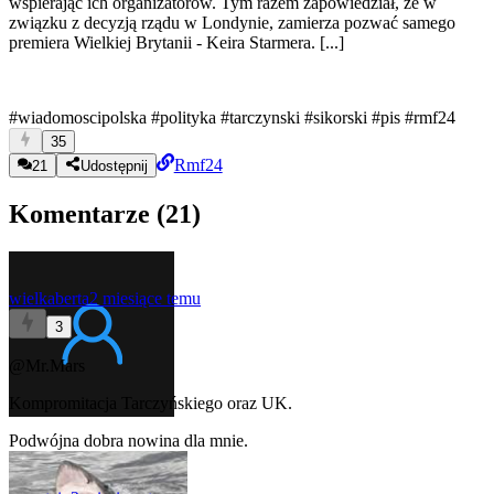
wspierając ich organizatorów. Tym razem zapowiedział, że w
związku z decyzją rządu w Londynie, zamierza pozwać samego
premiera Wielkiej Brytanii - Keira Starmera. [...]
#wiadomoscipolska
#polityka
#tarczynski
#sikorski
#pis
#rmf24
35
Rmf24
21
Udostępnij
Komentarze (
21
)
wielkaberta
2 miesiące temu
3
@Mr.Mars
Kompromitacja Tarczyńskiego oraz UK.
Podwójna dobra nowina dla mnie.