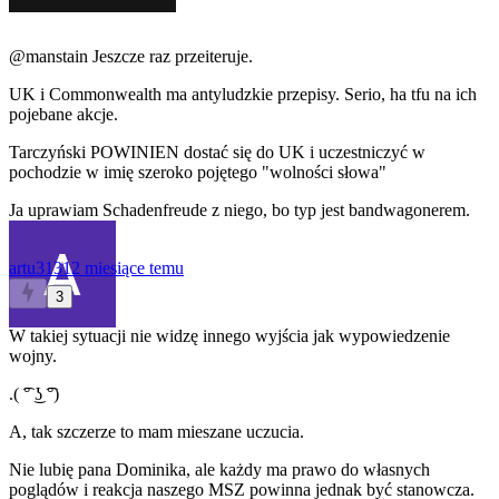
@manstain
Jeszcze raz przeiteruje.
UK i Commonwealth ma antyludzkie przepisy. Serio, ha tfu na ich
pojebane akcje.
Tarczyński POWINIEN dostać się do UK i uczestniczyć w
pochodzie w imię szeroko pojętego "wolności słowa"
Ja uprawiam Schadenfreude z niego, bo typ jest bandwagonerem.
artu3131
2 miesiące temu
3
W takiej sytuacji nie widzę innego wyjścia jak wypowiedzenie
wojny.
.( ͡° ͜ʖ ͡°)
A, tak szczerze to mam mieszane uczucia.
Nie lubię pana Dominika, ale każdy ma prawo do własnych
poglądów i reakcja naszego MSZ powinna jednak być stanowcza.