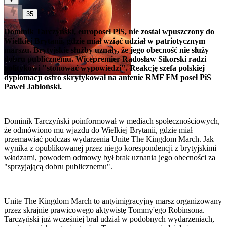
35
Dominik Tarczyński, europoseł PiS, nie został wpuszczony do
Wielkiej Brytanii, gdzie miał wziąć udział w patriotycznym
marszu. Brytyjskie służby uznały, że jego obecność nie służy
dobru publicznemu. Wicepremier Radosław Sikorski radzi
politykowi "stonować wypowiedzi". Reakcję szefa polskiej
dyplomacji ostro skrytykował na antenie RMF FM poseł PiS
Paweł Jabłoński.
Dominik Tarczyński poinformował w mediach społecznościowych,
że odmówiono mu wjazdu do Wielkiej Brytanii, gdzie miał
przemawiać podczas wydarzenia Unite The Kingdom March. Jak
wynika z opublikowanej przez niego korespondencji z brytyjskimi
władzami, powodem odmowy był brak uznania jego obecności za
"sprzyjającą dobru publicznemu".
Unite The Kingdom March to antyimigracyjny marsz organizowany
przez skrajnie prawicowego aktywistę Tommy'ego Robinsona.
Tarczyński już wcześniej brał udział w podobnych wydarzeniach,