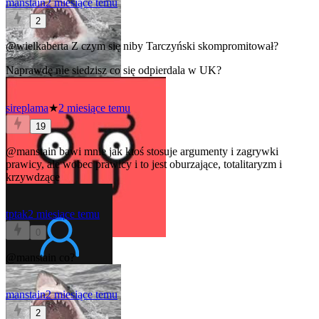
manstain
2 miesiące temu
2
@wielkaberta
Z czym się niby Tarczyński skompromitował?
Naprawdę nie siedzisz co się odpierdala w UK?
sireplama
★
2 miesiące temu
19
@manstain
bawi mnie jak ktoś stosuje argumenty i zagrywki
prawicy, ale wobec prawicy i to jest oburzające, totalitaryzm i
krzywdzące
tptak
2 miesiące temu
0
@manstain
co?
manstain
2 miesiące temu
2