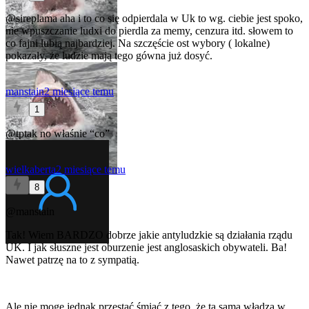
@sireplama
aha i to co się odpierdala w Uk to wg. ciebie jest spoko,
nie wpuszczanie ludxi do pierdla za memy, cenzura itd. słowem to
co fajni lubią najbardziej. Na szczęście ost wybory ( lokalne)
pokazały, że ludzie mają tego gówna już dosyć.
manstain
2 miesiące temu
1
@tptak
no właśnie “co”
wielkaberta
2 miesiące temu
8
@manstain
Tak! Wiem BARDZO dobrze jakie antyludzkie są działania rządu
UK. I jak słuszne jest oburzenie jest anglosaskich obywateli. Ba!
Nawet patrzę na to z sympatią.
Ale nie mogę jednak przestać śmiać z tego, że ta sama władza w