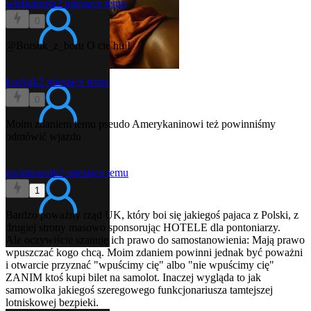
wielkaberta
2 miesiące temu
0
@Borsuk_z_boru
O cie hui!
kodyak
2 miesiące temu
0
Moim zdaniem temu pseudo Amerykaninowi też powinniśmy
odmówić wjazdu
gwintownik
2 miesiące temu
1
Bardzo poważny rząd UK, który boi się jakiegoś pajaca z Polski, z
drugiej strony masowo sponsorując HOTELE dla pontoniarzy.
Ale oczywiście szanuję ich prawo do samostanowienia: Mają prawo
wpuszczać kogo chcą. Moim zdaniem powinni jednak być poważni
i otwarcie przyznać "wpuścimy cię" albo "nie wpuścimy cię"
ZANIM ktoś kupi bilet na samolot. Inaczej wygląda to jak
samowolka jakiegoś szeregowego funkcjonariusza tamtejszej
lotniskowej bezpieki.