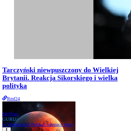
Tarczyński niewpuszczony do Wielkiej
Brytanii. Reakcja Sikorskiego i wielka
polityka
Rmf24
Mr.Mars
GURU
w
Wiadomości Polska
2 miesiące temu