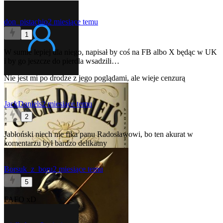
don_pistachio
2 miesiące temu
1
W sumie lepiej dla niego, napisał by coś na FB albo X będąc w UK
i by go jeszcze do pierdla wsadzili…
Nie jest mi po drodze z jego poglądami, ale wieje cenzurą
JackDaniels
2 miesiące temu
2
Jabłoński niech nie fika panu Radosławowi, bo ten akurat w
komentarzu był bardzo delikatny
Borsuk_z_boru
2 miesiące temu
5
FAFO xD