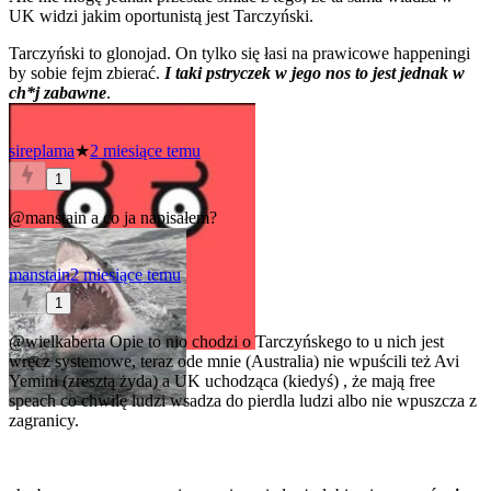
UK widzi jakim oportunistą jest Tarczyński.
Tarczyński to glonojad. On tylko się łasi na prawicowe happeningi
by sobie fejm zbierać.
I taki pstryczek w jego nos to jest jednak w
ch*j zabawne
.
sireplama
★
2 miesiące temu
1
@manstain
a co ja napisałem?
manstain
2 miesiące temu
1
@wielkaberta
Opie to nio chodzi o Tarczyńskego to u nich jest
wręcz systemowe, teraz ode mnie (Australia) nie wpuścili też Avi
Yemini (zresztą żyda) a UK uchodząca (kiedyś) , że mają free
speach co chwilę ludzi wsadza do pierdla ludzi albo nie wpuszcza z
zagranicy.