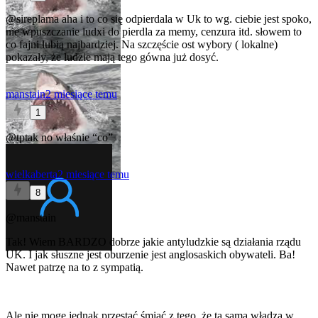
@sireplama
aha i to co się odpierdala w Uk to wg. ciebie jest spoko,
nie wpuszczanie ludxi do pierdla za memy, cenzura itd. słowem to
co fajni lubią najbardziej. Na szczęście ost wybory ( lokalne)
pokazały, że ludzie mają tego gówna już dosyć.
manstain
2 miesiące temu
1
@tptak
no właśnie “co”
wielkaberta
2 miesiące temu
8
@manstain
Tak! Wiem BARDZO dobrze jakie antyludzkie są działania rządu
UK. I jak słuszne jest oburzenie jest anglosaskich obywateli. Ba!
Nawet patrzę na to z sympatią.
Ale nie mogę jednak przestać śmiać z tego, że ta sama władza w