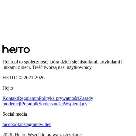
Hejto.pl to społeczność, która dzieli się historiami, artykułami i
linkami z sieci. Treść tworzą nasi użytkownicy.
HEJTO © 2021-
2026
Hejto
Kontakt
Regulamin
Polityka prywatności
Zasady
moderacji
Poradnik
Społeczności
Wspierający
Social media
facebook
instagram
twitter
2026
. Hejto. Wszelkie prawa zastrzeżone.