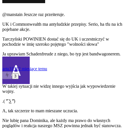
@manstain
Jeszcze raz przeiteruje.
UK i Commonwealth ma antyludzkie przepisy. Serio, ha tfu na ich
pojebane akcje.
Tarczyński POWINIEN dostać się do UK i uczestniczyć w
pochodzie w imię szeroko pojętego "wolności słowa"
Ja uprawiam Schadenfreude z niego, bo typ jest bandwagonerem.
artu3131
2 miesiące temu
3
W takiej sytuacji nie widzę innego wyjścia jak wypowiedzenie
wojny.
.( ͡° ͜ʖ ͡°)
A, tak szczerze to mam mieszane uczucia.
Nie lubię pana Dominika, ale każdy ma prawo do własnych
poglądów i reakcja naszego MSZ powinna jednak być stanowcza.