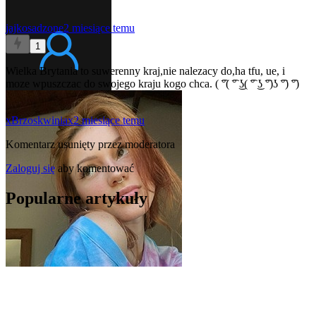
jajkosadzone
2 miesiące temu
1
Wielka Brytania to suwerenny kraj,nie nalezacy do,ha tfu, ue, i
moze wpuszczac do swojego kraju kogo chca. ( ͡°( ͡° ͜ʖ( ͡° ͜ʖ ͡°)ʖ ͡°) ͡°)
xBrzoskwiniax
2 miesiące temu
Komentarz usunięty przez moderatora
Zaloguj się
aby komentować
Popularne artykuły