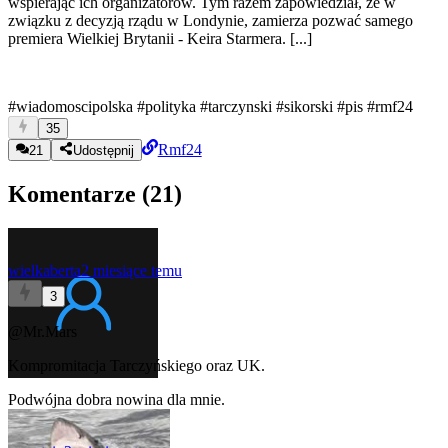
wspierając ich organizatorów. Tym razem zapowiedział, że w
związku z decyzją rządu w Londynie, zamierza pozwać samego
premiera Wielkiej Brytanii - Keira Starmera. [...]
#wiadomoscipolska
#polityka
#tarczynski
#sikorski
#pis
#rmf24
35
Rmf24
21
Udostępnij
Komentarze (
21
)
wielkaberta
2 miesiące temu
3
@Mr.Mars
Kompromitacja Tarczyńskiego oraz UK.
Podwójna dobra nowina dla mnie.