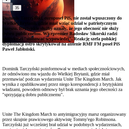
35
Dominik Tarczyński, europoseł PiS, nie został wpuszczony do
Wielkiej Brytanii, gdzie miał wziąć udział w patriotycznym
marszu. Brytyjskie służby uznały, że jego obecność nie służy
dobru publicznemu. Wicepremier Radosław Sikorski radzi
politykowi "stonować wypowiedzi". Reakcję szefa polskiej
dyplomacji ostro skrytykował na antenie RMF FM poseł PiS
Paweł Jabłoński.
Dominik Tarczyński poinformował w mediach społecznościowych,
że odmówiono mu wjazdu do Wielkiej Brytanii, gdzie miał
przemawiać podczas wydarzenia Unite The Kingdom March. Jak
wynika z opublikowanej przez niego korespondencji z brytyjskimi
władzami, powodem odmowy był brak uznania jego obecności za
"sprzyjającą dobru publicznemu".
Unite The Kingdom March to antyimigracyjny marsz organizowany
przez skrajnie prawicowego aktywistę Tommy'ego Robinsona.
Tarczyński już wcześniej brał udział w podobnych wydarzeniach,