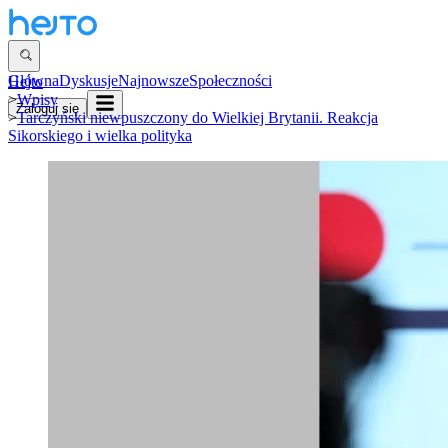
Główna
Dyskusje
Najnowsze
Społeczności
Hejto
>
Wpisy
Zaloguj się
>
Tarczyński niewpuszczony do Wielkiej Brytanii. Reakcja
Sikorskiego i wielka polityka