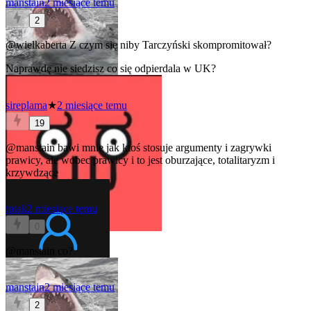
manstain
2 miesiące temu
2
@wielkaberta
Z czym się niby Tarczyński skompromitował?
Naprawdę nie siedzisz co się odpierdala w UK?
sireplama
★
2 miesiące temu
19
@manstain
bawi mnie jak ktoś stosuje argumenty i zagrywki
prawicy, ale wobec prawicy i to jest oburzające, totalitaryzm i
krzywdzące
tptak
2 miesiące temu
0
@manstain
co?
manstain
2 miesiące temu
2