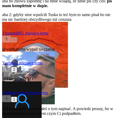
aha bo znowu zapomnę i na mnie wsiądą, że lubie pis czy coś:
pis
mam kompletnie w dupie.
aha 2: gdyby nioe wpuścili Tuska to też bym to samo pisał bo nie
ma nic bardziej obrzydliwego niż cenzura
Thomash80
2 miesiące temu
0
@wielkaberta
wypad na czarną
Yoghass
2 miesiące temu
2
@Thomash80
XD
wielkaberta
2 miesiące temu
1
@Thomash80
Aż musiałeś o tym napisać. A powiedz proszę, bo w
tej polaryzacji to nie wiem czym Ci podpadłem.