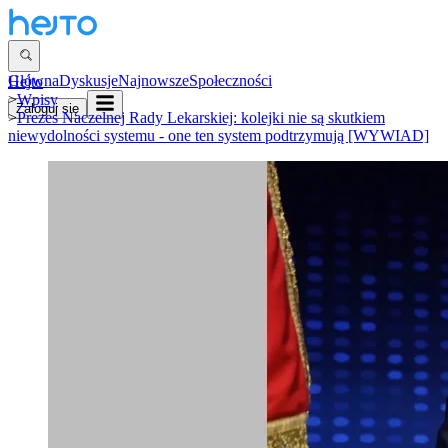
Główna
Dyskusje
Najnowsze
Społeczności
Hejto
>
Wpisy
Zaloguj się
>
Prezes Naczelnej Rady Lekarskiej: kolejki nie są skutkiem
niewydolności systemu - one ten system podtrzymują [WYWIAD]