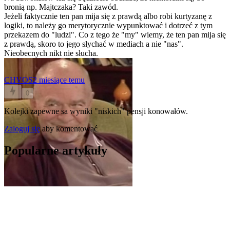
bronią np. Majtczaka? Taki zawód.
Jeżeli faktycznie ten pan mija się z prawdą albo robi kurtyzanę z
logiki, to należy go merytorycznie wypunktować i dotrzeć z tym
przekazem do "ludzi". Co z tego że "my" wiemy, że ten pan mija się
z prawdą, skoro to jego słychać w mediach a nie "nas".
Nieobecnych nikt nie słucha.
CHVOS
2 miesiące temu
0
Kolejki zapewne sa wyniki "niskich" pensji konowałów.
Zaloguj się
aby komentować
Popularne artykuły