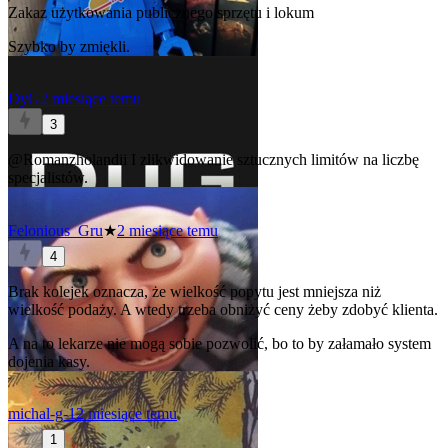
Zakaz użytkowania publicznego sprzętu i lokum
Szybko by zmiękli.
DyG
2 miesiące temu
3
@Romanzholandii
I zlikwidowanie sztucznych limitów na liczbę
specjalistów.
Felonious_Gru
★
2 miesiące temu
4
Brak kolejek oznacza, że wielkość popytu jest mniejsza niż
wielkość podaży. A wtedy trzeba obniżyć ceny żeby zdobyć klienta.
A na to lekarze nie mogą sobie pozwolić, bo to by załamało system
dojenia kasy.
michal-g-1
2 miesiące temu
1