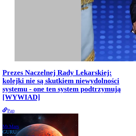
Prezes Naczelnej Rady Lekarskiej:
kolejki nie są skutkiem niewydolności
systemu - one ten system podtrzymują
[WYWIAD]
Pap
Mr.Mars
GURU