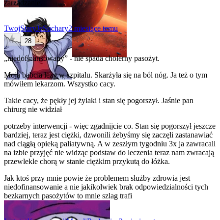
zarządzanie.
TwojStaryJeSuchary
2 miesiące temu
28
„niedofinansowany” - nie spada cholerny pasożyt.
Moja babcia leży w szpitalu. Skarżyła się na ból nóg. Ja też o tym
mówiłem lekarzom. Wszystko cacy.
Takie cacy, że pękły jej żylaki i stan się pogorszył. Jaśnie pan
chirurg nie widział
potrzeby interwencji - więc zgadnijcie co. Stan się pogorszył jeszcze
bardziej, teraz jest ciężki, dzwonili żebyśmy się zaczęli zastanawiać
nad ciągłą opieką paliatywną. A w zeszłym tygodniu 3x ja zawracali
na izbie przyjęć nie widząc podstaw do leczenia teraz nam zwracają
przewlekle chorą w stanie ciężkim przykutą do łóżka.
Jak ktoś przy mnie powie że problemem służby zdrowia jest
niedofinansowanie a nie jakikolwiek brak odpowiedzialności tych
bezkarnych pasożytów to mnie szlag trafi