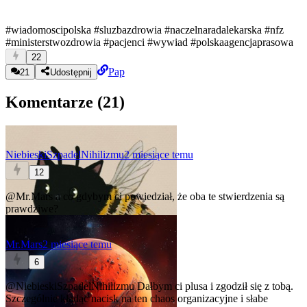
#wiadomoscipolska
#sluzbazdrowia
#naczelnaradalekarska
#nfz
#ministerstwozdrowia
#pacjenci
#wywiad
#polskaagencjaprasowa
22
Pap
21
Udostępnij
Komentarze (
21
)
NiebieskiSzpadelNihilizmu
2 miesiące temu
12
@Mr.Mars
a co gdybym ci powiedział, że oba te stwierdzenia są
prawdziwe?
Mr.Mars
2 miesiące temu
6
@NiebieskiSzpadelNihilizmu
Dałbym ci plusa i zgodził się z tobą.
Szczególnie kładąc nacisk na ten chaos organizacyjne i słabe