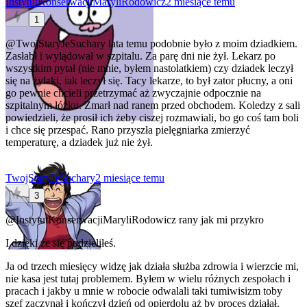
InstytutKonserwacjiMaryliRodowicz
2 miesiące temu
1
@TwojStaryJeSuchary
lata temu podobnie było z moim dziadkiem.
Zasłabł i wylądował w szpitalu. Za parę dni nie żył. Lekarz po
wszystkim pytał (nie mnie, byłem nastolatkiem) czy dziadek leczył
się na żylaki, tak leczył się. Tacy lekarze, to był zator płucny, a oni
go pewnie chcieli przetrzymać aż zwyczajnie odpocznie na
szpitalnym łóżku. Zmarł nad ranem przed obchodem. Koledzy z sali
powiedzieli, że prosił ich żeby ciszej rozmawiali, bo go coś tam boli
i chce się przespać. Rano przyszła pielęgniarka zmierzyć
temperaturę, a dziadek już nie żył.
TwojStaryJeSuchary
2 miesiące temu
3
@InstytutKonserwacjiMaryliRodowicz
rany jak mi przykro
I dzięki że się podzieliłeś.
Ja od trzech miesięcy widzę jak działa służba zdrowia i wierzcie mi,
nie kasa jest tutaj problemem. Byłem w wielu różnych zespołach i
pracach i jakby u mnie w robocie odwalali taki tumiwisizm toby
szef zaczynał i kończył dzień od opierdolu aż by proces działał.