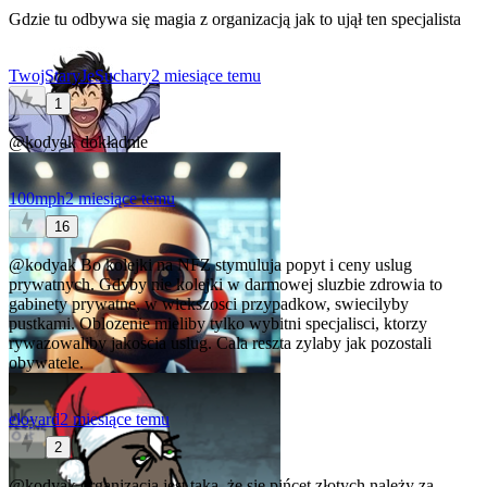
Gdzie tu odbywa się magia z organizacją jak to ujął ten specjalista
TwojStaryJeSuchary
2 miesiące temu
1
@kodyak
dokładnie
100mph
2 miesiące temu
16
@kodyak
Bo kolejki na NFZ stymuluja popyt i ceny uslug
prywatnych. Gdyby nie kolejki w darmowej sluzbie zdrowia to
gabinety prywatne, w wiekszosci przypadkow, swiecilyby
pustkami. Oblozenie mieliby tylko wybitni specjalisci, ktorzy
rywazowaliby jakoscia uslug. Cala reszta zylaby jak pozostali
obywatele.
eloyard
2 miesiące temu
2
@kodyak
organizacja jest taka, że się pińcet złotych należy za