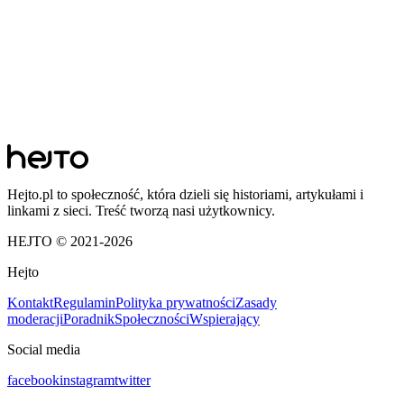
Hejto.pl to społeczność, która dzieli się historiami, artykułami i
linkami z sieci. Treść tworzą nasi użytkownicy.
HEJTO © 2021-
2026
Hejto
Kontakt
Regulamin
Polityka prywatności
Zasady
moderacji
Poradnik
Społeczności
Wspierający
Social media
facebook
instagram
twitter