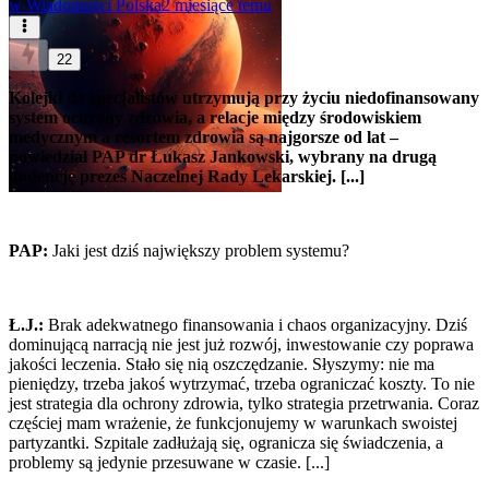
w
Wiadomości Polska
2 miesiące temu
22
Kolejki do specjalistów utrzymują przy życiu niedofinansowany
system ochrony zdrowia, a relacje między środowiskiem
medycznym a resortem zdrowia są najgorsze od lat –
powiedział PAP dr Łukasz Jankowski, wybrany na drugą
kadencję prezes Naczelnej Rady Lekarskiej. [...]
PAP:
Jaki jest dziś największy problem systemu?
Ł.J.:
Brak adekwatnego finansowania i chaos organizacyjny. Dziś
dominującą narracją nie jest już rozwój, inwestowanie czy poprawa
jakości leczenia. Stało się nią oszczędzanie. Słyszymy: nie ma
pieniędzy, trzeba jakoś wytrzymać, trzeba ograniczać koszty. To nie
jest strategia dla ochrony zdrowia, tylko strategia przetrwania. Coraz
częściej mam wrażenie, że funkcjonujemy w warunkach swoistej
partyzantki. Szpitale zadłużają się, ogranicza się świadczenia, a
problemy są jedynie przesuwane w czasie. [...]