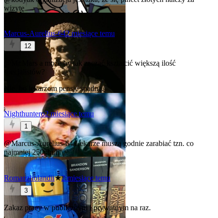
wizytę
Marcus-Aurelius-64
2 miesiące temu
12
@Mr.Mars
a może by tak zacząć kształcić większą ilość
specjalistów?
Nie, bo lekarzom pensje spadną.
Nighthuntero
2 miesiące temu
1
@Marcus-Aurelius-64
Lekarze muszą godnie zarabiać tzn. co
najmniej 250pln/h
Romanzholandii
★
2 miesiące temu
3
Zakaz pracy w publicznym i prywatnym na raz.