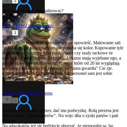
2
mozna by ta rade zdelegalizowac?
chess_peppe
2 miesiące temu
1
Ta, a remont szpitala to niekończąca się opowieść. Malowanie sali
ze 3-4 razy, bo pielęgniarkom nie podoba się kolor. Kupowanie tyle
dodatkowego sprzętu, typu rozdzielnice czy szafy rackowe że
starczyłoby spokojnie na 3 szpitale. Lekarze mają wyjebane ego, a
piguły są niedowartościowane. Procesy które od 20 lat wyglądają
tak samo i nie można ich zmieniać bo "stara gwardia" Cie zje.
Służba zdrowia to zjebany system, ale personel sam jest sobie
winien.
gwintownik
2 miesiące temu
0
Powiem tyle: Dobry prezes, dać mu podwyżkę. Rolą prezesa jest
dbać o zyski "stakeholderów". No więc dba o zyski panów i pań
lekarzy.
Na adwokatów też się będziecie oburzać, że niemoralni są, bo