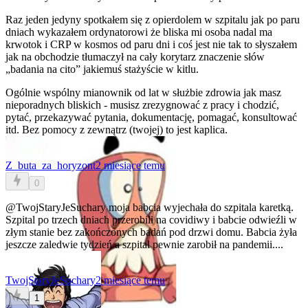
Raz jeden jedyny spotkałem się z opierdolem w szpitalu jak po paru
dniach wykazałem ordynatorowi że bliska mi osoba nadal ma
krwotok i CRP w kosmos od paru dni i coś jest nie tak to słyszałem
jak na obchodzie tłumaczył na cały korytarz znaczenie słów
„badania na cito” jakiemuś stażyście w kitlu.
Ogólnie wspólny mianownik od lat w służbie zdrowia jak masz
nieporadnych bliskich - musisz zrezygnować z pracy i chodzić,
pytać, przekazywać pytania, dokumentację, pomagać, konsultować
itd. Bez pomocy z zewnątrz (twojej) to jest kaplica.
Z_buta_za_horyzont
2 miesiące temu
0
@TwojStaryJeSuchary
moja babcia wyjechała do szpitala karetką.
Szpital po trzech dniach przerobili na covidiwy i babcie odwieźli w
złym stanie bez zakończonych badań pod drzwi domu. Babcia żyła
jeszcze zaledwie tydzień a szpital pewnie zarobił na pandemii....
TwojStaryJeSuchary
2 miesiące temu
1