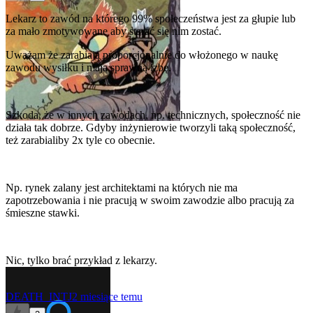
Lekarz to zawód na którego 99% społeczeństwa jest za głupie lub
za mało zmotywowane aby starać się nim zostać.
Uważam że zarabiają proporcjonalnie do włożonego w naukę
zawodu wysiłku i mają sprawną izbę.
Szkoda, że w innych zawodach, np. technicznych, społeczność nie
działa tak dobrze. Gdyby inżynierowie tworzyli taką społeczność,
też zarabialiby 2x tyle co obecnie.
Np. rynek zalany jest architektami na których nie ma
zapotrzebowania i nie pracują w swoim zawodzie albo pracują za
śmieszne stawki.
Nic, tylko brać przykład z lekarzy.
DEATH_INTJ
2 miesiące temu