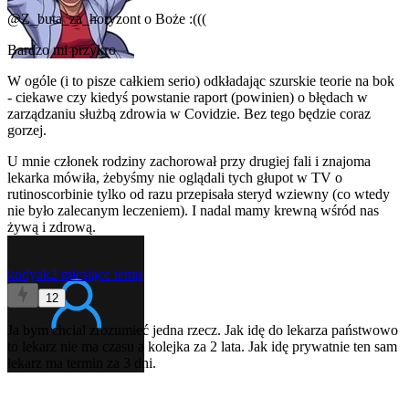
@Z_buta_za_horyzont
o Boże :(((
Bardzo mi przykro
W ogóle (i to pisze całkiem serio) odkładając szurskie teorie na bok
- ciekawe czy kiedyś powstanie raport (powinien) o błędach w
zarządzaniu służbą zdrowia w Covidzie. Bez tego będzie coraz
gorzej.
U mnie członek rodziny zachorował przy drugiej fali i znajoma
lekarka mówiła, żebyśmy nie oglądali tych głupot w TV o
rutinoscorbinie tylko od razu przepisała steryd wziewny (co wtedy
nie było zalecanym leczeniem). I nadal mamy krewną wśród nas
żywą i zdrową.
kodyak
2 miesiące temu
12
Ja bym chcial zrozumieć jedna rzecz. Jak idę do lekarza państwowo
to lekarz nie ma czasu a kolejka za 2 lata. Jak idę prywatnie ten sam
lekarz ma termin za 3 dni.