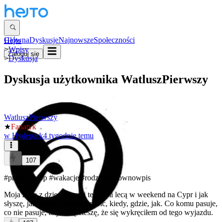
Główna
Dyskusje
Najnowsze
Społeczności
Hejto
>
Wpisy
Zaloguj się
>
Dyskusja
Dyskusja użytkownika
WatluszPierwszy
WatluszPierwszy
★
Fanatyk
w
Hydepark
4 tygodnie temu
107
#praca
#urlop
#wakacje
#rodzina
#gownowpis
Moja żona z dzieciakami i teściami lecą w weekend na Cypr i jak
słyszę, jak ustalają co będą robić, kiedy, gdzie, jak. Co komu pasuje,
co nie pasuje, to już się cieszę, że się wykręciłem od tego wyjazdu.