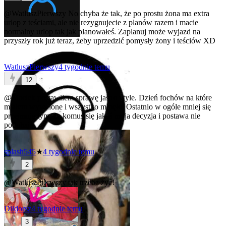
@WatluszPierwszy
No chyba że tak, że po prostu żona ma extra
urlop z teściami, ale nie rezygnujecie z planów razem i macie
normalny urlop tak jak planowałeś. Zaplanuj może wyjazd na
przyszły rok już teraz, żeby uprzedzić pomysły żony i teściów XD
WatluszPierwszy
4 tygodnie temu
12
@Maciek
postawiłem sprawę jasno i tyle. Dzień fochów na które
miałem wywalone i wszystko minęło. Ostatnio w ogóle mniej się
przejmuję tym, że komuś się jakaś moja decyzja i postawa nie
podobają.
splash545
★
4 tygodnie temu
2
@WatluszPierwszy
tak trzeba żyć!
Dildorsz
4 tygodnie temu
3