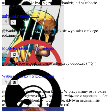
na nerwy działali, że bym się zmęczył bardziej niż w robocie.
onlystat
4 tygodnie temu
9
@WatluszPierwszy
z ciekawosci - jak sie wypisales z takiego
rodzinnego wyjazdu?
MostlyRenegade
4 tygodnie temu
12
@onlystat
powiedział, że bierze urlop żeby odpocząć ( ͡° ͜ʖ ͡°)
WatluszPierwszy
4 tygodnie temu
15
@onlystat
nawet nie musiałem kłamać. W pracy mamy ostry okres
zmian technologicznych, co jest mocno związane z raportami, które
przygotowuję dla klientów. Oczywiście, gdybym nacisnął i się
uśmiechnął, to bym dostał urlop, ale po co?