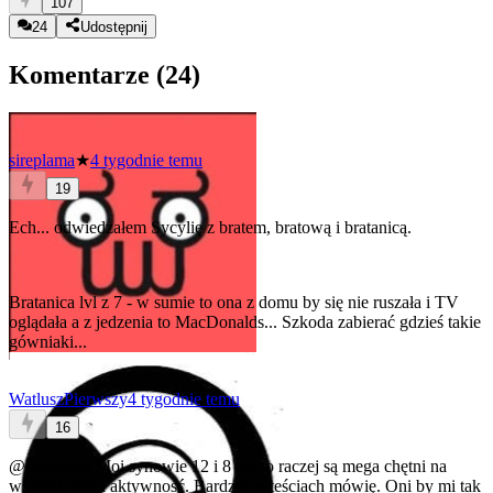
107
24
Udostępnij
Komentarze (
24
)
sireplama
★
4 tygodnie temu
19
Ech... odwiedzałem Sycylię z bratem, bratową i bratanicą.
Bratanica lvl z 7 - w sumie to ona z domu by się nie ruszała i TV
oglądała a z jedzenia to MacDonalds... Szkoda zabierać gdzieś takie
gówniaki...
WatluszPierwszy
4 tygodnie temu
16
@sireplama
Moi synowie 12 i 8 lat, to raczej są mega chętni na
wszelki ruch i aktywność. Bardziej o teściach mówię. Oni by mi tak