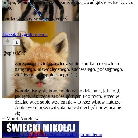
urlopu, w którym bym miał z kimś negocjować gdzie jechać czy co
robić.
Bardzo dobrze, że się wykręciłeś.
Boksik
4 tygodnie temu
1
@splash545
Zaczynając dzień, powiedz sobie: spotkam człowieka
natrętnego, niewdzięcznego, zuchwałego, podstępnego,
złośliwego, niespołecznego. (...)
Naro­dziliśmy się bowiem do współ­dzia­ła­nia, jak nogi,
jak ręce, jak rzędy zębów gór­nych i dol­nych. Prze­ciw­
dzia­łać więc sobie wza­jem­nie – to rzeź wbrew na­tu­rze.
A ob­ja­wem prze­ciw­dzia­ła­nia jest nie­chęć i od­wra­ca­nie
się
~ Marek Aureliusz
BoJaProszePaniMamTuPrimaSorta
4 tygodnie temu