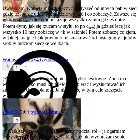
Uwielbiam. Kobieta musi zobaczyć i usłyszeć od innych bab w sieci
gdzie trzeba się udać, jak spedzic wyjazd i co zobaczyć. Zawsze się
wkurwiam jak moja mi pokazuje wszystko zanim gdzieś dotrę.
Potem dymy jak się rzucam w stylu, to po c⁎⁎j ja gdzieś lecę jak
wszystko 10 razy zobaczę w 4k w salonie? Potem zobaczę co zjem,
w jakiej knajpie i jak powinno mi smakować xd Instagramy i jutuby
zrobiły ludziom sieczkę we lbach.
WatluszPierwszy
4 tygodnie temu
1
@Dildorsz
u mnie to akurat nie żona tylko teściowie. Żona ma
wywalone, tylko musi ich telefony odbierać i wysłuchiwać ich
zmieniających się planów. Ja nie muszę w tym całe szczęście
wysłuchiwać.
splash545
★
4 tygodnie temu
4
@WatluszPierwszy
u mnie jest jasny podział ról – ja ogarniam
wszystko i ja decyduje o wszystkim. Już nie wyobrażam sobie