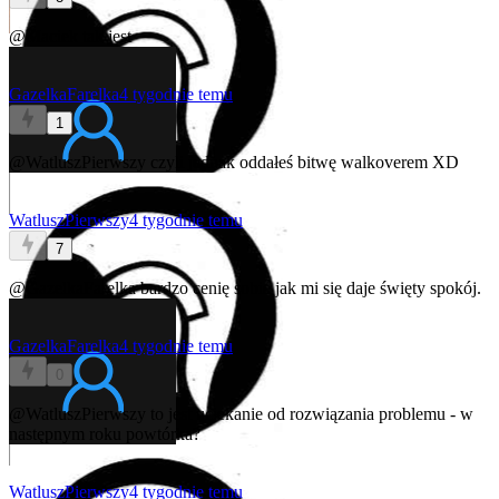
@Maciek
tak jest
GazelkaFarelka
4 tygodnie temu
1
@WatluszPierwszy
czyli jednak oddałeś bitwę walkoverem XD
WatluszPierwszy
4 tygodnie temu
7
@GazelkaFarelka
bardzo cenię sobie jak mi się daje święty spokój.
GazelkaFarelka
4 tygodnie temu
0
@WatluszPierwszy
to jest uciekanie od rozwiązania problemu - w
następnym roku powtórka?
WatluszPierwszy
4 tygodnie temu