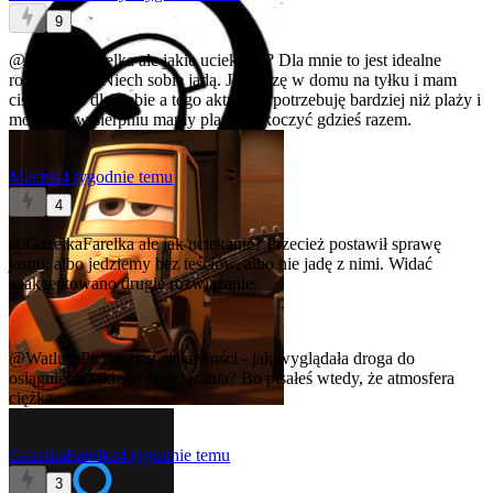
9
@GazelkaFarelka
ale jakie uciekanie? Dla mnie to jest idealne
rozwiązanie. Niech sobie jadą. Ja siedzę w domu na tyłku i mam
ciszę i czas dla siebie a tego aktualnie potrzebuję bardziej niż plaży i
morza. A w sierpniu mamy plan wyskoczyć gdzieś razem.
Maciek
4 tygodnie temu
4
@GazelkaFarelka
ale jak uciekanie? Przecież postawił sprawę
jasno: albo jedziemy bez teściów, albo nie jadę z nimi. Widać
zaakceptowano drugie rozwiązanie.
@WatluszPierwszy
z ciekawości - jak wyglądała droga do
osiągnięcia takiego rozwiązania? Bo pisałeś wtedy, że atmosfera
ciężka.
GazelkaFarelka
4 tygodnie temu
3