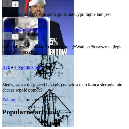
2
@WatluszPierwszy
sam sobie poleć na Cypr. fajnie tam jest
notak
4 tygodnie temu
2
@BoJaProszePaniMamTuPrimaSorta
@WatluszPierwszy
najlepiej
w dniu ich przylotu
Byk
★
4 tygodnie temu
0
Siedzę sam z dd (dzieci i dziady) na wiosce do końca sierpnia, nie
chcesz wpaść pomóc?
Zaloguj się
aby komentować
Popularne artykuły