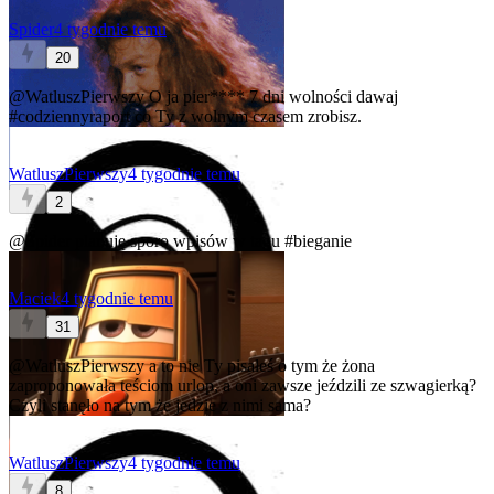
Spider
4 tygodnie temu
20
@WatluszPierwszy
O ja pier**** 7 dni wolności dawaj
#codziennyraport
co Ty z wolnym czasem zrobisz.
WatluszPierwszy
4 tygodnie temu
2
@Spider
planuję sporo wpisów w tagu
#bieganie
Maciek
4 tygodnie temu
31
@WatluszPierwszy
a to nie Ty pisałeś o tym że żona
zaproponowała teściom urlop, a oni zawsze jeździli ze szwagierką?
Czyli stanęło na tym że jedzie z nimi sama?
WatluszPierwszy
4 tygodnie temu
8