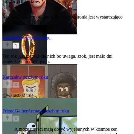
utraconych zysków. *
Nie wstawiam emotikonek, bo liczę że ironia jest wystarczająco
wyraźna.
walus002
w zeszłym roku
1
Ten rok jest kiepski dla nich bo uwaga, szok, jest mało dni
słonecznych i dużo pada.
Karczak
w zeszłym roku
0
@walus002
true
FriendGatherArena
w zeszłym roku
0
A może turyści mają dosyć wyjebanych w kosmos cen