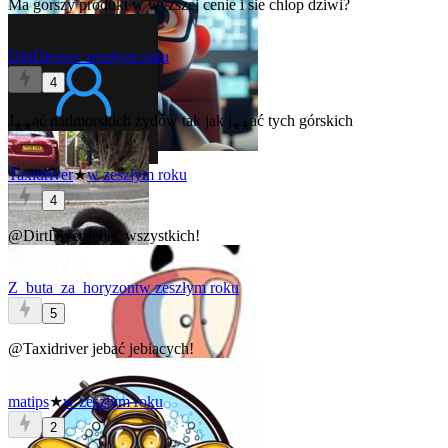
Ma gorszy produkt w wyzszej cenie i sie chlop dziwi?
DirtDiver
w zeszłym roku
4
J⁎⁎ać nadmorskich żydów tak jak j⁎⁎ać tych górskich
Taxidriver
★
w zeszłym roku
4
@DirtDiver
jebac wszystkich!
Z_buta_za_horyzont
w zeszłym roku
5
@Taxidriver
jebać jebiących!
matips
★
w zeszłym roku
2