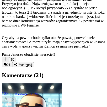
Przyczyn jest dużo. Najważniejsza to nadprodukcja miejsc
noclegowych. (...) Jak kiedyś przypadało 2-3 turystów na jeden
tapczan, to teraz 2-3 tapczany przypadają na jednego turystę. Z roku
na rok to bardziej widoczne. Ilość ludzi jest troszkę mniejsza, jest
bardzo duża konkurencja wczasów zagranicznych." - powiedział w
rozmowie z WP Finanse.
Czy aby na pewno chodzi tylko oto, że powstają nowe hotele,
apartamentowce? A może turyści mają dosyć wyjebanych w kosmos
cen i wolą wypoczywać za granicą za mniejsze pieniądze?
Panie Januszu obudź się wreszcie!!
59
21
Udostępnij
Komentarze (
21
)
100mph
w zeszłym roku
0