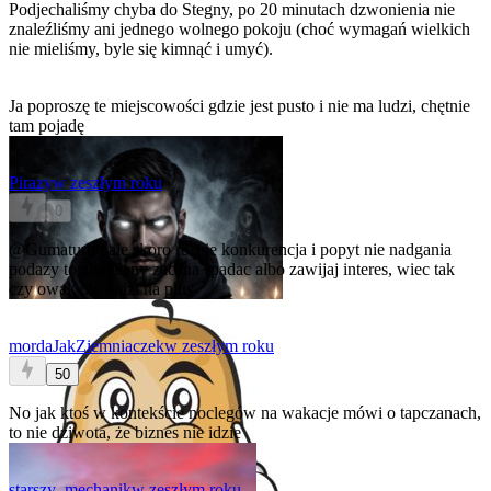
Podjechaliśmy chyba do Stegny, po 20 minutach dzwonienia nie
znaleźliśmy ani jednego wolnego pokoju (choć wymagań wielkich
nie mieliśmy, byle się kimnąć i umyć).
Ja poproszę te miejscowości gdzie jest pusto i nie ma ludzi, chętnie
tam pojadę
Pirazy
w zeszłym roku
0
@Gumaturbo
ale skoro rosnie konkurencja i popyt nie nadgania
podazy to albo ceny zaczna spadac albo zawijaj interes, wiec tak
czy owak dla ludzi na plus
mordaJakZiemniaczek
w zeszłym roku
50
No jak ktoś w kontekście noclegów na wakacje mówi o tapczanach,
to nie dziwota, że biznes nie idzie
starszy_mechanik
w zeszłym roku