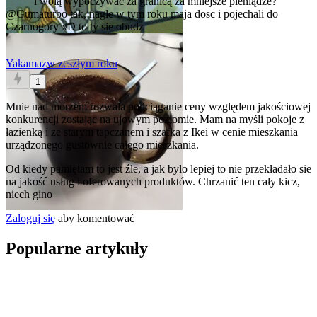
i wolą wypoczywać za granicą za mniejsze pieniądze?
@Gumaturbo
tak, nagle w tym roku maja dosc i pojechali do
Czarnogory xD to ty sie obudz
Yakamaz
w zeszłym roku
1
Mnie nad morzem rozwala podciąganie ceny względem jakościowej
konkurencji zostając na ujowym poziomie. Mam na myśli pokoje z
łazienką i ze starym tapczanem i szafka z Ikei w cenie mieszkania
urządzonego gustownie całego mieszkania.
Od kiedy pamiętam to jest źle, a jak bylo lepiej to nie przekładało sie
na jakość usług i oferowanych produktów. Chrzanić ten cały kicz,
niech gino
Zaloguj się
aby komentować
Popularne artykuły