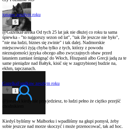
jonas
w zeszłym roku
5
@GazelkaFarelka
Od tych 25 lat jak nie dłużej co roku ta sama
śpiewka - "to najgorszy sezon od lat", "tak źle jeszcze nie było",
"nie ma ludzi, biznes się zwinie" i tak dalej. Nadmorskie
miejscowości żyją chyba tylko z tych, którzy z powodu
nieznajomości języka obcego albo zwyczajnych obaw przed
lataniem zamiast śmignąć do Włoch, Hiszpanii albo Grecji jadą za te
same pieniądze nad Bałtyk, kisić się w zagrzybionej budzie na,
ekhm, tapczanach.
GazelkaFarelka
w zeszłym roku
1
@jonas
A kiedy nie przyjedziesz, to ludzi pełno że ciężko przejść
chodnikiem
Kiedyś byliśmy w Malborku i wpadliśmy na głupi pomysł, żeby
sobie jeszcze nad morze skoczyć i może przenocować, tak ad hoc.