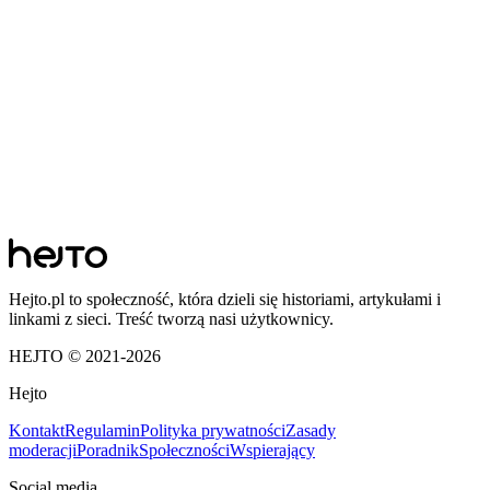
Hejto.pl to społeczność, która dzieli się historiami, artykułami i
linkami z sieci. Treść tworzą nasi użytkownicy.
HEJTO © 2021-
2026
Hejto
Kontakt
Regulamin
Polityka prywatności
Zasady
moderacji
Poradnik
Społeczności
Wspierający
Social media