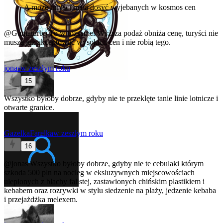
A może turyści mają dosyć wyjebanych w kosmos cen
@Gumaturbo
To w tożsame. Wyższa podaż obniża cenę, turyści nie
muszą już akceptować wysokich cen i nie robią tego.
jonas
w zeszłym roku
15
Wszystko byłoby dobrze, gdyby nie te przeklęte tanie linie lotnicze i
otwarte granice.
GazelkaFarelka
w zeszłym roku
16
@jonas
Wszystko byłoby dobrze, gdyby nie te cebulaki którym
szkoda 500 pln na nocleg w eksluzywnych miejscowościach
ulepionych z blachy falistej, zastawionych chińskim plastikiem i
kebabem oraz rozrywki w stylu siedzenie na plaży, jedzenie kebaba
i przejażdżka melexem.