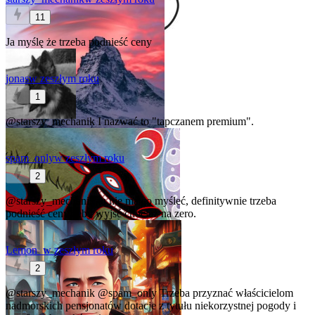
11
Ja myślę że trzeba podnieść ceny
jonas
w zeszłym roku
1
@starszy_mechanik
I nazwać to "tapczanem premium".
spam_only
w zeszłym roku
2
@starszy_mechanik
tu nie ma co myśleć, definitywnie trzeba
podnieść ceny żeby wyjść chociaż na zero.
Lemon_
w zeszłym roku
2
@starszy_mechanik
@spam_only
Trzeba przyznać właścicielom
nadmorskich pensjonatów dotacje z tytułu niekorzystnej pogody i