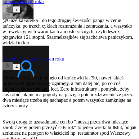
jonas
w zeszłym roku
7
@GazelkaFarelka
I do tego drugiej świeżości panga w cenie
tuńczyka, po trzech cyklach rozmrażania i zamrażania, a wszystko
w rewelacyjnych warunkach atmosferycznych, czyli deszcz,
pizgawica i 21 stopni. Szarmelszejków się zachciewa paniczykom,
widział to kto.
GazelkaFarelka
w zeszłym roku
4
@jonas
Serio, 25 lat minęło od końcówki lat '90, nawet jakieś
powiatowe pipidówy się ogarnęły, a tam dalej nic, po co coś
zmieniać skoro pieniądz leci. Zero infrastruktury i pomysłu, żeby
coś robić jak nie ma pogody na plażę, a potem zdziwienie że przez
dwa miesiące trzeba się nachapać a potem wszystko zamknięte na
cztery spusty.
Swoją drogą to uzasadnianie cen bo "muszą przez dwa miesiące
zarobić żeby potem przeżyć cały rok" to jeden wielki bullshit, bo jak
zerkniesz na paragon to właściciel np. restaurator spod Warszawy
czy Poznania XD