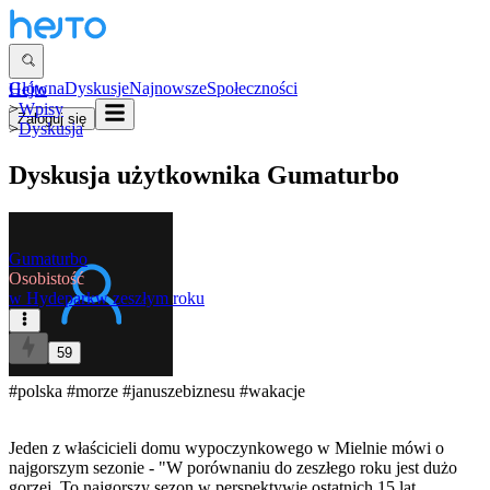
Główna
Dyskusje
Najnowsze
Społeczności
Hejto
>
Wpisy
Zaloguj się
>
Dyskusja
Dyskusja użytkownika
Gumaturbo
Gumaturbo
Osobistość
w
Hydepark
w zeszłym roku
59
#polska
#morze
#januszebiznesu
#wakacje
Jeden z właścicieli domu wypoczynkowego w Mielnie mówi o
najgorszym sezonie - "W porównaniu do zeszłego roku jest dużo
gorzej. To najgorszy sezon w perspektywie ostatnich 15 lat.