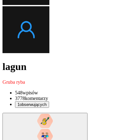
lagun
Gruba ryba
548
wpisów
3778
komentarzy
1
obserwujących