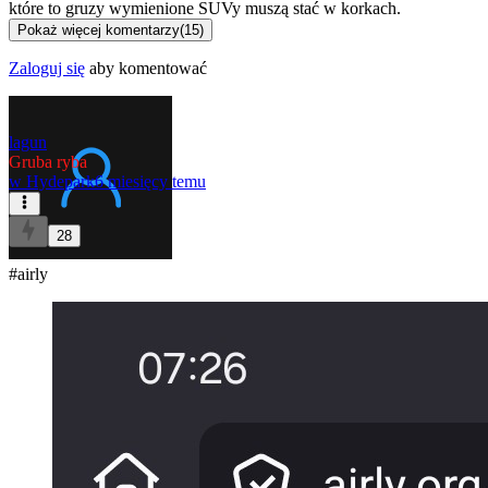
które to gruzy wymienione SUVy muszą stać w korkach.
Pokaż więcej komentarzy
(
15
)
Zaloguj się
aby komentować
lagun
Gruba ryba
w
Hydepark
6 miesięcy temu
28
#airly