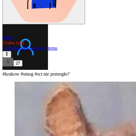
lagun
Gruba ryba
w
Hydepark
6 miesięcy temu
27
#krakow
#smog
#sct
nie pomogło?