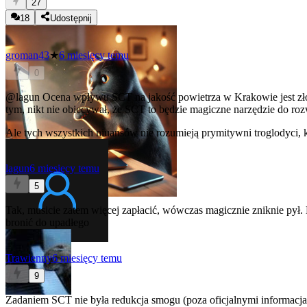
27
18
Udostępnij
groman43
★
6 miesięcy temu
0
@lagun
Ocena wpływu SCT na jakość powietrza w Krakowie jest złoż
tym, nikt nie obiecywał, że SCT to będzie magiczne narzędzie do r
Ale tych wszystkich niuansów nie rozumieją prymitywni troglodyci, k
lagun
6 miesięcy temu
5
Tak, musicie zatem więcej zapłacić, wówczas magicznie zniknie pył. D
bronić do upadłego
Trawienny
6 miesięcy temu
9
Zadaniem SCT nie była redukcja smogu (poza oficjalnymi informacjam