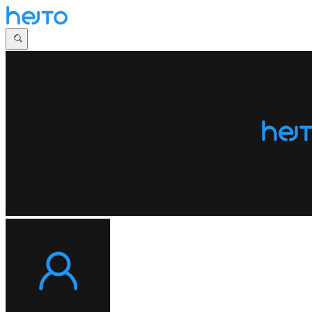
Główna
Dyskusje
Najnowsze
Społeczności
Zaloguj się