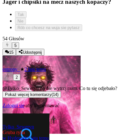
Jager i chipsiki na mecz naszych kopaczy?
Tak
Nie
Rób co chcesz na wuja sie pytasz
54 Głosów
5
15
Udostępnij
entropy_
★
2 lata temu
2
@Tylko_Seweryn
no nie wytrzymam. Co tu się odjebało?
Pokaż więcej komentarzy
(
14
)
Zaloguj się
aby komentować
Tylko_Seweryn
Gruba ryba
w
Hydepark
2 lata temu