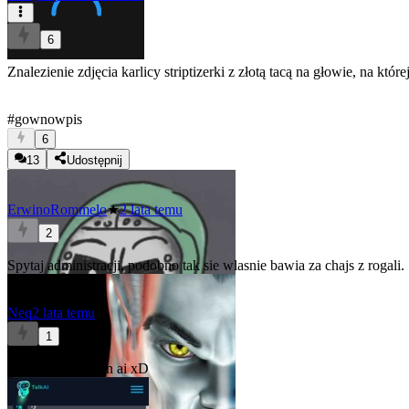
6
Znalezienie zdjęcia karlicy striptizerki z złotą tacą na głowie, na któ
#gownowpis
6
13
Udostępnij
ErwinoRommelo
★
2 lata temu
2
Spytaj administracji, podobno tak sie wlasnie bawia za chajs z rogali.
Neq
2 lata temu
1
@Tylko_Seweryn
ai xD