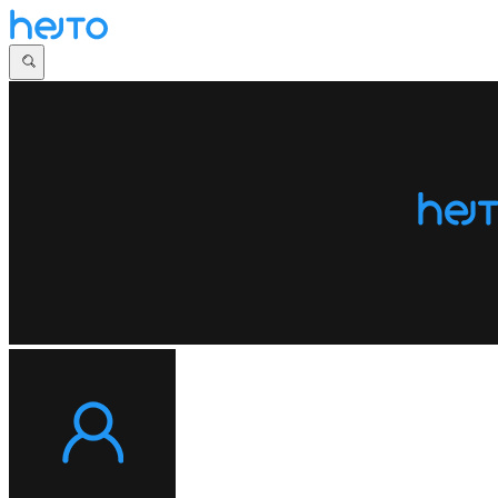
Główna
Dyskusje
Najnowsze
Społeczności
Zaloguj się