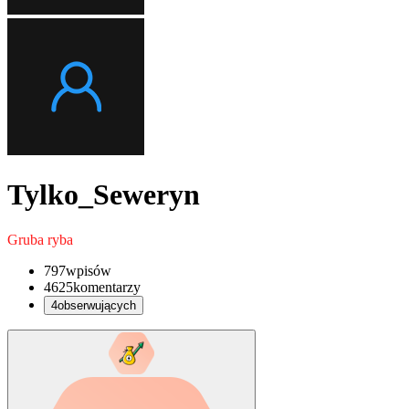
Tylko_Seweryn
Gruba ryba
797
wpisów
4625
komentarzy
4
obserwujących