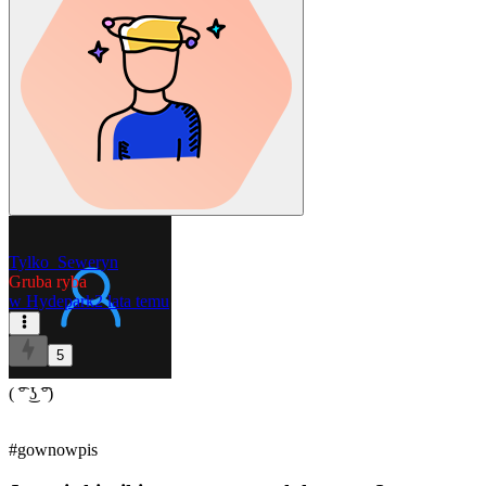
Tylko_Seweryn
Gruba ryba
w
Hydepark
2 lata temu
5
( ͡° ͜ʖ ͡°)
#gownowpis