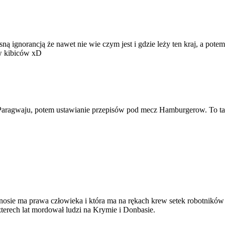
ną ignorancją że nawet nie wie czym jest i gdzie leży ten kraj, a pote
ów kibiców xD
aragwaju, potem ustawianie przepisów pod mecz Hamburgerow. To tak
sie ma prawa człowieka i która ma na rękach krew setek robotników z 
zterech lat mordował ludzi na Krymie i Donbasie.