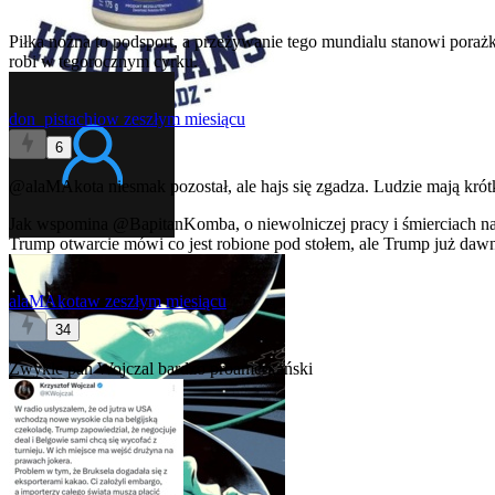
Piłka nożna to podsport, a przeżywanie tego mundialu stanowi porażkę
robi w tegorocznym cyrku.
don_pistachio
w zeszłym miesiącu
6
@alaMAkota
niesmak pozostał, ale hajs się zgadza. Ludzie mają krót
Jak wspomina
@BapitanKomba
, o niewolniczej pracy i śmierciach 
Trump otwarcie mówi co jest robione pod stołem, ale Trump już dawn
alaMAkota
w zeszłym miesiącu
34
Zwykle pan Wojczal bardzo proamerkański