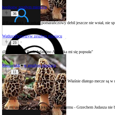
boolion
w zeszłym miesiącu
36
@Ragnarokk
poczekaj, pomarańczowy debil jeszcze nie wstał, nie sp
WatluszPierwszy
w zeszłym miesiącu
23
@Ragnarokk
"Panie Infantino Ameryka mi się popsuła"
Ragnarokk
★
w zeszłym miesiącu
11
@boolion
Tam jest inna strefa czasowa. Właśnie dlatego mecze są w
@WatluszPierwszy
Tak mi się przypomniał tekst z Narrenturmu - Grzechem Judasza nie był