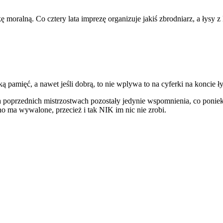
 moralną. Co cztery lata imprezę organizuje jakiś zbrodniarz, a łysy z
ką pamięć, a nawet jeśli dobrą, to nie wplywa to na cyferki na koncie ł
na poprzednich mistrzostwach pozostały jedynie wspomnienia, co poniekt
o ma wywalone, przecież i tak NIK im nic nie zrobi.