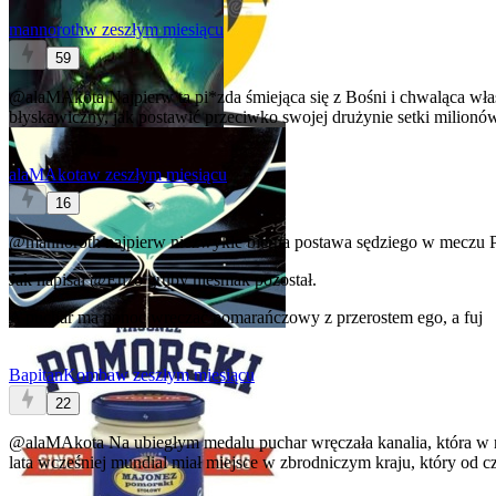
mannoroth
w zeszłym miesiącu
59
@alaMAkota
Najpierw ta pi*zda śmiejąca się z Bośni i chwaląca włas
błyskawiczny, jak postawić przeciwko swojej drużynie setki milion
alaMAkota
w zeszłym miesiącu
16
@mannoroth
najpierw niezwykle bierna postawa sędziego w meczu P
Jak napisał
@Enzo
gruby niesmak pozostał.
A puchar ma ponoc wręczać pomarańczowy z przerostem ego, a fuj
BapitanKomba
w zeszłym miesiącu
22
@alaMAkota
Na ubiegłym medalu puchar wręczała kanalia, która w no
lata wcześniej mundial miał miejsce w zbrodniczym kraju, który od c