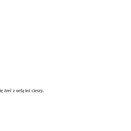
ię żreć z uefą też cieszy.