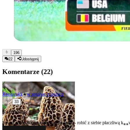
196
22
Udostępnij
Komentarze (
22
)
Ragnarokk
★
w zeszłym miesiącu
33
@alaMAkota
Już od wszystkiego innego abstrahując - robić z siebie płaczliwą k⁎⁎