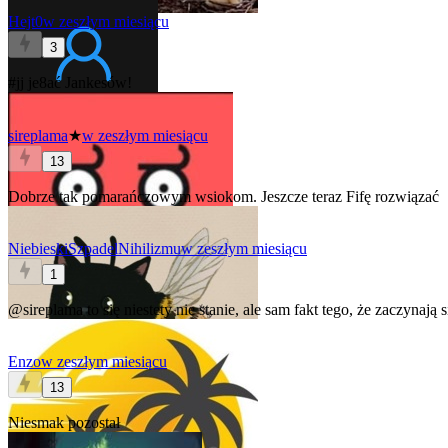
Hejt0
w zeszłym miesiącu
3
#jj
je8ać Jankesów!
sireplama
★
w zeszłym miesiącu
13
Dobrze tak pomarańczowym wsiokom. Jeszcze teraz Fifę rozwiązać
NiebieskiSzpadelNihilizmu
w zeszłym miesiącu
1
@sireplama
to się niestety nie stanie, ale sam fakt tego, że zaczynają s
Enzo
w zeszłym miesiącu
13
Niesmak pozostał