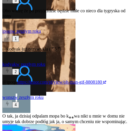
5
Oho widzę że po przyjeździe będzie małe co nieco dla tygryska od
żony
ipoqi
w zeszłym roku
1
@kodyak
już przywykła ( ͡° ʖ̯ ͡°)
kodyak
w zeszłym roku
2
@ipoqi
https://tenor.com/pl/view/oh-man-gif-8808180
wonsz
w zeszłym roku
4
O tak, ja dzisiaj odpalam mopa bo k⁎⁎wa nikt u mnie w domu nie
umyje tak dobrze podłóg jak ja, o samym chceniu nie wspominając.