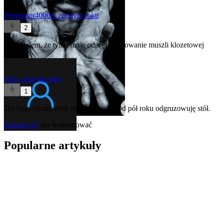
Penetrator4000
w zeszłym roku
2
A myślałem, że tylko mnie odpręża pucowanie muszli klozetowej
🫶🤌
fsd
w zeszłym roku
1
Też bym chciał, żeby mi się chciało. Od pół roku odgruzowuję stół.
Zaloguj się
aby komentować
Popularne artykuły