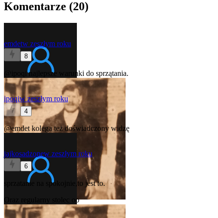
Komentarze (
20
)
emdet
w zeszłym roku
8
@ipoqi
najlepsze warunki do sprzątania.
ipoqi
w zeszłym roku
4
@emdet
kolega też doświadczony widzę
jajkosadzone
w zeszłym roku
6
sprzatanie na spokojnie,to jest to.
Oraz regularny stolec oo