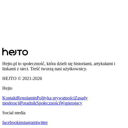
Hejto.pl to społeczność, która dzieli się historiami, artykułami i
linkami z sieci. Treść tworzą nasi użytkownicy.
HEJTO © 2021-
2026
Hejto
Kontakt
Regulamin
Polityka prywatności
Zasady
moderacji
Poradnik
Społeczności
Wspierający
Social media
facebook
instagram
twitter