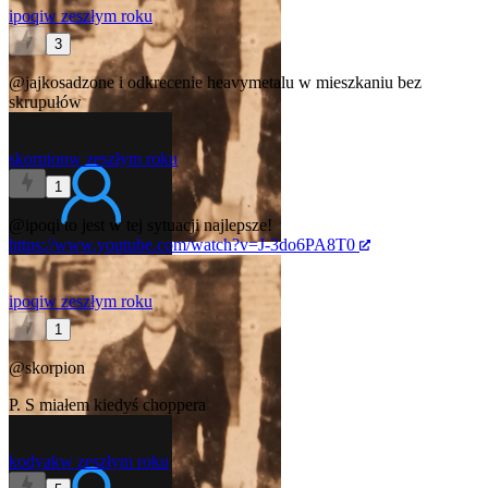
ipoqi
w zeszłym roku
3
@jajkosadzone
i odkrecenie heavymetalu w mieszkaniu bez
skrupułów
skorpion
w zeszłym roku
1
@ipoqi
to jest w tej sytuacji najlepsze!
https://www.youtube.com/watch?v=J-3do6PA8T0
ipoqi
w zeszłym roku
1
@skorpion
P. S miałem kiedyś choppera
kodyak
w zeszłym roku