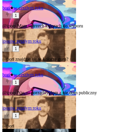
bori
★
w zeszłym roku
1
@ipoqi
Mam w trzech kolorach do wyboru
ipoqi
w zeszłym roku
1
@bori
znajdzie się w kolorze guru?
bori
★
w zeszłym roku
1
@ipoqi
Nie, to porządny dom a nie dom publiczny
ipoqi
w zeszłym roku
1
@bori