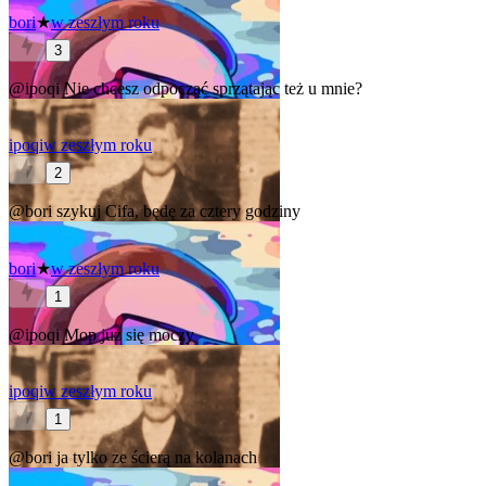
bori
★
w zeszłym roku
3
@ipoqi
Nie chcesz odpocząć sprzątając też u mnie?
ipoqi
w zeszłym roku
2
@bori
szykuj Cifa, będę za cztery godziny
bori
★
w zeszłym roku
1
@ipoqi
Mop już się moczy
ipoqi
w zeszłym roku
1
@bori
ja tylko ze ścierą na kolanach