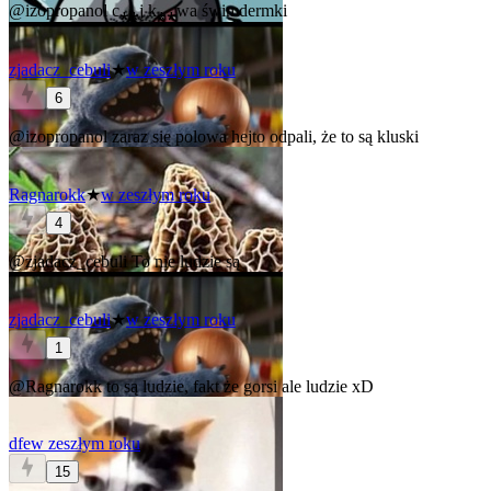
@izopropanol
c⁎⁎j k⁎⁎wa świmdermki
zjadacz_cebuli
★
w zeszłym roku
6
@izopropanol
zaraz się polowa hejto odpali, że to są kluski
Ragnarokk
★
w zeszłym roku
4
@zjadacz_cebuli
To nie ludzie są
zjadacz_cebuli
★
w zeszłym roku
1
@Ragnarokk
to są ludzie, fakt że gorsi ale ludzie xD
dfe
w zeszłym roku
15