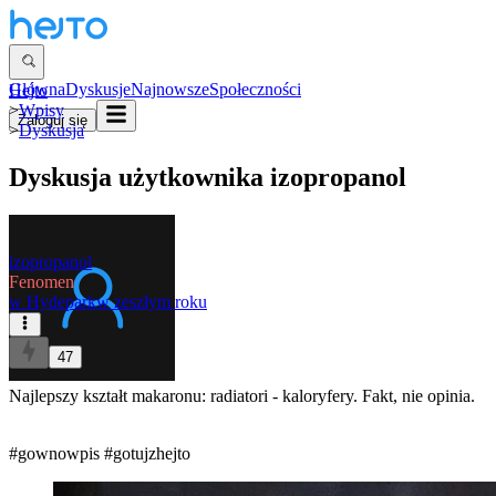
Główna
Dyskusje
Najnowsze
Społeczności
Hejto
>
Wpisy
Zaloguj się
>
Dyskusja
Dyskusja użytkownika
izopropanol
izopropanol
Fenomen
w
Hydepark
w zeszłym roku
47
Najlepszy kształt makaronu: radiatori - kaloryfery. Fakt, nie opinia.
#gownowpis
#gotujzhejto