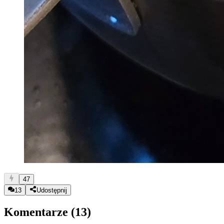
47
13
Udostępnij
Komentarze (
13
)