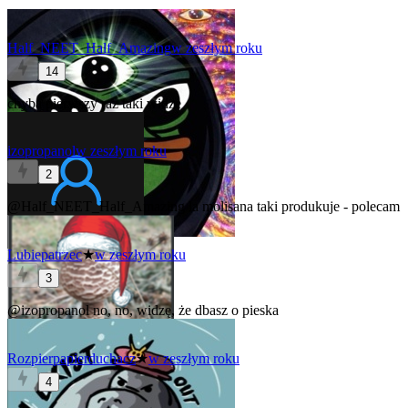
Half_NEET_Half_Amazing
w zeszłym roku
14
chyba pierwszy raz taki widzę
izopropanol
w zeszłym roku
2
@Half_NEET_Half_Amazing
la molisana taki produkuje - polecam
Lubiepatrzec
★
w zeszłym roku
3
@izopropanol
no, no, widzę, że dbasz o pieska
Rozpierpapierduchacz
★
w zeszłym roku
4