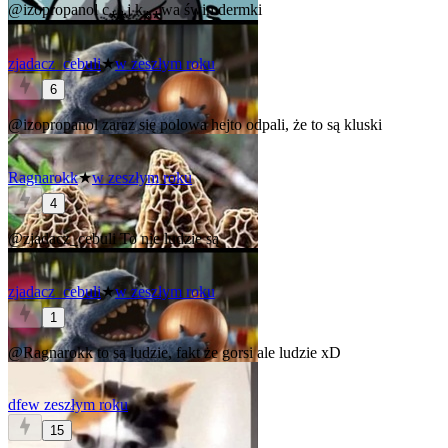
@izopropanol
c⁎⁎j k⁎⁎wa świmdermki
zjadacz_cebuli
★
w zeszłym roku
6
@izopropanol
zaraz się polowa hejto odpali, że to są kluski
Ragnarokk
★
w zeszłym roku
4
@zjadacz_cebuli
To nie ludzie są
zjadacz_cebuli
★
w zeszłym roku
1
@Ragnarokk
to są ludzie, fakt że gorsi ale ludzie xD
dfe
w zeszłym roku
15