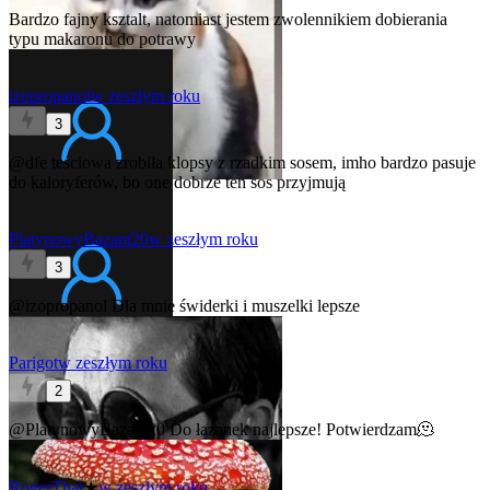
Bardzo fajny ksztalt, natomiast jestem zwolennikiem dobierania
typu makaronu do potrawy
izopropanol
w zeszłym roku
3
@dfe
teściowa zrobiła klopsy z rzadkim sosem, imho bardzo pasuje
do kaloryferów, bo one dobrze ten sos przyjmują
PlatynowyBazant20
w zeszłym roku
3
@izopropanol
Dla mnie świderki i muszelki lepsze
Parigot
w zeszłym roku
2
@PlatynowyBazant20
Do łazanek najlepsze! Potwierdzam🫠
RogerThat
★
w zeszłym roku