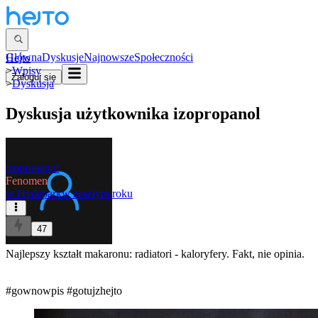
Główna
Dyskusje
Najnowsze
Społeczności
Hejto
>
Wpisy
Zaloguj się
>
Dyskusja
Dyskusja użytkownika
izopropanol
izopropanol
Fenomen
w
Hydepark
w zeszłym roku
47
Najlepszy kształt makaronu: radiatori - kaloryfery. Fakt, nie opinia.
#gownowpis
#gotujzhejto