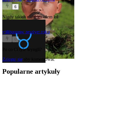
6
Nigdy takich nie widziałem lol
ytilibuuun
w zeszłym roku
0
Po co Ci tyle wyngli?
Zaloguj się
aby komentować
Popularne artykuły