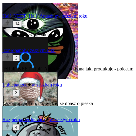
Half_NEET_Half_Amazing
w zeszłym roku
14
chyba pierwszy raz taki widzę
izopropanol
w zeszłym roku
2
@Half_NEET_Half_Amazing
la molisana taki produkuje - polecam
Lubiepatrzec
★
w zeszłym roku
3
@izopropanol
no, no, widzę, że dbasz o pieska
Rozpierpapierduchacz
★
w zeszłym roku
4