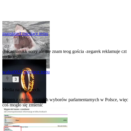
manstain
3 miesiące temu
0
@Ragnarokk
sorry ale nie znam teog gościa -zegarek reklamuje czt
co to jest?
walus002
3 miesiące temu
3
Media na Węgrzech.
Screen z okolic ostatnich wyborów parlamentarnych w Polsce, więc
coś mogło się zmienić