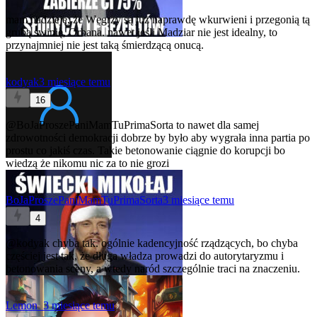
mam nadzieję, że Węgrzy są już naprawdę wkurwieni i przegonią tą
grubą świnię, Orbana. nawet jeśli Madziar nie jest idealny, to
przynajmniej nie jest taką śmierdzącą onucą.
kodyak
3 miesiące temu
16
@BoJaProszePaniMamTuPrimaSorta
to nawet dla samej
zdrowotności demokracji dobrze by było aby wygrała inna partia po
prostu co jakiś czas. Takie betonowanie ciągnie do korupcji bo
wiedzą że nikomu nic za to nie grozi
BoJaProszePaniMamTuPrimaSorta
3 miesiące temu
4
@kodyak
chyba tak. ogólnie kadencyjność rządzących, bo chyba
częściej jest tak, że długa władza prowadzi do autorytaryzmu i
betonowania sceny, a wtedy naród szczególnie traci na znaczeniu.
Lemon_
3 miesiące temu