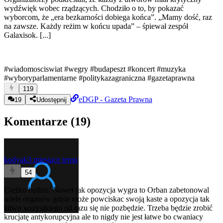
wydźwięk wobec rządzących. Chodziło o to, by pokazać
wyborcom, że „era bezkarności dobiega końca”. „Mamy dość, raz
na zawsze. Każdy reżim w końcu upada” – śpiewał zespół
Galaxisok. [...]
#wiadomosciswiat
#wegry
#budapeszt
#koncert
#muzyka
#wyboryparlamentarne
#politykazagraniczna
#gazetaprawna
119
eDGP - Gazeta Prawna
19
Udostępnij
Komentarze (
19
)
kodyak
3 miesiące temu
54
Ciężko będzie. Nawet jak opozycja wygra to Orban zabetonowal
wiele organów gdzie może powciskac swoją kaste a opozycja tak
łatwo wszystkiego od razu się nie pozbędzie. Trzeba będzie zrobić
krucjatę antykorupcyjna ale to nigdy nie jest łatwe bo cwaniacy