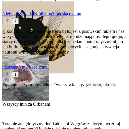
NiebieskiSzpadelNihilizmu
3 miesiące temu
7
@kodyak
to jest dokładnie to co było/jest z pisowskim rakiem i nas-
wszystko rozjebane i zabetonowane, młodzi mają dość tego gnoju, a
starzy dadzą się pokroić za debila z zapędami autokratycznymi, bo
ten burknie jakieś słowa-klucze, po których następuje aktywacja
neuronu w mózgu prawackiej małpy
manstain
3 miesiące temu
1
To ichjniejszy odpowiednik "warszawki" cyz jak to się określa.
Wszyscy inin za Orbanem!
Totalnie anegdotyczny doód ale na 4 Węgrów z którymi wczoraj
jarałem (Syndney)3 będzie właśnie na niego głosowało.