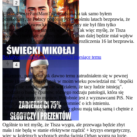
2
@BoJaProszePaniMamTuPrimaSorta
Ja tak samo byłem
przekonany, że Polacy pogonią PiS po ośmiu latach bezprawia, że
nie wybiorą Nawrockiego, ale to niestety nie był film tylko
prawdziwe życie, a tam zło wygrywa. Tak więc myślę, że Tisza
wygra wybory, ale nie decydująco i Orban dalej będzie miał wpływ
na politykę na Węgrzech i uniemożliwi rozliczenia 16 lat bezprawia.
BoJaProszePaniMamTuPrimaSorta
3 miesiące temu
4
@Lemon_
pamiętam jak dawno temu zatrudniałem się w pewnej
firmie i tam pewien chłopak w moim wieku powiedział mi: "dopóki
się tutaj nie zatrudniłem nie widziałem, że tacy ludzie istnieją".
Chodziło o bandę ćpunów, różnego rodzaju patologii, która się
przejawiała przez to miejsce. Podobnie jest z wyznawcami PiS. Nie
mamy z nimi kontaktu, łatwo zapomnieć o ich istnieniu.
Alternatywna rzeczywistość. A siłę głosu mają taką samą i chętnie z
niej korzystają.
Ogólnie to też myślę, że Tisza wygra, ale przewaga będzie zbyt
mała i nie będą w stanie efektywne rządzić + kryzys energetyczny,
więc w kolejnych wyborach gruba świnia Orban wygra na luzie.