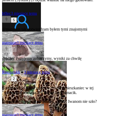
b0lec
3 miesiące temu
5
@manstain
tak potwierdzam byłem tymi znajomymi
manstain
3 miesiące temu
0
@b0lec
Pozyjemy zobaczymy, wyniki za chwilę
Ragnarokk
★
3 miesiące temu
2
@manstain
W kraju gdzie co czwarty mieszkaniec w tej
"warszafce" mieszka. To troche inny temacik.
Dawno nic o wojnie nie pisaleś, czyzby Iwanom nie szło?
manstain
3 miesiące temu