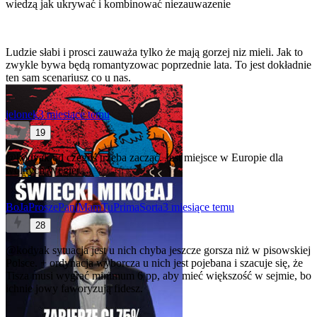
wiedzą jak ukrywać i kombinować niezauwazenie
Ludzie słabi i prosci zauważa tylko że mają gorzej niz mieli. Jak to
zwykle bywa będą romantyzowac poprzednie lata. To jest dokładnie
ten sam scenariusz co u nas.
jelonek
3 miesiące temu
19
@kodyak
od czegoś trzeba zacząć. Jest miejsce w Europie dla
wolnych Węgier.
BoJaProszePaniMamTuPrimaSorta
3 miesiące temu
28
@kodyak
sytuacja jest u nich chyba jeszcze gorsza niż w pisowskiej
Polsce. + ordynacja wyborcza u nich jest pojebana i szacuje się, że
Tisza musi wygrać minimum 6 pp, aby mieć większość w sejmie, bo
ichnie jowy faworyzują fidesz.