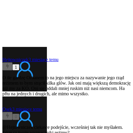
Hejtowniczek
3 miesiące temu
1
O ile gardzę Orbanem to na jego miejscu za nazywanie jego rząd
reżimem to bym strącił kilka glów. Jak oni mają większą demokrację
niż my za KO. Oni się oddali mniej ruskim niż nasi niemcom. Ha
pftu na jednych i drugich, ale mimo wszystko.
Qsek
3 miesiące temu
0
@Hejtowniczek
ciekawe podejście, wcześniej tak nie myślałem.
Jakie są twoje wyznaczniki reżimu?