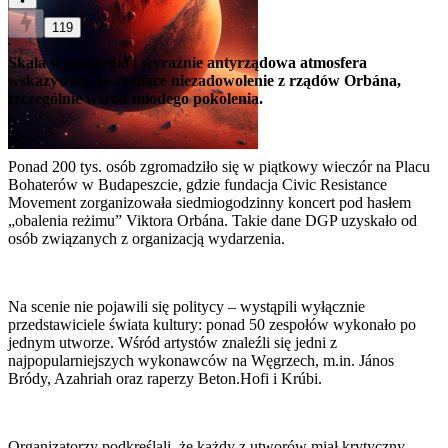
119
Skala wydarzenia i wyraźnie antyrządowa atmosfera
wskazywały na rosnące niezadowolenie z rządów Orbána,
szczególnie wśród młodego pokolenia.
Ponad 200 tys. osób zgromadziło się w piątkowy wieczór na Placu
Bohaterów w Budapeszcie, gdzie fundacja Civic Resistance
Movement zorganizowała siedmiogodzinny koncert pod hasłem
„obalenia reżimu” Viktora Orbána. Takie dane DGP uzyskało od
osób związanych z organizacją wydarzenia.
Na scenie nie pojawili się politycy – wystąpili wyłącznie
przedstawiciele świata kultury: ponad 50 zespołów wykonało po
jednym utworze. Wśród artystów znaleźli się jedni z
najpopularniejszych wykonawców na Węgrzech, m.in. János
Bródy, Azahriah oraz raperzy Beton.Hofi i Krúbi.
Organizatorzy podkreślali, że każdy z utworów miał krytyczny