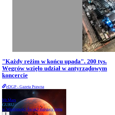
"Każdy reżim w końcu upada". 200 tys.
Węgrów wzięło udział w antyrządowym
koncercie
eDGP - Gazeta Prawna
Mr.Mars
GURU
w
Wiadomości Świat
3 miesiące temu