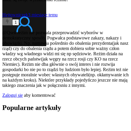
Hejtowniczek
3 miesiące temu
1
@Qsek
reżim nie pozwala przeprowadzić wyborów w
demokratyczny sposób. Pogwałca podstawowe zakazy, nakazy i
obowiązki. Np. namawia pośrednio do obalenia prezydenta(jak nasz
rząd) czy do obalenia rządu a potem dobiera sobie ważny człon
władzy wg władnego widzi mi się np sędziowie. Reżim działa na
rzecz obcych państw(jak węgry na rzrcz rosji czy KO na rzecz
Niemiec). Reżim nie dba głównie o swój interes i nie rozwija
gospodarki bo nie po to rządzi by ludziom było lepiej. Reżim też nie
postępuje moralnie wobec własnych obywateli(np. okłamywanie ich
na każdym kroku). Niektóre przykłady pojedyńczo jeszcze nie mają
takiego znaczenia jak w połączsniu z innymi.
Zaloguj się
aby komentować
Popularne artykuły