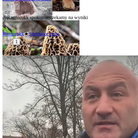
0
@Ragnarokk
spokojnie czekamy na wyniki
Ragnarokk
★
3 miesiące temu
1
@manstain