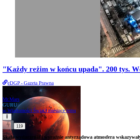
"Każdy reżim w końcu upada". 200 tys. W
eDGP - Gazeta Prawna
Mr.Mars
GURU
w
Wiadomości Świat
3 miesiące temu
119
Skala wydarzenia i wyraźnie antyrządowa atmosfera wskazywały