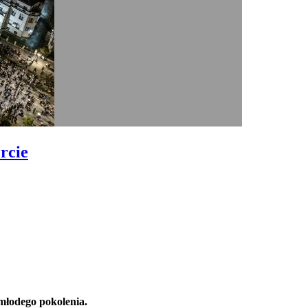
rcie
młodego pokolenia.