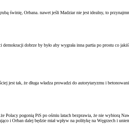
bą świnię, Orbana. nawet jeśli Madziar nie jest idealny, to przynajmni
 demokracji dobrze by było aby wygrała inna partia po prostu co jaki
iej jest tak, że długa władza prowadzi do autorytaryzmu i betonowania
e Polacy pogonią PiS po ośmiu latach bezprawia, że nie wybiorą Nawro
ąco i Orban dalej będzie miał wpływ na politykę na Węgrzech i uniemo