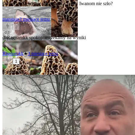
Dawno nic o wojnie nie pisaleś, czyzby Iwanom nie szło?
manstain
3 miesiące temu
0
@Ragnarokk
spokojnie czekamy na wyniki
Ragnarokk
★
3 miesiące temu
1
@manstain