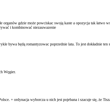
 organów gdzie może powciskac swoją kaste a opozycja tak łatwo wszy
 ukrywać i kombinować niezauwazenie
 zwykle bywa będą romantyzowac poprzednie lata. To jest dokładnie ten 
ch Węgier.
 Polsce. + ordynacja wyborcza u nich jest pojebana i szacuje się, że 