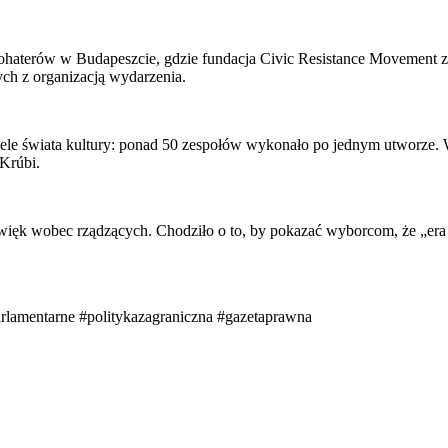
Bohaterów w Budapeszcie, gdzie fundacja Civic Resistance Movement 
ch z organizacją wydarzenia.
iciele świata kultury: ponad 50 zespołów wykonało po jednym utworze.
 Krúbi.
źwięk wobec rządzących. Chodziło o to, by pokazać wyborcom, że „er
rlamentarne
#politykazagraniczna
#gazetaprawna