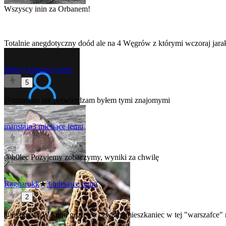
Wszyscy inin za Orbanem!
Totalnie anegdotyczny doód ale na 4 Węgrów z którymi wczoraj jara
b0lec
3 miesiące temu
5
@manstain
tak potwierdzam byłem tymi znajomymi
manstain
3 miesiące temu
0
@b0lec
Pozyjemy zobaczymy, wyniki za chwilę
Ragnarokk
★
3 miesiące temu
2
@manstain
W kraju gdzie co czwarty mieszkaniec w tej "warszafce" 