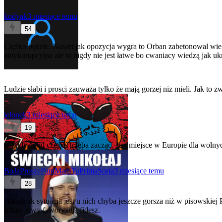
kodyak
3 miesiące temu
54
Ciężko będzie. Nawet jak opozycja wygra to Orban zabetonowal wiele
antykorupcyjna ale to nigdy nie jest łatwe bo cwaniacy wiedzą jak
Ludzie słabi i prosci zauważa tylko że mają gorzej niz mieli. Jak to
jelonek
3 miesiące temu
19
@kodyak
od czegoś trzeba zacząć. Jest miejsce w Europie dla wolny
BoJaProszePaniMamTuPrimaSorta
3 miesiące temu
28
@kodyak
sytuacja jest u nich chyba jeszcze gorsza niż w pisowskiej
ichnie jowy faworyzują fidesz.