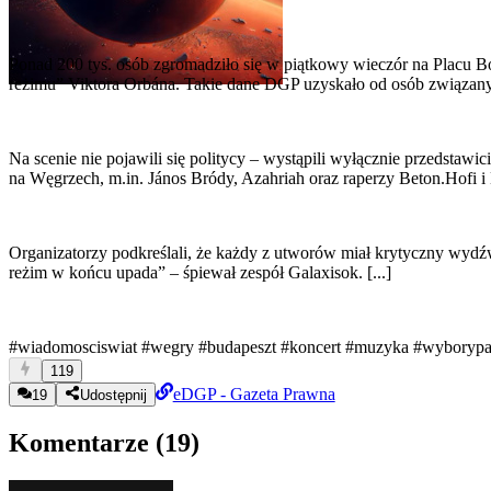
Ponad 200 tys. osób zgromadziło się w piątkowy wieczór na Placu 
reżimu” Viktora Orbána. Takie dane DGP uzyskało od osób związany
Na scenie nie pojawili się politycy – wystąpili wyłącznie przedstaw
na Węgrzech, m.in. János Bródy, Azahriah oraz raperzy Beton.Hofi i
Organizatorzy podkreślali, że każdy z utworów miał krytyczny wyd
reżim w końcu upada” – śpiewał zespół Galaxisok. [...]
#wiadomosciswiat
#wegry
#budapeszt
#koncert
#muzyka
#wyborypa
119
eDGP - Gazeta Prawna
19
Udostępnij
Komentarze (
19
)