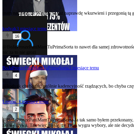
mam nadzieję, że Węgrzy są już naprawdę wkurwieni i przegonią tą gru
kodyak
3 miesiące temu
16
@BoJaProszePaniMamTuPrimaSorta
to nawet dla samej zdrowotności
nic za to nie grozi
BoJaProszePaniMamTuPrimaSorta
3 miesiące temu
4
@kodyak
chyba tak. ogólnie kadencyjność rządzących, bo chyba częśc
Lemon_
3 miesiące temu
2
@BoJaProszePaniMamTuPrimaSorta
Ja tak samo byłem przekonany, ż
zło wygrywa. Tak więc myślę, że Tisza wygra wybory, ale nie decyduj