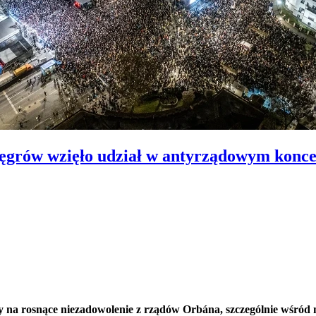
ęgrów wzięło udział w antyrządowym konce
 na rosnące niezadowolenie z rządów Orbána, szczególnie wśród 