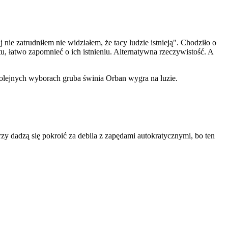
ie zatrudniłem nie widziałem, że tacy ludzie istnieją". Chodziło o
u, łatwo zapomnieć o ich istnieniu. Alternatywna rzeczywistość. A
 kolejnych wyborach gruba świnia Orban wygra na luzie.
rzy dadzą się pokroić za debila z zapędami autokratycznymi, bo ten