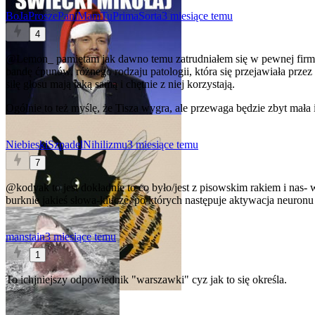
BoJaProszePaniMamTuPrimaSorta
3 miesiące temu
4
@Lemon_
pamiętam jak dawno temu zatrudniałem się w pewnej firmie 
bandę ćpunów, różnego rodzaju patologii, która się przejawiała prze
siłę głosu mają taką samą i chętnie z niej korzystają.
Ogólnie to też myślę, że Tisza wygra, ale przewaga będzie zbyt mała
NiebieskiSzpadelNihilizmu
3 miesiące temu
7
@kodyak
to jest dokładnie to co było/jest z pisowskim rakiem i nas-
burknie jakieś słowa-klucze, po których następuje aktywacja neuro
manstain
3 miesiące temu
1
To ichjniejszy odpowiednik "warszawki" cyz jak to się określa.