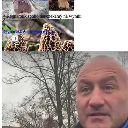
0
@Ragnarokk
spokojnie czekamy na wyniki
Ragnarokk
★
3 miesiące temu
1
@manstain