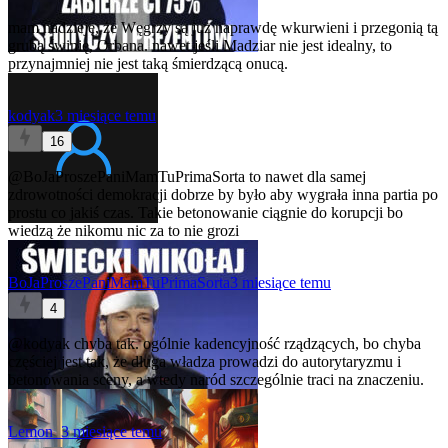
mam nadzieję, że Węgrzy są już naprawdę wkurwieni i przegonią tą
grubą świnię, Orbana. nawet jeśli Madziar nie jest idealny, to
przynajmniej nie jest taką śmierdzącą onucą.
kodyak
3 miesiące temu
16
@BoJaProszePaniMamTuPrimaSorta
to nawet dla samej
zdrowotności demokracji dobrze by było aby wygrała inna partia po
prostu co jakiś czas. Takie betonowanie ciągnie do korupcji bo
wiedzą że nikomu nic za to nie grozi
BoJaProszePaniMamTuPrimaSorta
3 miesiące temu
4
@kodyak
chyba tak. ogólnie kadencyjność rządzących, bo chyba
częściej jest tak, że długa władza prowadzi do autorytaryzmu i
betonowania sceny, a wtedy naród szczególnie traci na znaczeniu.
Lemon_
3 miesiące temu