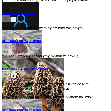
b0lec
3 miesiące temu
5
@manstain
tak potwierdzam byłem tymi znajomymi
manstain
3 miesiące temu
0
@b0lec
Pozyjemy zobaczymy, wyniki za chwilę
Ragnarokk
★
3 miesiące temu
2
@manstain
W kraju gdzie co czwarty mieszkaniec w tej
"warszafce" mieszka. To troche inny temacik.
Dawno nic o wojnie nie pisaleś, czyzby Iwanom nie szło?
manstain
3 miesiące temu