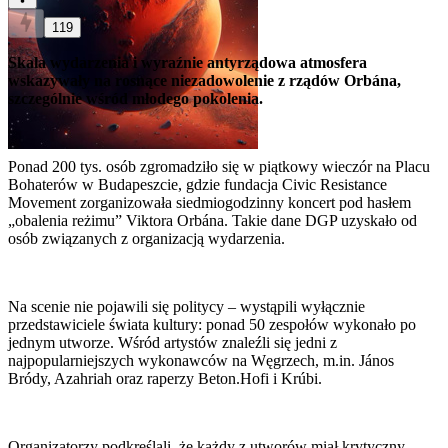
119
Skala wydarzenia i wyraźnie antyrządowa atmosfera
wskazywały na rosnące niezadowolenie z rządów Orbána,
szczególnie wśród młodego pokolenia.
Ponad 200 tys. osób zgromadziło się w piątkowy wieczór na Placu
Bohaterów w Budapeszcie, gdzie fundacja Civic Resistance
Movement zorganizowała siedmiogodzinny koncert pod hasłem
„obalenia reżimu” Viktora Orbána. Takie dane DGP uzyskało od
osób związanych z organizacją wydarzenia.
Na scenie nie pojawili się politycy – wystąpili wyłącznie
przedstawiciele świata kultury: ponad 50 zespołów wykonało po
jednym utworze. Wśród artystów znaleźli się jedni z
najpopularniejszych wykonawców na Węgrzech, m.in. János
Bródy, Azahriah oraz raperzy Beton.Hofi i Krúbi.
Organizatorzy podkreślali, że każdy z utworów miał krytyczny