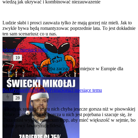
wiedzą jak ukrywać i kombinować niezauwazenie
Ludzie słabi i prosci zauważa tylko że mają gorzej niz mieli. Jak to
zwykle bywa będą romantyzowac poprzednie lata. To jest dokładnie
ten sam scenariusz co u nas.
jelonek
3 miesiące temu
19
@kodyak
od czegoś trzeba zacząć. Jest miejsce w Europie dla
wolnych Węgier.
BoJaProszePaniMamTuPrimaSorta
3 miesiące temu
28
@kodyak
sytuacja jest u nich chyba jeszcze gorsza niż w pisowskiej
Polsce. + ordynacja wyborcza u nich jest pojebana i szacuje się, że
Tisza musi wygrać minimum 6 pp, aby mieć większość w sejmie, bo
ichnie jowy faworyzują fidesz.