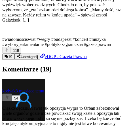
wydźwięk wobec rządzących. Chodziło o to, by pokazać
wyborcom, że „era bezkarności dobiega końca”. „Mamy dość, raz
na zawsze. Każdy reżim w końcu upada” – śpiewał zespół
Galaxisok. [...]
#wiadomosciswiat
#wegry
#budapeszt
#koncert
#muzyka
#wyboryparlamentarne
#politykazagraniczna
#gazetaprawna
119
eDGP - Gazeta Prawna
19
Udostępnij
Komentarze (
19
)
kodyak
3 miesiące temu
54
Ciężko będzie. Nawet jak opozycja wygra to Orban zabetonowal
wiele organów gdzie może powciskac swoją kaste a opozycja tak
łatwo wszystkiego od razu się nie pozbędzie. Trzeba będzie zrobić
krucjatę antykorupcyjna ale to nigdy nie jest łatwe bo cwaniacy