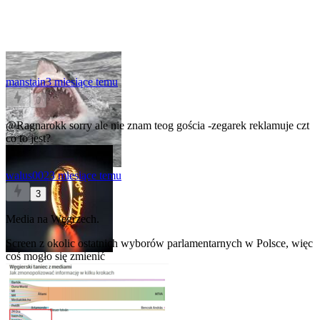
manstain
3 miesiące temu
0
@Ragnarokk
sorry ale nie znam teog gościa -zegarek reklamuje czt
co to jest?
walus002
3 miesiące temu
3
Media na Węgrzech.
Screen z okolic ostatnich wyborów parlamentarnych w Polsce, więc
coś mogło się zmienić