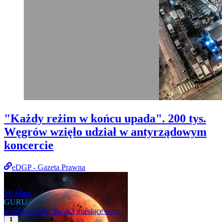
"Każdy reżim w końcu upada". 200 tys.
Węgrów wzięło udział w antyrządowym
koncercie
eDGP - Gazeta Prawna
Mr.Mars
GURU
w
Wiadomości Świat
3 miesiące temu