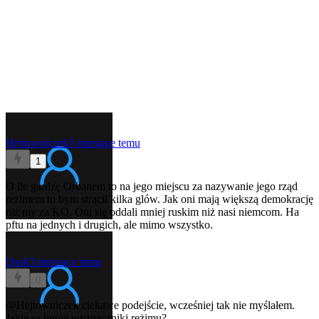
Hejtowniczek
3 miesiące temu
1
O ile gardzę Orbanem to na jego miejscu za nazywanie jego rząd
reżimem to bym strącił kilka glów. Jak oni mają większą demokrację
niż my za KO. Oni się oddali mniej ruskim niż nasi niemcom. Ha
pftu na jednych i drugich, ale mimo wszystko.
Qsek
3 miesiące temu
0
@Hejtowniczek
ciekawe podejście, wcześniej tak nie myślałem.
Jakie są twoje wyznaczniki reżimu?