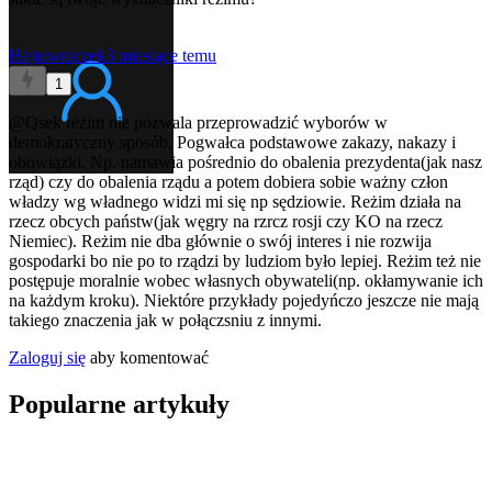
Hejtowniczek
3 miesiące temu
1
@Qsek
reżim nie pozwala przeprowadzić wyborów w
demokratyczny sposób. Pogwałca podstawowe zakazy, nakazy i
obowiązki. Np. namawia pośrednio do obalenia prezydenta(jak nasz
rząd) czy do obalenia rządu a potem dobiera sobie ważny człon
władzy wg władnego widzi mi się np sędziowie. Reżim działa na
rzecz obcych państw(jak węgry na rzrcz rosji czy KO na rzecz
Niemiec). Reżim nie dba głównie o swój interes i nie rozwija
gospodarki bo nie po to rządzi by ludziom było lepiej. Reżim też nie
postępuje moralnie wobec własnych obywateli(np. okłamywanie ich
na każdym kroku). Niektóre przykłady pojedyńczo jeszcze nie mają
takiego znaczenia jak w połączsniu z innymi.
Zaloguj się
aby komentować
Popularne artykuły