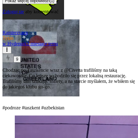
Pokaż więcej odpowiedzi
(
1
)
Zaloguj się
aby komentować
Ramirezvaca
Tytan
w
Hydepark
2 miesiące temu
9
Chodząc po Taszkencie wraz z
@Civetta
trafiliśmy na taką
ciekawostkę. Co lepsze wchodziło się przez lokalną restaurację.
Trafiliśmy tam szukając toalety, a na starcie myślałem, że wbiłem się
do jakiegoś klubu go-go.
#podroze
#taszkent
#uzbekistan