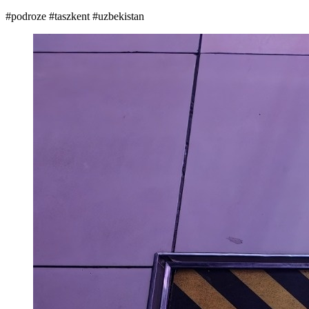
#podroze
#taszkent
#uzbekistan