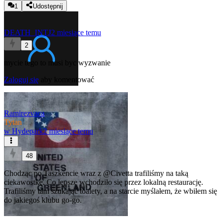
1
Udostępnij
DEATH_INTJ
2 miesiące temu
2
mycie tego to musi byc wyzwanie
Zaloguj się
aby komentować
Ramirezvaca
Tytan
w
Hydepark
2 miesiące temu
48
Chodząc po Taszkencie wraz z
@Civetta
trafiliśmy na taką
ciekawostkę. Co lepsze wchodziło się przez lokalną restaurację.
Trafiliśmy tam szukając toalety, a na starcie myślałem, że wbiłem się
do jakiegoś klubu go-go.