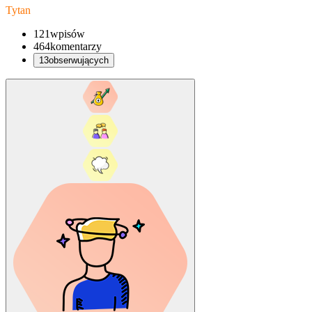
Tytan
121
wpisów
464
komentarzy
13
obserwujących