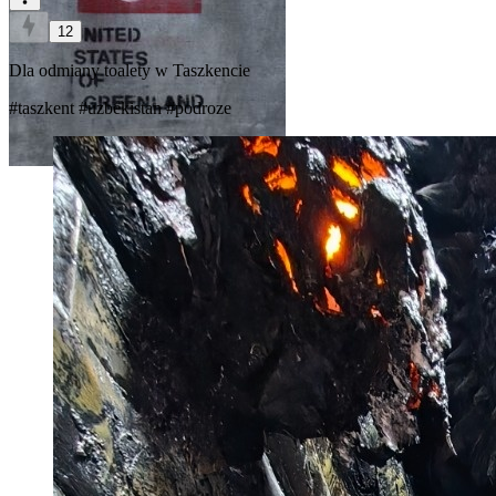
12
Dla odmiany toalety w Taszkencie
#taszkent
#uzbekistan
#podroze