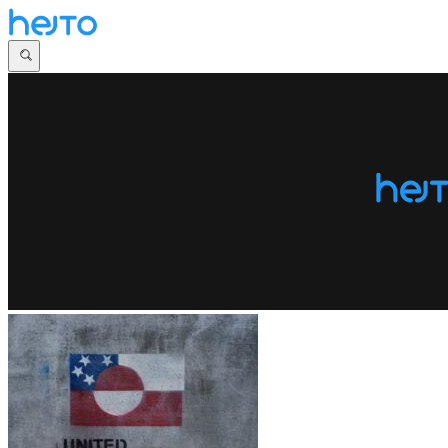
Główna
Dyskusje
Najnowsze
Społeczności
Zaloguj się