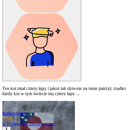
Ten kot miał cztery łapy i jakoś tak dziwnie na mnie patrzył, rzadko
kiedy kot w tym świecie ma cztery łapy ...
Ramirezvaca
Tytan
w
Hydepark
2 miesiące temu