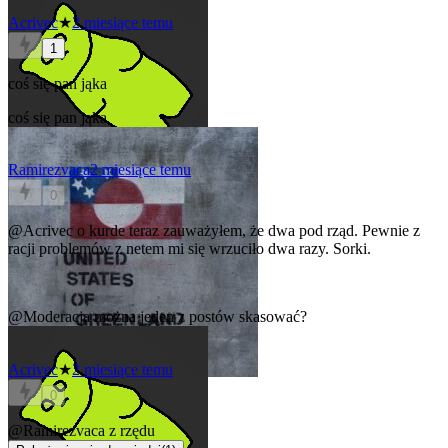
Acrivec
★
2 miesiące temu
1
coś się pan jąka
coś się pan jąka
Ramirezvaca
2 miesiące temu
0
@Acrivec
o kurde teraz zauważyłem, że dwa pod rząd. Pewnie z
racji problemów z netem mi się wrzuciło dwa razy. Sorki.
@Moderacja
można jeden z postów skasować?
Acrivec
★
2 miesiące temu
0
@Ramirezvaca
z rzędu