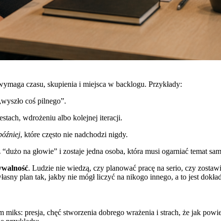
 wymaga czasu, skupienia i miejsca w backlogu. Przykłady:
„wyszło coś pilnego”.
stach, wdrożeniu albo kolejnej iteracji.
później
, które często nie nadchodzi nigdy.
 “dużo na głowie” i zostaje jedna osoba, która musi ogarniać temat sam
ywalność
. Ludzie nie wiedzą, czy planować pracę na serio, czy zostaw
sny plan tak, jakby nie mógł liczyć na nikogo innego, a to jest dokła
w tym miks: presja, chęć stworzenia dobrego wrażenia i strach, że jak p