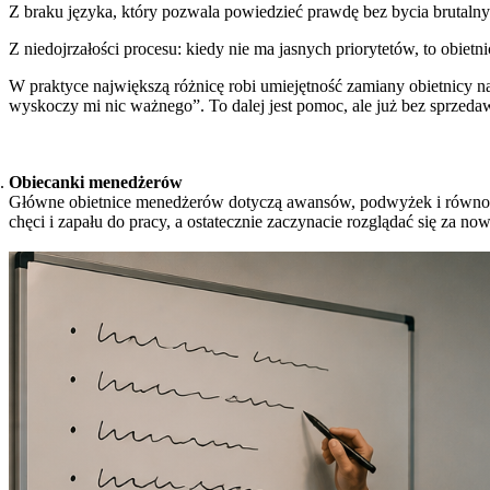
Z braku języka, który pozwala powiedzieć prawdę bez bycia brutalny
Z niedojrzałości procesu: kiedy nie ma jasnych priorytetów, to obietn
W praktyce największą różnicę robi umiejętność zamiany obietnicy 
wyskoczy mi nic ważnego”. To dalej jest pomoc, ale już bez sprzed
Obiecanki menedżerów
Główne obietnice menedżerów dotyczą awansów, podwyżek i równowag
chęci i zapału do pracy, a ostatecznie zaczynacie rozglądać się za now