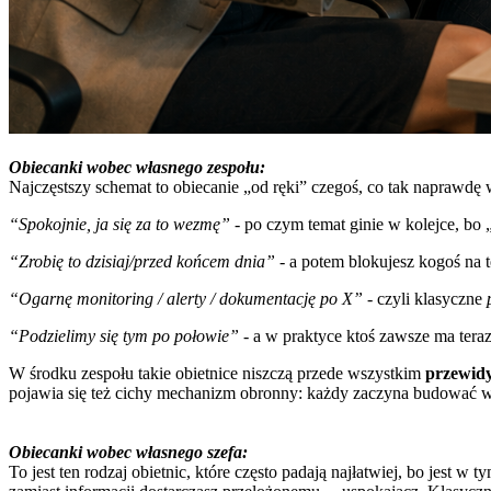
Obiecanki wobec własnego zespołu:
Najczęstszy schemat to obiecanie „od ręki” czegoś, co tak naprawdę
“Spokojnie, ja się za to wezmę”
- po czym temat ginie w kolejce, bo 
“Zrobię to dzisiaj/przed końcem dnia”
- a potem blokujesz kogoś na te
“Ogarnę monitoring / alerty / dokumentację po X”
- czyli klasyczne
“Podzielimy się tym po połowie”
- a w praktyce ktoś zawsze ma teraz
W środku zespołu takie obietnice niszczą przede wszystkim
przewid
pojawia się też cichy mechanizm obronny: każdy zaczyna budować wła
Obiecanki wobec własnego szefa:
To jest ten rodzaj obietnic, które często padają najłatwiej, bo jest 