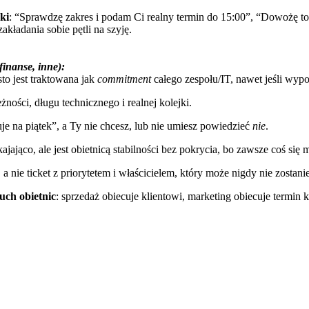
ki
: “Sprawdzę zakres i podam Ci realny termin do 15:00”, “Dowożę to 
akładania sobie pętli na szyję.
finanse, inne):
to jest traktowana jak
commitment
całego zespołu/IT, nawet jeśli wypo
ności, długu technicznego i realnej kolejki.
 na piątek”, a Ty nie chcesz, lub nie umiesz powiedzieć
nie
.
jająco, ale jest obietnicą stabilności bez pokrycia, bo zawsze coś się 
 nie ticket z priorytetem i właścicielem, który może nigdy nie zostani
uch obietnic
: sprzedaż obiecuje klientowi, marketing obiecuje termin