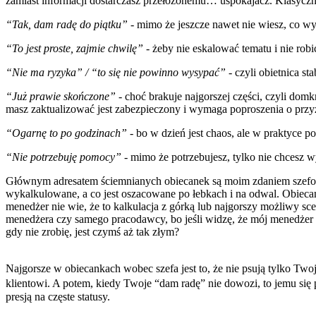
zamiast informacji dostarczasz przełożonemu… uspokajacz. Klasyczn
“Tak, dam radę do piątku”
- mimo że jeszcze nawet nie wiesz, co wyj
“To jest proste, zajmie chwilę”
- żeby nie eskalować tematu i nie robi
“Nie ma ryzyka” / “to się nie powinno wysypać”
- czyli obietnica st
“Już prawie skończone”
- choć brakuje najgorszej części, czyli domk
masz zaktualizować jest zabezpieczony i wymaga poproszenia o przy
“Ogarnę to po godzinach”
- bo w dzień jest chaos, ale w praktyce p
“Nie potrzebuję pomocy”
- mimo że potrzebujesz, tylko nie chcesz wy
Głównym adresatem ściemnianych obiecanek są moim zdaniem szefowie i
wykalkulowane, a co jest oszacowane po łebkach i na odwal. Obiecank
menedżer nie wie, że to kalkulacja z górką lub najgorszy możliwy sc
menedżera czy samego pracodawcy, bo jeśli widzę, że mój menedżer obi
gdy nie zrobię, jest czymś aż tak złym?
Najgorsze w obiecankach wobec szefa jest to, że nie psują tylko Tw
klientowi. A potem, kiedy Twoje “dam radę” nie dowozi, to jemu się p
presją na częste statusy.