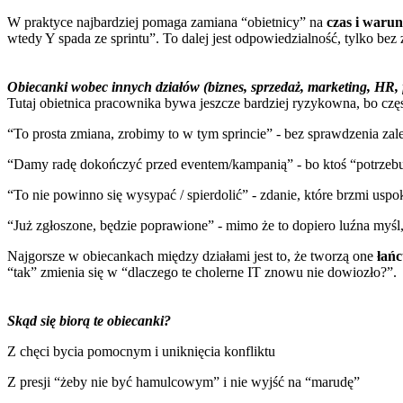
W praktyce najbardziej pomaga zamiana “obietnicy” na
czas i warun
wtedy Y spada ze sprintu”. To dalej jest odpowiedzialność, tylko bez z
Obiecanki wobec innych działów (biznes, sprzedaż, marketing, HR, 
Tutaj obietnica pracownika bywa jeszcze bardziej ryzykowna, bo częs
“To prosta zmiana, zrobimy to w tym sprincie” - bez sprawdzenia zależ
“Damy radę dokończyć przed eventem/kampanią” - bo ktoś “potrzebuje
“To nie powinno się wysypać / spierdolić” - zdanie, które brzmi uspoka
“Już zgłoszone, będzie poprawione” - mimo że to dopiero luźna myśl, a
Najgorsze w obiecankach między działami jest to, że tworzą one
łańc
“tak” zmienia się w “dlaczego te cholerne IT znowu nie dowiozło?”.
Skąd się biorą te obiecanki?
Z chęci bycia pomocnym i uniknięcia konfliktu
Z presji “żeby nie być hamulcowym” i nie wyjść na “marudę”