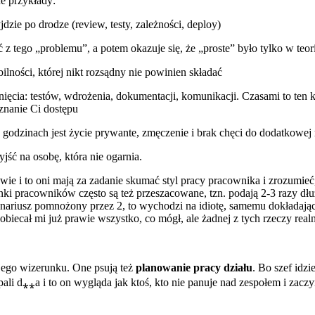
e przykłady:
dzie po drodze (review, testy, zależności, deploy)
ć z tego „problemu”, a potem okazuje się, że „proste” było tylko w teori
abilności, której nikt rozsądny nie powinien składać
nięcia: testów, wdrożenia, dokumentacji, komunikacji. Czasami to ten k
znanie Ci dostępu
o godzinach jest życie prywante, zmęczenie i brak chęci do dodatkowej
jść na osobę, która nie ogarnia.
 to oni mają za zadanie skumać styl pracy pracownika i zrozumieć, do
i pracowników często są też przeszacowane, tzn. podają 2-3 razy dłuższ
enariusz pomnożony przez 2, to wychodzi na idiotę, samemu dokładając
ecał mi już prawie wszystko, co mógł, ale żadnej z tych rzeczy realni
ojego wizerunku. One psują też
planowanie pracy działu
. Bo szef idzi
ali d⁎⁎a i to on wygląda jak ktoś, kto nie panuje nad zespołem i zacz