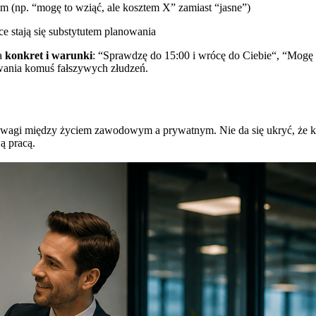
m (np. “mogę to wziąć, ale kosztem X” zamiast “jasne”)
ice stają się substytutem planowania
na
konkret i warunki
: “Sprawdzę do 15:00 i wrócę do Ciebie“, “Mogę to
awania komuś fałszywych złudzeń.
i między życiem zawodowym a prywatnym. Nie da się ukryć, że każde 
ą pracą.