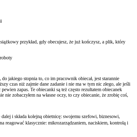
i
siążkowy przykład, gdy obecujesz, że już kończysz, a plik, który
 roboty
 jakiego stopnia to, co im pracownik obiecał, jest starannie
y czas niż zajmie dane zadanie i nie ma w tym nic złego, ale jeśli
 pewien zapas. Te obiecanki są też często rezultatem obiecanek
e nie zobaczyłem na własne oczy, to czy obiecanie, że zrobię coś,
e dalej i składa kolejną obietnicę: swojemu szefowi, biznesowi,
yna reagować klasycznie: mikrozarządzaniem, naciskiem, kontrolą i