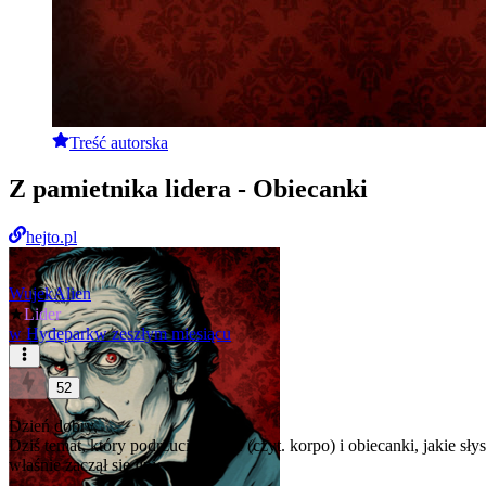
Treść autorska
Z pamietnika lidera - Obiecanki
hejto.pl
WujekAlien
★
Lider
w
Hydepark
w zeszłym miesiącu
52
Dzień dobry,
Dziś temat, który podrzuciło życie (czyt. korpo) i obiecanki, jakie s
właśnie zaczął się lipiec.