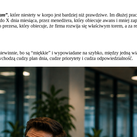
cam”
, które niestety w korpo jest bardziej niż prawdziwe. Im dłużej pra
 do X dnia miesiąca, przez menedżera, który obiecuje awans i mniej za
, po prezesa, który obiecuje, że firma rozwija się właściwym torem, a
niewinnie, bo są “miękkie” i wypowiadane na szybko, między jedną wi
wchodzą cudzy plan dnia, cudze priorytety i cudza odpowiedzialność.