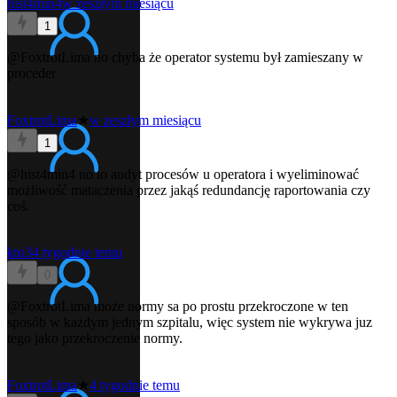
hist4min4
w zeszłym miesiącu
1
@FoxtrotLima
no chyba że operator systemu był zamieszany w
proceder
FoxtrotLima
★
w zeszłym miesiącu
1
@hist4min4
no to audyt procesów u operatora i wyeliminować
możliwość mataczenia przez jakąś redundancję raportowania czy
coś.
kto3
4 tygodnie temu
0
@FoxtrotLima
może normy sa po prostu przekroczone w ten
sposób w każdym jednym szpitalu, więc system nie wykrywa juz
tego jako przekroczenie normy.
FoxtrotLima
★
4 tygodnie temu