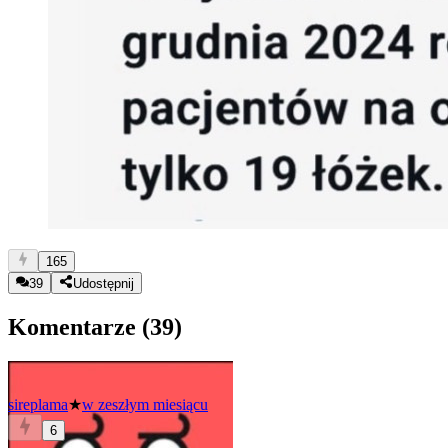
165
39
Udostępnij
Komentarze (
39
)
sireplama
★
w zeszłym miesiącu
6