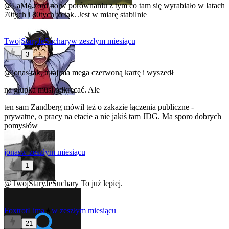
@LaMo.zord
no w porównaniu z tym co tam się wyrabiało w latach
70tych i 80tych to tak. Jest w miarę stabilnie
TwojStaryJeSuchary
w zeszłym miesiącu
3
@jonas
tak, tutaj ma mega czerwoną kartę i wyszedł
na głupka musi odkręcać. Ale
ten sam Zandberg mówił też o zakazie łączenia publiczne -
prywatne, o pracy na etacie a nie jakiś tam JDG. Ma sporo dobrych
pomysłów
jonas
w zeszłym miesiącu
1
@TwojStaryJeSuchary
To już lepiej.
FoxtrotLima
★
w zeszłym miesiącu
21