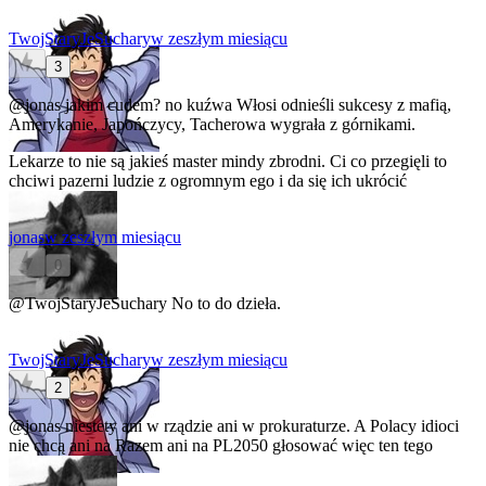
TwojStaryJeSuchary
w zeszłym miesiącu
3
@jonas
jakim cudem? no kuźwa Włosi odnieśli sukcesy z mafią,
Amerykanie, Japończycy, Tacherowa wygrała z górnikami.
Lekarze to nie są jakieś master mindy zbrodni. Ci co przegięli to
chciwi pazerni ludzie z ogromnym ego i da się ich ukrócić
jonas
w zeszłym miesiącu
0
@TwojStaryJeSuchary
No to do dzieła.
TwojStaryJeSuchary
w zeszłym miesiącu
2
@jonas
niestety ani w rządzie ani w prokuraturze. A Polacy idioci
nie chcą ani na Razem ani na PL2050 głosować więc ten tego