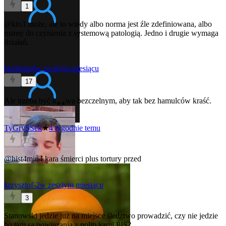
1
@kto3
może, ale to wtedy albo norma jest źle zdefiniowana, albo
mamy do czynienia z systemową patologią. Jedno i drugie wymaga
działań.
hist4min4
w zeszłym miesiącu
17
Ale trzeba być k⁎⁎wa bezczelnym, aby tak bez hamulców kraść.
TyGrySSek
★
4 tygodnie temu
0
@hist4min4
kara śmierci plus tortury przed
krzysztof-2
w zeszłym miesiącu
3
Stanowski jedzie już na miejsce śledztwo prowadzić, czy nie jedzie
bo tam są powiązania z politykami PIS?