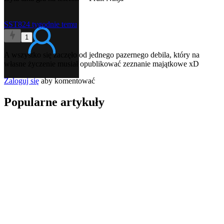
SST82
4 tygodnie temu
1
A wszystko się zaczęło od jednego pazernego debila, który na
własne życzenie musiał opublikować zeznanie majątkowe xD
Zaloguj się
aby komentować
Popularne artykuły