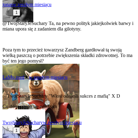
jonas
w zeszłym miesiącu
1
@TwojStaryJeSuchary
Ta, na pewno polityk jakiejkolwiek barwy i
miana upora się z zadaniem dla gilotyny.
Poza tym to przecież towarzysz Zandberg gardłował tą swoją
wielką paszczą o potrzebie zwiększenia składki zdrowotnej. To ma
być ten jego pomysł?
LaMo.zord
★
w zeszłym miesiącu
0
@TwojStaryJeSuchary
"Włosi odnieśli sukces z mafią" X D
Co do reszty to się zgadzam
TwojStaryJeSuchary
w zeszłym miesiącu
1