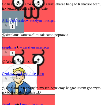
Co tu się odp... Coś czuję, że zaraz lekarze będą w Kanadzie brani,
jak jeszcze jedna afera wyjdzie
ArkadioMorales
w zeszłym miesiącu
1
@sireplama
kamasze" mi tak samo poprawia
sireplama
★
w zeszłym miesiącu
1
@ArkadioMorales
damn
Czokowoko
4 tygodnie temu
0
@sireplama
z Kanady to my ich będziemy ściągać listem gończym
jak to tak dalej pójdzie xD
sireplama
★
4 tygodnie temu