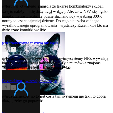
@festiwal_otwartego_parasola
że lekarze kombinatorzy skubali
kasę to należy im się duży c⁎⁎j w d⁎⁎ę. Ale, że w NFZ się nigdzie
lampka nie zaświeciła, że goście stachanowcy wyrabiają 300%
normy to jest conajmniej dziwne. Do tego nie trzeba żadnego
wyrafinowanego oprogramowania - wystarczy Excel i ktoś kto ma
dwie szare komórki we łbie.
jedzczarnekoty
w zeszłym miesiącu
4
@FoxtrotLima
ale nawet jakieś algorytmy/systemy NFZ wywalają
błąd jak się przekracza jakieś normy. Tyle mi mówiła znajoma.
Więc, ktoś musiał chyba ręcznie poprawiać
FoxtrotLima
★
w zeszłym miesiącu
0
@jedzczarnekoty
no to jest coś z tym systemem nie tak i to dobra
okazja, żeby go poprawić