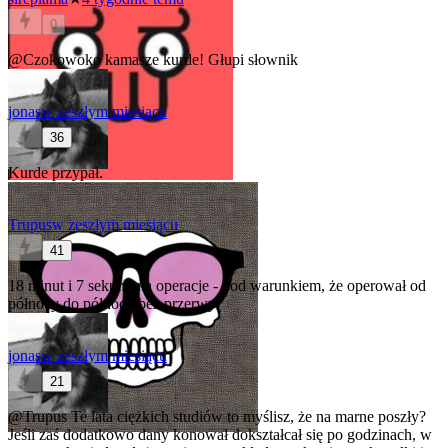
0
@Czokowoko
kamasze kurde! Głupi słownik
jonas
w zeszłym miesiącu
36
Kurde przypał.
Trupus
w zeszłym miesiącu
41
18 minut i 7 sekund na operacje - pod warunkiem, że operował od
północy do północy bez przerwy
jonas
w zeszłym miesiącu
21
@Trupus
Te lata ciężkich studiów to myślisz, że na marne poszły?
Jeśli zaś dodatkowo dany konował dokształcał się po godzinach, w