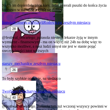
Niech im dopierdolą takie kary, żeby zbierali puszki do końca życia
kurestwo w narodzie trzyma się dobrze.
InstytutKonserwacjiMaryliRodowicz
w zeszłym miesiącu
28
@festiwal_otwartego_parasola
niestety, lekarze żyją w innym
wymiarze - finansowym - ma on więcej niż 24h na dobę więc to
wszystko możliwe, a nasz ludzi umysł nie jest w stanie pojąć
rzeczywistości istot wyższych
starszy_mechanik
w zeszłym miesiącu
26
To były szybkie operacje, na siedząco
TwojStaryJeSuchary
w zeszłym miesiącu
40
@festiwal_otwartego_parasola
tam już wczoraj wszyscy powinni w