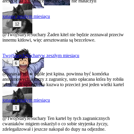
areszcie na 3 miesiące siedzieć żeby nie mataczyli
jonas
w zeszłym miesiącu
12
@TwojStaryJeSuchary
Żaden kitel nie będzie zeznawał przeciw
innemu kitlowi, więc aresztowania są bezcelowe.
TwojStaryJeSuchary
w zeszłym miesiącu
6
@jonas
to już w ogóle jest kpina. powinna być komórka
anonimowych lekarzy z zagranicy, suto opłacana która by robiła
jako biegli sądowi. No kuzwa to przecież jest jeden wielki kartel
jonas
w zeszłym miesiącu
1
@TwojStaryJeSuchary
Ten kartel by tych zagranicznych
cwaniaków migiem oskarżył o co sobie stryjenka życzy,
zdelegalizował i jeszcze nakopał do dupy na odjezdne.