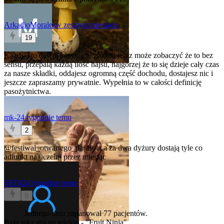
ArkadioMorales
w zeszłym miesiącu
19
Każdy kto dawał kasy na te zbiórki teraz może zobaczyć że to bez
sensu, przepalą każdą ilość hajsu, najgorzej że to się dzieje cały czas
za nasze składki, oddajesz ogromną część dochodu, dostajesz nic i
jeszcze zapraszamy prywatnie. Wypełnia to w całości definicję
pasożytnictwa.
mk-2
4 tygodnie temu
2
@festiwal_otwartego_parasola
a za dwa dyżury dostają tyle co
adiunkt na uczelni przez miesiąc
SST82
4 tygodnie temu
0
Jednego dnia zapanował 77 pacjentów.
Była taka gra na telefon - "Fruit Ninja"