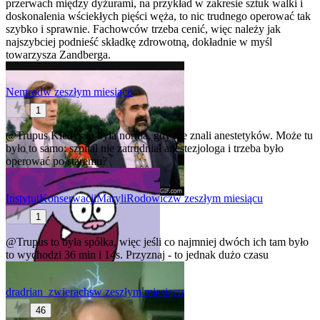
przerwach między dyżurami, na przykład w zakresie sztuk walki i
doskonalenia wściekłych pięści węża, to nic trudnego operować tak
szybko i sprawnie. Fachowców trzeba cenić, więc należy jak
najszybciej podnieść składkę zdrowotną, dokładnie w myśl
towarzysza Zandberga.
Nemrod
w zeszłym miesiącu
1
@Trupus
Kiedyś to była norma, gdy nie znali anestetyków. Może tu
było to samo: szpital nie zatrudniał anestezjologa i trzeba było
operować po staremu?
InstytutKonserwacjiMaryliRodowicz
w zeszłym miesiącu
1
@Trupus
to była spółka, więc jeśli co najmniej dwóch ich tam było
to wychodzi 36 min i 14s. Przyznaj - to jednak dużo czasu
dradrian_zwierachs
w zeszłym miesiącu
46