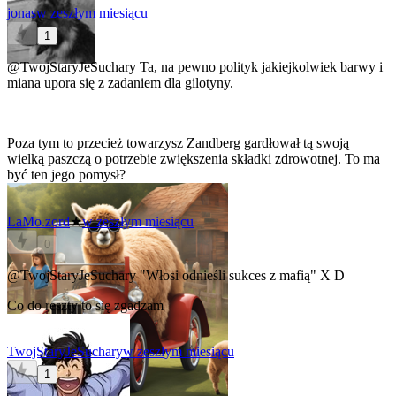
jonas
w zeszłym miesiącu
1
@TwojStaryJeSuchary
Ta, na pewno polityk jakiejkolwiek barwy i
miana upora się z zadaniem dla gilotyny.
Poza tym to przecież towarzysz Zandberg gardłował tą swoją
wielką paszczą o potrzebie zwiększenia składki zdrowotnej. To ma
być ten jego pomysł?
LaMo.zord
★
w zeszłym miesiącu
0
@TwojStaryJeSuchary
"Włosi odnieśli sukces z mafią" X D
Co do reszty to się zgadzam
TwojStaryJeSuchary
w zeszłym miesiącu
1