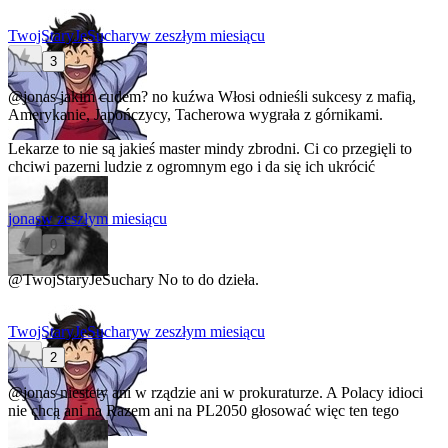
TwojStaryJeSuchary
w zeszłym miesiącu
3
@jonas
jakim cudem? no kuźwa Włosi odnieśli sukcesy z mafią,
Amerykanie, Japończycy, Tacherowa wygrała z górnikami.
Lekarze to nie są jakieś master mindy zbrodni. Ci co przegięli to
chciwi pazerni ludzie z ogromnym ego i da się ich ukrócić
jonas
w zeszłym miesiącu
0
@TwojStaryJeSuchary
No to do dzieła.
TwojStaryJeSuchary
w zeszłym miesiącu
2
@jonas
niestety ani w rządzie ani w prokuraturze. A Polacy idioci
nie chcą ani na Razem ani na PL2050 głosować więc ten tego