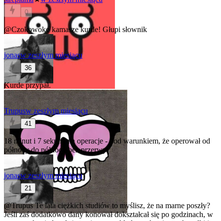
0
@Czokowoko
kamasze kurde! Głupi słownik
jonas
w zeszłym miesiącu
36
Kurde przypał.
Trupus
w zeszłym miesiącu
41
18 minut i 7 sekund na operacje - pod warunkiem, że operował od
północy do północy bez przerwy
jonas
w zeszłym miesiącu
21
@Trupus
Te lata ciężkich studiów to myślisz, że na marne poszły?
Jeśli zaś dodatkowo dany konował dokształcał się po godzinach, w