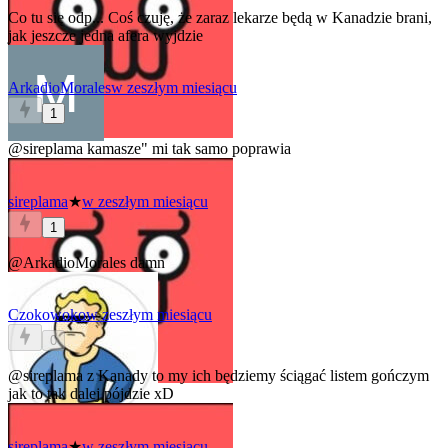
Co tu się odp... Coś czuję, że zaraz lekarze będą w Kanadzie brani,
jak jeszcze jedna afera wyjdzie
ArkadioMorales
w zeszłym miesiącu
1
@sireplama
kamasze" mi tak samo poprawia
sireplama
★
w zeszłym miesiącu
1
@ArkadioMorales
damn
Czokowoko
w zeszłym miesiącu
0
@sireplama
z Kanady to my ich będziemy ściągać listem gończym
jak to tak dalej pójdzie xD
sireplama
★
w zeszłym miesiącu