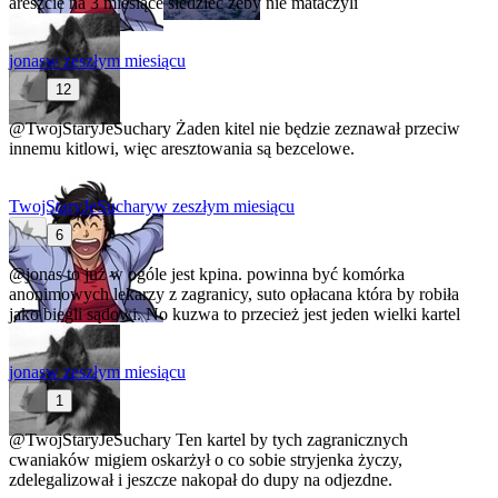
areszcie na 3 miesiące siedzieć żeby nie mataczyli
jonas
w zeszłym miesiącu
12
@TwojStaryJeSuchary
Żaden kitel nie będzie zeznawał przeciw
innemu kitlowi, więc aresztowania są bezcelowe.
TwojStaryJeSuchary
w zeszłym miesiącu
6
@jonas
to już w ogóle jest kpina. powinna być komórka
anonimowych lekarzy z zagranicy, suto opłacana która by robiła
jako biegli sądowi. No kuzwa to przecież jest jeden wielki kartel
jonas
w zeszłym miesiącu
1
@TwojStaryJeSuchary
Ten kartel by tych zagranicznych
cwaniaków migiem oskarżył o co sobie stryjenka życzy,
zdelegalizował i jeszcze nakopał do dupy na odjezdne.