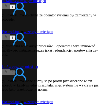
hist4min4
w zeszłym miesiącu
1
@FoxtrotLima
no chyba że operator systemu był zamieszany w
proceder
FoxtrotLima
★
w zeszłym miesiącu
1
@hist4min4
no to audyt procesów u operatora i wyeliminować
możliwość mataczenia przez jakąś redundancję raportowania czy
coś.
kto3
w zeszłym miesiącu
0
@FoxtrotLima
może normy sa po prostu przekroczone w ten
sposób w każdym jednym szpitalu, więc system nie wykrywa juz
tego jako przekroczenie normy.
FoxtrotLima
★
w zeszłym miesiącu