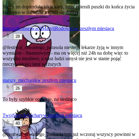
Niech im dopierdolą takie kary, żeby zbierali puszki do końca życia
kurestwo w narodzie trzyma się dobrze.
InstytutKonserwacjiMaryliRodowicz
w zeszłym miesiącu
28
@festiwal_otwartego_parasola
niestety, lekarze żyją w innym
wymiarze - finansowym - ma on więcej niż 24h na dobę więc to
wszystko możliwe, a nasz ludzi umysł nie jest w stanie pojąć
rzeczywistości istot wyższych
starszy_mechanik
w zeszłym miesiącu
26
To były szybkie operacje, na siedząco
TwojStaryJeSuchary
w zeszłym miesiącu
40
@festiwal_otwartego_parasola
tam już wczoraj wszyscy powinni w