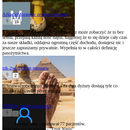
ArkadioMorales
w zeszłym miesiącu
19
Każdy kto dawał kasy na te zbiórki teraz może zobaczyć że to bez
sensu, przepalą każdą ilość hajsu, najgorzej że to się dzieje cały czas
za nasze składki, oddajesz ogromną część dochodu, dostajesz nic i
jeszcze zapraszamy prywatnie. Wypełnia to w całości definicję
pasożytnictwa.
mk-2
w zeszłym miesiącu
2
@festiwal_otwartego_parasola
a za dwa dyżury dostają tyle co
adiunkt na uczelni przez miesiąc
SST82
w zeszłym miesiącu
0
Jednego dnia zapanował 77 pacjentów.
Była taka gra na telefon - "Fruit Ninja"