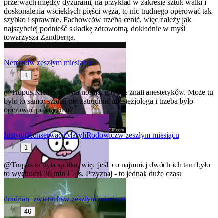
przerwach między dyżurami, na przykład w zakresie sztuk walki i
doskonalenia wściekłych pięści węża, to nic trudnego operować tak
szybko i sprawnie. Fachowców trzeba cenić, więc należy jak
najszybciej podnieść składkę zdrowotną, dokładnie w myśl
towarzysza Zandberga.
Nemrod
w zeszłym miesiącu
1
@Trupus
Kiedyś to była norma, gdy nie znali anestetyków. Może tu
było to samo: szpital nie zatrudniał anestezjologa i trzeba było
operować po staremu?
InstytutKonserwacjiMaryliRodowicz
w zeszłym miesiącu
1
@Trupus
to była spółka, więc jeśli co najmniej dwóch ich tam było
to wychodzi 36 min i 14s. Przyznaj - to jednak dużo czasu
dradrian_zwierachs
w zeszłym miesiącu
46