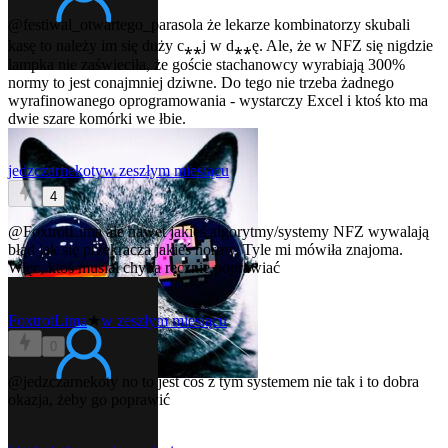
@festiwal_otwartego_parasola
że lekarze kombinatorzy skubali
kasę to należy im się duży c⁎⁎j w d⁎⁎ę. Ale, że w NFZ się nigdzie
lampka nie zaświeciła, że goście stachanowcy wyrabiają 300%
normy to jest conajmniej dziwne. Do tego nie trzeba żadnego
wyrafinowanego oprogramowania - wystarczy Excel i ktoś kto ma
dwie szare komórki we łbie.
jedzczarnekoty
w zeszłym miesiącu
4
@FoxtrotLima
ale nawet jakieś algorytmy/systemy NFZ wywalają
błąd jak się przekracza jakieś normy. Tyle mi mówiła znajoma.
Więc, ktoś musiał chyba ręcznie poprawiać
FoxtrotLima
★
w zeszłym miesiącu
0
@jedzczarnekoty
no to jest coś z tym systemem nie tak i to dobra
okazja, żeby go poprawić