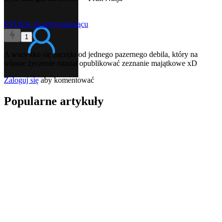
SST82
w zeszłym miesiącu
1
A wszystko się zaczęło od jednego pazernego debila, który na
własne życzenie musiał opublikować zeznanie majątkowe xD
Zaloguj się
aby komentować
Popularne artykuły