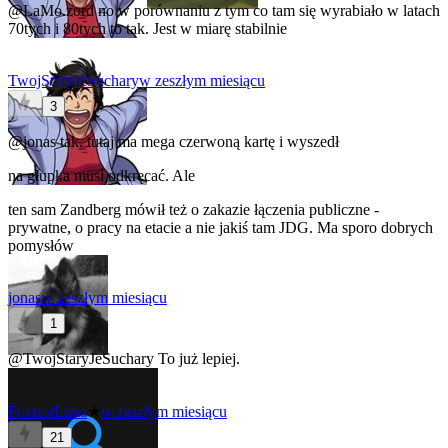
@LaMo.zord
no w porównaniu z tym co tam się wyrabiało w latach
70tych i 80tych to tak. Jest w miarę stabilnie
TwojStaryJeSuchary
w zeszłym miesiącu
3
@jonas
tak, tutaj ma mega czerwoną kartę i wyszedł
na głupka musi odkręcać. Ale
ten sam Zandberg mówił też o zakazie łączenia publiczne -
prywatne, o pracy na etacie a nie jakiś tam JDG. Ma sporo dobrych
pomysłów
jonas
w zeszłym miesiącu
1
@TwojStaryJeSuchary
To już lepiej.
FoxtrotLima
★
w zeszłym miesiącu
21