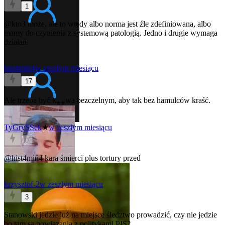
1
@kto3
może, ale to wtedy albo norma jest źle zdefiniowana, albo
mamy do czynienia z systemową patologią. Jedno i drugie wymaga
działań.
hist4min4
w zeszłym miesiącu
17
Ale trzeba być k⁎⁎wa bezczelnym, aby tak bez hamulców kraść.
TyGrySSek
★
w zeszłym miesiącu
0
@hist4min4
kara śmierci plus tortury przed
krzysztof-2
w zeszłym miesiącu
3
Stanowski jedzie już na miejsce śledztwo prowadzić, czy nie jedzie
bo tam są powiązania z politykami PIS?