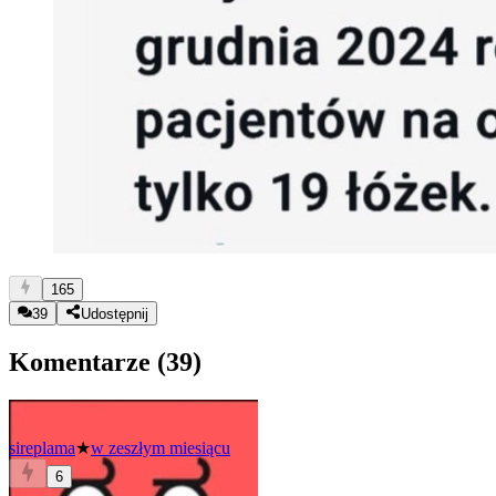
165
39
Udostępnij
Komentarze (
39
)
sireplama
★
w zeszłym miesiącu
6