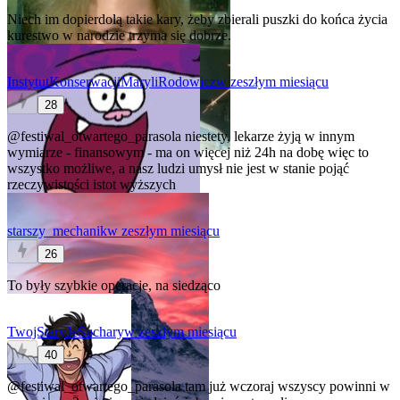
Niech im dopierdolą takie kary, żeby zbierali puszki do końca życia
kurestwo w narodzie trzyma się dobrze.
InstytutKonserwacjiMaryliRodowicz
w zeszłym miesiącu
28
@festiwal_otwartego_parasola
niestety, lekarze żyją w innym
wymiarze - finansowym - ma on więcej niż 24h na dobę więc to
wszystko możliwe, a nasz ludzi umysł nie jest w stanie pojąć
rzeczywistości istot wyższych
starszy_mechanik
w zeszłym miesiącu
26
To były szybkie operacje, na siedząco
TwojStaryJeSuchary
w zeszłym miesiącu
40
@festiwal_otwartego_parasola
tam już wczoraj wszyscy powinni w