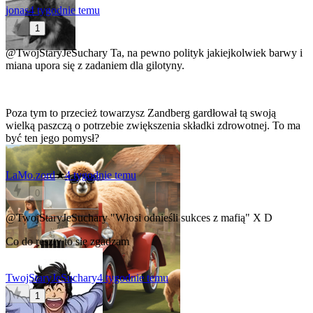
jonas
4 tygodnie temu
1
@TwojStaryJeSuchary
Ta, na pewno polityk jakiejkolwiek barwy i
miana upora się z zadaniem dla gilotyny.
Poza tym to przecież towarzysz Zandberg gardłował tą swoją
wielką paszczą o potrzebie zwiększenia składki zdrowotnej. To ma
być ten jego pomysł?
LaMo.zord
★
4 tygodnie temu
0
@TwojStaryJeSuchary
"Włosi odnieśli sukces z mafią" X D
Co do reszty to się zgadzam
TwojStaryJeSuchary
4 tygodnie temu
1