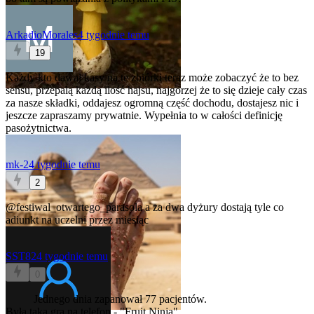
ArkadioMorales
4 tygodnie temu
19
Każdy kto dawał kasy na te zbiórki teraz może zobaczyć że to bez
sensu, przepalą każdą ilość hajsu, najgorzej że to się dzieje cały czas
za nasze składki, oddajesz ogromną część dochodu, dostajesz nic i
jeszcze zapraszamy prywatnie. Wypełnia to w całości definicję
pasożytnictwa.
mk-2
4 tygodnie temu
2
@festiwal_otwartego_parasola
a za dwa dyżury dostają tyle co
adiunkt na uczelni przez miesiąc
SST82
4 tygodnie temu
0
Jednego dnia zapanował 77 pacjentów.
Była taka gra na telefon - "Fruit Ninja"