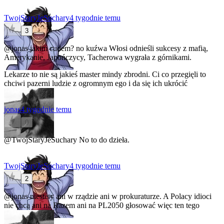
TwojStaryJeSuchary
4 tygodnie temu
3
@jonas
jakim cudem? no kuźwa Włosi odnieśli sukcesy z mafią,
Amerykanie, Japończycy, Tacherowa wygrała z górnikami.
Lekarze to nie są jakieś master mindy zbrodni. Ci co przegięli to
chciwi pazerni ludzie z ogromnym ego i da się ich ukrócić
jonas
4 tygodnie temu
0
@TwojStaryJeSuchary
No to do dzieła.
TwojStaryJeSuchary
4 tygodnie temu
2
@jonas
niestety ani w rządzie ani w prokuraturze. A Polacy idioci
nie chcą ani na Razem ani na PL2050 głosować więc ten tego