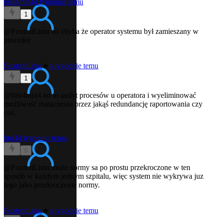
hist4min4
4 tygodnie temu
1
@FoxtrotLima
no chyba że operator systemu był zamieszany w
proceder
FoxtrotLima
★
4 tygodnie temu
1
@hist4min4
no to audyt procesów u operatora i wyeliminować
możliwość mataczenia przez jakąś redundancję raportowania czy
coś.
kto3
4 tygodnie temu
0
@FoxtrotLima
może normy sa po prostu przekroczone w ten
sposób w każdym jednym szpitalu, więc system nie wykrywa juz
tego jako przekroczenie normy.
FoxtrotLima
★
4 tygodnie temu