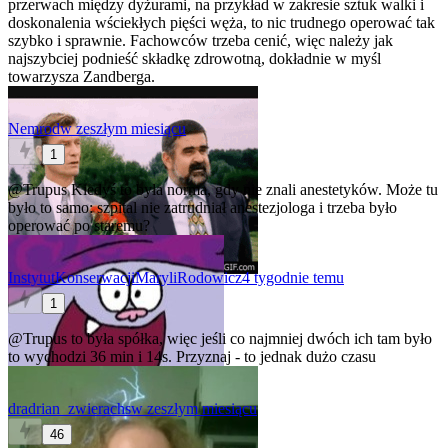
przerwach między dyżurami, na przykład w zakresie sztuk walki i
doskonalenia wściekłych pięści węża, to nic trudnego operować tak
szybko i sprawnie. Fachowców trzeba cenić, więc należy jak
najszybciej podnieść składkę zdrowotną, dokładnie w myśl
towarzysza Zandberga.
Nemrod
w zeszłym miesiącu
1
@Trupus
Kiedyś to była norma, gdy nie znali anestetyków. Może tu
było to samo: szpital nie zatrudniał anestezjologa i trzeba było
operować po staremu?
InstytutKonserwacjiMaryliRodowicz
4 tygodnie temu
1
@Trupus
to była spółka, więc jeśli co najmniej dwóch ich tam było
to wychodzi 36 min i 14s. Przyznaj - to jednak dużo czasu
dradrian_zwierachs
w zeszłym miesiącu
46