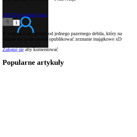
SST82
4 tygodnie temu
1
A wszystko się zaczęło od jednego pazernego debila, który na
własne życzenie musiał opublikować zeznanie majątkowe xD
Zaloguj się
aby komentować
Popularne artykuły