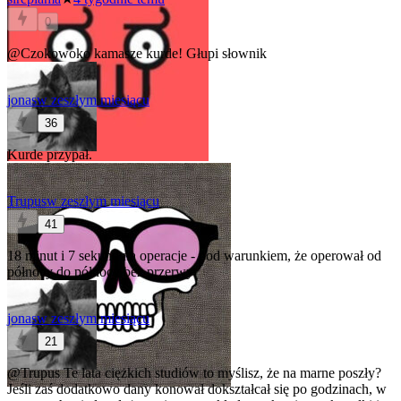
0
@Czokowoko
kamasze kurde! Głupi słownik
jonas
w zeszłym miesiącu
36
Kurde przypał.
Trupus
w zeszłym miesiącu
41
18 minut i 7 sekund na operacje - pod warunkiem, że operował od
północy do północy bez przerwy
jonas
w zeszłym miesiącu
21
@Trupus
Te lata ciężkich studiów to myślisz, że na marne poszły?
Jeśli zaś dodatkowo dany konował dokształcał się po godzinach, w