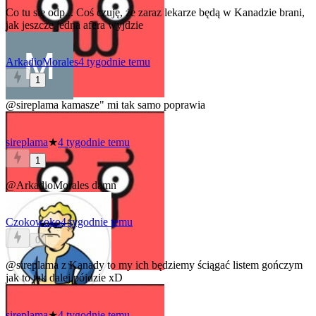
Co tu się odp... Coś czuję, że zaraz lekarze będą w Kanadzie brani,
jak jeszcze jedna afera wyjdzie
ArkadioMorales
4 tygodnie temu
1
@sireplama
kamasze" mi tak samo poprawia
sireplama
★
4 tygodnie temu
1
@ArkadioMorales
damn
Czokowoko
4 tygodnie temu
0
@sireplama
z Kanady to my ich będziemy ściągać listem gończym
jak to tak dalej pójdzie xD
sireplama
★
4 tygodnie temu