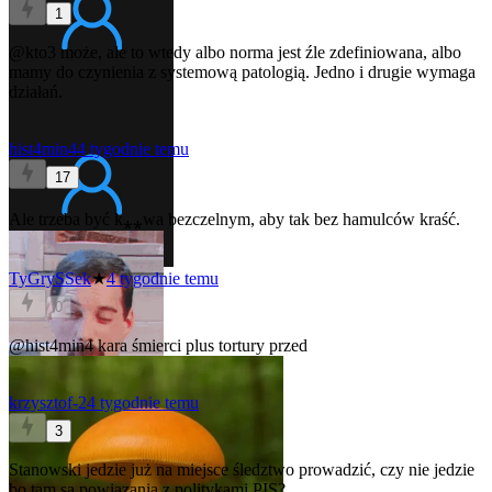
1
@kto3
może, ale to wtedy albo norma jest źle zdefiniowana, albo
mamy do czynienia z systemową patologią. Jedno i drugie wymaga
działań.
hist4min4
4 tygodnie temu
17
Ale trzeba być k⁎⁎wa bezczelnym, aby tak bez hamulców kraść.
TyGrySSek
★
4 tygodnie temu
0
@hist4min4
kara śmierci plus tortury przed
krzysztof-2
4 tygodnie temu
3
Stanowski jedzie już na miejsce śledztwo prowadzić, czy nie jedzie
bo tam są powiązania z politykami PIS?