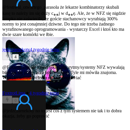
@festiwal_otwartego_parasola
że lekarze kombinatorzy skubali
kasę to należy im się duży c⁎⁎j w d⁎⁎ę. Ale, że w NFZ się nigdzie
lampka nie zaświeciła, że goście stachanowcy wyrabiają 300%
normy to jest conajmniej dziwne. Do tego nie trzeba żadnego
wyrafinowanego oprogramowania - wystarczy Excel i ktoś kto ma
dwie szare komórki we łbie.
jedzczarnekoty
4 tygodnie temu
4
@FoxtrotLima
ale nawet jakieś algorytmy/systemy NFZ wywalają
błąd jak się przekracza jakieś normy. Tyle mi mówiła znajoma.
Więc, ktoś musiał chyba ręcznie poprawiać
FoxtrotLima
★
4 tygodnie temu
0
@jedzczarnekoty
no to jest coś z tym systemem nie tak i to dobra
okazja, żeby go poprawić