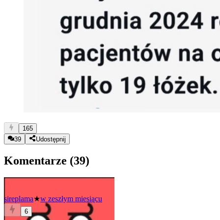
165
39
Udostępnij
Komentarze (
39
)
sireplama
★
w zeszłym miesiącu
6