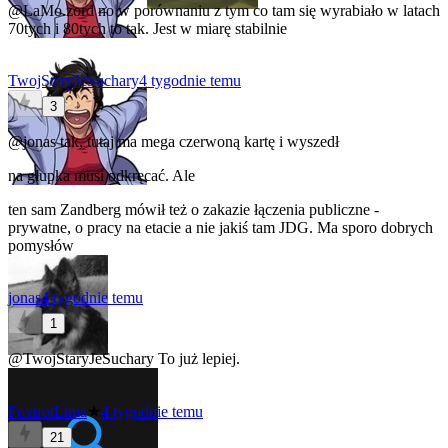
@LaMo.zord
no w porównaniu z tym co tam się wyrabiało w latach
70tych i 80tych to tak. Jest w miarę stabilnie
TwojStaryJeSuchary
4 tygodnie temu
3
@jonas
tak, tutaj ma mega czerwoną kartę i wyszedł
na głupka musi odkręcać. Ale
ten sam Zandberg mówił też o zakazie łączenia publiczne -
prywatne, o pracy na etacie a nie jakiś tam JDG. Ma sporo dobrych
pomysłów
jonas
4 tygodnie temu
1
@TwojStaryJeSuchary
To już lepiej.
FoxtrotLima
★
4 tygodnie temu
21