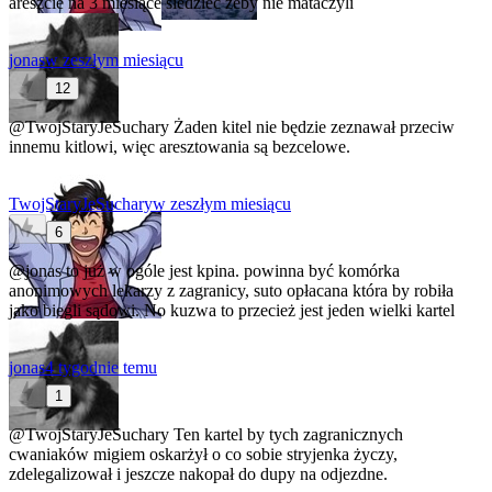
areszcie na 3 miesiące siedzieć żeby nie mataczyli
jonas
w zeszłym miesiącu
12
@TwojStaryJeSuchary
Żaden kitel nie będzie zeznawał przeciw
innemu kitlowi, więc aresztowania są bezcelowe.
TwojStaryJeSuchary
w zeszłym miesiącu
6
@jonas
to już w ogóle jest kpina. powinna być komórka
anonimowych lekarzy z zagranicy, suto opłacana która by robiła
jako biegli sądowi. No kuzwa to przecież jest jeden wielki kartel
jonas
4 tygodnie temu
1
@TwojStaryJeSuchary
Ten kartel by tych zagranicznych
cwaniaków migiem oskarżył o co sobie stryjenka życzy,
zdelegalizował i jeszcze nakopał do dupy na odjezdne.