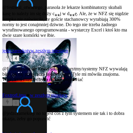
@festiwal_otwartego_parasola
że lekarze kombinatorzy skubali
kasę to należy im się duży c⁎⁎j w d⁎⁎ę. Ale, że w NFZ się nigdzie
lampka nie zaświeciła, że goście stachanowcy wyrabiają 300%
normy to jest conajmniej dziwne. Do tego nie trzeba żadnego
wyrafinowanego oprogramowania - wystarczy Excel i ktoś kto ma
dwie szare komórki we łbie.
jedzczarnekoty
w zeszłym miesiącu
4
@FoxtrotLima
ale nawet jakieś algorytmy/systemy NFZ wywalają
błąd jak się przekracza jakieś normy. Tyle mi mówiła znajoma.
Więc, ktoś musiał chyba ręcznie poprawiać
FoxtrotLima
★
w zeszłym miesiącu
0
@jedzczarnekoty
no to jest coś z tym systemem nie tak i to dobra
okazja, żeby go poprawić