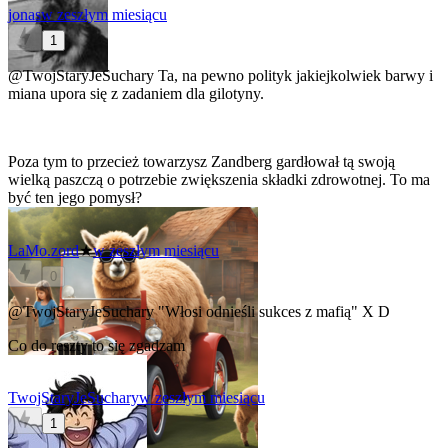
jonas
w zeszłym miesiącu
1
@TwojStaryJeSuchary
Ta, na pewno polityk jakiejkolwiek barwy i
miana upora się z zadaniem dla gilotyny.
Poza tym to przecież towarzysz Zandberg gardłował tą swoją
wielką paszczą o potrzebie zwiększenia składki zdrowotnej. To ma
być ten jego pomysł?
LaMo.zord
★
w zeszłym miesiącu
0
@TwojStaryJeSuchary
"Włosi odnieśli sukces z mafią" X D
Co do reszty to się zgadzam
TwojStaryJeSuchary
w zeszłym miesiącu
1