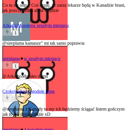
Co tu się odp... Coś czuję, że zaraz lekarze będą w Kanadzie brani,
jak jeszcze jedna afera wyjdzie
ArkadioMorales
w zeszłym miesiącu
1
@sireplama
kamasze" mi tak samo poprawia
sireplama
★
w zeszłym miesiącu
1
@ArkadioMorales
damn
Czokowoko
4 tygodnie temu
0
@sireplama
z Kanady to my ich będziemy ściągać listem gończym
jak to tak dalej pójdzie xD
sireplama
★
4 tygodnie temu