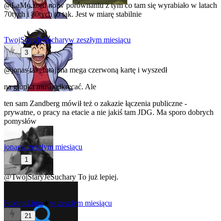
@LaMo.zord
no w porównaniu z tym co tam się wyrabiało w latach
70tych i 80tych to tak. Jest w miarę stabilnie
TwojStaryJeSuchary
w zeszłym miesiącu
3
@jonas
tak, tutaj ma mega czerwoną kartę i wyszedł
na głupka musi odkręcać. Ale
ten sam Zandberg mówił też o zakazie łączenia publiczne -
prywatne, o pracy na etacie a nie jakiś tam JDG. Ma sporo dobrych
pomysłów
jonas
w zeszłym miesiącu
1
@TwojStaryJeSuchary
To już lepiej.
FoxtrotLima
★
w zeszłym miesiącu
21