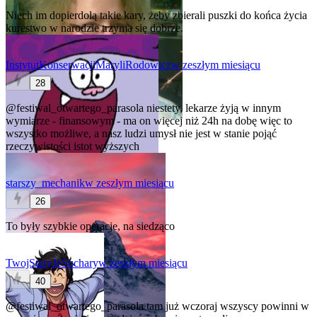
Niech im dopierdolą takie kary, żeby zbierali puszki do końca życia
kurestwo w narodzie trzyma się dobrze.
InstytutKonserwacjiMaryliRodowicz
w zeszłym miesiącu
28
@festiwal_otwartego_parasola
niestety, lekarze żyją w innym
wymiarze - finansowym - ma on więcej niż 24h na dobę więc to
wszystko możliwe, a nasz ludzi umysł nie jest w stanie pojąć
rzeczywistości istot wyższych
starszy_mechanik
w zeszłym miesiącu
26
To były szybkie operacje, na siedząco
TwojStaryJeSuchary
w zeszłym miesiącu
40
@festiwal_otwartego_parasola
tam już wczoraj wszyscy powinni w