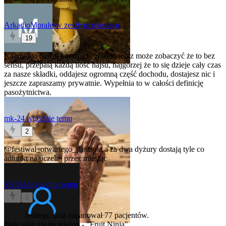
ArkadioMorales
w zeszłym miesiącu
19
Każdy kto dawał kasy na te zbiórki teraz może zobaczyć że to bez
sensu, przepalą każdą ilość hajsu, najgorzej że to się dzieje cały czas
za nasze składki, oddajesz ogromną część dochodu, dostajesz nic i
jeszcze zapraszamy prywatnie. Wypełnia to w całości definicję
pasożytnictwa.
mk-2
4 tygodnie temu
2
@festiwal_otwartego_parasola
a za dwa dyżury dostają tyle co
adiunkt na uczelni przez miesiąc
SST82
4 tygodnie temu
0
Jednego dnia zapanował 77 pacjentów.
Była taka gra na telefon - "Fruit Ninja"