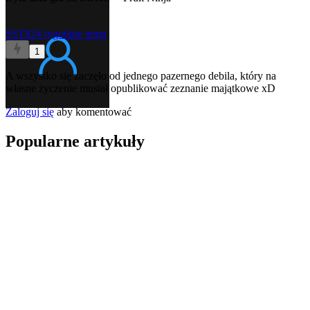
SST82
4 tygodnie temu
1
A wszystko się zaczęło od jednego pazernego debila, który na
własne życzenie musiał opublikować zeznanie majątkowe xD
Zaloguj się
aby komentować
Popularne artykuły