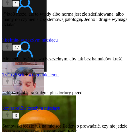
1
@kto3
może, ale to wtedy albo norma jest źle zdefiniowana, albo
mamy do czynienia z systemową patologią. Jedno i drugie wymaga
działań.
hist4min4
w zeszłym miesiącu
17
Ale trzeba być k⁎⁎wa bezczelnym, aby tak bez hamulców kraść.
TyGrySSek
★
4 tygodnie temu
0
@hist4min4
kara śmierci plus tortury przed
krzysztof-2
w zeszłym miesiącu
3
Stanowski jedzie już na miejsce śledztwo prowadzić, czy nie jedzie
bo tam są powiązania z politykami PIS?