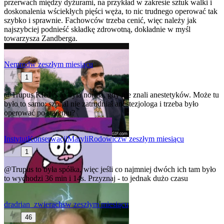
przerwach między dyżurami, na przykład w zakresie sztuk walki i
doskonalenia wściekłych pięści węża, to nic trudnego operować tak
szybko i sprawnie. Fachowców trzeba cenić, więc należy jak
najszybciej podnieść składkę zdrowotną, dokładnie w myśl
towarzysza Zandberga.
Nemrod
w zeszłym miesiącu
1
@Trupus
Kiedyś to była norma, gdy nie znali anestetyków. Może tu
było to samo: szpital nie zatrudniał anestezjologa i trzeba było
operować po staremu?
InstytutKonserwacjiMaryliRodowicz
w zeszłym miesiącu
1
@Trupus
to była spółka, więc jeśli co najmniej dwóch ich tam było
to wychodzi 36 min i 14s. Przyznaj - to jednak dużo czasu
dradrian_zwierachs
w zeszłym miesiącu
46