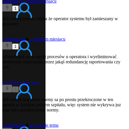
hist4min4
w zeszłym miesiącu
1
@FoxtrotLima
no chyba że operator systemu był zamieszany w
proceder
FoxtrotLima
★
w zeszłym miesiącu
1
@hist4min4
no to audyt procesów u operatora i wyeliminować
możliwość mataczenia przez jakąś redundancję raportowania czy
coś.
kto3
4 tygodnie temu
0
@FoxtrotLima
może normy sa po prostu przekroczone w ten
sposób w każdym jednym szpitalu, więc system nie wykrywa juz
tego jako przekroczenie normy.
FoxtrotLima
★
4 tygodnie temu