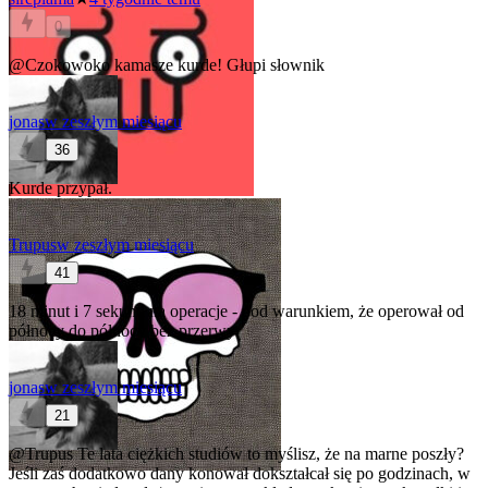
0
@Czokowoko
kamasze kurde! Głupi słownik
jonas
w zeszłym miesiącu
36
Kurde przypał.
Trupus
w zeszłym miesiącu
41
18 minut i 7 sekund na operacje - pod warunkiem, że operował od
północy do północy bez przerwy
jonas
w zeszłym miesiącu
21
@Trupus
Te lata ciężkich studiów to myślisz, że na marne poszły?
Jeśli zaś dodatkowo dany konował dokształcał się po godzinach, w