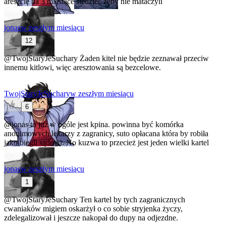
areszcie na 3 miesiące siedzieć żeby nie mataczyli
jonas
w zeszłym miesiącu
12
@TwojStaryJeSuchary
Żaden kitel nie będzie zeznawał przeciw
innemu kitlowi, więc aresztowania są bezcelowe.
TwojStaryJeSuchary
w zeszłym miesiącu
6
@jonas
to już w ogóle jest kpina. powinna być komórka
anonimowych lekarzy z zagranicy, suto opłacana która by robiła
jako biegli sądowi. No kuzwa to przecież jest jeden wielki kartel
jonas
w zeszłym miesiącu
1
@TwojStaryJeSuchary
Ten kartel by tych zagranicznych
cwaniaków migiem oskarżył o co sobie stryjenka życzy,
zdelegalizował i jeszcze nakopał do dupy na odjezdne.