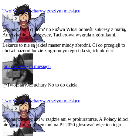
TwojStaryJeSuchary
w zeszłym miesiącu
3
@jonas
jakim cudem? no kuźwa Włosi odnieśli sukcesy z mafią,
Amerykanie, Japończycy, Tacherowa wygrała z górnikami.
Lekarze to nie są jakieś master mindy zbrodni. Ci co przegięli to
chciwi pazerni ludzie z ogromnym ego i da się ich ukrócić
jonas
w zeszłym miesiącu
0
@TwojStaryJeSuchary
No to do dzieła.
TwojStaryJeSuchary
w zeszłym miesiącu
2
@jonas
niestety ani w rządzie ani w prokuraturze. A Polacy idioci
nie chcą ani na Razem ani na PL2050 głosować więc ten tego