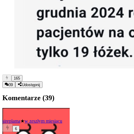
165
39
Udostępnij
Komentarze (
39
)
sireplama
★
w zeszłym miesiącu
6