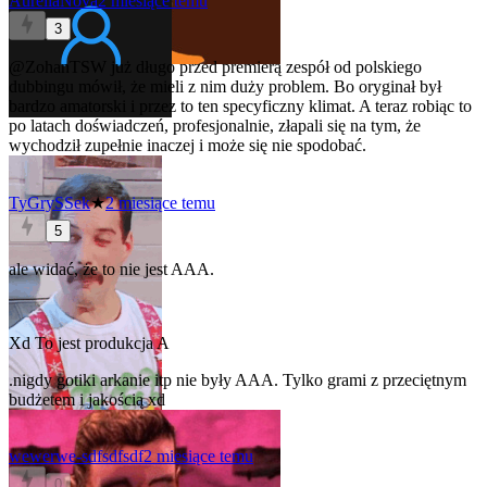
AureliaNova
2 miesiące temu
3
@ZohanTSW
już długo przed premierą zespół od polskiego
dubbingu mówił, że mieli z nim duży problem. Bo oryginał był
bardzo amatorski i przez to ten specyficzny klimat. A teraz robiąc to
po latach doświadczeń, profesjonalnie, złapali się na tym, że
wychodził zupełnie inaczej i może się nie spodobać.
TyGrySSek
★
2 miesiące temu
5
ale widać, że to nie jest AAA.
Xd To jest produkcja A
.nigdy gotiki arkanie itp nie były AAA. Tylko grami z przeciętnym
budżetem i jakością xd
wewerwe-sdfsdfsdf
2 miesiące temu
0