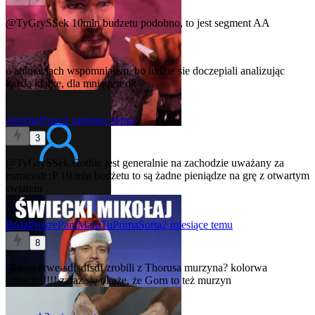
@TyGrySSek
10mln budzetu podobno, to jest segment AA
o animacjach wspomnialem, bo ludzie sie doczepiali analizując
każdą klatke, dla mnie jest ok
AureliaNova
2 miesiące temu
3
@TyGrySSek
Gothic jest generalnie na zachodzie uważany za
eurotrash :P 10 mln budżetu to są żadne pieniądze na grę z otwartym
swiatem
BoJaProszePaniMamTuPrimaSorta
2 miesiące temu
8
@wewerwe-sdfsdfsdf
zrobili z Thorusa murzyna? kolorwa
agitacja!!!!! zaraz się okaże, że Gorn to też murzyn