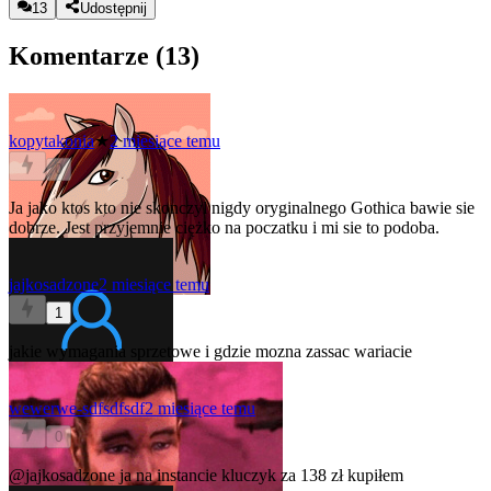
13
Udostępnij
Komentarze (
13
)
kopytakonia
★
2 miesiące temu
0
Ja jako ktos kto nie skonczyl nigdy oryginalnego Gothica bawie sie
dobrze. Jest przyjemnie ciężko na poczatku i mi sie to podoba.
jajkosadzone
2 miesiące temu
1
jakie wymagania sprzetowe i gdzie mozna zassac wariacie
wewerwe-sdfsdfsdf
2 miesiące temu
0
@jajkosadzone
ja na instancie kluczyk za 138 zł kupiłem