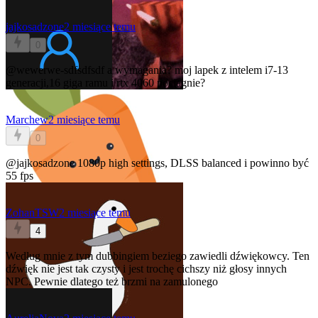
jajkosadzone
2 miesiące temu
0
@wewerwe-sdfsdfsdf
a wymagania? moj lapek z intelem i7-13
generacji,16 giga ramu i rtx 4060 pociagnie?
Marchew
2 miesiące temu
0
@jajkosadzone
1080p high settings, DLSS balanced i powinno być
55 fps
ZohanTSW
2 miesiące temu
4
Według mnie z tym dubbingiem beziego zawiedli dźwiękowcy. Ten
dźwięk nie jest tak czysty i jest trochę cichszy niż głosy innych
NPC. Pewnie dlatego też brzmi na zamulonego