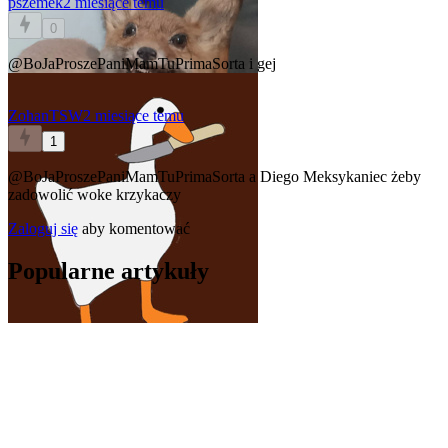
pszemek
2 miesiące temu
0
@BoJaProszePaniMamTuPrimaSorta
i gej
ZohanTSW
2 miesiące temu
1
@BoJaProszePaniMamTuPrimaSorta
a Diego Meksykaniec żeby
zadowolić woke krzykaczy
Zaloguj się
aby komentować
Popularne artykuły