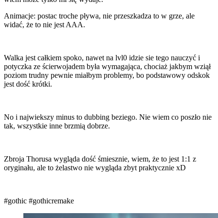
Animacje: postac troche pływa, nie przeszkadza to w grze, ale
widać, że to nie jest AAA.
Walka jest całkiem spoko, nawet na lvl0 idzie sie tego nauczyć i
potyczka ze ścierwojadem była wymagająca, chociaż jakbym wziął
poziom trudny pewnie miałbym problemy, bo podstawowy odskok
jest dość krótki.
No i najwiekszy minus to dubbing beziego. Nie wiem co poszło nie
tak, wszystkie inne brzmią dobrze.
Zbroja Thorusa wygląda dość śmiesznie, wiem, że to jest 1:1 z
oryginału, ale to żelastwo nie wygląda zbyt praktycznie xD
#gothic
#gothicremake