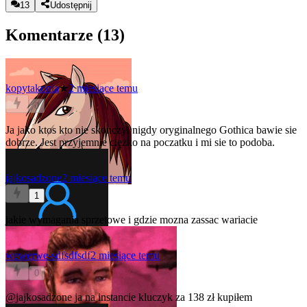
13
Udostępnij
Komentarze (
13
)
kopytakonia
★
2 miesiące temu
0
Ja jako ktos kto nie skonczyl nigdy oryginalnego Gothica bawie sie
dobrze. Jest przyjemnie ciężko na poczatku i mi sie to podoba.
jajkosadzone
2 miesiące temu
1
jakie wymagania sprzetowe i gdzie mozna zassac wariacie
wewerwe-sdfsdfsdf
2 miesiące temu
0
@jajkosadzone
ja na instancie kluczyk za 138 zł kupiłem