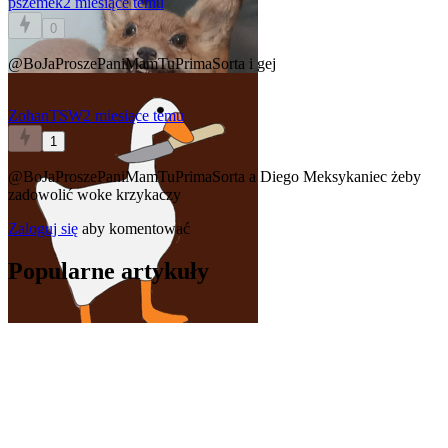
pszemek
2 miesiące temu
0
@BoJaProszePaniMamTuPrimaSorta
i gej
ZohanTSW
2 miesiące temu
1
@BoJaProszePaniMamTuPrimaSorta
a Diego Meksykaniec żeby
zadowolić woke krzykaczy
Zaloguj się
aby komentować
Popularne artykuły