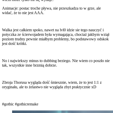
Animacje: postac troche pływa, nie przeszkadza to w grze, ale
widać, że to nie jest AAA.
Walka jest całkiem spoko, nawet na lvl0 idzie sie tego nauczyć i
potyczka ze ścierwojadem była wymagająca, chociaż jakbym wziął
poziom trudny pewnie miałbym problemy, bo podstawowy odskok
jest dość krótki.
No i najwiekszy minus to dubbing beziego. Nie wiem co poszło nie
tak, wszystkie inne brzmią dobrze.
Zbroja Thorusa wygląda dość śmiesznie, wiem, że to jest 1:1 z
oryginału, ale to żelastwo nie wygląda zbyt praktycznie xD
#gothic
#gothicremake