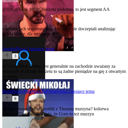
@TyGrySSek
10mln budzetu podobno, to jest segment AA
o animacjach wspomnialem, bo ludzie sie doczepiali analizując
każdą klatke, dla mnie jest ok
AureliaNova
2 miesiące temu
3
@TyGrySSek
Gothic jest generalnie na zachodzie uważany za
eurotrash :P 10 mln budżetu to są żadne pieniądze na grę z otwartym
swiatem
BoJaProszePaniMamTuPrimaSorta
2 miesiące temu
8
@wewerwe-sdfsdfsdf
zrobili z Thorusa murzyna? kolorwa
agitacja!!!!! zaraz się okaże, że Gorn to też murzyn