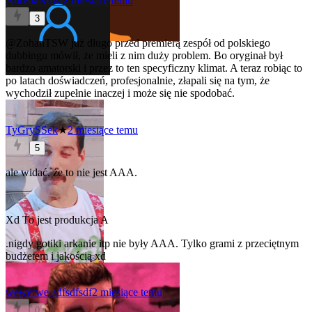
AureliaNova
2 miesiące temu
3
@ZohanTSW
już długo przed premierą zespół od polskiego
dubbingu mówił, że mieli z nim duży problem. Bo oryginał był
bardzo amatorski i przez to ten specyficzny klimat. A teraz robiąc to
po latach doświadczeń, profesjonalnie, złapali się na tym, że
wychodził zupełnie inaczej i może się nie spodobać.
TyGrySSek
★
2 miesiące temu
5
ale widać, że to nie jest AAA.
Xd To jest produkcja A
.nigdy gotiki arkanie itp nie były AAA. Tylko grami z przeciętnym
budżetem i jakością xd
wewerwe-sdfsdfsdf
2 miesiące temu
0