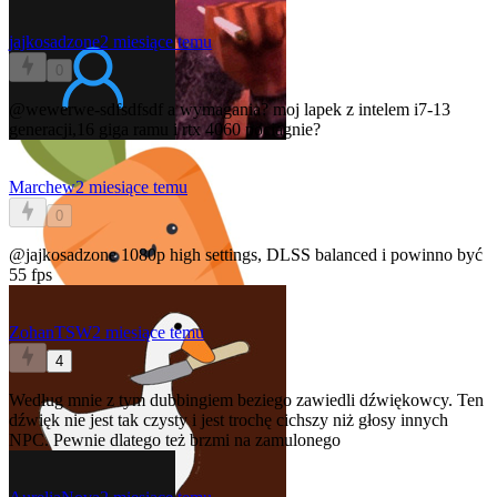
jajkosadzone
2 miesiące temu
0
@wewerwe-sdfsdfsdf
a wymagania? moj lapek z intelem i7-13
generacji,16 giga ramu i rtx 4060 pociagnie?
Marchew
2 miesiące temu
0
@jajkosadzone
1080p high settings, DLSS balanced i powinno być
55 fps
ZohanTSW
2 miesiące temu
4
Według mnie z tym dubbingiem beziego zawiedli dźwiękowcy. Ten
dźwięk nie jest tak czysty i jest trochę cichszy niż głosy innych
NPC. Pewnie dlatego też brzmi na zamulonego