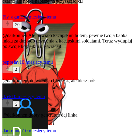
czarno ale notke napiszę na przyszłość xD
Fly_agaric
10 miesięcy temu
20
@darkonnen
Ale powiało kacapskim botem, pewnie twoja babka
miała za dużo do czynienia z kacapskimi sołdatami. Teraz wydupiaj
po swoje kopiejki i nie wracaj!
peposlav
10 miesięcy temu
4
@darkonnen
nie wiem co bierzesz, ale bierz pół
dzek
10 miesięcy temu
2
@darkonnen
dobry generator, daj linka
darkonnen
10 miesięcy temu