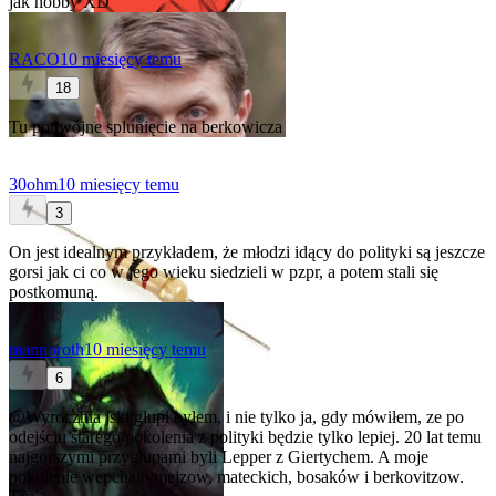
jak hobby XD
RACO
10 miesięcy temu
18
Tu podwójne splunięcie na berkowicza
30ohm
10 miesięcy temu
3
On jest idealnym przykładem, że młodzi idący do polityki są jeszcze
gorsi jak ci co w jego wieku siedzieli w pzpr, a potem stali się
postkomuną.
mannoroth
10 miesięcy temu
6
@Wyrocznia
jski głupi byłem, i nie tylko ja, gdy mówiłem, ze po
odejściu starego pokolenia z polityki będzie tylko lepiej. 20 lat temu
najgorszymi przygłupami byli Lepper z Giertychem. A moje
pokolenie wepchalo mejzow, mateckich, bosaków i berkovitzow.