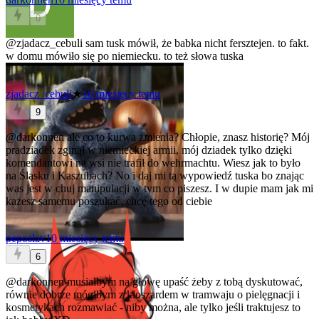
0
@zjadacz_cebuli
sam tusk mówił, że babka nicht fersztejen. to fakt.
w domu mówiło się po niemiecku. to też słowa tuska
zjadacz_cebuli
★
10 miesięcy temu
9
@darkonnen
ale co to kurwa zmienia? Chłopie, znasz historię? Mój
pradziadek zginął w niemieckiej armii, mój dziadek tylko dzięki
komendantowi na wsi nie trafił do wehrmachtu. Wiesz jak to było
na Śląsku i Kaszubach? No i daj mi tą wypowiedź tuska bo znając
was jest w chuj manipulacji w tym co piszesz. I w dupie mam jak mi
każesz samemu poszukać, chcę tego od ciebie
peposlav
10 miesięcy temu
6
@darkonnen
musiałbym na głowę upaść żeby z tobą dyskutować,
równie dobrze mógłbym z kloszardem w tramwaju o pielęgnacji i
kosmetykach rozmawiać - niby można, ale tylko jeśli traktujesz to