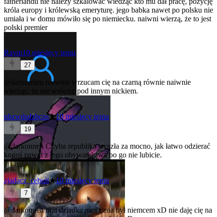
fatherlandu nie należy szkalować wiedząc kto mu dał pracę, pozycję
króla europy i królewską emeryturę. jego babka nawet po polsku nie
umiała i w domu mówiło się po niemiecku. naiwni wierzą, że to jest
polski premier
Ravm
10 miesięcy temu
27
@darkonnen
naiwnie wrzucam cię na czarną równie naiwnie
wierząc, że nie wrócisz pod innym nickiem.
nbzwdsdzbcps
★
10 miesięcy temu
19
@darkonnen
Chyba republika weszła za mocno, jak łatwo odzierać
kogoś nawet z jego obywatelstwa bo go nie lubicie.
zjadacz_cebuli
★
10 miesięcy temu
7
@darkonnen
brat dziadka memcena był niemcem xD nie daję cię na