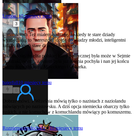
Tfu
Lemon_
10 miesięcy temu
3
@mannoroth
Też miałem nadzieję, że kiedy te stare dziady
wyzdychają, to "nareszcie" dojdą do władzy młodzi, inteligentni
ludzie, których stare dziady blokowały.
Okazało się, że elita polskiej klasy politycznej była może w Sejmie
"kontraktowym", a potem była już równia pochyła i nan jej końcu
mamy Kowalskiego, Mateckiego i Oskarka.
bajerfull
10 miesięcy temu
0
Dobrze mówi. 1 Września mówią tylko o nazistach z naziolandu
mówiących po nazistowsku. A dziś opcja niemiecka obarczy tylko
ruskich, a nie komuchów z komuchlandu mówiący po komuszemu.
Rozpierpapierduchacz
★
10 miesięcy temu
0