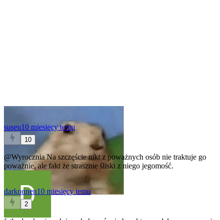
suseu
10 miesięcy temu
10
@Wyrocznia
Na szczęście nikt z poważnych osób nie traktuje go
poważnie, ale fakt że strasznie śliski z niego jegomość.
darkonnen
10 miesięcy temu
2