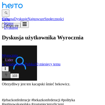
Główna
Dyskusje
Najnowsze
Społeczności
Hejto
>
Wpisy
Zaloguj się
>
Dyskusja
Dyskusja użytkownika
Wyrocznia
Wyrocznia
★
Lider
w
Wiadomości Polska
10 miesięcy temu
103
Obrzydliwy jest ten kacapski śmieć bekowicz.
#jebackonfederacje
#bekazkonfederacji
#polityka
#putinowskapolska
#zostaniecierozliczeni