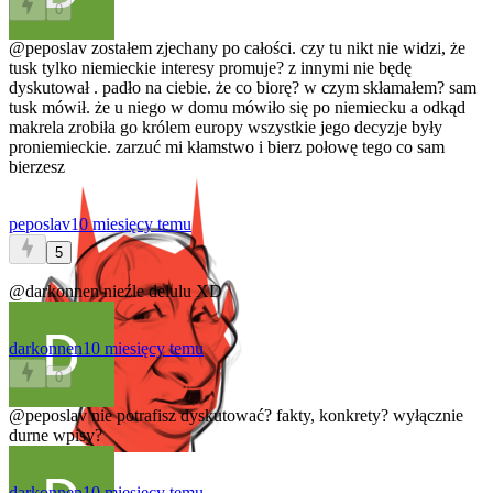
0
@peposlav
zostałem zjechany po całości. czy tu nikt nie widzi, że
tusk tylko niemieckie interesy promuje? z innymi nie będę
dyskutował . padło na ciebie. że co biorę? w czym skłamałem? sam
tusk mówił. że u niego w domu mówiło się po niemiecku a odkąd
makrela zrobiła go królem europy wszystkie jego decyzje były
proniemieckie. zarzuć mi kłamstwo i bierz połowę tego co sam
bierzesz
peposlav
10 miesięcy temu
5
@darkonnen
nieźle delulu XD
darkonnen
10 miesięcy temu
0
@peposlav
nie potrafisz dyskutować? fakty, konkrety? wyłącznie
durne wpisy?
darkonnen
10 miesięcy temu