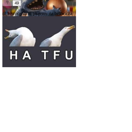
49
@Wyrocznia
tu plujemy na bekwicza