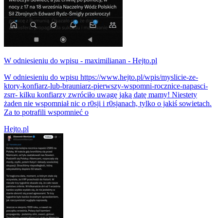
W odniesieniu do wpisu - maximilianan - Hejto.pl
W odniesieniu do wpisu https://www.hejto.pl/wpis/myslicie-ze-
ktory-konfiarz-lub-brauniarz-pierwszy-wspomni-rocznice-napasci-
zsrr- kilku konfiarzy zwróciło uwagę jaką datę mamy! Niestety
żaden nie wspomniał nic o r0sji i r0sjanach, tylko o jakiś sowietach.
Za to potrafili wspomnieć o
Hejto.pl