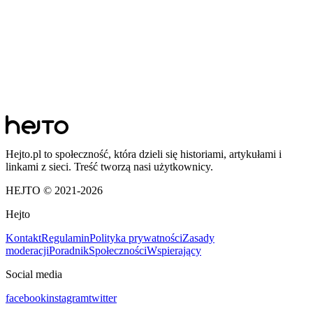
Hejto.pl to społeczność, która dzieli się historiami, artykułami i
linkami z sieci. Treść tworzą nasi użytkownicy.
HEJTO © 2021-
2026
Hejto
Kontakt
Regulamin
Polityka prywatności
Zasady
moderacji
Poradnik
Społeczności
Wspierający
Social media
facebook
instagram
twitter