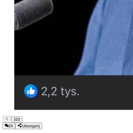
103
24
Udostępnij