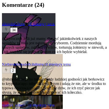
Komentarze (
24
)
nbzwdsdzbcps
★
10 miesięcy temu
34
@Wyrocznia
Jeśli już mamy straszyć jakimkolwiek z naszych
sąsiadów to rosja jest naturalnym wyborem. Codziennie mordują
naszych sąsiadów, zabijają cywilów, torturują żołnierzy w niewoli, a
i tak znajdzie się jeden z drugim co ich będzie wybielał.
NiebieskiSzpadelNihilizmu
10 miesięcy temu
2
@nbzwdsdzbcps
bo takie odpady ludzkiej godności jak berkowicz
to kryptokacapy- niby się kryją z tym i udają że nie, ale w środku to
typowa onucowa swołocz, więc nie dziw, że ich rzyć piecze jak
słyszą, że ktoś śmie śmieć krytykować ich kółeczko.
zjadacz_cebuli
★
10 miesięcy temu