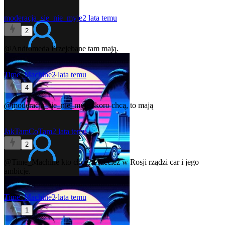
moderacja_sie_nie_myje
2 lata temu
2
@Andromeda
Przejebane tam mają.
Time_Machine
2 lata temu
4
@moderacja_sie_nie_myje
skoro chcą, to mają
JakTamCoTam
2 lata temu
2
@Time_Machine
kto chce? Przecież w Rosji rządzi car i jego
ambicje.
Time_Machine
2 lata temu
1