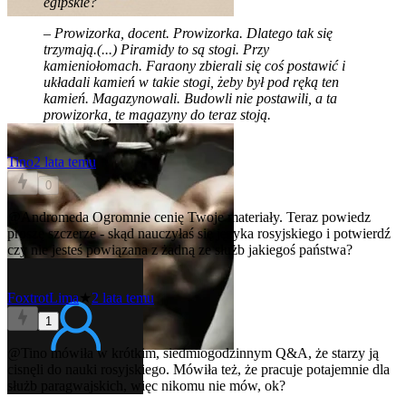
egipskie?
– Prowizorka, docent. Prowizorka. Dlatego tak się
trzymają.(...) Piramidy to są stogi. Przy
kamieniołomach. Faraony zbierali się coś postawić i
układali kamień w takie stogi, żeby był pod ręką ten
kamień. Magazynowali. Budowli nie postawili, a ta
prowizorka, te magazyny do teraz stoją.
Tino
2 lata temu
0
@Andromeda
Ogromnie cenię Twoje materiały. Teraz powiedz
proszę szczerze - skąd nauczyłaś się języka rosyjskiego i potwierdź
czy nie jesteś powiązana z żadną ze służb jakiegoś państwa?
FoxtrotLima
★
2 lata temu
1
@Tino
mówiła w krótkim, siedmiogodzinnym Q&A, że starzy ją
cisnęli do nauki rosyjskiego. Mówiła też, że pracuje potajemnie dla
służb paragwajskich, więc nikomu nie mów, ok?