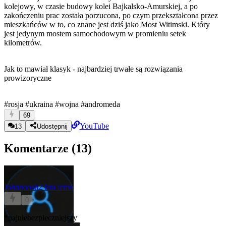
kolejowy, w czasie budowy kolei Bajkalsko-Amurskiej, a po
zakończeniu prac została porzucona, po czym przekształcona przez
mieszkańców w to, co znane jest dziś jako Most Witimski. Który
jest jedynym mostem samochodowym w promieniu setek
kilometrów.
Jak to mawiał klasyk - najbardziej trwałe są rozwiązania
prowizoryczne
#rosja
#ukraina
#wojna
#andromeda
69
YouTube
13
Udostępnij
Komentarze (
13
)
Johnnoosh
2 lata temu
0
*najniebezpieczniejszy