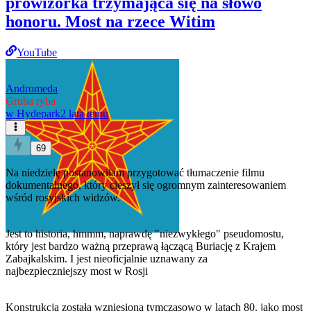
prowizorka trzymająca się na słowo
honoru. Most na rzece Witim
YouTube
Andromeda
Gruba ryba
w
Hydepark
2 lata temu
69
Na niedzielę postanowiłam przygotować tłumaczenie filmu
dokumentalnego, który cieszył się ogromnym zainteresowaniem
wśród rosyjskich widzów.
Jest to historia, hmmm, naprawdę "niezwykłego" pseudomostu,
który jest bardzo ważną przeprawą łączącą Buriację z Krajem
Zabajkalskim. I jest nieoficjalnie uznawany za
najbezpieczniejszy most w Rosji
Konstrukcja została wzniesiona tymczasowo w latach 80. jako most