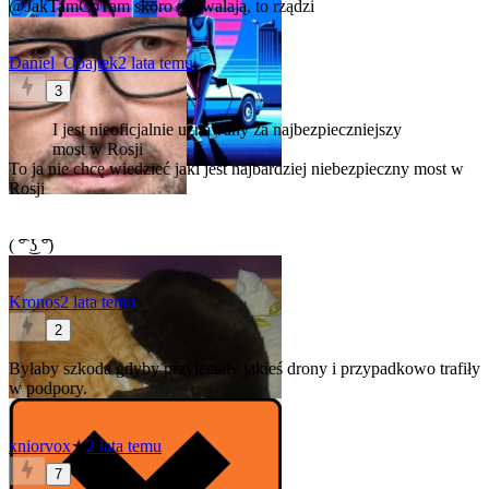
@JakTamCoTam
skoro pozwalają, to rządzi
Daniel_Obajtek
2 lata temu
3
I jest nieoficjalnie uznawany za najbezpieczniejszy
most w Rosji
To ja nie chcę wiedzieć jaki jest najbardziej niebezpieczny most w
Rosji
( ͡° ͜ʖ ͡°)
Kronos
2 lata temu
2
Byłaby szkoda gdyby przyleciały jakieś drony i przypadkowo trafiły
w podpory.
xniorvox
★
2 lata temu
7