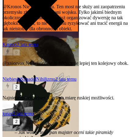
@Kronos
Nie ma powodu. Ten most nie służy ani zaopatrzeniu
przemysłu zbrojeniowego, ani wojsku. Tylko jakimś biednym
okolicznym wieśniakom. Jak już organizować dywersję na tak
głębokich tyłach, to nie ma sensu ryzykować ani tracić energii na
tak nieistotny dla obronności obiekt.
Kronos
2 lata temu
0
@xniorvox
No właściwie to faktycznie lepiej ten kolejowy obok.
NiebieskiSzpadelNihilizmu
2 lata temu
2
Najniebezpieczniejszy. Czyli na miarę ruskiej możliwości.
jonas
2 lata temu
2
– Jak wobec tego pan majster oceni takie piramidy