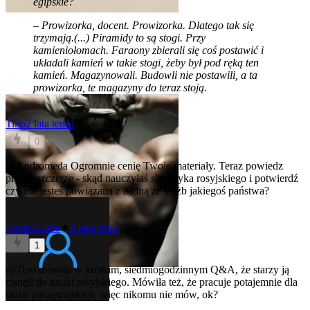
egipskie?
– Prowizorka, docent. Prowizorka. Dlatego tak się
trzymają.(...) Piramidy to są stogi. Przy
kamieniołomach. Faraony zbierali się coś postawić i
układali kamień w takie stogi, żeby był pod ręką ten
kamień. Magazynowali. Budowli nie postawili, a ta
prowizorka, te magazyny do teraz stoją.
Tino
2 lata temu
0
@Andromeda
Ogromnie cenię Twoje materiały. Teraz powiedz
proszę szczerze - skąd nauczyłaś się języka rosyjskiego i potwierdź
czy nie jesteś powiązana z żadną ze służb jakiegoś państwa?
FoxtrotLima
★
2 lata temu
1
@Tino
mówiła w krótkim, siedmiogodzinnym Q&A, że starzy ją
cisnęli do nauki rosyjskiego. Mówiła też, że pracuje potajemnie dla
służb paragwajskich, więc nikomu nie mów, ok?