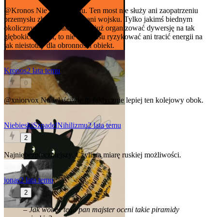
@Kronos
Nie ma powodu. Ten most nie służy ani zaopatrzeniu
przemysłu zbrojeniowego, ani wojsku. Tylko jakimś biednym
okolicznym wieśniakom. Jak już organizować dywersję na tak
głębokich tyłach, to nie ma sensu ryzykować ani tracić energii na
tak nieistotny dla obronności obiekt.
Kronos
2 lata temu
0
@xniorvox
No właściwie to faktycznie lepiej ten kolejowy obok.
NiebieskiSzpadelNihilizmu
2 lata temu
2
Najniebezpieczniejszy. Czyli na miarę ruskiej możliwości.
jonas
2 lata temu
2
– Jak wobec tego pan majster oceni takie piramidy