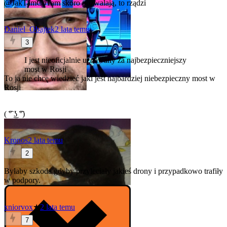
@JakTamCoTam
skoro pozwalają, to rządzi
Daniel_Obajtek
2 lata temu
3
I jest nieoficjalnie uznawany za najbezpieczniejszy
most w Rosji
To ja nie chcę wiedzieć jaki jest najbardziej niebezpieczny most w
Rosji
( ͡° ͜ʖ ͡°)
Kronos
2 lata temu
2
Byłaby szkoda gdyby przyleciały jakieś drony i przypadkowo trafiły
w podpory.
xniorvox
★
2 lata temu
7