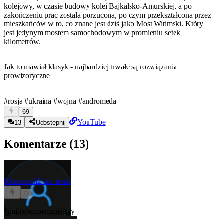
kolejowy, w czasie budowy kolei Bajkalsko-Amurskiej, a po
zakończeniu prac została porzucona, po czym przekształcona przez
mieszkańców w to, co znane jest dziś jako Most Witimski. Który
jest jedynym mostem samochodowym w promieniu setek
kilometrów.
Jak to mawiał klasyk - najbardziej trwałe są rozwiązania
prowizoryczne
#rosja
#ukraina
#wojna
#andromeda
69
YouTube
13
Udostępnij
Komentarze (
13
)
Johnnoosh
2 lata temu
0
*najniebezpieczniejszy