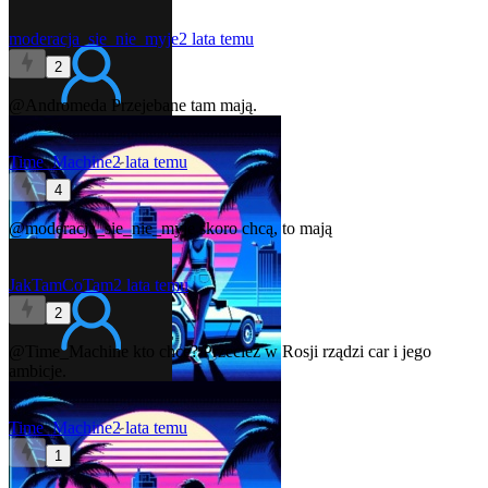
moderacja_sie_nie_myje
2 lata temu
2
@Andromeda
Przejebane tam mają.
Time_Machine
2 lata temu
4
@moderacja_sie_nie_myje
skoro chcą, to mają
JakTamCoTam
2 lata temu
2
@Time_Machine
kto chce? Przecież w Rosji rządzi car i jego
ambicje.
Time_Machine
2 lata temu
1