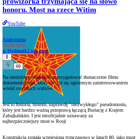
prowizorka trzymająca się na słowo
honoru. Most na rzece Witim
YouTube
Andromeda
Gruba ryba
w
Hydepark
2 lata temu
69
Na niedzielę postanowiłam przygotować tłumaczenie filmu
dokumentalnego, który cieszył się ogromnym zainteresowaniem
wśród rosyjskich widzów.
Jest to historia, hmmm, naprawdę "niezwykłego" pseudomostu,
który jest bardzo ważną przeprawą łączącą Buriację z Krajem
Zabajkalskim. I jest nieoficjalnie uznawany za
najbezpieczniejszy most w Rosji
Konstrukcja została wzniesiona tymczasowo w latach 80. jako most