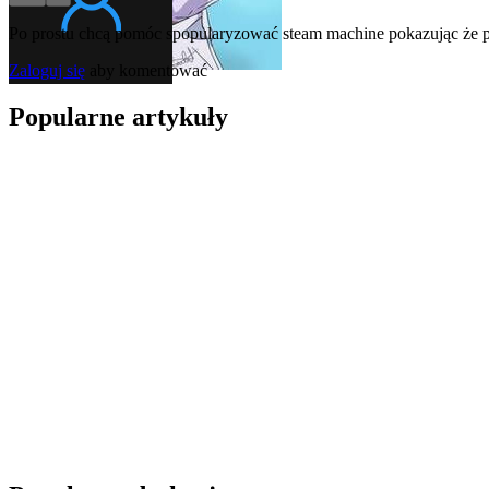
Po prostu chcą pomóc spopularyzować steam machine pokazując że po 
Zaloguj się
aby komentować
Popularne artykuły