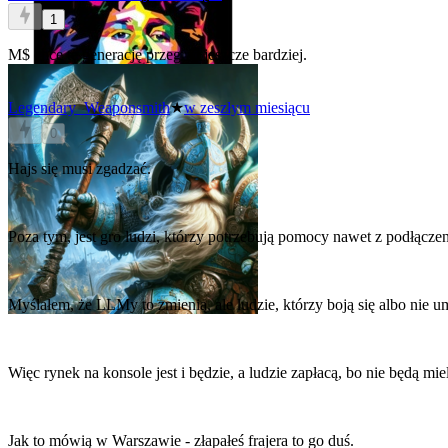
1
M$ chce tę generację przegrać jeszcze bardziej.
Legendary_Weaponsmith
★
w zeszłym miesiącu
0
Hajs się musi zgadzać.
Poza tym, jest gro ludzi, którzy potrzebują pomocy nawet z podłączen
Myślałem, że LLMy to zmienią, ale ludzie, którzy boją się albo nie 
Więc rynek na konsole jest i będzie, a ludzie zapłacą, bo nie będą miel
Jak to mówią w Warszawie - złapałeś frajera to go duś.