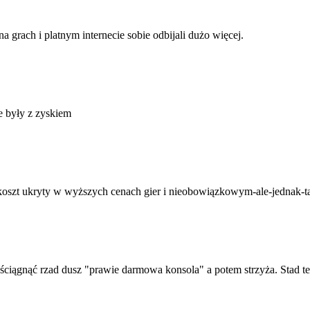
a grach i platnym internecie sobie odbijali dużo więcej.
e były z zyskiem
ył koszt ukryty w wyższych cenach gier i nieobowiązkowym-ale-jednak-
 ściągnąć rzad dusz "prawie darmowa konsola" a potem strzyża. Stad te