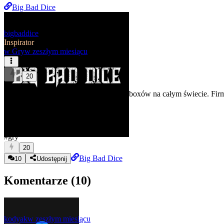
Big Bad Dice
bigbaddice
Inspirator
w
Gry
w zeszłym miesiącu
20
Microsoft od 1 sierpnia podnosi ceny Xboxów na całym świecie. Firma t
ekosystem nadal ma sens?
#gry
20
Big Bad Dice
10
Udostępnij
Komentarze (
10
)
kodyak
w zeszłym miesiącu