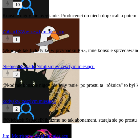
10
Konsole nigdy nie były tanie. Producenci do niech dopłacali a potem n
ZohanTSW
w zeszłym miesiącu
1
@kodyak
tak było tylko w przypadku PS3, inne konsole sprzedawan
NiebieskiSzpadelNihilizmu
w zeszłym miesiącu
3
@kodyak
konsole nigdy nie były tanie- po prostu ta "różnica" to b
kodyak
w zeszłym miesiącu
2
@NiebieskiSzpadelNihilizmu
no tak abonament, staraja sie po prostu
Jim_Morrison
w zeszłym miesiącu