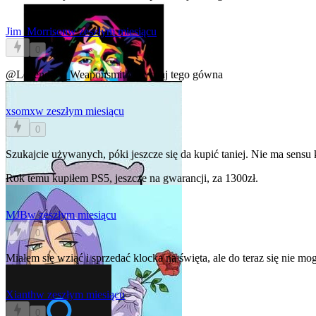
Jim_Morrison
w zeszłym miesiącu
0
@Legendary_Weaponsmith
nie cpaj tego gówna
xsomx
w zeszłym miesiącu
0
Szukajcie używanych, póki jeszcze się da kupić taniej. Nie ma sens
Rok temu kupiłem PS5, jeszcze na gwarancji, za 1300zł.
MJB
w zeszłym miesiącu
0
Miałem się wziąć i sprzedać klocka na święta, ale do teraz się nie mo
Xianth
w zeszłym miesiącu
0