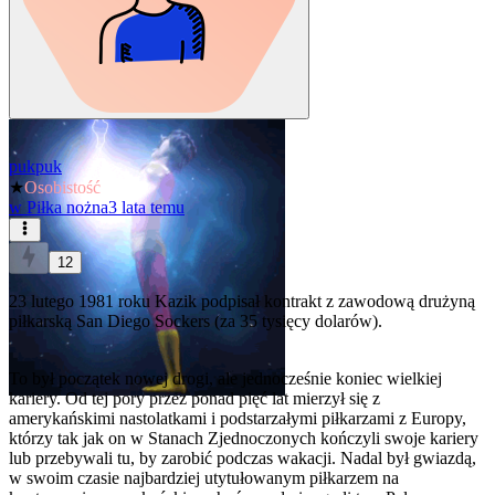
pukpuk
★
Osobistość
w
Piłka nożna
3 lata temu
12
23 lutego 1981 roku Kazik podpisał kontrakt z zawodową drużyną
piłkarską San Diego Sockers (za 35 tysięcy dolarów).
To był początek nowej drogi, ale jednocześnie koniec wielkiej
kariery. Od tej pory przez ponad pięć lat mierzył się z
amerykańskimi nastolatkami i podstarzałymi piłkarzami z Europy,
którzy tak jak on w Stanach Zjednoczonych kończyli swoje kariery
lub przebywali tu, by zarobić podczas wakacji. Nadal był gwiazdą,
w swoim czasie najbardziej utytułowanym piłkarzem na