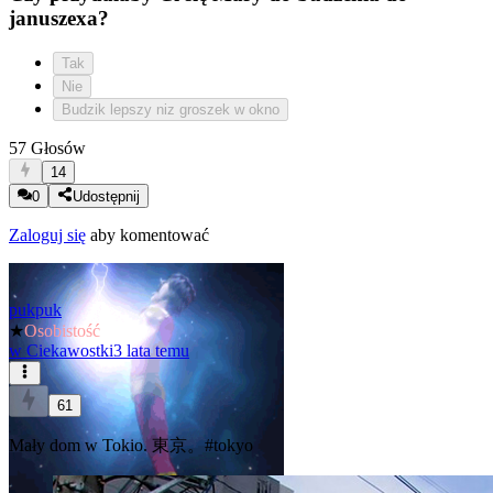
januszexa?
Tak
Nie
Budzik lepszy niz groszek w okno
57 Głosów
14
0
Udostępnij
Zaloguj się
aby komentować
pukpuk
★
Osobistość
w
Ciekawostki
3 lata temu
61
Mały dom w Tokio. 東京。
#tokyo