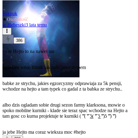
pukpuk
★
Osobistość
w
Heheszki
3 lata temu
386
co te Hejto to na nawet nie
ogladam sobie filmik jak policjanci mopem
babke ze strychu, jakies egzorcyzmy odprawiaja za 5k pensji,
wchodze na hejto a tam typek co gadal z ta babka ze strychu..
albo dzis ogladam sobie drugi sezon farmy klarksona, mowie o
spoko mobilne kurniki - klade sie teraz spac wchodze na Hejto a
tam gosc co kurna projektuje te kurniki ( ͡°( ͡° ͜ʖ( ͡° ͜ʖ ͡°)ʖ ͡°) ͡°)
ja jebe Hejto ma coraz wieksza moc
#hejto