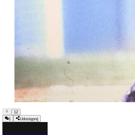
12
1
Udostępnij
Tervaskanto
3 lata temu