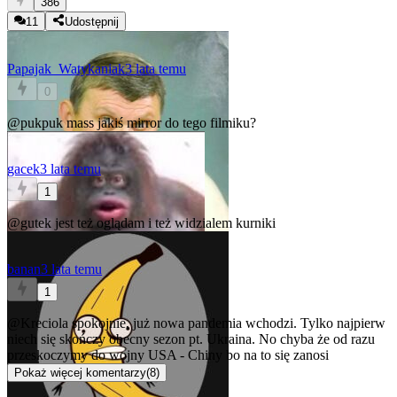
386
11
Udostępnij
Papajak_Watykaniak
3 lata temu
0
@pukpuk
mass jakiś mirror do tego filmiku?
gacek
3 lata temu
1
@gutek
jest też oglądam i też widzialem kurniki
banan
3 lata temu
1
@Kreciola
spokojnie, już nowa pandemia wchodzi. Tylko najpierw
niech się skończy obecny sezon pt. Ukraina. No chyba że od razu
przeskoczymy do wojny USA - Chiny bo na to się zanosi
Pokaż więcej komentarzy
(
8
)