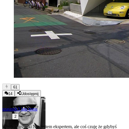
61
14
Udostępnij
szasznik
3 lata temu
2
@tylko_grzanki
Nie jestem ekspertem, ale coś czuję że gdybyś