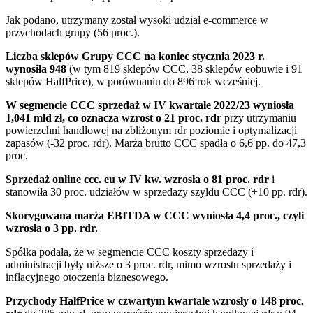
Jak podano, utrzymany został wysoki udział e-commerce w
przychodach grupy (56 proc.).
Liczba sklepów Grupy CCC na koniec stycznia 2023 r.
wynosiła 948
(w tym 819 sklepów CCC, 38 sklepów eobuwie i 91
sklepów HalfPrice), w porównaniu do 896 rok wcześniej.
W segmencie CCC sprzedaż w IV kwartale 2022/23 wyniosła
1,041 mld zł, co oznacza wzrost o 21 proc. rdr
przy utrzymaniu
powierzchni handlowej na zbliżonym rdr poziomie i optymalizacji
zapasów (-32 proc. rdr). Marża brutto CCC spadła o 6,6 pp. do 47,3
proc.
Sprzedaż online ccc. eu w IV kw. wzrosła o 81 proc. rdr
i
stanowiła 30 proc. udziałów w sprzedaży szyldu CCC (+10 pp. rdr).
Skorygowana marża EBITDA w CCC wyniosła 4,4 proc., czyli
wzrosła o 3 pp. rdr.
Spółka podała, że w segmencie CCC koszty sprzedaży i
administracji były niższe o 3 proc. rdr, mimo wzrostu sprzedaży i
inflacyjnego otoczenia biznesowego.
Przychody HalfPrice w czwartym kwartale wzrosły o 148 proc.