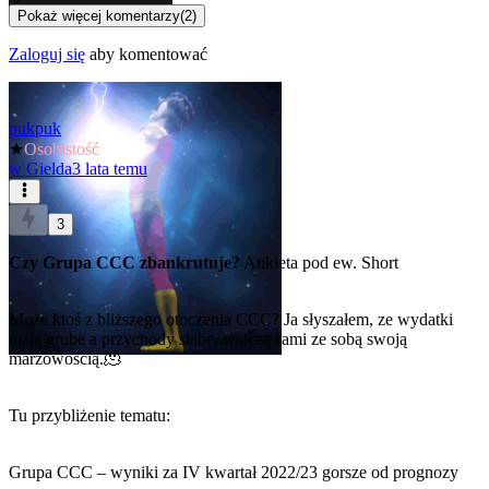
Pokaż więcej komentarzy
(
2
)
Zaloguj się
aby komentować
pukpuk
★
Osobistość
w
Gielda
3 lata temu
3
Czy Grupa CCC zbankrutuje?
Ankieta pod ew. Short
Może ktoś z bliższego otoczenia CCC? Ja słyszałem, ze wydatki
mają grube a przychody słabe, walczą sami ze sobą swoją
marżowością.🫠
Tu przybliżenie tematu:
Grupa CCC – wyniki za IV kwartał 2022/23 gorsze od prognozy