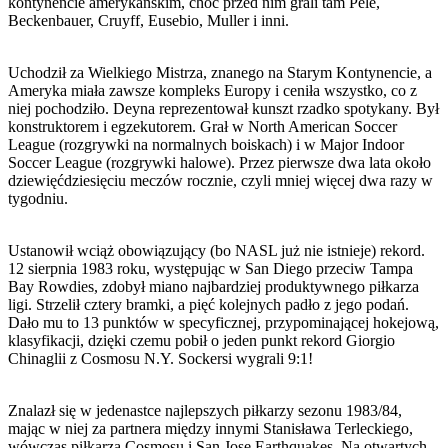
kontynencie amerykańskim, choć przed nim grali tam Pele,
Beckenbauer, Cruyff, Eusebio, Muller i inni.
Uchodził za Wielkiego Mistrza, znanego na Starym Kontynencie, a
Ameryka miała zawsze kompleks Europy i ceniła wszystko, co z
niej pochodziło. Deyna reprezentował kunszt rzadko spotykany. Był
konstruktorem i egzekutorem. Grał w North American Soccer
League (rozgrywki na normalnych boiskach) i w Major Indoor
Soccer League (rozgrywki halowe). Przez pierwsze dwa lata około
dziewięćdziesięciu meczów rocznie, czyli mniej więcej dwa razy w
tygodniu.
Ustanowił wciąż obowiązujący (bo NASL już nie istnieje) rekord.
12 sierpnia 1983 roku, występując w San Diego przeciw Tampa
Bay Rowdies, zdobył miano najbardziej produktywnego piłkarza
ligi. Strzelił cztery bramki, a pięć kolejnych padło z jego podań.
Dało mu to 13 punktów w specyficznej, przypominającej hokejową,
klasyfikacji, dzięki czemu pobił o jeden punkt rekord Giorgio
Chinaglii z Cosmosu N.Y. Sockersi wygrali 9:1!
Znalazł się w jedenastce najlepszych piłkarzy sezonu 1983/84,
mając w niej za partnera między innymi Stanisława Terleckiego,
wówczas piłkarza Cosmosu i San Jose Earthquakes. Na otwartych