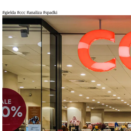
#gielda
#ccc
#analiza
#spadki