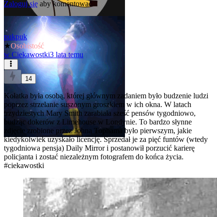
Zaloguj się
aby komentować
pukpuk
★
Osobistość
w
Ciekawostki
3 lata temu
14
Kołatka była osobą, której głównym zadaniem było budzenie ludzi
poprzez strzelanie suszonym groszkiem w ich okna. W latach
trzydziestych Mary Smith zarabiała sześć pensów tygodniowo,
budząc dokerów z Limehouse w Londynie. To bardzo słynne
zdjęcie zrobione przez Johna Tophama było pierwszym, jakie
kiedykolwiek uzyskało licencję. Sprzedał je za pięć funtów (wtedy
tygodniowa pensja) Daily Mirror i postanowił porzucić karierę
policjanta i zostać niezależnym fotografem do końca życia.
#ciekawostki