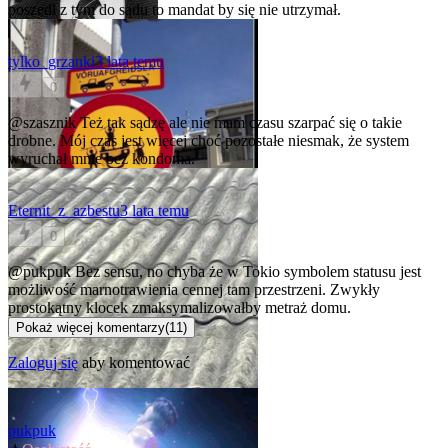
poszedł z tym do sądu to mandat by się nie utrzymał.
tylko_grzanki
3 lata temu
0
@szasznik
Też tak sądzę ale nie mam czasu szarpać się o takie
drobne. Mój czas jest więcej choć pozostałe niesmak, że system
wyruchał mnie bez kondoma.
Eternit_z_azbestu
3 lata temu
0
@pukpuk
Bez sensu, no chyba że w Tokio symbolem statusu jest
możliwość marnotrawienia cennej tam przestrzeni. Zwykły
prostokątny klocek zmaksymalizowałby metraż domu.
Pokaż więcej komentarzy
(
11
)
Zaloguj się
aby komentować
pukpuk