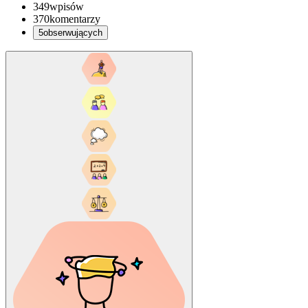
349
wpisów
370
komentarzy
5
obserwujących