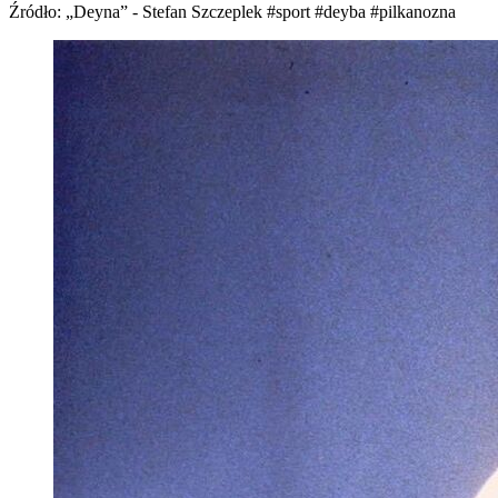
Źródło: „Deyna” - Stefan Szczeplek
#sport
#deyba
#pilkanozna