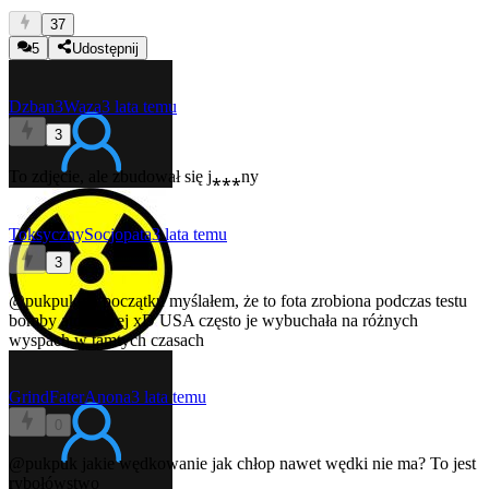
37
5
Udostępnij
Dzban3Waza
3 lata temu
3
To zdjęcie, ale zbudował się j⁎⁎⁎ny
ToksycznySocjopata
3 lata temu
3
@pukpuk
na początku myślałem, że to fota zrobiona podczas testu
bomby atomowej xD USA często je wybuchała na różnych
wyspach w tamtych czasach
GrindFaterAnona
3 lata temu
0
@pukpuk
jakie wędkowanie jak chłop nawet wędki nie ma? To jest
rybołówstwo