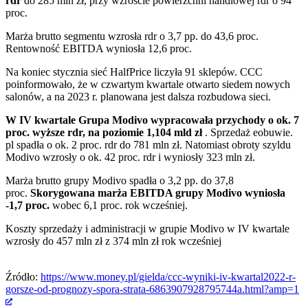
rdr
do 285 mln zł, przy wzroście powierzchni handlowej rdr o 94
proc.
Marża brutto segmentu wzrosła rdr o 3,7 pp. do 43,6 proc.
Rentowność EBITDA wyniosła 12,6 proc.
Na koniec stycznia sieć HalfPrice liczyła 91 sklepów. CCC
poinformowało, że w czwartym kwartale otwarto siedem nowych
salonów, a na 2023 r. planowana jest dalsza rozbudowa sieci.
W IV kwartale Grupa Modivo wypracowała przychody o ok. 7
proc. wyższe rdr, na poziomie 1,104 mld zł
. Sprzedaż eobuwie.
pl spadła o ok. 2 proc. rdr do 781 mln zł. Natomiast obroty szyldu
Modivo wzrosły o ok. 42 proc. rdr i wyniosły 323 mln zł.
Marża brutto grupy Modivo spadła o 3,2 pp. do 37,8
proc.
Skorygowana marża EBITDA grupy Modivo wyniosła
-1,7 proc.
wobec 6,1 proc. rok wcześniej.
Koszty sprzedaży i administracji w grupie Modivo w IV kwartale
wzrosły do 457 mln zł z 374 mln zł rok wcześniej
Źródło:
https://www.money.pl/gielda/ccc-wyniki-iv-kwartal2022-r-
gorsze-od-prognozy-spora-strata-6863907928795744a.html?amp=1