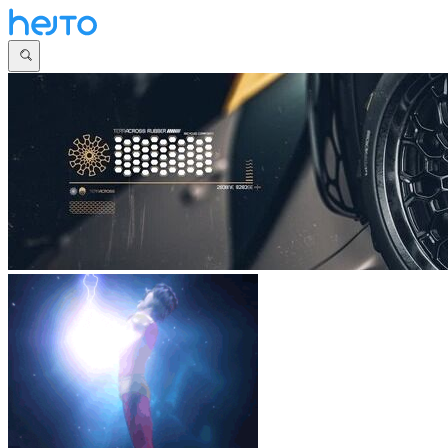
Główna
Dyskusje
Najnowsze
Społeczności
Zaloguj się