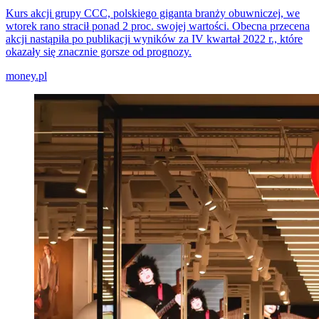
Kurs akcji grupy CCC, polskiego giganta branży obuwniczej, we
wtorek rano stracił ponad 2 proc. swojej wartości. Obecna przecena
akcji nastąpiła po publikacji wyników za IV kwartał 2022 r., które
okazały się znacznie gorsze od prognozy.
money.pl