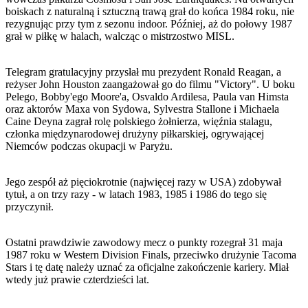
boiskach z naturalną i sztuczną trawą grał do końca 1984 roku, nie
rezygnując przy tym z sezonu indoor. Później, aż do połowy 1987
grał w piłkę w halach, walcząc o mistrzostwo MISL.
Telegram gratulacyjny przysłał mu prezydent Ronald Reagan, a
reżyser John Houston zaangażował go do filmu "Victory". U boku
Pelego, Bobby'ego Moore'a, Osvaldo Ardilesa, Paula van Himsta
oraz aktorów Maxa von Sydowa, Sylvestra Stallone i Michaela
Caine Deyna zagrał rolę polskiego żołnierza, więźnia stalagu,
członka międzynarodowej drużyny piłkarskiej, ogrywającej
Niemców podczas okupacji w Paryżu.
Jego zespół aż pięciokrotnie (najwięcej razy w USA) zdobywał
tytuł, a on trzy razy - w latach 1983, 1985 i 1986 do tego się
przyczynił.
Ostatni prawdziwie zawodowy mecz o punkty rozegrał 31 maja
1987 roku w Western Division Finals, przeciwko drużynie Tacoma
Stars i tę datę należy uznać za oficjalne zakończenie kariery. Miał
wtedy już prawie czterdzieści lat.