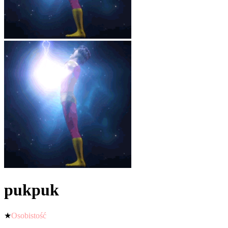
pukpuk
★
Osobistość