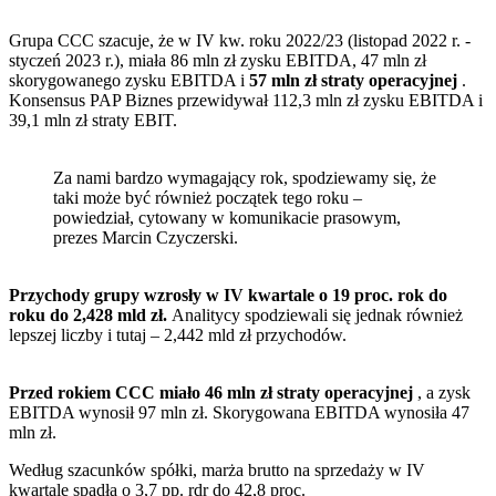
Grupa CCC szacuje, że w IV kw. roku 2022/23 (listopad 2022 r. -
styczeń 2023 r.), miała 86 mln zł zysku EBITDA, 47 mln zł
skorygowanego zysku EBITDA i
57 mln zł straty operacyjnej
.
Konsensus PAP Biznes przewidywał 112,3 mln zł zysku EBITDA i
39,1 mln zł straty EBIT.
Za nami bardzo wymagający rok, spodziewamy się, że
taki może być również początek tego roku –
powiedział, cytowany w komunikacie prasowym,
prezes Marcin Czyczerski.
Przychody grupy wzrosły w IV kwartale o 19 proc. rok do
roku do 2,428 mld zł.
Analitycy spodziewali się jednak również
lepszej liczby i tutaj – 2,442 mld zł przychodów.
Przed rokiem CCC miało 46 mln zł straty operacyjnej
, a zysk
EBITDA wynosił 97 mln zł. Skorygowana EBITDA wynosiła 47
mln zł.
Według szacunków spółki, marża brutto na sprzedaży w IV
kwartale spadła o 3,7 pp. rdr do 42,8 proc.