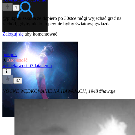
1
@pukpuk
szkoda że dopiero po 30stce mógł wyjechać grać na
zachód, gdyby nie to to pewnie byłby światową gwiazdą
Zaloguj się
aby komentować
pukpuk
★
Osobistość
w
Ciekawostki
3 lata temu
37
NOCNE WĘDKOWANIE NA HAWAJACH, 1948
#hawaje