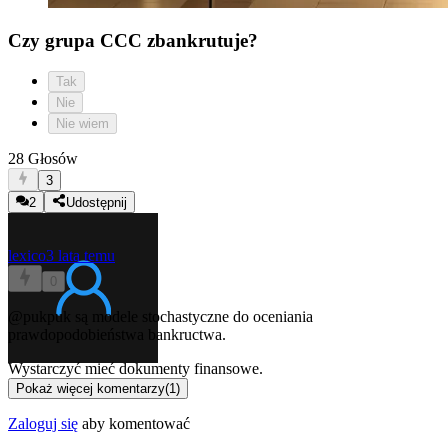
Czy grupa CCC zbankrutuje?
Tak
Nie
Nie wiem
28 Głosów
3
2
Udostępnij
lexico
3 lata temu
0
@pukpuk
są modele stochastyczne do oceniania
prawdopodobieństwa bankructwa.
Wystarczyć mieć dokumenty finansowe.
Pokaż więcej komentarzy
(
1
)
Zaloguj się
aby komentować