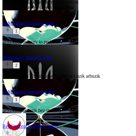
@alaMAkota
informowała o tym
@RedCrescent
Myślałem że to chłop
alaMAkota
2 miesiące temu
1
@Mikuuuus
a czy to problem ?
Mikuuuus
2 miesiące temu
2
@alaMAkota
Nie no żaden problem
Luzik arbuzik
alaMAkota
2 miesiące temu
1
@Mikuuuus
luzik bez stresu :)
RedCrescent
2 miesiące temu
0