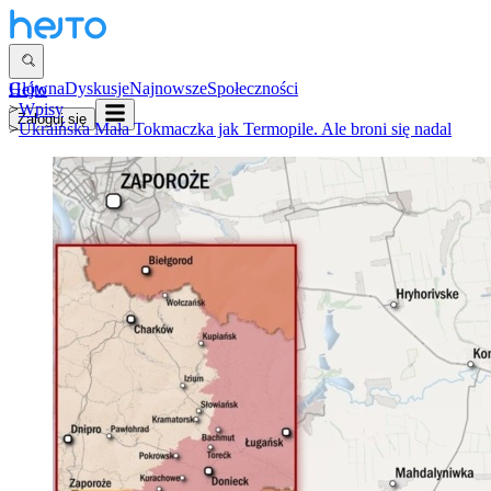
Główna
Dyskusje
Najnowsze
Społeczności
Hejto
>
Wpisy
Zaloguj się
>
Ukraińska Mała Tokmaczka jak Termopile. Ale broni się nadal