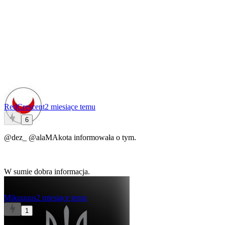
RedCrescent
2 miesiące temu
6
@dez_
@alaMAkota
informowała o tym.
W sumie dobra informacja.
Mikuuuus
2 miesiące temu
1