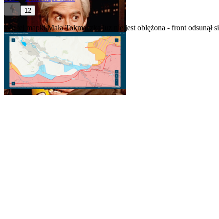
12
Wg tej mapki Mała Tokmaczka juz nie jest oblężona - front odsunął si