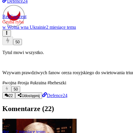
Defence24
RedCrescent
Gruba ryba
w
Wojna wna Ukrainie
2 miesiące temu
50
Tytul mowi wszystko.
Wzywam prawdziwych fanow oreza rosyjskiego do swietowania triu
#wojna
#rosja
#ukraina
#heheszki
50
Defence24
22
Udostępnij
Komentarze (
22
)
dez_
★
2 miesiące temu