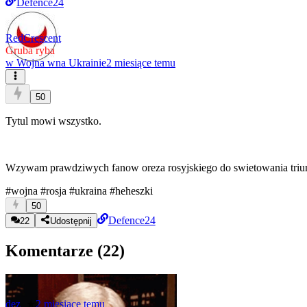
Defence24
RedCrescent
Gruba ryba
w
Wojna wna Ukrainie
2 miesiące temu
50
Tytul mowi wszystko.
Wzywam prawdziwych fanow oreza rosyjskiego do swietowania triu
#wojna
#rosja
#ukraina
#heheszki
50
Defence24
22
Udostępnij
Komentarze (
22
)
dez_
★
2 miesiące temu