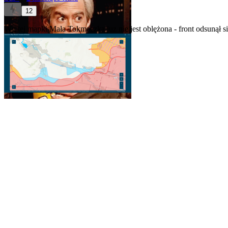
12
Wg tej mapki Mała Tokmaczka juz nie jest oblężona - front odsunął si