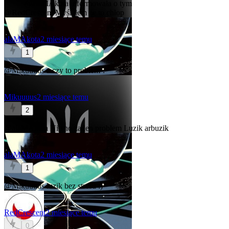
@alaMAkota
informowała o tym
@RedCrescent
Myślałem że to chłop
alaMAkota
2 miesiące temu
1
@Mikuuuus
a czy to problem ?
Mikuuuus
2 miesiące temu
2
@alaMAkota
Nie no żaden problem
Luzik arbuzik
alaMAkota
2 miesiące temu
1
@Mikuuuus
luzik bez stresu :)
RedCrescent
2 miesiące temu
0