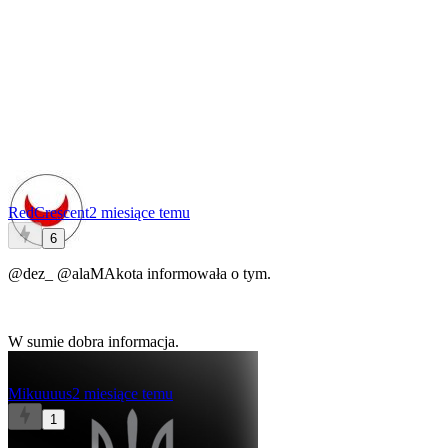
RedCrescent
2 miesiące temu
6
@dez_
@alaMAkota
informowała o tym.
W sumie dobra informacja.
Mikuuuus
2 miesiące temu
1