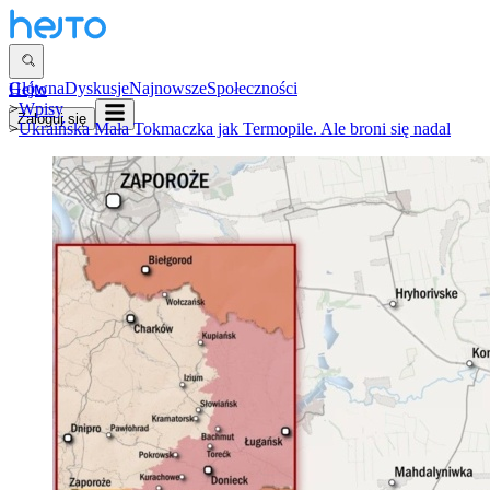
Główna
Dyskusje
Najnowsze
Społeczności
Hejto
>
Wpisy
Zaloguj się
>
Ukraińska Mała Tokmaczka jak Termopile. Ale broni się nadal