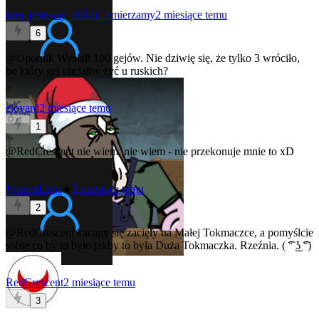
kim_jestesmy_dokad_zmierzamy
2 miesiące temu
6
@Opornik
Wysłali 100 gejów. Nie dziwię się, że tylko 3 wróciło,
bo który gej chciałby żyć u ruskich?
eloyard
2 miesiące temu
1
@RedCrescent
nie wiem, nie wiem - nie przekonuje mnie to xD
FoxtrotLima
★
2 miesiące temu
2
@RedCrescent
kacapy się zacięły na Małej Tokmaczce, a pomyślcie
sobie co by to było jakby to była Duża Tokmaczka. Rzeźnia. ( ͡° ͜ʖ ͡°)
RedCrescent
2 miesiące temu
3