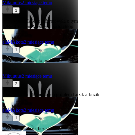
Mikuuuus
2 miesiące temu
1
@alaMAkota
informowała o tym
@RedCrescent
Myślałem że to chłop
alaMAkota
2 miesiące temu
1
@Mikuuuus
a czy to problem ?
Mikuuuus
2 miesiące temu
2
@alaMAkota
Nie no żaden problem
Luzik arbuzik
alaMAkota
2 miesiące temu
1
@Mikuuuus
luzik bez stresu :)