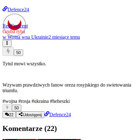
Defence24
RedCrescent
Gruba ryba
w
Wojna wna Ukrainie
2 miesiące temu
50
Tytul mowi wszystko.
Wzywam prawdziwych fanow oreza rosyjskiego do swietowania
triumfu.
#wojna
#rosja
#ukraina
#heheszki
50
Defence24
22
Udostępnij
Komentarze (
22
)