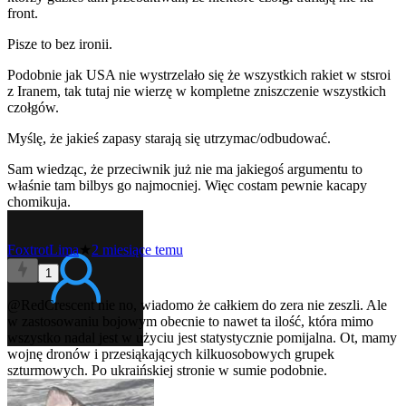
front.
Pisze to bez ironii.
Podobnie jak USA nie wystrzelało się że wszystkich rakiet w stsroi
z Iranem, tak tutaj nie wierzę w kompletne zniszczenie wszystkich
czołgów.
Myślę, że jakieś zapasy starają się utrzymac/odbudować.
Sam wiedząc, że przeciwnik już nie ma jakiegoś argumentu to
właśnie tam bilbys go najmocniej. Więc costam pewnie kacapy
chomikuja.
FoxtrotLima
★
2 miesiące temu
1
@RedCrescent
nie no, wiadomo że całkiem do zera nie zeszli. Ale
w zastosowaniu bojowym obecnie to nawet ta ilość, która mimo
wszystko nadal jest w użyciu jest statystycznie pomijalna. Ot, mamy
wojnę dronów i przesiąkających kilkuosobowych grupek
szturmowych. Po ukraińskiej stronie w sumie podobnie.