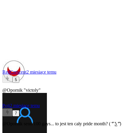
RedCrescent
2 miesiące temu
5
@Opornik
"victoly"
Poji
2 miesiące temu
7
@Opornik
send 100 gays... to jest ten cały pride month? ( ͡° ͜ʖ ͡°)