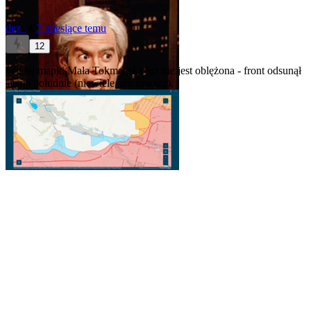
dez_
★
2 miesiące temu
12
Wg tej mapki Mała Tokmaczka juz nie jest oblężona - front odsunął
się na południe (niewiele, ale zawsze).