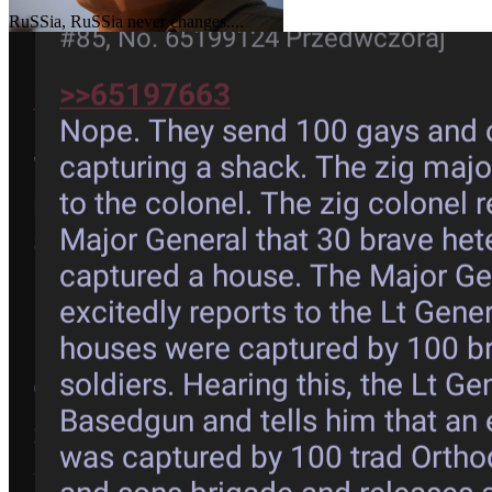
RuSSia, RuSSia never changes....