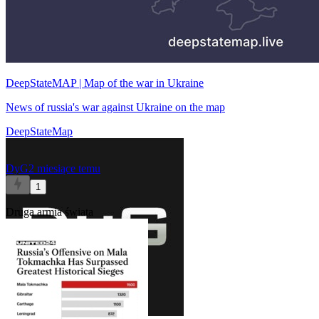
DeepStateMAP | Map of the war in Ukraine
News of russia's war against Ukraine on the map
DeepStateMap
DyG
2 miesiące temu
1
Druga armia świata