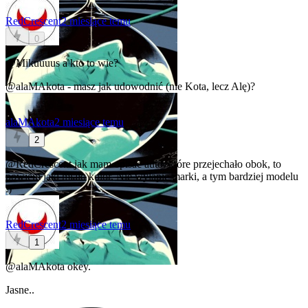
RedCrescent
2 miesiące temu
0
@Mikuuuus
a kto to wie?
@alaMAkota
- masz jak udowodnić (nie Kota, lecz Alę)?
alaMAkota
2 miesiące temu
2
@RedCrescent
jak mam opisać auto, które przejechało obok, to
powiem jaki miało kolor. Nie wyłapie marki, a tym bardziej modelu
:)
RedCrescent
2 miesiące temu
1
@alaMAkota
okey.
Jasne..