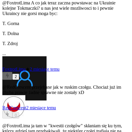
@FoxtrotLima
A co jak teraz zaczna powstawac na Ukrainie
kolejne Tokmaczki? u nas jest wiele mozliwosci to i pewnie
Ukraincy nie gorsi moga byc:
T. Gorna
T. Dolna
T. Zdroj
...
FoxtrotLima
★
2 miesiące temu
2
@RedCrescent
przejebane jak w ruskim czołgu. Chociaż już im
chyba prawie żadne sprawne nie zostały xD
RedCrescent
2 miesiące temu
0
@FoxtrotLima
ja tam w "kwestii czołgów" skłaniam się ku tym,
którzy gdzieś tam przebakiwali, że niektóre czołgi trafiają nie na