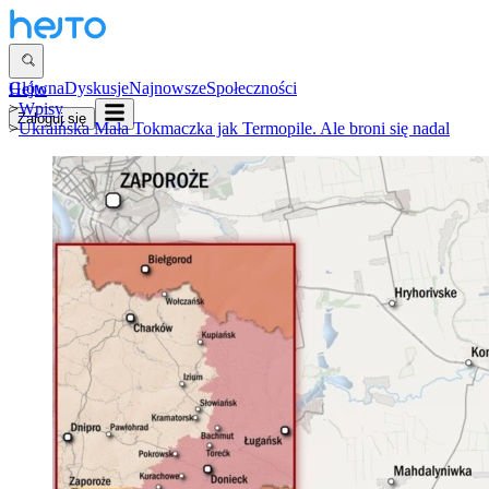
Główna
Dyskusje
Najnowsze
Społeczności
Hejto
>
Wpisy
Zaloguj się
>
Ukraińska Mała Tokmaczka jak Termopile. Ale broni się nadal