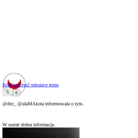
RedCrescent
2 miesiące temu
6
@dez_
@alaMAkota
informowała o tym.
W sumie dobra informacja.