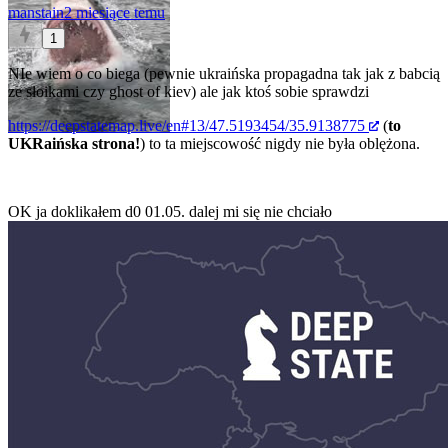
manstain
2 miesiące temu
1
NIe wiem o co biega (pewnie ukraińska propagadna tak jak z babcią
ze słoikami czy ghost of kiev) ale jak ktoś sobie sprawdzi
https://deepstatemap.live/en#13/47.5193454/35.9138775
(
to
UKRaińska strona!
) to ta miejscowość nigdy nie była oblężona.
OK ja doklikałem d0 01.05. dalej mi się nie chciało