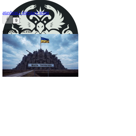
ataxbras
2 miesiące temu
9
@RedCrescent