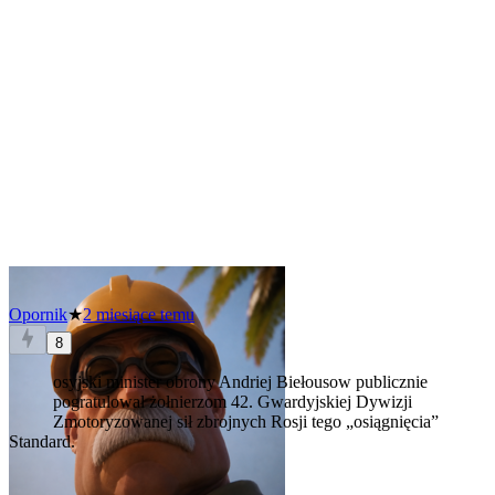
Opornik
★
2 miesiące temu
8
osyjski minister obrony Andriej Biełousow publicznie
pogratulował żołnierzom 42. Gwardyjskiej Dywizji
Zmotoryzowanej sił zbrojnych Rosji tego „osiągnięcia”
Standard.