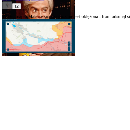
12
Wg tej mapki Mała Tokmaczka juz nie jest oblężona - front odsunął si