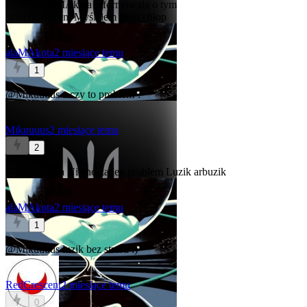
@alaMAkota
informowała o tym
@RedCrescent
Myślałem że to chłop
alaMAkota
2 miesiące temu
1
@Mikuuuus
a czy to problem ?
Mikuuuus
2 miesiące temu
2
@alaMAkota
Nie no żaden problem
Luzik arbuzik
alaMAkota
2 miesiące temu
1
@Mikuuuus
luzik bez stresu :)
RedCrescent
2 miesiące temu
0