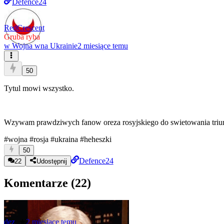
Defence24
RedCrescent
Gruba ryba
w
Wojna wna Ukrainie
2 miesiące temu
50
Tytul mowi wszystko.
Wzywam prawdziwych fanow oreza rosyjskiego do swietowania triu
#wojna
#rosja
#ukraina
#heheszki
50
Defence24
22
Udostępnij
Komentarze (
22
)
dez_
★
2 miesiące temu