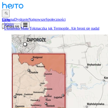
Główna
Dyskusje
Najnowsze
Społeczności
Hejto
>
Wpisy
Zaloguj się
>
Ukraińska Mała Tokmaczka jak Termopile. Ale broni się nadal