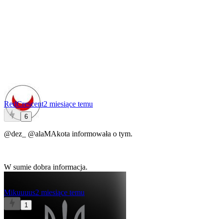
RedCrescent
2 miesiące temu
6
@dez_
@alaMAkota
informowała o tym.
W sumie dobra informacja.
Mikuuuus
2 miesiące temu
1