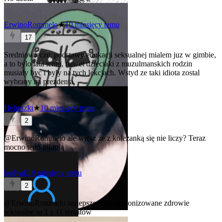
ErwinoRommelo
★
10 miesięcy temu
17
Sredniowiecze, podstawy edukacji seksualnej mialem juz w gimbie,
a to bylo lata temu, nawet dzieciaki z muzulmanskich rodzin
musialy byc i byly na tych lekcjach. Wstyd ze taki idiota zostal
wybrany na prezdenta.
Heheszki
★
10 miesięcy temu
2
@ErwinoRommelo
ale wiesz że z koleżanką się nie liczy? Teraz
mocno tego pilnują
kodyak
10 miesięcy temu
2
@ErwinoRommelo
najlepsze że te demonizowane zdrowie
seksualne to 1 z 11 tematow