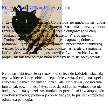
NiebieskiSzpadelNihilizmu
10 miesięcy temu
2
@ErwinoRommelo
też miałem. Co prawda- no umówmy się- chuja
to były za zajęcia, z belfrem wybranym "z nadania" przez dyrektora
i szczytem czegokolwiek było puszczenie cringowego w chuj
"edukacyjnego" filmiku w stylu "Dlaczego ja" albo innych
"Trudnych spraw", ale no...
były
. I to jest naprawdę dobre, że
postanowili tą zjebaną formułę naprawić i przekazywać faktyczną
wiedzę. Co z tego wyjdzie to czas pokaże, jasne, ale przynajmniej
ktoś zaadresował problem i postanowił coś z nim zrobić. I za to
propsy, niezależnie od tego która partia by na to się zdecydowała.
Natomiast fakt tego, że są starzy, którzy lecą do kościoła i słuchają
typa w kiecce, który sobie konceptualnie zawiązał chuja na supeł i
ślubował nie mieć rodziny ani dzieci, ale jest pierwszy do uczenia
innych jak powinni współżyć, mieć dzieci i co im wolno, a co nie, i
budują sobie na tym żelazny fundament przekonań i światopoglądu
zakotwiczonych głęboko- a jakże- w tradycji, to już jest kompletnie
odmienna patologia.