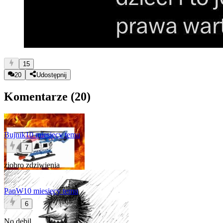
15
20
Udostępnij
Komentarze (
20
)
Bujnik
10 miesięcy temu
7
ziobro zdziwienia
PanW
10 miesięcy temu
6
No debil.