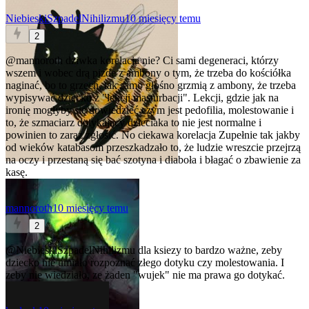
NiebieskiSzpadelNihilizmu
10 miesięcy temu
2
@mannoroth
dziwka korelacja nie? Ci sami degeneraci, którzy
wszem i wobec drą pizdę z ambony o tym, że trzeba do kościółka
naginać, bo to grzech, tak samo głośno grzmią z ambony, że trzeba
wypisywać dziecko z "lekcji masturbacji". Lekcji, gdzie jak na
ironię mogłyby się dowiedzieć czym jest pedofilia, molestowanie i
to, że szmaciarz dotykający dzieciaka to nie jest normalne i
powinien to zaraz zgłosić. No ciekawa korelacja
Zupełnie tak jakby
od wieków katabasom przeszkadzało to, że ludzie wreszcie przejrzą
na oczy i przestaną się bać szotyna i diaboła i błagać o zbawienie za
kasę.
mannoroth
10 miesięcy temu
2
@NiebieskiSzpadelNihilizmu
dla ksiezy to bardzo ważne, zeby
dziecko nie umiało rozpoznać złego dotyku czy molestowania. I
zeby nie wiedziało, ze żaden "wujek" nie ma prawa go dotykać.