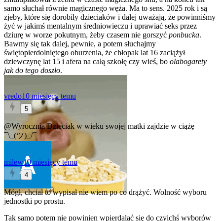
samo słuchał równie magicznego węża. Ma to sens. 2025 rok i są
zjeby, które się dorobiły dzieciaków i dalej uważają, że powinniśmy
żyć w jakimś mentalnym średniowieczu i uprawiać seks przez
dziurę w worze pokutnym, żeby czasem nie gorszyć
ponbucka
.
Bawmy się tak dalej, pewnie, a potem słuchajmy
świętopierdolniętego oburzenia, że chłopak lat 16 zaciążył
dziewczynę lat 15 i afera na całą szkołę czy wieś, bo
olabogarety
jak do tego doszło
.
vredo
10 miesięcy temu
5
@Wyrocznia
Dzieciak w wieku swojej matki zajdzie w ciążę
¯\_(ツ)_/¯
milew
10 miesięcy temu
4
Mógł, chciał to wypisał nie wiem po co drążyć. Wolność wyboru
jednostki po prostu.
Tak samo potem nie powinien wpierdalać się do czyichś wyborów