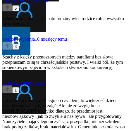
kodyak
10 miesięcy temu
5
@Wyrocznia
dzieciak z pato rodziny wiec rodzice robią wszystko
by tam został;)
ortalionowyNinja
10 miesięcy temu
3
Szachy z księży przenoszonych między parafiami bez słowa
przepraszam to są te chrześcijańskie postawy. I wielki ból, że tym
sukienkowym zajęciom w szkołach stworzono konkurencję.
Frund
10 miesięcy temu
1
Co w tym dziwnego? Z tego co czytałem, to większość dzieci
została wypisana z tych zajęć. Ale nie ze względu na
kościół/PiS/LGBT itp. tylko dlatego, że przedmiot jest
nieobowiązkowy i jak to zwykle u nas bywa - źle przygotowany.
Nauczyciele mający tego uczyć są z przypadku, nieprzeszkoleni,
brak podręczników, brak materiałów itp. Generalnie, szkoda czasu