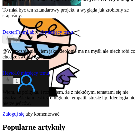
To miał być ten sztandarowy projekt, a wygląda jak zrobiony ze
srajtaśmy.
DexterFromLab
★
10 miesięcy temu
0
@Wyrocznia
nie wiem jaką ideologie ma na myśli ale niech robi co
chce ze swoimi dziećmi.
Heyto
10 miesięcy temu
1
Wiem, że polityka, i rozumiem, że z niektórymi tematami się nie
zgadza. Ale tam jest też o higienie, empatii, stresie itp. Ideologia nie
bierze jeńców.
Zaloguj się
aby komentować
Popularne artykuły