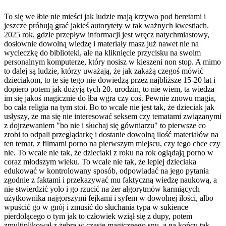
To się we łbie nie mieści jak ludzie mają krzywo pod beretami i
jeszcze próbują grać jakieś autorytety w tak ważnych kwestiach.
2025 rok, gdzie przepływ informacji jest wręcz natychmiastowy,
dosłownie dowolną wiedzę i materiały masz już nawet nie na
wycieczkę do biblioteki, ale na kliknięcie przycisku na swoim
personalnym komputerze, który nosisz w kieszeni non stop. A mimo
to dalej są ludzie, którzy uważają, że jak zakażą czegoś mówić
dzieciakom, to te się tego nie dowiedzą przez najbliższe 15-20 lat i
dopiero potem jak dożyją tych 20. urodzin, to nie wiem, ta wiedza
im się jakoś magicznie do łba wgra czy coś. Pewnie znowu magia,
bo cała religia na tym stoi. Bo to wcale nie jest tak, że dzieciak jak
usłyszy, że ma się nie interesować seksem czy tematami związanymi
z dojrzewaniem "bo nie i słuchaj się gówniarzu" to pierwsze co
zrobi to odpali przeglądarkę i dostanie dowolną ilość materiałów na
ten temat, z filmami porno na pierwszym miejscu, czy tego chce czy
nie. To wcale nie tak, że dzieciaki z roku na rok oglądają porno w
coraz młodszym wieku. To wcale nie tak, że lepiej dzieciaka
edukować w kontrolowany sposób, odpowiadać na jego pytania
zgodnie z faktami i przekazywać mu faktyczną wiedzę naukową, a
nie stwierdzić yolo i go rzucić na żer algorytmów karmiących
użytkownika najgorszymi fejkami i syfem w dowolnej ilości, albo
wpuścić go w gnój i zmusić do słuchania typa w sukience
pierdolącego o tym jak to człowiek wziął się z dupy, potem
zmultiplikował z żebra w czasie magicznego snu, a na końcu tak