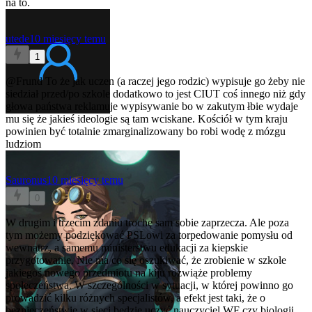
na to.
utede
10 miesięcy temu
1
@Frund
To że jak uczen (a raczej jego rodzic) wypisuje go żeby nie
siedział przed/po szkole dodatkowo to jest CIUT coś innego niż gdy
głowa państwa reklamuje wypisywanie bo w zakutym łbie wydaje
mu się że jakieś ideologie są tam wciskane. Kościół w tym kraju
powinien być totalnie zmarginalizowany bo robi wodę z mózgu
ludziom
Sauronus
10 miesięcy temu
0
W drugim i trzecim zdaniu trochę sam sobie zaprzecza. Ale poza
tym możemy podziękować PSLowi za torpedowanie pomysłu od
wewnątrz, a samemu ministerstwu edukacji za kiepskie
przygotowanie. Nie ma co się oszukiwać, że zrobienie w szkole
jakiegoś nowego przedmiotu na kiju rozwiąże problemy
społeczeństwa. W szczególności w sytuacji, w której powinno go
prowadzić kilku różnych specjalistów, a efekt jest taki, że o
bezpieczeństwie w sieci będzie uczyć nauczyciel WF czy biologii.