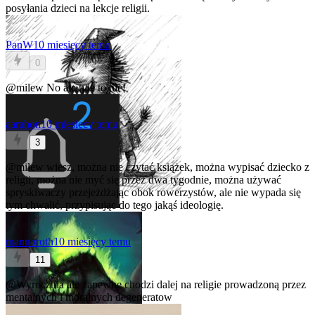
posyłania dzieci na lekcje religii.
PanW
10 miesięcy temu
0
@milew
No ale tyle to nie!
aarahon
10 miesięcy temu
3
@milew
wiesz, można nie czytać książek, można wypisać dziecko z
religii, można nie myć się przez dwa tygodnie, można używać
spryskiwaczy przejeżdżając obok rowerzystów, ale nie wypada się
tym chwalić, przypisując do tego jakąś ideologię.
mannoroth
10 miesięcy temu
11
@Wyrocznia
ale zapewne chodzi dalej na religie prowadzoną przez
mentalnych i moralnych degeneratow