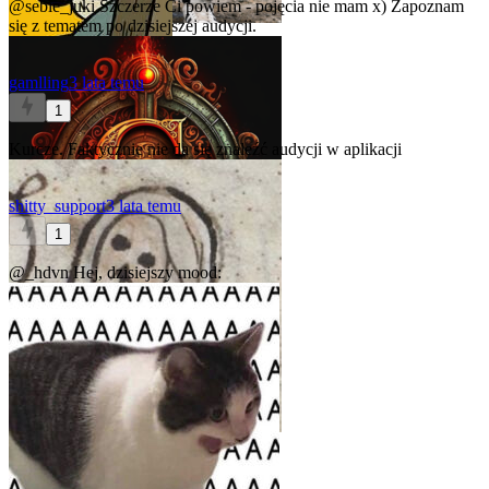
@sebie_juki
Szczerze Ci powiem - pojęcia nie mam x) Zapoznam
się z tematem po dzisiejszej audycji.
gamlling
3 lata temu
1
Kurcze. Faktycznie nie da się znaleźć audycji w aplikacji
shitty_support
3 lata temu
1
@_hdvn
Hej, dzisiejszy mood: