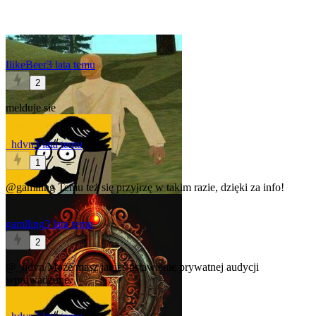
IlikeBeer
3 lata temu
2
melduje sie
_hdvn
3 lata temu
1
@gamlling
Temu też się przyjrzę w takim razie, dzięki za info!
gamlling
3 lata temu
2
@_hdvn
Może masz jakieś ustawienie prywatnej audycji
wprowadzone.