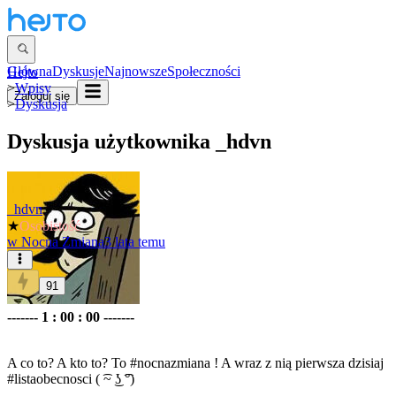
Główna
Dyskusje
Najnowsze
Społeczności
Hejto
>
Wpisy
Zaloguj się
>
Dyskusja
Dyskusja użytkownika
_hdvn
_hdvn
★
Osobistość
w
Nocna Zmiana
3 lata temu
91
------- 1 : 00 : 00 -------
A co to? A kto to? To
#nocnazmiana
! A wraz z nią pierwsza dzisiaj
#listaobecnosci
( ͡~ ͜ʖ ͡°)