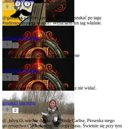
_hdvn
3 lata temu
0
@gamlling
a jakbyś spróbował teraz poszukać po tagu
#radionocnaostoja
w apce? Wrzuciłem ten tag właśnie.
gamlling
3 lata temu
0
@_hdvn
niestety dalej nic. Bardzo dziwne
gamlling
3 lata temu
0
Na liście wszystkich polskich audycji tez nie widać.
lavinka
3 lata temu
2
@_hdvn
O, wielkie dzięki za Belindę Carlise. Piosenka mego
szczenięctwa i hit kolonijny swojego czasu. Świetnie się przy tym