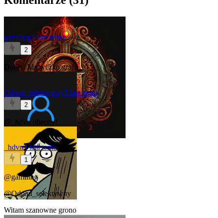
Komentarze (
31
)
gamlling
3 lata temu
2
Dobry. Muzyczko graj
Odpad_selektywny
3 lata temu
2
@_hdvn
obecny!
_hdvn
3 lata temu
1
@gamlling
@Odpad_selektywny
Witam szanowne grono