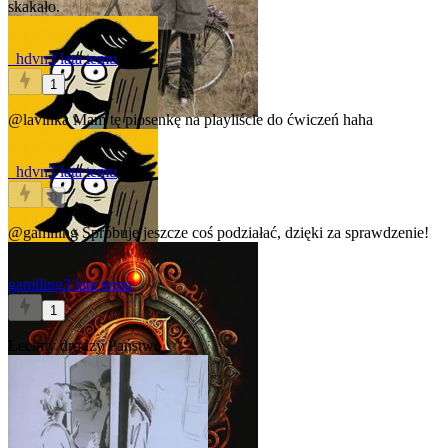
skakało.
_hdvn
3 lata temu
1
@lavinka
Mam tę piosenkę na playliście do ćwiczeń haha
_hdvn
3 lata temu
0
@gamlling
Spróbuję jeszcze coś podziałać, dzięki za sprawdzenie!
gamlling
3 lata temu
1
Lecimy drodzy Państwo