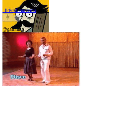
_hdvn
3 lata temu
0
@gamlling