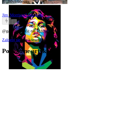
@_hdvn
obecny
Jim_Morrison
3 lata temu
0
@gamlling
Otóż nie każdy.
Zaloguj się
aby komentować
Popularne artykuły