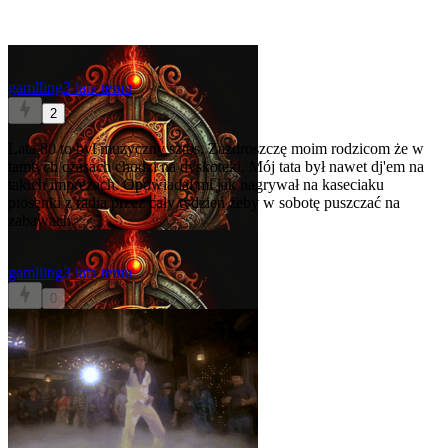
gamlling
3 lata temu
2
Lata 80 to był muzyczny sztos. Zazdroszczę moim rodzicom że w
tamtych czasach chodzi na dyskoteki. Mój tata był nawet dj'em na
takich imprezach. Opowiadał mi jak nagrywał na kaseciaku
piosenki z radia przez cały tydzień żeby w sobotę puszczać na
zabawach.
gamlling
3 lata temu
0