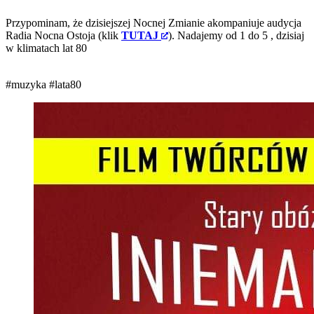
Przypominam, że dzisiejszej Nocnej Zmianie akompaniuje audycja
Radia Nocna Ostoja (klik
TUTAJ
). Nadajemy od 1 do 5
, dzisiaj
w klimatach lat 80
#muzyka
#lata80