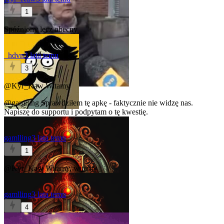
1
Spóźniony lecz obecny
_hdvn
3 lata temu
3
@Kyr_Kaw
Witamy
@gamlling
Sprawdziłem tę apkę - faktycznie nie widzę nas.
Napiszę do supportu i podpytam o tę kwestię.
gamlling
3 lata temu
1
@Kyr_Kaw
Witamy, witamy
gamlling
3 lata temu
4