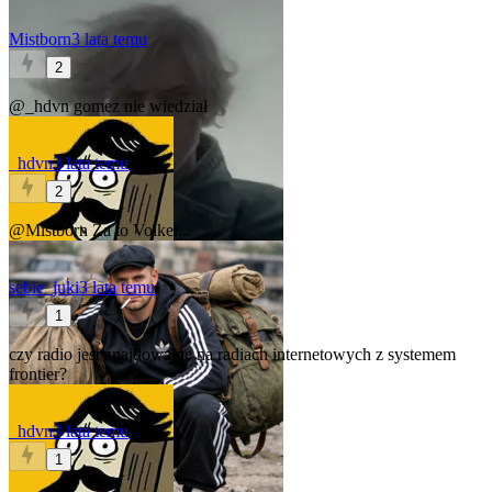
Mistborn
3 lata temu
2
@_hdvn
gomez nie wiedział
_hdvn
3 lata temu
2
@Mistborn
Za to Volker...
sebie_juki
3 lata temu
1
czy radio jest znajdowalne na radiach internetowych z systemem
frontier?
_hdvn
3 lata temu
1