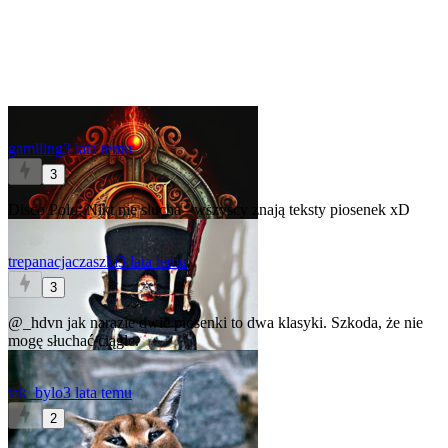
gamlling
3 lata temu
3
Disco Polo: Nikt nie słucha - wszyscy znają teksty piosenek xD
trepanacjaczaszki
3 lata temu
3
@_hdvn
jak narazie dwie piosenki to dwa klasyki. Szkoda, że nie
mogę słuchać ciągle.
tak_bylo
3 lata temu
2