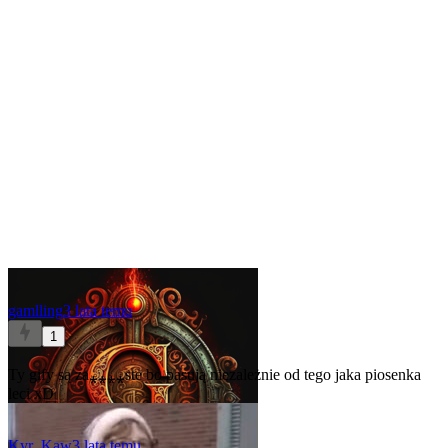
gamlling
3 lata temu
1
Ty gify są za⁎⁎⁎⁎ste bo pasują niezależnie od tego jaka piosenka
leci xD
Kyr_Kaw
3 lata temu