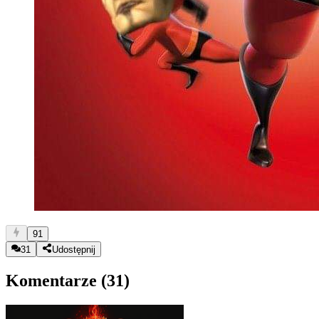
91
31
Udostępnij
Komentarze (
31
)