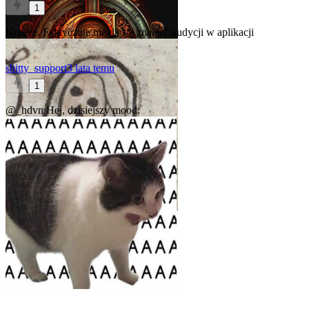
1
Kurcze. Faktycznie nie da się znaleźć audycji w aplikacji
shitty_support
3 lata temu
1
@_hdvn
Hej, dzisiejszy mood: