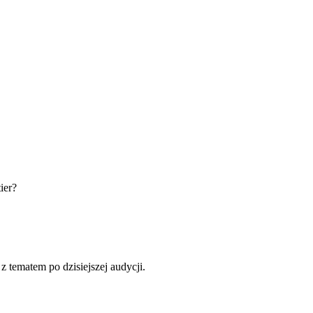
ier?
 tematem po dzisiejszej audycji.