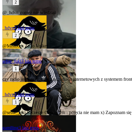
2
@_hdvn
gomez nie wiedział
_hdvn
3 lata temu
2
@Mistborn
Za to Volker...
sebie_juki
3 lata temu
1
czy radio jest znajdowalne na radiach internetowych z systemem front
_hdvn
3 lata temu
1
@sebie_juki
Szczerze Ci powiem - pojęcia nie mam x) Zapoznam się z
gamlling
3 lata temu