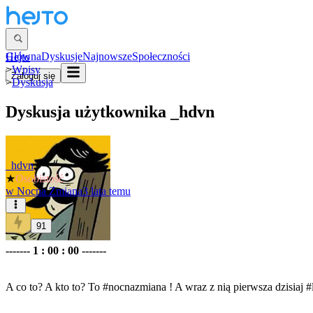
Główna
Dyskusje
Najnowsze
Społeczności
Hejto
>
Wpisy
Zaloguj się
>
Dyskusja
Dyskusja użytkownika
_hdvn
_hdvn
★
Osobistość
w
Nocna Zmiana
3 lata temu
91
------- 1 : 00 : 00 -------
A co to? A kto to? To
#nocnazmiana
! A wraz z nią pierwsza dzisiaj
#