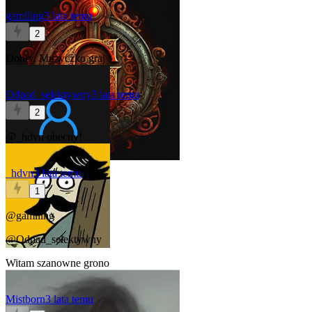
gamlling
3 lata temu
2
Dobry. Muzyczko graj
Odpad_selektywny
3 lata temu
2
@_hdvn
obecny!
_hdvn
3 lata temu
1
@gamlling
@Odpad_selektywny
Witam szanowne grono
Mistborn
3 lata temu