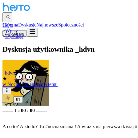
Główna
Dyskusje
Najnowsze
Społeczności
Hejto
>
Wpisy
Zaloguj się
>
Dyskusja
Dyskusja użytkownika
_hdvn
_hdvn
★
Osobistość
w
Nocna Zmiana
3 lata temu
91
------- 1 : 00 : 00 -------
A co to? A kto to? To
#nocnazmiana
! A wraz z nią pierwsza dzisiaj
#