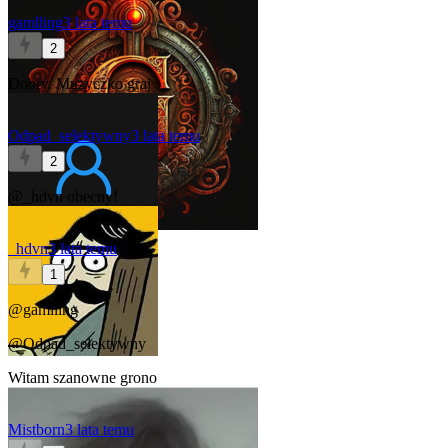
gamlling
3 lata temu
2
Dobry. Muzyczko graj
Odpad_selektywny
3 lata temu
2
@_hdvn
obecny!
_hdvn
3 lata temu
1
@gamlling
@Odpad_selektywny
Witam szanowne grono
Mistborn
3 lata temu