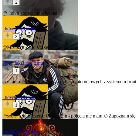
2
@_hdvn
gomez nie wiedział
_hdvn
3 lata temu
2
@Mistborn
Za to Volker...
sebie_juki
3 lata temu
1
czy radio jest znajdowalne na radiach internetowych z systemem front
_hdvn
3 lata temu
1
@sebie_juki
Szczerze Ci powiem - pojęcia nie mam x) Zapoznam się z
gamlling
3 lata temu