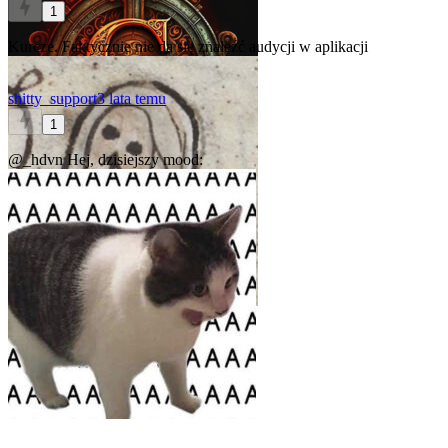
1
Kurcze. Faktycznie nie da się znaleźć audycji w aplikacji
shitty_support
3 lata temu
1
@_hdvn
Hej, dzisiejszy mood: