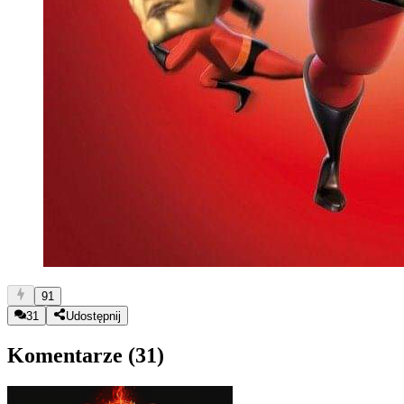
91
31
Udostępnij
Komentarze (
31
)