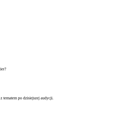
ier?
 tematem po dzisiejszej audycji.